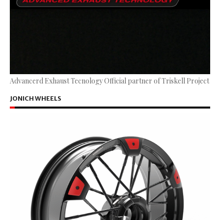
Advancerd Exhaust Tecnology Official partner of Triskell Project
JONICH WHEELS