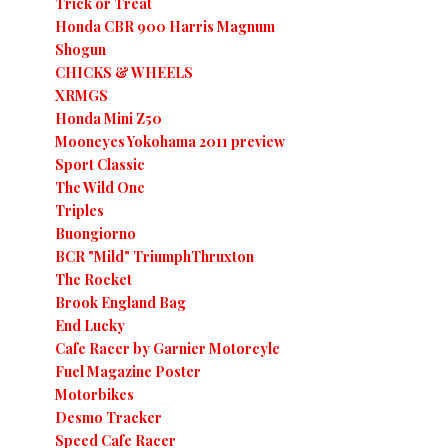
Trick or Treat
Honda CBR 900 Harris Magnum
Shogun
CHICKS & WHEELS
XRMGS
Honda Mini Z50
Mooneyes Yokohama 2011 preview
Sport Classic
The Wild One
Triples
Buongiorno
BCR "Mild" TriumphThruxton
The Rocket
Brook England Bag
End Lucky
Cafe Racer by Garnier Motorcyle
Fuel Magazine Poster
Motorbikes
Desmo Tracker
Speed Cafe Racer