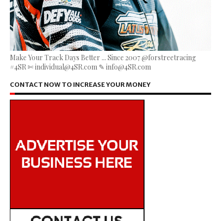
Make Your Track Days Better ... Since 2007 @forstreetracing
#4SR ✄ individual@4SR.com ✎ info@4SR.com
CONTACT NOW TO INCREASE YOUR MONEY