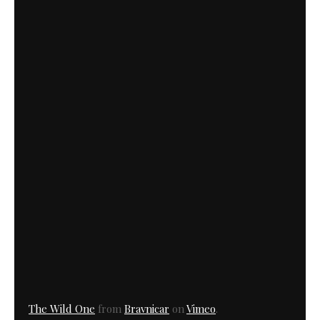
The Wild One
from
Bravnicar
on
Vimeo
.