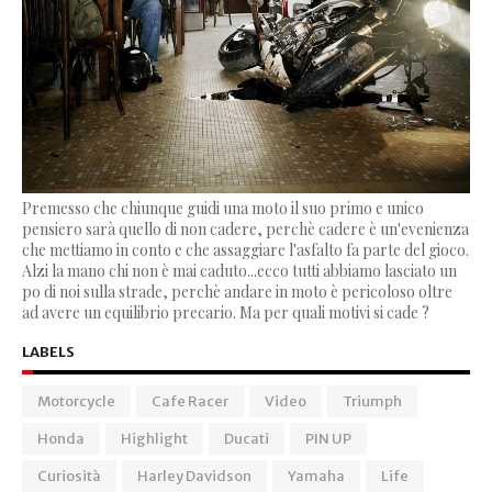
Premesso che chiunque guidi una moto il suo primo e unico
pensiero sarà quello di non cadere, perchè cadere è un'evenienza
che mettiamo in conto e che assaggiare l'asfalto fa parte del gioco.
Alzi la mano chi non è mai caduto...ecco tutti abbiamo lasciato un
po di noi sulla strade, perchè andare in moto è pericoloso oltre
ad avere un equilibrio precario. Ma per quali motivi si cade ?
LABELS
Motorcycle
Cafe Racer
Video
Triumph
Honda
Highlight
Ducati
PIN UP
Curiosità
Harley Davidson
Yamaha
Life