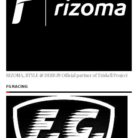
RIZOMA, STYLE & DESIGN Official partner of Triskell Project
FG RACING