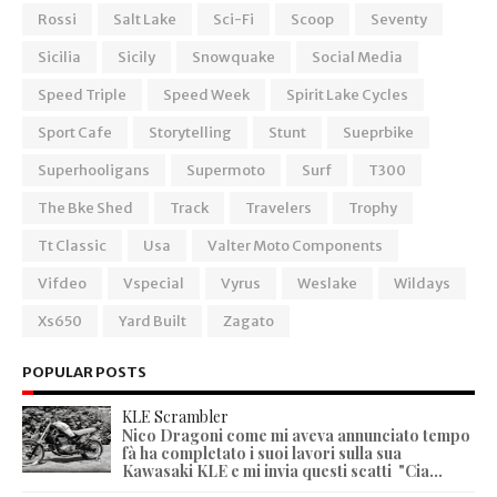
Rossi
Salt Lake
Sci-Fi
Scoop
Seventy
Sicilia
Sicily
Snowquake
Social Media
Speed Triple
Speed Week
Spirit Lake Cycles
Sport Cafe
Storytelling
Stunt
Sueprbike
Superhooligans
Supermoto
Surf
T300
The Bke Shed
Track
Travelers
Trophy
Tt Classic
Usa
Valter Moto Components
Vifdeo
Vspecial
Vyrus
Weslake
Wildays
Xs650
Yard Built
Zagato
POPULAR POSTS
KLE Scrambler
Nico Dragoni come mi aveva annunciato tempo
fà ha completato i suoi lavori sulla sua
Kawasaki KLE e mi invia questi scatti "Cia...