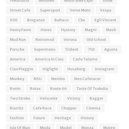
Yokohama
Minibike
Motor Bike Expo
Show
Street Cafe
Supersport
Verve Moto
Vespa
900
Breganze
Bultaco
Cbx
Egli Vincent
Henry Favre
Horex
Hystory
Magni
Mash
Mud Run
Retromod
Verona
Old School
Porsche
Supermono
Trident
750
Agusta
America
America In Ciao
Carlo Talamo
Ciao Piaggio
Higlight
Husaberg
Instagram
Monkey
NSU
Nembo
Neo Caferacer
Ronin
Rotax
Route 66
Taste Of Tsukuba
Two Stroke
Velocette
Victory
Bagger
Biarritz
Cafe Race
Chopper
Cinema
Fashion
Future
Heritage
History
Isle Of Man
Moda
Model
Monza
Motgp