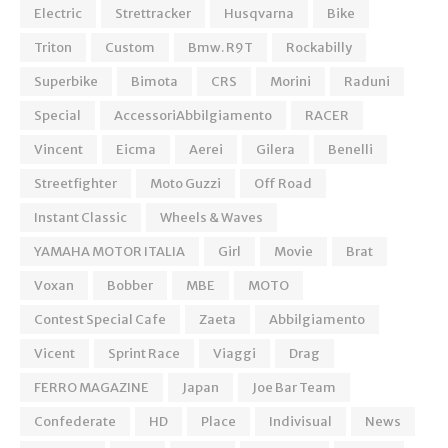
Electric
Strettracker
Husqvarna
Bike
Triton
Custom
Bmw. R9T
Rockabilly
Superbike
Bimota
CRS
Morini
Raduni
Special
AccessoriAbbilgiamento
RACER
Vincent
Eicma
Aerei
Gilera
Benelli
Streetfighter
Moto Guzzi
Off Road
Instant Classic
Wheels & Waves
YAMAHA MOTOR ITALIA
Girl
Movie
Brat
Voxan
Bobber
MBE
MOTO
Contest Special Cafe
Zaeta
Abbilgiamento
Vicent
Sprint Race
Viaggi
Drag
FERRO MAGAZINE
Japan
Joe Bar Team
Confederate
HD
Place
Indivisual
News