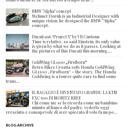
BMW "Alpha" concept
Mehmet Doruk is an Industrial Designer with
unique vision, he designed the BMW "Alpha"
concept.
Ducati 996 ‘Project X’ by VR Customs
Time is relative, so said Einstein, its only value
is given by what we do as it passes. Looking at
the pictures of this Ducati this morning,...
GoldWing GL1100 „Firstborn“
Retro Bikes Croatia 1981 Honda GoldWing
GL1100 „Firstborn“ – the story. The Honda
Goldwing is a tourer quite rare to find some
trans...
IL RAGAZZO È DIVENTATO GRANDE: LA KTM
EXC 500 DI MORITZ BREE
Chi come me se lo ricorda come un bambino
minuto al fianco del padre, vederlo oggi
cresciuto e consapevole di aver spiccato il volo fa un po...
BLOG ARCHIVE