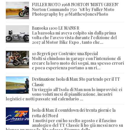
FULLER MOTO 1968 NORTON 'MISTY GREEN'
Norton Commando 750 '68 by Fuller Moto
Photography by @MatthewJonesPhoto
Bazooka 1100 LE MANS R
La bazooka mi aveva colpito sin dalla prima
volta che l'avevo vista durante l'edizione del
2017 al Motor Bike Expo , tanto che...
10 Segreti per Costruire una Special
Molti si chiudono in garage con l'intenzione di
creare la loro moto dei sogni, ma spesso errori
e poca esperienza portano a un ri...
Destinazione Isola di Man: Sto partendo per il TT
Classic
Un viaggio all'Isola di Man non lo improvvisi: ci
sono voluti mesi di pianificazione, incastri
logistici e notti passate sul calendario ...
Isola di Man: il countdown dei trenta giorni e la
rotta del Nord
I motivi per cui ho scelto agosto e il fascino
analogico del TT Classic li ho già messi nero su
bianco un mese fa. Ma adesso il tempo delle...