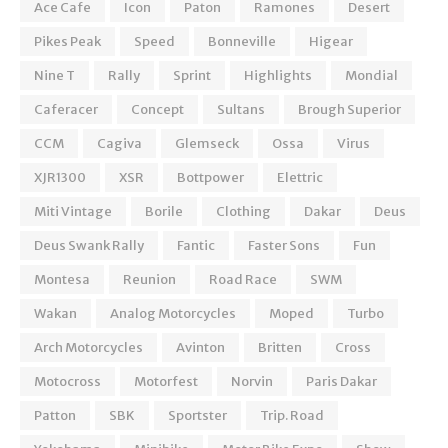
Ace Cafe
Icon
Paton
Ramones
Desert
Pikes Peak
Speed
Bonneville
Higear
Nine T
Rally
Sprint
Highlights
Mondial
Caferacer
Concept
Sultans
Brough Superior
CCM
Cagiva
Glemseck
Ossa
Virus
XJR1300
XSR
Bottpower
Elettric
Miti Vintage
Borile
Clothing
Dakar
Deus
Deus Swank Rally
Fantic
Faster Sons
Fun
Montesa
Reunion
Road Race
SWM
Wakan
Analog Motorcycles
Moped
Turbo
Arch Motorcycles
Avinton
Britten
Cross
Motocross
Motorfest
Norvin
Paris Dakar
Patton
SBK
Sportster
Trip. Road