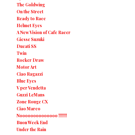
The Goldwing
On the Street
Ready to Race
Helmet Eyes
A New Vision of Cafe Racer
Giesse Suzuki
Ducati SS
Twin
Rocker Draw
Motor Art
Ciao Ragazzi
Blue Eyes
V per Vendetta
Guzzi LeMans
Zone Rouge CX
Ciao Marco
Noooooooooooooo !!!!!!!
Buon Week End
Under the Rain