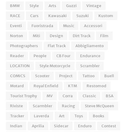
BMW
Style
Arts
Guzzi
Vintage
RACE
Cars
Kawasaki
Suzuki
Kustom
Eventi
Fuoristrada
Music
Accessori
Norton
Miti
Design
Dirt Track
Film
Photographers
Flat Track
Abbigliamento
Reader
People
CB Four
Endurance
LOCATION
Style Motorcycle
Scrambler
COMICS
Scooter
Project
Tattoo
Buell
Motard
Royal Enfield
KTM
Restomod
Tourist Trophy
MV
Corra
Classic
BSA
Riviste
Scarmbler
Racing
Steve McQueen
Tracker
Laverda
Art
Toys
Books
Indian
Aprilia
Sidecar
Enduro
Contest