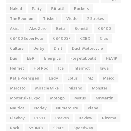
Naked
Party
Ritratti
Rockers
The Reunion
Triskell
Viedo
2 Strokes
Akira
Alzo Zero
Beta
Bonetti
CB400
CB400 Super Four
CB400SF
CXBX
Ciao
Culture
Derby
Drift
Ducti Motorcycle
Duu
EBR
Energica
Forgetaboutit
HEVIK
Helmet
Hot Rod
Ice
Intermot
Jawa
Katja Poensgen
Lady
Lotus
MZ
Maico
Mercato
Miracle Mike
Misano
Monster
MortorBike Expo
Motogp
Motus
Mr Martin
Nautica
Norley
Numero Tre
Plane
Playboy
REVIT
Reeves
Review
Rizoma
Rock
SYDNEY
Skate
Speedway