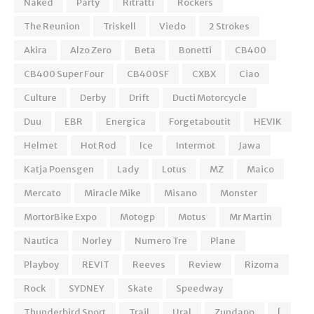
Naked
Party
Ritratti
Rockers
The Reunion
Triskell
Viedo
2 Strokes
Akira
Alzo Zero
Beta
Bonetti
CB400
CB400 Super Four
CB400SF
CXBX
Ciao
Culture
Derby
Drift
Ducti Motorcycle
Duu
EBR
Energica
Forgetaboutit
HEVIK
Helmet
Hot Rod
Ice
Intermot
Jawa
Katja Poensgen
Lady
Lotus
MZ
Maico
Mercato
Miracle Mike
Misano
Monster
MortorBike Expo
Motogp
Motus
Mr Martin
Nautica
Norley
Numero Tre
Plane
Playboy
REVIT
Reeves
Review
Rizoma
Rock
SYDNEY
Skate
Speedway
Thunderbird Sport
Trail
Ural
Zundapp
[