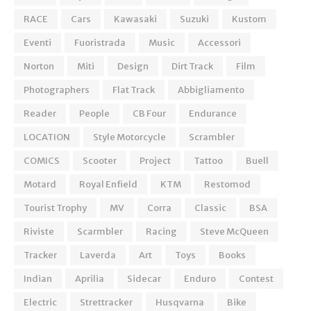
RACE
Cars
Kawasaki
Suzuki
Kustom
Eventi
Fuoristrada
Music
Accessori
Norton
Miti
Design
Dirt Track
Film
Photographers
Flat Track
Abbigliamento
Reader
People
CB Four
Endurance
LOCATION
Style Motorcycle
Scrambler
COMICS
Scooter
Project
Tattoo
Buell
Motard
Royal Enfield
KTM
Restomod
Tourist Trophy
MV
Corra
Classic
BSA
Riviste
Scarmbler
Racing
Steve McQueen
Tracker
Laverda
Art
Toys
Books
Indian
Aprilia
Sidecar
Enduro
Contest
Electric
Strettracker
Husqvarna
Bike