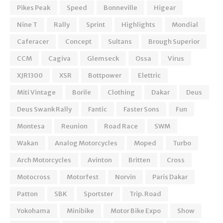
Pikes Peak
Speed
Bonneville
Higear
Nine T
Rally
Sprint
Highlights
Mondial
Caferacer
Concept
Sultans
Brough Superior
CCM
Cagiva
Glemseck
Ossa
Virus
XJR1300
XSR
Bottpower
Elettric
Miti Vintage
Borile
Clothing
Dakar
Deus
Deus Swank Rally
Fantic
Faster Sons
Fun
Montesa
Reunion
Road Race
SWM
Wakan
Analog Motorcycles
Moped
Turbo
Arch Motorcycles
Avinton
Britten
Cross
Motocross
Motorfest
Norvin
Paris Dakar
Patton
SBK
Sportster
Trip. Road
Yokohama
Minibike
Motor Bike Expo
Show