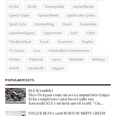
Sicilia
Sicily
Snowquake
Social Media
Speed Triple
Speed Week
Spirit Lake Cycles
Sport Cafe
Storytelling
Stunt
Sueprbike
Superhooligans
Supermoto
Surf
T300
The Bke Shed
Track
Travelers
Trophy
Tt Classic
Usa
Valter Moto Components
Vifdeo
Vspecial
Vyrus
Weslake
Wildays
Xs650
Yard Built
Zagato
POPULAR POSTS
KLE Scrambler
Nico Dragoni come mi aveva annunciato tempo
fà ha completato i suoi lavori sulla sua
Kawasaki KLE e mi invia questi scatti "Cia...
FULLER MOTO 1968 NORTON 'MISTY GREEN'