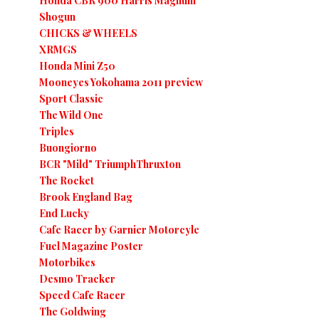
Honda CBR 900 Harris Magnum
Shogun
CHICKS & WHEELS
XRMGS
Honda Mini Z50
Mooneyes Yokohama 2011 preview
Sport Classic
The Wild One
Triples
Buongiorno
BCR "Mild" TriumphThruxton
The Rocket
Brook England Bag
End Lucky
Cafe Racer by Garnier Motorcyle
Fuel Magazine Poster
Motorbikes
Desmo Tracker
Speed Cafe Racer
The Goldwing