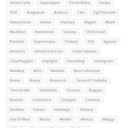
Street Cafe
Supersport
Verve Moto
Vespa
900
Breganze
Bultaco
Cbx
Egli Vincent
Henry Favre
Horex
Hystory
Magni
Mash
Mud Run
Retromod
Verona
Old School
Porsche
Supermono
Trident
750
Agusta
America
America In Ciao
Carlo Talamo
Ciao Piaggio
Higlight
Husaberg
Instagram
Monkey
NSU
Nembo
Neo Caferacer
Ronin
Rotax
Route 66
Taste Of Tsukuba
Two Stroke
Velocette
Victory
Bagger
Biarritz
Cafe Race
Chopper
Cinema
Fashion
Future
Heritage
History
Isle Of Man
Moda
Model
Monza
Motgp