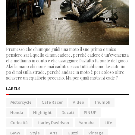
Premesso che chiunque guidi una moto il suo primo e unico
pensiero sarà quello di non cadere, perchè cadere è un'evenienza
che mettiamo in conto e che assaggiare l'asfalto fa parte del gioco.
Alzi la mano chi non è mai caduto...ecco tutti abbiamo lasciato un
po di noi sulla strade, perchè andare in moto è pericoloso oltre
ad avere un equilibrio precario. Ma per quali motivi si cade ?
LABELS
Motorcycle
Cafe Racer
Video
Triumph
Honda
Highlight
Ducati
PIN UP
Curiosità
Harley Davidson
Yamaha
Life
BMW
Style
Arts
Guzzi
Vintage