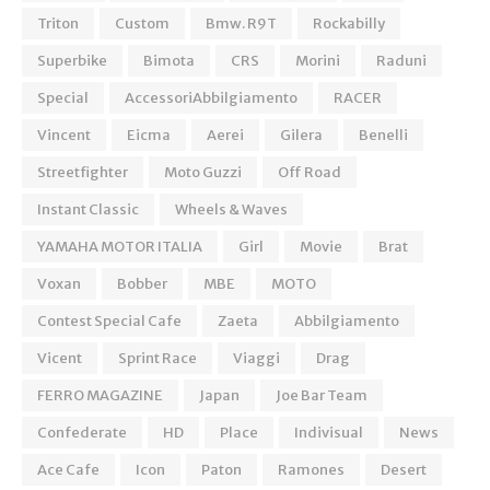
Triton
Custom
Bmw. R9T
Rockabilly
Superbike
Bimota
CRS
Morini
Raduni
Special
AccessoriAbbilgiamento
RACER
Vincent
Eicma
Aerei
Gilera
Benelli
Streetfighter
Moto Guzzi
Off Road
Instant Classic
Wheels & Waves
YAMAHA MOTOR ITALIA
Girl
Movie
Brat
Voxan
Bobber
MBE
MOTO
Contest Special Cafe
Zaeta
Abbilgiamento
Vicent
Sprint Race
Viaggi
Drag
FERRO MAGAZINE
Japan
Joe Bar Team
Confederate
HD
Place
Indivisual
News
Ace Cafe
Icon
Paton
Ramones
Desert