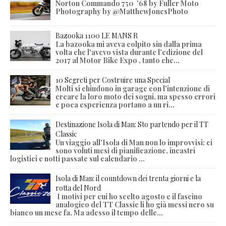
Norton Commando 750 '68 by Fuller Moto
Photography by @MatthewJonesPhoto
Bazooka 1100 LE MANS R
La bazooka mi aveva colpito sin dalla prima
volta che l'avevo vista durante l'edizione del
2017 al Motor Bike Expo , tanto che...
10 Segreti per Costruire una Special
Molti si chiudono in garage con l'intenzione di
creare la loro moto dei sogni, ma spesso errori
e poca esperienza portano a un ri...
Destinazione Isola di Man: Sto partendo per il TT
Classic
Un viaggio all'Isola di Man non lo improvvisi: ci
sono voluti mesi di pianificazione, incastri
logistici e notti passate sul calendario ...
Isola di Man: il countdown dei trenta giorni e la
rotta del Nord
I motivi per cui ho scelto agosto e il fascino
analogico del TT Classic li ho già messi nero su
bianco un mese fa. Ma adesso il tempo delle...