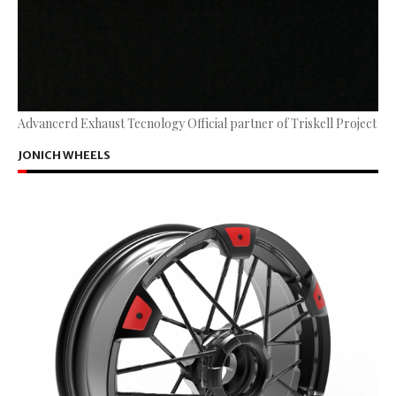
Advancerd Exhaust Tecnology Official partner of Triskell Project
JONICH WHEELS