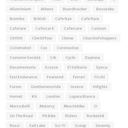
Alluminium
Athens
Boardtracker
Bosozoku
Brembo
British
Cafe Rae
Cafe Rare
Caferare
Cafercar E
Cafercare
Cartoon
Cb1100
Cb400four
Cbmw
Churchofchoppers
Ciclomotori
Coc
Coronavirus
Costume Società
Crk
Cycle
Daytona
Documentario
Ecosse
El Solitario
Epoca
Fast Endurance
Featured
Ferrari
Ficchi
Furore
Gentlemensride
Greece
Hilights
Hornet
Kit
London
Lupara Bianca
Marco Belli
Motorcy
Musclebike
O
On The Road
Pit Bike
Riders
Rocket68
Rossi
Salt Lake
Sci-Fi
Scoop
Seventy