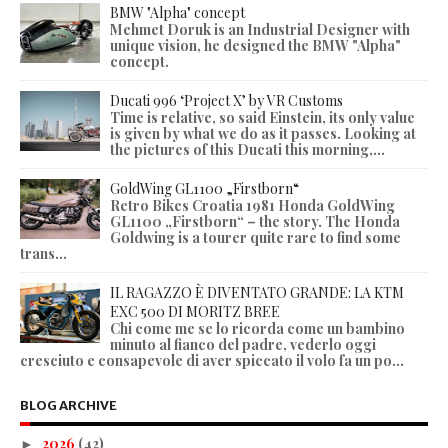
BMW "Alpha" concept
Mehmet Doruk is an Industrial Designer with
unique vision, he designed the BMW "Alpha"
concept.
Ducati 996 ‘Project X’ by VR Customs
Time is relative, so said Einstein, its only value
is given by what we do as it passes. Looking at
the pictures of this Ducati this morning,...
GoldWing GL1100 „Firstborn“
Retro Bikes Croatia 1981 Honda GoldWing
GL1100 „Firstborn“ – the story. The Honda
Goldwing is a tourer quite rare to find some
trans...
IL RAGAZZO È DIVENTATO GRANDE: LA KTM
EXC 500 DI MORITZ BREE
Chi come me se lo ricorda come un bambino
minuto al fianco del padre, vederlo oggi
cresciuto e consapevole di aver spiccato il volo fa un po...
BLOG ARCHIVE
2026
(42)
►