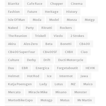
Biarritz
Cafe Race
Chopper
Cinema
Fashion
Future
Heritage
History
Isle Of Man
Moda
Model
Monza
Motgp
Naked
Party
Ritratti
Rockers
The Reunion
Triskell
Viedo
2 Strokes
Akira
Alzo Zero
Beta
Bonetti
CB400
CB400 Super Four
CB400SF
CXBX
Ciao
Culture
Derby
Drift
Ducti Motorcycle
Duu
EBR
Energica
Forgetaboutit
HEVIK
Helmet
Hot Rod
Ice
Intermot
Jawa
Katja Poensgen
Lady
Lotus
MZ
Maico
Mercato
Miracle Mike
Misano
Monster
MortorBike Expo
Motogp
Motus
Mr Martin