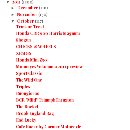
2011
(1300)
▼
December
(116)
►
November
(130)
►
October
(117)
▼
Trick or Treat
Honda CBR 900 Harris Magnum
Shogun
CHICKS & WHEELS
XRMGS
Honda Mini Z50
Mooneyes Yokohama 2011 preview
Sport Classic
The Wild One
Triples
Buongiorno
BCR "Mild" TriumphThruxton
The Rocket
Brook England Bag
End Lucky
Cafe Racer by Garnier Motorcyle