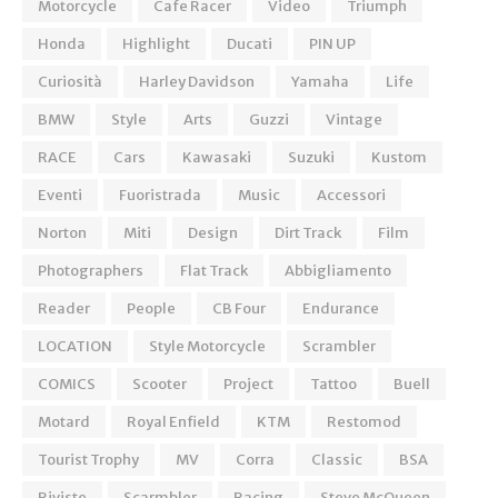
Motorcycle
Cafe Racer
Video
Triumph
Honda
Highlight
Ducati
PIN UP
Curiosità
Harley Davidson
Yamaha
Life
BMW
Style
Arts
Guzzi
Vintage
RACE
Cars
Kawasaki
Suzuki
Kustom
Eventi
Fuoristrada
Music
Accessori
Norton
Miti
Design
Dirt Track
Film
Photographers
Flat Track
Abbigliamento
Reader
People
CB Four
Endurance
LOCATION
Style Motorcycle
Scrambler
COMICS
Scooter
Project
Tattoo
Buell
Motard
Royal Enfield
KTM
Restomod
Tourist Trophy
MV
Corra
Classic
BSA
Riviste
Scarmbler
Racing
Steve McQueen