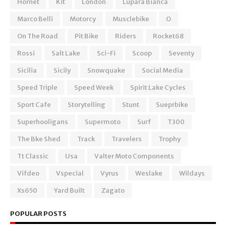
Hornet
Kit
London
Lupara Bianca
Marco Belli
Motorcy
Musclebike
O
On The Road
Pit Bike
Riders
Rocket68
Rossi
Salt Lake
Sci-Fi
Scoop
Seventy
Sicilia
Sicily
Snowquake
Social Media
Speed Triple
Speed Week
Spirit Lake Cycles
Sport Cafe
Storytelling
Stunt
Sueprbike
Superhooligans
Supermoto
Surf
T300
The Bke Shed
Track
Travelers
Trophy
Tt Classic
Usa
Valter Moto Components
Vifdeo
Vspecial
Vyrus
Weslake
Wildays
Xs650
Yard Built
Zagato
POPULAR POSTS