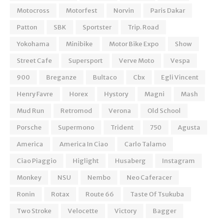
Motocross
Motorfest
Norvin
Paris Dakar
Patton
SBK
Sportster
Trip. Road
Yokohama
Minibike
Motor Bike Expo
Show
Street Cafe
Supersport
Verve Moto
Vespa
900
Breganze
Bultaco
Cbx
Egli Vincent
Henry Favre
Horex
Hystory
Magni
Mash
Mud Run
Retromod
Verona
Old School
Porsche
Supermono
Trident
750
Agusta
America
America In Ciao
Carlo Talamo
Ciao Piaggio
Higlight
Husaberg
Instagram
Monkey
NSU
Nembo
Neo Caferacer
Ronin
Rotax
Route 66
Taste Of Tsukuba
Two Stroke
Velocette
Victory
Bagger