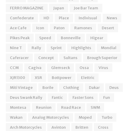
FERRO MAGAZINE
Japan
Joe Bar Team
Confederate
HD
Place
Indivisual
News
Ace Cafe
Icon
Paton
Ramones
Desert
Pikes Peak
Speed
Bonneville
Higear
Nine T
Rally
Sprint
Highlights
Mondial
Caferacer
Concept
Sultans
Brough Superior
CCM
Cagiva
Glemseck
Ossa
Virus
XJR1300
XSR
Bottpower
Elettric
Miti Vintage
Borile
Clothing
Dakar
Deus
Deus Swank Rally
Fantic
Faster Sons
Fun
Montesa
Reunion
Road Race
SWM
Wakan
Analog Motorcycles
Moped
Turbo
Arch Motorcycles
Avinton
Britten
Cross