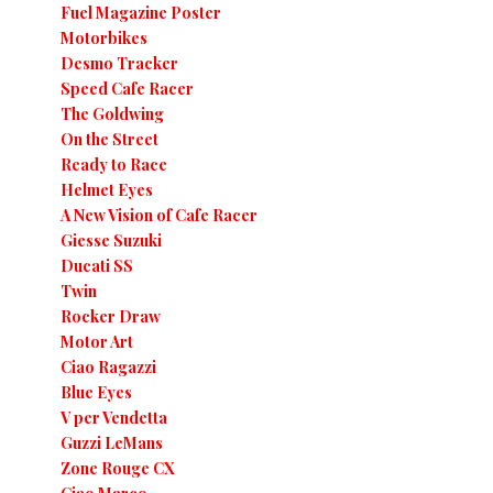
Fuel Magazine Poster
Motorbikes
Desmo Tracker
Speed Cafe Racer
The Goldwing
On the Street
Ready to Race
Helmet Eyes
A New Vision of Cafe Racer
Giesse Suzuki
Ducati SS
Twin
Rocker Draw
Motor Art
Ciao Ragazzi
Blue Eyes
V per Vendetta
Guzzi LeMans
Zone Rouge CX