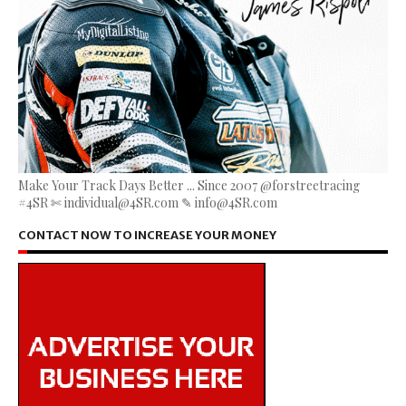
Make Your Track Days Better ... Since 2007 @forstreetracing
#4SR ✄ individual@4SR.com ✎ info@4SR.com
CONTACT NOW TO INCREASE YOUR MONEY