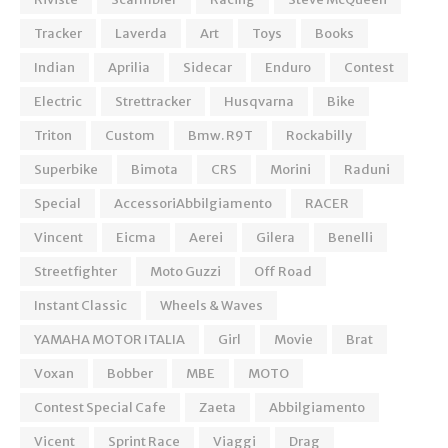
Tracker
Laverda
Art
Toys
Books
Indian
Aprilia
Sidecar
Enduro
Contest
Electric
Strettracker
Husqvarna
Bike
Triton
Custom
Bmw. R9T
Rockabilly
Superbike
Bimota
CRS
Morini
Raduni
Special
AccessoriAbbilgiamento
RACER
Vincent
Eicma
Aerei
Gilera
Benelli
Streetfighter
Moto Guzzi
Off Road
Instant Classic
Wheels & Waves
YAMAHA MOTOR ITALIA
Girl
Movie
Brat
Voxan
Bobber
MBE
MOTO
Contest Special Cafe
Zaeta
Abbilgiamento
Vicent
Sprint Race
Viaggi
Drag