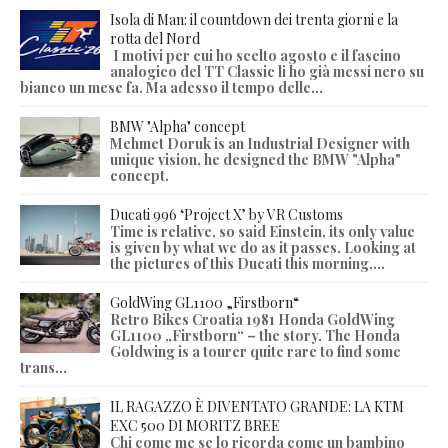
Isola di Man: il countdown dei trenta giorni e la
rotta del Nord
I motivi per cui ho scelto agosto e il fascino
analogico del TT Classic li ho già messi nero su
bianco un mese fa. Ma adesso il tempo delle...
BMW "Alpha" concept
Mehmet Doruk is an Industrial Designer with
unique vision, he designed the BMW "Alpha"
concept.
Ducati 996 ‘Project X’ by VR Customs
Time is relative, so said Einstein, its only value
is given by what we do as it passes. Looking at
the pictures of this Ducati this morning,...
GoldWing GL1100 „Firstborn“
Retro Bikes Croatia 1981 Honda GoldWing
GL1100 „Firstborn“ – the story. The Honda
Goldwing is a tourer quite rare to find some
trans...
IL RAGAZZO È DIVENTATO GRANDE: LA KTM
EXC 500 DI MORITZ BREE
Chi come me se lo ricorda come un bambino