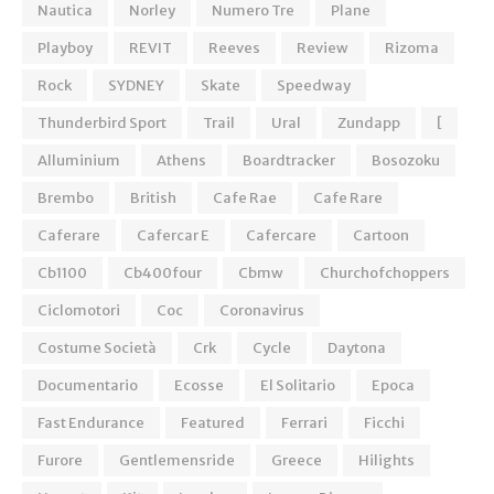
Nautica
Norley
Numero Tre
Plane
Playboy
REVIT
Reeves
Review
Rizoma
Rock
SYDNEY
Skate
Speedway
Thunderbird Sport
Trail
Ural
Zundapp
[
Alluminium
Athens
Boardtracker
Bosozoku
Brembo
British
Cafe Rae
Cafe Rare
Caferare
Cafercar E
Cafercare
Cartoon
Cb1100
Cb400four
Cbmw
Churchofchoppers
Ciclomotori
Coc
Coronavirus
Costume Società
Crk
Cycle
Daytona
Documentario
Ecosse
El Solitario
Epoca
Fast Endurance
Featured
Ferrari
Ficchi
Furore
Gentlemensride
Greece
Hilights