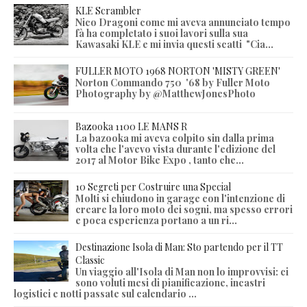
KLE Scrambler
Nico Dragoni come mi aveva annunciato tempo
fà ha completato i suoi lavori sulla sua
Kawasaki KLE e mi invia questi scatti "Cia...
FULLER MOTO 1968 NORTON 'MISTY GREEN'
Norton Commando 750 '68 by Fuller Moto
Photography by @MatthewJonesPhoto
Bazooka 1100 LE MANS R
La bazooka mi aveva colpito sin dalla prima
volta che l'avevo vista durante l'edizione del
2017 al Motor Bike Expo , tanto che...
10 Segreti per Costruire una Special
Molti si chiudono in garage con l'intenzione di
creare la loro moto dei sogni, ma spesso errori
e poca esperienza portano a un ri...
Destinazione Isola di Man: Sto partendo per il TT
Classic
Un viaggio all'Isola di Man non lo improvvisi: ci
sono voluti mesi di pianificazione, incastri
logistici e notti passate sul calendario ...