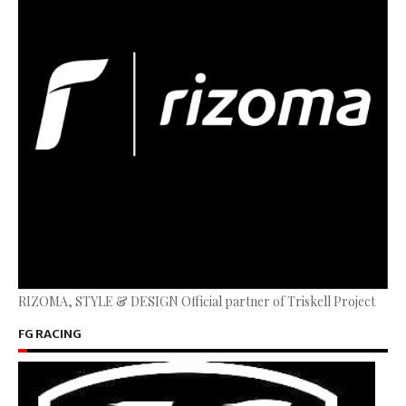
RIZOMA, STYLE & DESIGN Official partner of Triskell Project
FG RACING