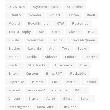
LOCATION
Style Motorcycle
Scrambler
COMICS
Scooter
Project
Tattoo
Buell
Motard
Royal Enfield
KTM
Restomod
Tourist Trophy
MV
Corra
Classic
BSA
Riviste
Scarmbler
Racing
Steve McQueen
Tracker
Laverda
Art
Toys
Books
Indian
Aprilia
Sidecar
Enduro
Contest
Electric
Strettracker
Husqvarna
Bike
Triton
Custom
Bmw. R9T
Rockabilly
Superbike
Bimota
CRS
Morini
Raduni
Special
AccessoriAbbilgiamento
RACER
Vincent
Eicma
Aerei
Gilera
Benelli
Streetfighter
Moto Guzzi
Off Road