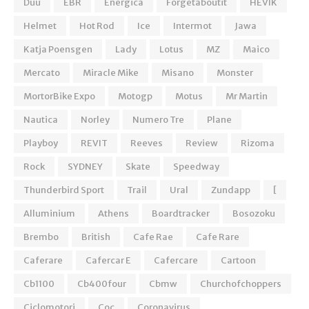
Duu
EBR
Energica
Forgetaboutit
HEVIK
Helmet
Hot Rod
Ice
Intermot
Jawa
Katja Poensgen
Lady
Lotus
MZ
Maico
Mercato
Miracle Mike
Misano
Monster
MortorBike Expo
Motogp
Motus
Mr Martin
Nautica
Norley
Numero Tre
Plane
Playboy
REVIT
Reeves
Review
Rizoma
Rock
SYDNEY
Skate
Speedway
Thunderbird Sport
Trail
Ural
Zundapp
[
Alluminium
Athens
Boardtracker
Bosozoku
Brembo
British
Cafe Rae
Cafe Rare
Caferare
Cafercar E
Cafercare
Cartoon
Cb1100
Cb400four
Cbmw
Churchofchoppers
Ciclomotori
Coc
Coronavirus