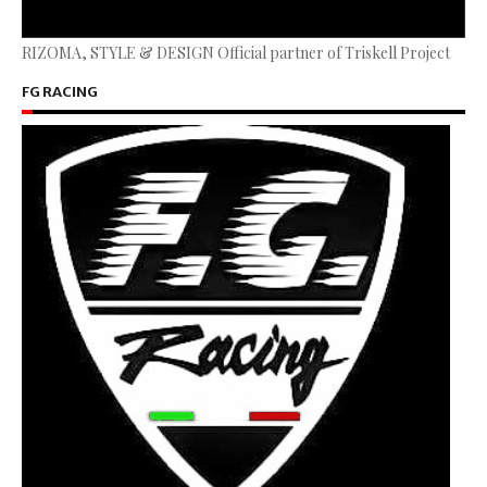
RIZOMA, STYLE & DESIGN Official partner of Triskell Project
FG RACING