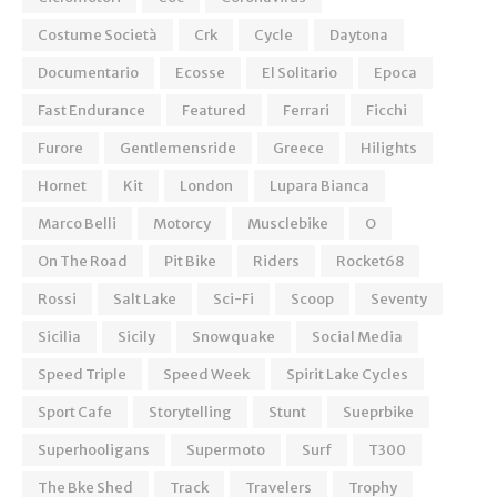
Costume Società
Crk
Cycle
Daytona
Documentario
Ecosse
El Solitario
Epoca
Fast Endurance
Featured
Ferrari
Ficchi
Furore
Gentlemensride
Greece
Hilights
Hornet
Kit
London
Lupara Bianca
Marco Belli
Motorcy
Musclebike
O
On The Road
Pit Bike
Riders
Rocket68
Rossi
Salt Lake
Sci-Fi
Scoop
Seventy
Sicilia
Sicily
Snowquake
Social Media
Speed Triple
Speed Week
Spirit Lake Cycles
Sport Cafe
Storytelling
Stunt
Sueprbike
Superhooligans
Supermoto
Surf
T300
The Bke Shed
Track
Travelers
Trophy