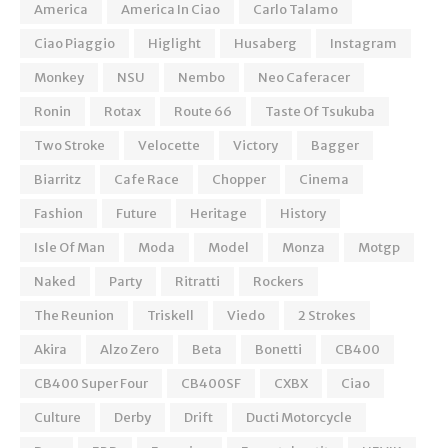
America
America In Ciao
Carlo Talamo
Ciao Piaggio
Higlight
Husaberg
Instagram
Monkey
NSU
Nembo
Neo Caferacer
Ronin
Rotax
Route 66
Taste Of Tsukuba
Two Stroke
Velocette
Victory
Bagger
Biarritz
Cafe Race
Chopper
Cinema
Fashion
Future
Heritage
History
Isle Of Man
Moda
Model
Monza
Motgp
Naked
Party
Ritratti
Rockers
The Reunion
Triskell
Viedo
2 Strokes
Akira
Alzo Zero
Beta
Bonetti
CB400
CB400 Super Four
CB400SF
CXBX
Ciao
Culture
Derby
Drift
Ducti Motorcycle