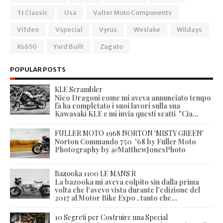
Tt Classic
Usa
Valter Moto Components
Vifdeo
Vspecial
Vyrus
Weslake
Wildays
Xs650
Yard Built
Zagato
POPULAR POSTS
KLE Scrambler
Nico Dragoni come mi aveva annunciato tempo
fà ha completato i suoi lavori sulla sua
Kawasaki KLE e mi invia questi scatti "Cia...
FULLER MOTO 1968 NORTON 'MISTY GREEN'
Norton Commando 750 '68 by Fuller Moto
Photography by @MatthewJonesPhoto
Bazooka 1100 LE MANS R
La bazooka mi aveva colpito sin dalla prima
volta che l'avevo vista durante l'edizione del
2017 al Motor Bike Expo , tanto che...
10 Segreti per Costruire una Special