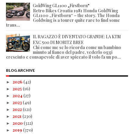
GoldWing GL1100 „Firstborn“
Retro Bikes Croatia 1981 Honda GoldWing
GL1100 „Firstborn“ – the story. The Honda
Goldwing is a tourer quite rare to find some
trans...
IL RAGAZZO È DIVENTATO GRANDE: LA KTM
EXC 500 DI MORITZ BREE
Chi come me se lo ricorda come un bambino
minuto al fianco del padre, vederlo oggi
cresciuto e consapevole di aver spiccato il volo fa un po...
BLOG ARCHIVE
2026
(42)
►
2025
(16)
►
2024
(27)
►
2023
(49)
►
2022
(121)
►
2021
(230)
►
2020
(322)
►
2019
(370)
►