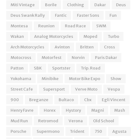
Miti Vintage
Borile
Clothing
Dakar
Deus
Deus Swank Rally
Fantic
Faster Sons
Fun
Montesa
Reunion
Road Race
SWM
Wakan
Analog Motorcycles
Moped
Turbo
Arch Motorcycles
Avinton
Britten
Cross
Motocross
Motorfest
Norvin
Paris Dakar
Patton
SBK
Sportster
Trip. Road
Yokohama
Minibike
Motor Bike Expo
Show
Street Cafe
Supersport
Verve Moto
Vespa
900
Breganze
Bultaco
Cbx
Egli Vincent
Henry Favre
Horex
Hystory
Magni
Mash
Mud Run
Retromod
Verona
Old School
Porsche
Supermono
Trident
750
Agusta