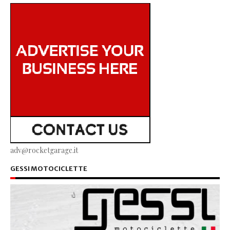
adv@rocketgarage.it
GESSI MOTOCICLETTE