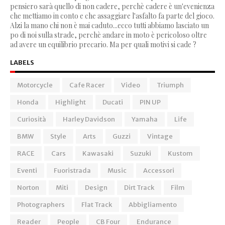
pensiero sarà quello di non cadere, perchè cadere è un'evenienza
che mettiamo in conto e che assaggiare l'asfalto fa parte del gioco.
Alzi la mano chi non è mai caduto...ecco tutti abbiamo lasciato un
po di noi sulla strade, perchè andare in moto è pericoloso oltre
ad avere un equilibrio precario. Ma per quali motivi si cade ?
LABELS
Motorcycle
Cafe Racer
Video
Triumph
Honda
Highlight
Ducati
PIN UP
Curiosità
Harley Davidson
Yamaha
Life
BMW
Style
Arts
Guzzi
Vintage
RACE
Cars
Kawasaki
Suzuki
Kustom
Eventi
Fuoristrada
Music
Accessori
Norton
Miti
Design
Dirt Track
Film
Photographers
Flat Track
Abbigliamento
Reader
People
CB Four
Endurance