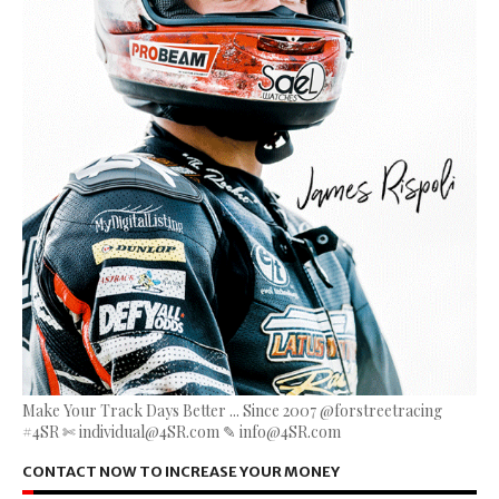
Make Your Track Days Better ... Since 2007 @forstreetracing
#4SR ✄ individual@4SR.com ✎ info@4SR.com
CONTACT NOW TO INCREASE YOUR MONEY