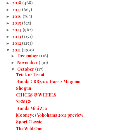
2018
(468)
►
2017
(667)
►
2016
(765)
►
2015
(825)
►
2014
(962)
►
2013
(1252)
►
2012
(1253)
►
2011
(1300)
▼
December
(116)
►
November
(130)
►
October
(117)
▼
Trick or Treat
Honda CBR 900 Harris Magnum
Shogun
CHICKS & WHEELS
XRMGS
Honda Mini Z50
Mooneyes Yokohama 2011 preview
Sport Classic
The Wild One