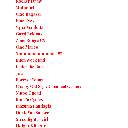
Rocker Draw
Motor Art
Ciao Ragazzi
Blue Eyes
V per Vendetta
Guzzi LeMans
Zone Rouge CX
Ciao Marco
Noooooooooooooo !!!!!!!
Buon Week End
Under the Rain
300
Forever Young
Cbx by Old Style Chemical Garage
Nippo Ducati
Rock'n Cycles
Inazuma Randagia
Duck, You Sucker
Streetfighter girl
Holger XR 1200