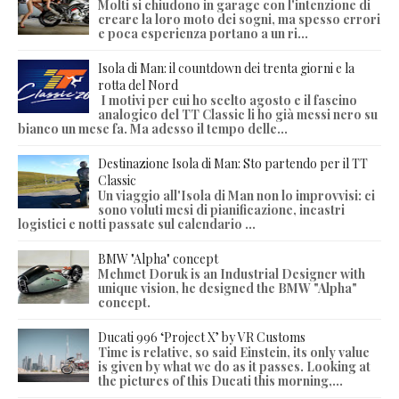
Molti si chiudono in garage con l'intenzione di
creare la loro moto dei sogni, ma spesso errori
e poca esperienza portano a un ri...
Isola di Man: il countdown dei trenta giorni e la
rotta del Nord
I motivi per cui ho scelto agosto e il fascino
analogico del TT Classic li ho già messi nero su
bianco un mese fa. Ma adesso il tempo delle...
Destinazione Isola di Man: Sto partendo per il TT
Classic
Un viaggio all'Isola di Man non lo improvvisi: ci
sono voluti mesi di pianificazione, incastri
logistici e notti passate sul calendario ...
BMW "Alpha" concept
Mehmet Doruk is an Industrial Designer with
unique vision, he designed the BMW "Alpha"
concept.
Ducati 996 ‘Project X’ by VR Customs
Time is relative, so said Einstein, its only value
is given by what we do as it passes. Looking at
the pictures of this Ducati this morning,...