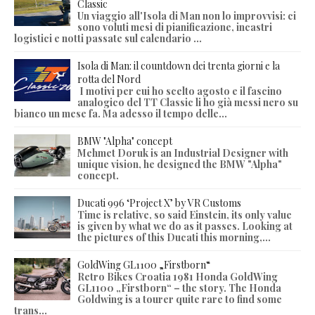
Classic
Un viaggio all'Isola di Man non lo improvvisi: ci
sono voluti mesi di pianificazione, incastri
logistici e notti passate sul calendario ...
Isola di Man: il countdown dei trenta giorni e la
rotta del Nord
I motivi per cui ho scelto agosto e il fascino
analogico del TT Classic li ho già messi nero su
bianco un mese fa. Ma adesso il tempo delle...
BMW "Alpha" concept
Mehmet Doruk is an Industrial Designer with
unique vision, he designed the BMW "Alpha"
concept.
Ducati 996 ‘Project X’ by VR Customs
Time is relative, so said Einstein, its only value
is given by what we do as it passes. Looking at
the pictures of this Ducati this morning,...
GoldWing GL1100 „Firstborn“
Retro Bikes Croatia 1981 Honda GoldWing
GL1100 „Firstborn“ – the story. The Honda
Goldwing is a tourer quite rare to find some
trans...