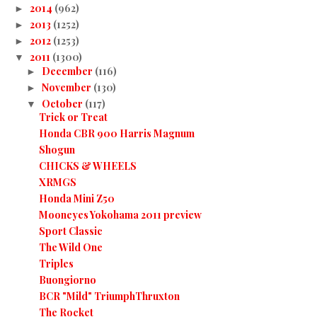
2014
(962)
►
2013
(1252)
►
2012
(1253)
►
2011
(1300)
▼
December
(116)
►
November
(130)
►
October
(117)
▼
Trick or Treat
Honda CBR 900 Harris Magnum
Shogun
CHICKS & WHEELS
XRMGS
Honda Mini Z50
Mooneyes Yokohama 2011 preview
Sport Classic
The Wild One
Triples
Buongiorno
BCR "Mild" TriumphThruxton
The Rocket