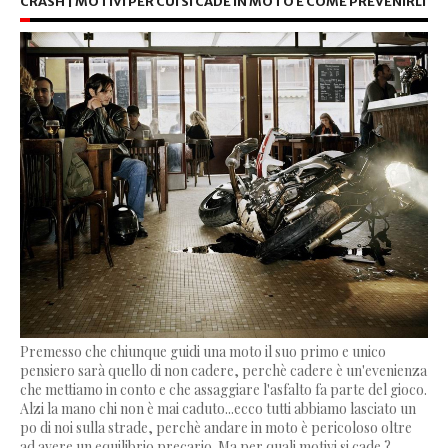
CRASH | MOTIVI PER CUI SI CADE IN MOTO E COME PREVENIRLI
Premesso che chiunque guidi una moto il suo primo e unico
pensiero sarà quello di non cadere, perchè cadere è un'evenienza
che mettiamo in conto e che assaggiare l'asfalto fa parte del gioco.
Alzi la mano chi non è mai caduto...ecco tutti abbiamo lasciato un
po di noi sulla strade, perchè andare in moto è pericoloso oltre
ad avere un equilibrio precario. Ma per quali motivi si cade ?