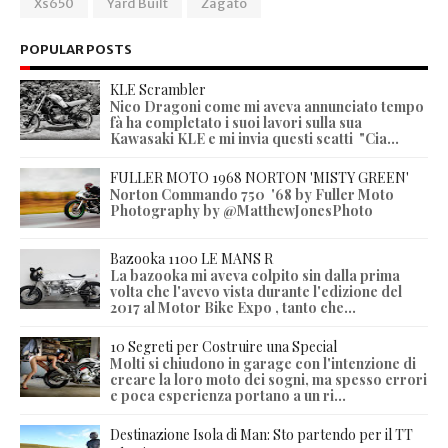
Xs650
Yard Built
Zagato
POPULAR POSTS
KLE Scrambler
Nico Dragoni come mi aveva annunciato tempo
fà ha completato i suoi lavori sulla sua
Kawasaki KLE e mi invia questi scatti "Cia...
FULLER MOTO 1968 NORTON 'MISTY GREEN'
Norton Commando 750 '68 by Fuller Moto
Photography by @MatthewJonesPhoto
Bazooka 1100 LE MANS R
La bazooka mi aveva colpito sin dalla prima
volta che l'avevo vista durante l'edizione del
2017 al Motor Bike Expo , tanto che...
10 Segreti per Costruire una Special
Molti si chiudono in garage con l'intenzione di
creare la loro moto dei sogni, ma spesso errori
e poca esperienza portano a un ri...
Destinazione Isola di Man: Sto partendo per il TT