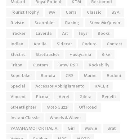
Motard
Royal Enfield
KTM
Restomod
Tourist Trophy
MV
Corra
Classic
BSA
Riviste
Scarmbler
Racing
Steve McQueen
Tracker
Laverda
Art
Toys
Books
Indian
Aprilia
Sidecar
Enduro
Contest
Electric
Strettracker
Husqvarna
Bike
Triton
Custom
Bmw. R9T
Rockabilly
Superbike
Bimota
CRS
Morini
Raduni
Special
AccessoriAbbilgiamento
RACER
Vincent
Eicma
Aerei
Gilera
Benelli
Streetfighter
Moto Guzzi
Off Road
Instant Classic
Wheels & Waves
YAMAHA MOTOR ITALIA
Girl
Movie
Brat
Voxan
Bobber
MBE
MOTO