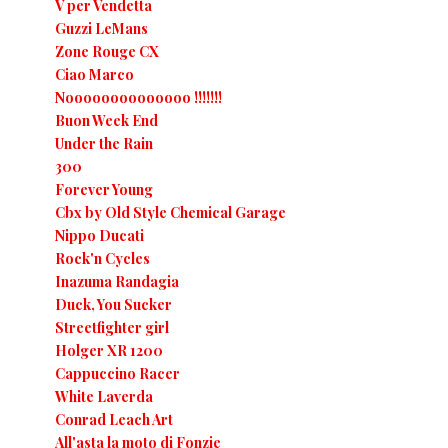
V per Vendetta
Guzzi LeMans
Zone Rouge CX
Ciao Marco
Noooooooooooooo !!!!!!!
Buon Week End
Under the Rain
300
Forever Young
Cbx by Old Style Chemical Garage
Nippo Ducati
Rock'n Cycles
Inazuma Randagia
Duck, You Sucker
Streetfighter girl
Holger XR 1200
Cappuccino Racer
White Laverda
Conrad Leach Art
All'asta la moto di Fonzie