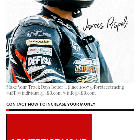
Make Your Track Days Better ... Since 2007 @forstreetracing
#4SR ✄ individual@4SR.com ✎ info@4SR.com
CONTACT NOW TO INCREASE YOUR MONEY