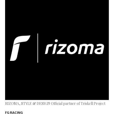
RIZOMA, STYLE & DESIGN Official partner of Triskell Project
FG RACING