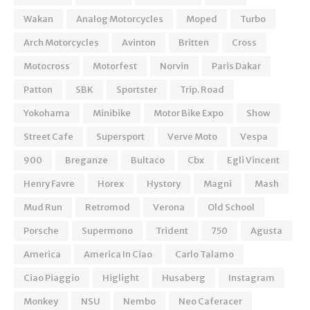
Wakan
Analog Motorcycles
Moped
Turbo
Arch Motorcycles
Avinton
Britten
Cross
Motocross
Motorfest
Norvin
Paris Dakar
Patton
SBK
Sportster
Trip. Road
Yokohama
Minibike
Motor Bike Expo
Show
Street Cafe
Supersport
Verve Moto
Vespa
900
Breganze
Bultaco
Cbx
Egli Vincent
Henry Favre
Horex
Hystory
Magni
Mash
Mud Run
Retromod
Verona
Old School
Porsche
Supermono
Trident
750
Agusta
America
America In Ciao
Carlo Talamo
Ciao Piaggio
Higlight
Husaberg
Instagram
Monkey
NSU
Nembo
Neo Caferacer