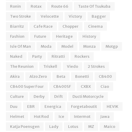
Ronin
Rotax
Route 66
Taste Of Tsukuba
Two Stroke
Velocette
Victory
Bagger
Biarritz
Cafe Race
Chopper
Cinema
Fashion
Future
Heritage
History
Isle Of Man
Moda
Model
Monza
Motgp
Naked
Party
Ritratti
Rockers
The Reunion
Triskell
Viedo
2 Strokes
Akira
Alzo Zero
Beta
Bonetti
CB400
CB400 Super Four
CB400SF
CXBX
Ciao
Culture
Derby
Drift
Ducti Motorcycle
Duu
EBR
Energica
Forgetaboutit
HEVIK
Helmet
Hot Rod
Ice
Intermot
Jawa
Katja Poensgen
Lady
Lotus
MZ
Maico