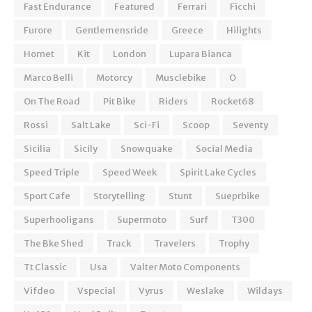
Fast Endurance
Featured
Ferrari
Ficchi
Furore
Gentlemensride
Greece
Hilights
Hornet
Kit
London
Lupara Bianca
Marco Belli
Motorcy
Musclebike
O
On The Road
Pit Bike
Riders
Rocket68
Rossi
Salt Lake
Sci-Fi
Scoop
Seventy
Sicilia
Sicily
Snowquake
Social Media
Speed Triple
Speed Week
Spirit Lake Cycles
Sport Cafe
Storytelling
Stunt
Sueprbike
Superhooligans
Supermoto
Surf
T300
The Bke Shed
Track
Travelers
Trophy
Tt Classic
Usa
Valter Moto Components
Vifdeo
Vspecial
Vyrus
Weslake
Wildays