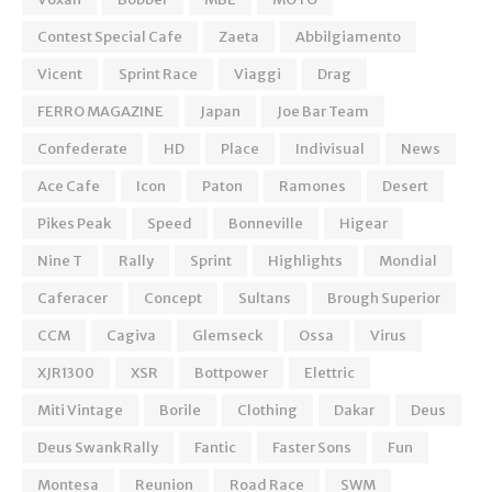
Contest Special Cafe
Zaeta
Abbilgiamento
Vicent
Sprint Race
Viaggi
Drag
FERRO MAGAZINE
Japan
Joe Bar Team
Confederate
HD
Place
Indivisual
News
Ace Cafe
Icon
Paton
Ramones
Desert
Pikes Peak
Speed
Bonneville
Higear
Nine T
Rally
Sprint
Highlights
Mondial
Caferacer
Concept
Sultans
Brough Superior
CCM
Cagiva
Glemseck
Ossa
Virus
XJR1300
XSR
Bottpower
Elettric
Miti Vintage
Borile
Clothing
Dakar
Deus
Deus Swank Rally
Fantic
Faster Sons
Fun
Montesa
Reunion
Road Race
SWM