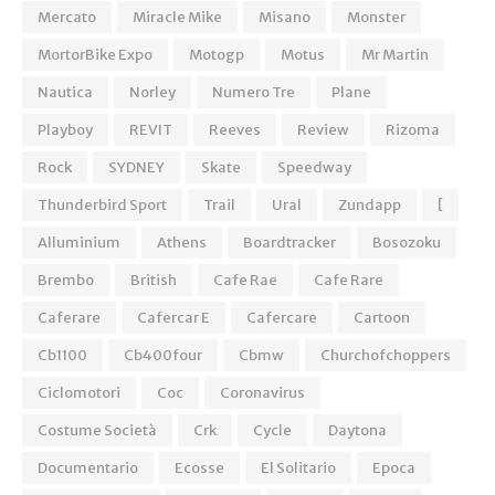
Mercato
Miracle Mike
Misano
Monster
MortorBike Expo
Motogp
Motus
Mr Martin
Nautica
Norley
Numero Tre
Plane
Playboy
REVIT
Reeves
Review
Rizoma
Rock
SYDNEY
Skate
Speedway
Thunderbird Sport
Trail
Ural
Zundapp
[
Alluminium
Athens
Boardtracker
Bosozoku
Brembo
British
Cafe Rae
Cafe Rare
Caferare
Cafercar E
Cafercare
Cartoon
Cb1100
Cb400four
Cbmw
Churchofchoppers
Ciclomotori
Coc
Coronavirus
Costume Società
Crk
Cycle
Daytona
Documentario
Ecosse
El Solitario
Epoca