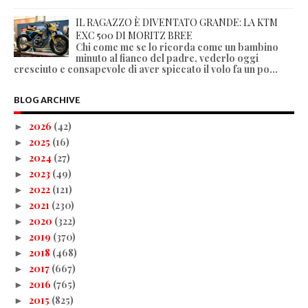
IL RAGAZZO È DIVENTATO GRANDE: LA KTM
EXC 500 DI MORITZ BREE
Chi come me se lo ricorda come un bambino
minuto al fianco del padre, vederlo oggi
cresciuto e consapevole di aver spiccato il volo fa un po...
BLOG ARCHIVE
2026
(42)
►
2025
(16)
►
2024
(27)
►
2023
(49)
►
2022
(121)
►
2021
(230)
►
2020
(322)
►
2019
(370)
►
2018
(468)
►
2017
(667)
►
2016
(765)
►
2015
(825)
►