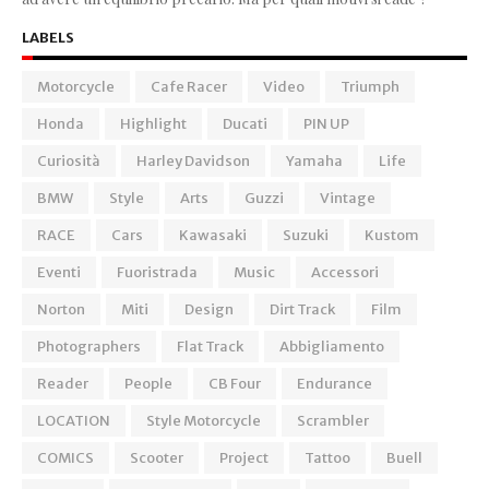
LABELS
Motorcycle
Cafe Racer
Video
Triumph
Honda
Highlight
Ducati
PIN UP
Curiosità
Harley Davidson
Yamaha
Life
BMW
Style
Arts
Guzzi
Vintage
RACE
Cars
Kawasaki
Suzuki
Kustom
Eventi
Fuoristrada
Music
Accessori
Norton
Miti
Design
Dirt Track
Film
Photographers
Flat Track
Abbigliamento
Reader
People
CB Four
Endurance
LOCATION
Style Motorcycle
Scrambler
COMICS
Scooter
Project
Tattoo
Buell