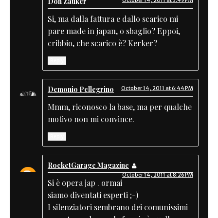
Don Zauker
Si, ma dalla fattura e dallo scarico mi
pare made in japan, o sbaglio? Eppoi,
cribbio, che scarico è? Kerker?
Reply
Demonio Pellegrino
October 14, 2011 at 6:44 PM
Mmm, riconosco la base, ma per qualche
motivo non mi convince.
Reply
RocketGarage Magazine
October 14, 2011 at 8:26 PM
Si è opera jap . ormai
siamo diventati esperti ;-)
I silenziatori sembrano dei comunissimi