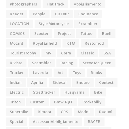
Photographers
Flat Track
Abbigliamento
Reader
People
CB Four
Endurance
LOCATION
Style Motorcycle
Scrambler
COMICS
Scooter
Project
Tattoo
Buell
Motard
Royal Enfield
KTM
Restomod
Tourist Trophy
MV
Corra
Classic
BSA
Riviste
Scarmbler
Racing
Steve McQueen
Tracker
Laverda
Art
Toys
Books
Indian
Aprilia
Sidecar
Enduro
Contest
Electric
Strettracker
Husqvarna
Bike
Triton
Custom
Bmw. R9T
Rockabilly
Superbike
Bimota
CRS
Morini
Raduni
Special
AccessoriAbbilgiamento
RACER