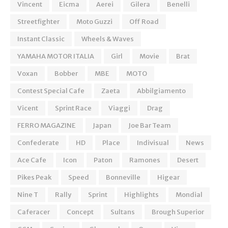
Vincent
Eicma
Aerei
Gilera
Benelli
Streetfighter
Moto Guzzi
Off Road
Instant Classic
Wheels & Waves
YAMAHA MOTOR ITALIA
Girl
Movie
Brat
Voxan
Bobber
MBE
MOTO
Contest Special Cafe
Zaeta
Abbilgiamento
Vicent
Sprint Race
Viaggi
Drag
FERRO MAGAZINE
Japan
Joe Bar Team
Confederate
HD
Place
Indivisual
News
Ace Cafe
Icon
Paton
Ramones
Desert
Pikes Peak
Speed
Bonneville
Higear
Nine T
Rally
Sprint
Highlights
Mondial
Caferacer
Concept
Sultans
Brough Superior