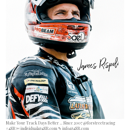
Make Your Track Days Better ... Since 2007 @forstreetracing
#4SR ✄ individual@4SR.com ✎ info@4SR.com