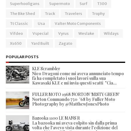
Superhooligans
Supermoto
Surf
T300
The Bke Shed
Track
Travelers
Trophy
Tt Classic
Usa
Valter Moto Components
Vifdeo
Vspecial
Vyrus
Weslake
Wildays
Xs650
Yard Built
Zagato
POPULAR POSTS
KLE Scrambler
Nico Dragoni come mi aveva annunciato tempo
fà ha completato i suoi lavori sulla sua
Kawasaki KLE e mi invia questi scatti "Cia...
FULLER MOTO 1968 NORTON 'MISTY GREEN'
Norton Commando 750 '68 by Fuller Moto
Photography by @MatthewJonesPhoto
Bazooka 1100 LE MANS R
La bazooka mi aveva colpito sin dalla prima
volta che l'avevo vista durante l'edizione del