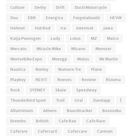
Culture
Derby
Drift
Ducti Motorcycle
Duu
EBR
Energica
Forgetaboutit
HEVIK
Helmet
Hot Rod
Ice
Intermot
Jawa
Katja Poensgen
Lady
Lotus
MZ
Maico
Mercato
Miracle Mike
Misano
Monster
MortorBike Expo
Motogp
Motus
Mr Martin
Nautica
Norley
Numero Tre
Plane
Playboy
REVIT
Reeves
Review
Rizoma
Rock
SYDNEY
Skate
Speedway
Thunderbird Sport
Trail
Ural
Zundapp
[
Alluminium
Athens
Boardtracker
Bosozoku
Brembo
British
Cafe Rae
Cafe Rare
Caferare
Cafercar E
Cafercare
Cartoon