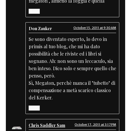
megaton , almeno la foggia è quella
Reply
Don Zauker
October 15, 2011 at 9:30 AM
Se sono diventato esperto, lo devo in
primis al tuo blog, che mi ha dato
possibilità che le riviste ed i libri si
sognano. Ah: non sono un leccaculo, sia
ben inteso. Dico solo e sempre quello che
penso, però.
Sì, Megaton, perchè manca il "tubetto" di
compensazione a metà scarico classico
del Kerker.
Reply
Chris Saddler Sam
October 17, 2011 at 3:17 PM