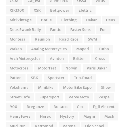
CCM
Cagiva
Glemseck
Ossa
Virus
XJR1300
XSR
Bottpower
Elettric
Miti Vintage
Borile
Clothing
Dakar
Deus
Deus Swank Rally
Fantic
Faster Sons
Fun
Montesa
Reunion
Road Race
SWM
Wakan
Analog Motorcycles
Moped
Turbo
Arch Motorcycles
Avinton
Britten
Cross
Motocross
Motorfest
Norvin
Paris Dakar
Patton
SBK
Sportster
Trip. Road
Yokohama
Minibike
Motor Bike Expo
Show
Street Cafe
Supersport
Verve Moto
Vespa
900
Breganze
Bultaco
Cbx
Egli Vincent
Henry Favre
Horex
Hystory
Magni
Mash
Mud Run
Retromod
Verona
Old School