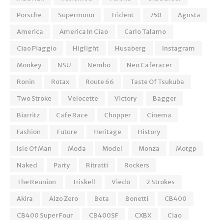
Porsche
Supermono
Trident
750
Agusta
America
America In Ciao
Carlo Talamo
Ciao Piaggio
Higlight
Husaberg
Instagram
Monkey
NSU
Nembo
Neo Caferacer
Ronin
Rotax
Route 66
Taste Of Tsukuba
Two Stroke
Velocette
Victory
Bagger
Biarritz
Cafe Race
Chopper
Cinema
Fashion
Future
Heritage
History
Isle Of Man
Moda
Model
Monza
Motgp
Naked
Party
Ritratti
Rockers
The Reunion
Triskell
Viedo
2 Strokes
Akira
Alzo Zero
Beta
Bonetti
CB400
CB400 Super Four
CB400SF
CXBX
Ciao