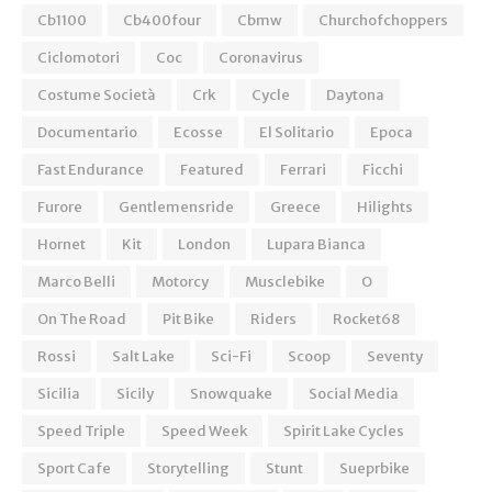
Cb1100
Cb400four
Cbmw
Churchofchoppers
Ciclomotori
Coc
Coronavirus
Costume Società
Crk
Cycle
Daytona
Documentario
Ecosse
El Solitario
Epoca
Fast Endurance
Featured
Ferrari
Ficchi
Furore
Gentlemensride
Greece
Hilights
Hornet
Kit
London
Lupara Bianca
Marco Belli
Motorcy
Musclebike
O
On The Road
Pit Bike
Riders
Rocket68
Rossi
Salt Lake
Sci-Fi
Scoop
Seventy
Sicilia
Sicily
Snowquake
Social Media
Speed Triple
Speed Week
Spirit Lake Cycles
Sport Cafe
Storytelling
Stunt
Sueprbike