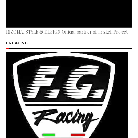
RIZOMA, STYLE & DESIGN Official partner of Triskell Project
FG RACING