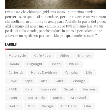
Premesso che chiunque guidi una moto il suo primo e unico
pensiero sarà quello di non cadere, perchè cadere è un'evenienza
che mettiamo in conto e che assaggiare l'asfalto fa parte del gioco.
Alzi la mano chi non è mai caduto...ecco tutti abbiamo lasciato un
po di noi sulla strade, perchè andare in moto è pericoloso oltre
ad avere un equilibrio precario. Ma per quali motivi si cade ?
LABELS
Motorcycle
Cafe Racer
Video
Triumph
Honda
Highlight
Ducati
PIN UP
Curiosità
Harley Davidson
Yamaha
Life
BMW
Style
Arts
Guzzi
Vintage
RACE
Cars
Kawasaki
Suzuki
Kustom
Eventi
Fuoristrada
Music
Accessori
Norton
Miti
Design
Dirt Track
Film