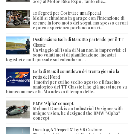
2017 al Motor Bike Expo , tanto che...
10 Segreti per Costruire una Special
Molti si chiudono in garage con l'intenzione di
creare la loro moto dei sogni, ma spesso errori
e poca esperienza portano a un ri...
Destinazione Isola di Man: Sto partendo per il TT
Classic
Un viaggio all'Isola di Man non lo improvvisi: ci
sono voluti mesi di pianificazione, incastri
logistici e notti passate sul calendario ...
Isola di Man: il countdown dei trenta giorni e la
rotta del Nord
I motivi per cui ho scelto agosto e il fascino
analogico del TT Classic li ho già messi nero su
bianco un mese fa. Ma adesso il tempo delle...
BMW "Alpha" concept
Mehmet Doruk is an Industrial Designer with
unique vision, he designed the BMW "Alpha"
concept.
Ducati 996 ‘Project X’ by VR Customs