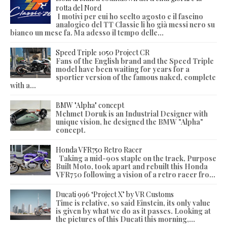
rotta del Nord
I motivi per cui ho scelto agosto e il fascino
analogico del TT Classic li ho già messi nero su
bianco un mese fa. Ma adesso il tempo delle...
Speed Triple 1050 Project CR
Fans of the English brand and the Speed Triple
model have been waiting for years for a
sportier version of the famous naked, complete
with a...
BMW "Alpha" concept
Mehmet Doruk is an Industrial Designer with
unique vision, he designed the BMW "Alpha"
concept.
Honda VFR750 Retro Racer
Taking a mid-90s staple on the track, Purpose
Built Moto, took apart and rebuilt this Honda
VFR750 following a vision of a retro racer fro...
Ducati 996 ‘Project X’ by VR Customs
Time is relative, so said Einstein, its only value
is given by what we do as it passes. Looking at
the pictures of this Ducati this morning,...