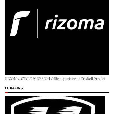
RIZOMA, STYLE & DESIGN Official partner of Triskell Project
FG RACING