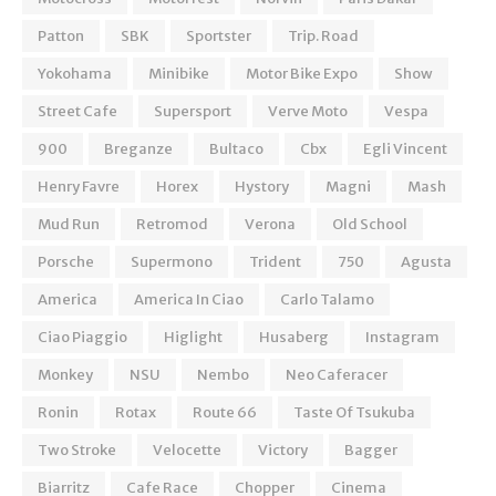
Patton
SBK
Sportster
Trip. Road
Yokohama
Minibike
Motor Bike Expo
Show
Street Cafe
Supersport
Verve Moto
Vespa
900
Breganze
Bultaco
Cbx
Egli Vincent
Henry Favre
Horex
Hystory
Magni
Mash
Mud Run
Retromod
Verona
Old School
Porsche
Supermono
Trident
750
Agusta
America
America In Ciao
Carlo Talamo
Ciao Piaggio
Higlight
Husaberg
Instagram
Monkey
NSU
Nembo
Neo Caferacer
Ronin
Rotax
Route 66
Taste Of Tsukuba
Two Stroke
Velocette
Victory
Bagger
Biarritz
Cafe Race
Chopper
Cinema