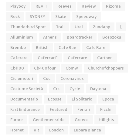
Playboy
REVIT
Reeves
Review
Rizoma
Rock
SYDNEY
Skate
Speedway
Thunderbird Sport
Trail
Ural
Zundapp
[
Alluminium
Athens
Boardtracker
Bosozoku
Brembo
British
Cafe Rae
Cafe Rare
Caferare
Cafercar E
Cafercare
Cartoon
Cb1100
Cb400four
Cbmw
Churchofchoppers
Ciclomotori
Coc
Coronavirus
Costume Società
Crk
Cycle
Daytona
Documentario
Ecosse
El Solitario
Epoca
Fast Endurance
Featured
Ferrari
Ficchi
Furore
Gentlemensride
Greece
Hilights
Hornet
Kit
London
Lupara Bianca