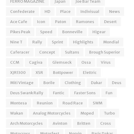
FERRO MAGAZINE
Japan
Joe Bar Team
Confederate
HD
Place
Indivisual
News
Ace Cafe
Icon
Paton
Ramones
Desert
Pikes Peak
Speed
Bonneville
Higear
Nine T
Rally
Sprint
Highlights
Mondial
Caferacer
Concept
Sultans
Brough Superior
CCM
Cagiva
Glemseck
Ossa
Virus
XJR1300
XSR
Bottpower
Elettric
Miti Vintage
Borile
Clothing
Dakar
Deus
Deus Swank Rally
Fantic
Faster Sons
Fun
Montesa
Reunion
Road Race
SWM
Wakan
Analog Motorcycles
Moped
Turbo
Arch Motorcycles
Avinton
Britten
Cross
Motocross
Motorfest
Norvin
Paris Dakar