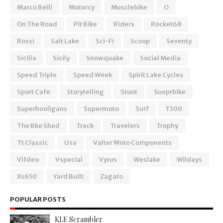
Marco Belli
Motorcy
Musclebike
O
On The Road
Pit Bike
Riders
Rocket68
Rossi
Salt Lake
Sci-Fi
Scoop
Seventy
Sicilia
Sicily
Snowquake
Social Media
Speed Triple
Speed Week
Spirit Lake Cycles
Sport Cafe
Storytelling
Stunt
Sueprbike
Superhooligans
Supermoto
Surf
T300
The Bke Shed
Track
Travelers
Trophy
Tt Classic
Usa
Valter Moto Components
Vifdeo
Vspecial
Vyrus
Weslake
Wildays
Xs650
Yard Built
Zagato
POPULAR POSTS
KLE Scrambler