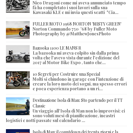
Nico Dragoni come mi aveva annunciato tempo
fà ha completato i suoi lavori sulla sua
Kawasaki KLE e mi invia questi scatti "Cia...
FULLER MOTO 1968 NORTON 'MISTY GREEN'
Norton Commando 750 '68 by Fuller Moto
Photography by @MatthewJonesPhoto
Bazooka 1100 LE MANS R
La bazooka mi aveva colpito sin dalla prima
volta che l'avevo vista durante l'edizione del
2017 al Motor Bike Expo , tanto che...
10 Segreti per Costruire una Special
Molti si chiudono in garage con l'intenzione di
creare la loro moto dei sogni, ma spesso errori
e poca esperienza portano a un ri...
Destinazione Isola di Man: Sto partendo per il TT
Classic
Un viaggio all'Isola di Man non lo improvvisi: ci
sono voluti mesi di pianificazione, incastri
logistici e notti passate sul calendario ...
Isola di Man: il countdown dei trenta giorni e la