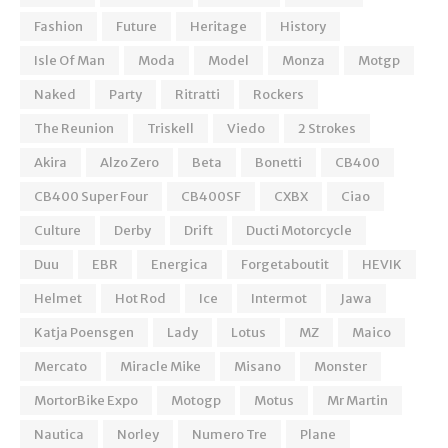
Fashion
Future
Heritage
History
Isle Of Man
Moda
Model
Monza
Motgp
Naked
Party
Ritratti
Rockers
The Reunion
Triskell
Viedo
2 Strokes
Akira
Alzo Zero
Beta
Bonetti
CB400
CB400 Super Four
CB400SF
CXBX
Ciao
Culture
Derby
Drift
Ducti Motorcycle
Duu
EBR
Energica
Forgetaboutit
HEVIK
Helmet
Hot Rod
Ice
Intermot
Jawa
Katja Poensgen
Lady
Lotus
MZ
Maico
Mercato
Miracle Mike
Misano
Monster
MortorBike Expo
Motogp
Motus
Mr Martin
Nautica
Norley
Numero Tre
Plane