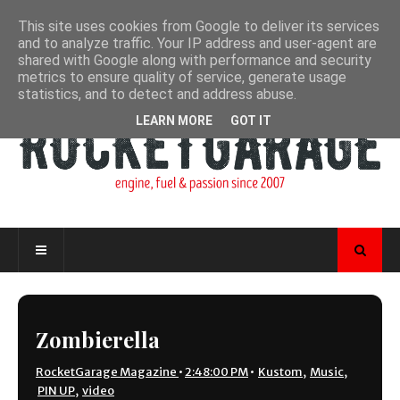
This site uses cookies from Google to deliver its services
and to analyze traffic. Your IP address and user-agent are
shared with Google along with performance and security
metrics to ensure quality of service, generate usage
statistics, and to detect and address abuse.
LEARN MORE
GOT IT
Zombierella
RocketGarage Magazine
•
2:48:00 PM
•
Kustom
,
Music
,
PIN UP
,
video