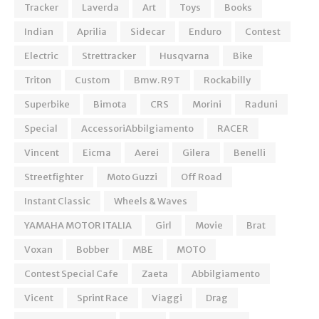
Tracker
Laverda
Art
Toys
Books
Indian
Aprilia
Sidecar
Enduro
Contest
Electric
Strettracker
Husqvarna
Bike
Triton
Custom
Bmw. R9T
Rockabilly
Superbike
Bimota
CRS
Morini
Raduni
Special
AccessoriAbbilgiamento
RACER
Vincent
Eicma
Aerei
Gilera
Benelli
Streetfighter
Moto Guzzi
Off Road
Instant Classic
Wheels & Waves
YAMAHA MOTOR ITALIA
Girl
Movie
Brat
Voxan
Bobber
MBE
MOTO
Contest Special Cafe
Zaeta
Abbilgiamento
Vicent
Sprint Race
Viaggi
Drag