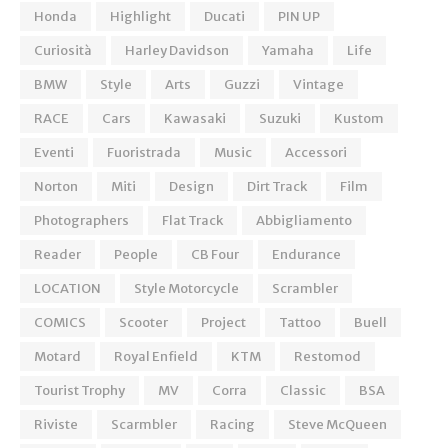
Honda
Highlight
Ducati
PIN UP
Curiosità
Harley Davidson
Yamaha
Life
BMW
Style
Arts
Guzzi
Vintage
RACE
Cars
Kawasaki
Suzuki
Kustom
Eventi
Fuoristrada
Music
Accessori
Norton
Miti
Design
Dirt Track
Film
Photographers
Flat Track
Abbigliamento
Reader
People
CB Four
Endurance
LOCATION
Style Motorcycle
Scrambler
COMICS
Scooter
Project
Tattoo
Buell
Motard
Royal Enfield
KTM
Restomod
Tourist Trophy
MV
Corra
Classic
BSA
Riviste
Scarmbler
Racing
Steve McQueen