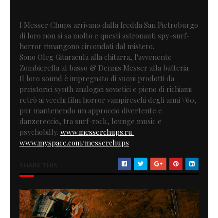
I Messer Chups arrivano dalla fredda San Pietroburgo
di loro non si sa molto e questi astronauti spy-surf-
horror rimangono circondati dal mistero.
Sono Oleg Gitaracula alla chitarra, l'avvenente
Zombierella al basso & Dennis Messer alla batteria.
Il loro sound è impregnato di suoni prodotti da
preistorici synth analogici sovietici e pieno di richiami
retrò ai vecchi film horror vampireschi degli anni \'60,
pur mantenendo un approccio divertente e
danzereccio, tra surf-rock, lounge music e
psychobilly.
www.messerchups.ru
www.myspace.com/messerchups
SHARE THIS