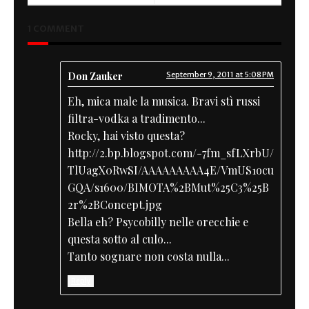
1 COMMENT
Don Zauker
September 9, 2011 at 5:08 PM
Eh, mica male la musica. Bravi stì russi
filtra-vodka a tradimento...
Rocky, hai visto questa?
http://2.bp.blogspot.com/-7fm_sfLXrbU/
TlUagX0RwSI/AAAAAAAAA4E/VmUS1ocu
GQA/s1600/BIMOTA%2BMut%25C3%25B
2r%2BConcept.jpg
Bella eh? Psycobilly nelle orecchie e
questa sotto al culo...
Tanto sognare non costa nulla...
Reply