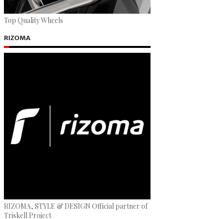
Top Quality Wheels
RIZOMA
RIZOMA, STYLE & DESIGN Official partner of
Triskell Project