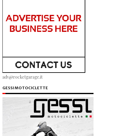
adv@rocketgarage.it
GESSI MOTOCICLETTE