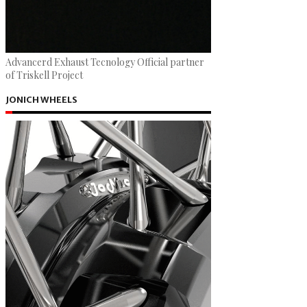
Advancerd Exhaust Tecnology Official partner
of Triskell Project
JONICH WHEELS