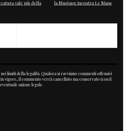
catura vale più della
la Mustang incontra Le Mans
NEXT
Dark Angel
nei limiti della legalità. Qualora si ravvisino commenti offensivi
a in vigore, il commento verrà cancellato ma conservato (con il
 eventuale azione legale.