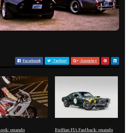
Facebook
Twitter
Google+
Look: quando
Ruffian FIA Fastback: quando