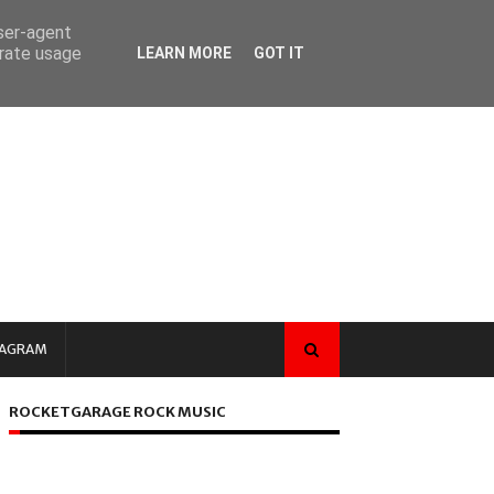
user-agent
erate usage
LEARN MORE
GOT IT
TAGRAM
ROCKETGARAGE ROCK MUSIC