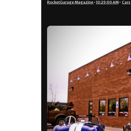
RocketGarage Magazine
•
10:29:00 AM
•
Cars