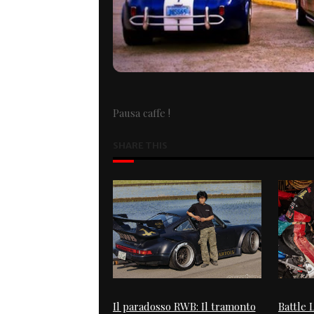
Pausa caffe !
SHARE THIS
Il paradosso RWB: Il tramonto
Battle 