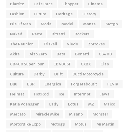
Biarritz
Cafe Race
Chopper
Cinema
Fashion
Future
Heritage
History
Isle Of Man
Moda
Model
Monza
Motgp
Naked
Party
Ritratti
Rockers
The Reunion
Triskell
Viedo
2 Strokes
Akira
Alzo Zero
Beta
Bonetti
CB400
CB400 Super Four
CB400SF
CXBX
Ciao
Culture
Derby
Drift
Ducti Motorcycle
Duu
EBR
Energica
Forgetaboutit
HEVIK
Helmet
Hot Rod
Ice
Intermot
Jawa
Katja Poensgen
Lady
Lotus
MZ
Maico
Mercato
Miracle Mike
Misano
Monster
MortorBike Expo
Motogp
Motus
Mr Martin