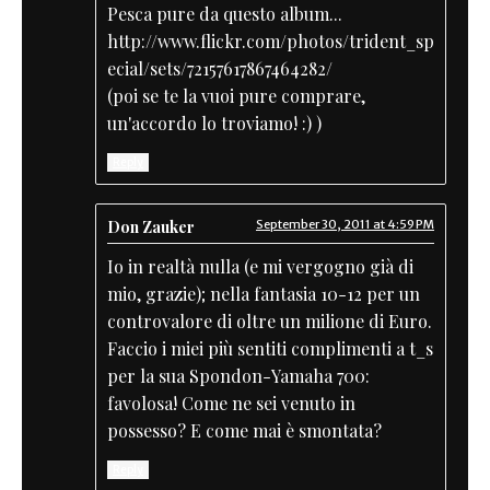
Pesca pure da questo album...
http://www.flickr.com/photos/trident_sp
ecial/sets/72157617867464282/
(poi se te la vuoi pure comprare,
un'accordo lo troviamo! :) )
Reply
Don Zauker
September 30, 2011 at 4:59 PM
Io in realtà nulla (e mi vergogno già di
mio, grazie); nella fantasia 10-12 per un
controvalore di oltre un milione di Euro.
Faccio i miei più sentiti complimenti a t_s
per la sua Spondon-Yamaha 700:
favolosa! Come ne sei venuto in
possesso? E come mai è smontata?
Reply