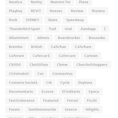
Nautica
Norley
Numero Tre
Plane
Playboy
REVIT
Reeves
Review
Rizoma
Rock
SYDNEY
Skate
Speedway
Thunderbird Sport
Trail
Ural
Zundapp
[
Alluminium
Athens
Boardtracker
Bosozoku
Brembo
British
Cafe Rae
Cafe Rare
Caferare
Cafercar E
Cafercare
Cartoon
Cb1100
Cb400four
Cbmw
Churchofchoppers
Ciclomotori
Coc
Coronavirus
Costume Società
Crk
Cycle
Daytona
Documentario
Ecosse
El Solitario
Epoca
Fast Endurance
Featured
Ferrari
Ficchi
Furore
Gentlemensride
Greece
Hilights