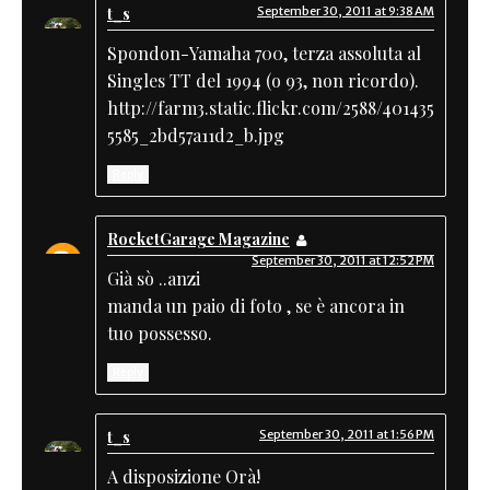
t_s
September 30, 2011 at 9:38 AM
Spondon-Yamaha 700, terza assoluta al
Singles TT del 1994 (o 93, non ricordo).
http://farm3.static.flickr.com/2588/401435
5585_2bd57a11d2_b.jpg
Reply
RocketGarage Magazine
September 30, 2011 at 12:52 PM
Già sò ..anzi
manda un paio di foto , se è ancora in
tuo possesso.
Reply
t_s
September 30, 2011 at 1:56 PM
A disposizione Orà!