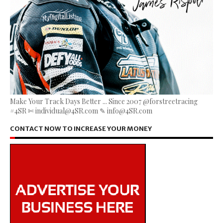
Make Your Track Days Better ... Since 2007 @forstreetracing
#4SR ✄ individual@4SR.com ✎ info@4SR.com
CONTACT NOW TO INCREASE YOUR MONEY