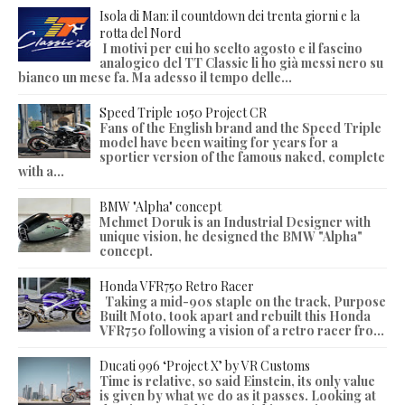
Isola di Man: il countdown dei trenta giorni e la
rotta del Nord
I motivi per cui ho scelto agosto e il fascino
analogico del TT Classic li ho già messi nero su
bianco un mese fa. Ma adesso il tempo delle...
Speed Triple 1050 Project CR
Fans of the English brand and the Speed Triple
model have been waiting for years for a
sportier version of the famous naked, complete
with a...
BMW "Alpha" concept
Mehmet Doruk is an Industrial Designer with
unique vision, he designed the BMW "Alpha"
concept.
Honda VFR750 Retro Racer
Taking a mid-90s staple on the track, Purpose
Built Moto, took apart and rebuilt this Honda
VFR750 following a vision of a retro racer fro...
Ducati 996 ‘Project X’ by VR Customs
Time is relative, so said Einstein, its only value
is given by what we do as it passes. Looking at