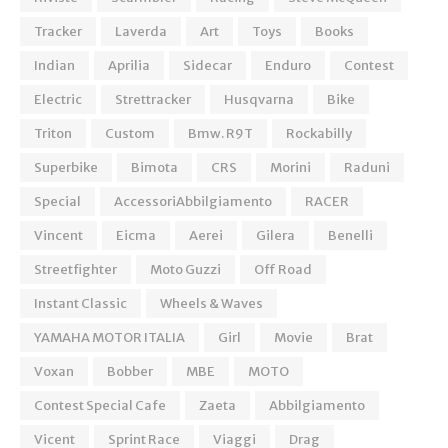
Tracker
Laverda
Art
Toys
Books
Indian
Aprilia
Sidecar
Enduro
Contest
Electric
Strettracker
Husqvarna
Bike
Triton
Custom
Bmw. R9T
Rockabilly
Superbike
Bimota
CRS
Morini
Raduni
Special
AccessoriAbbilgiamento
RACER
Vincent
Eicma
Aerei
Gilera
Benelli
Streetfighter
Moto Guzzi
Off Road
Instant Classic
Wheels & Waves
YAMAHA MOTOR ITALIA
Girl
Movie
Brat
Voxan
Bobber
MBE
MOTO
Contest Special Cafe
Zaeta
Abbilgiamento
Vicent
Sprint Race
Viaggi
Drag