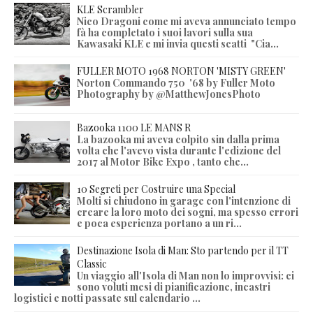
KLE Scrambler
Nico Dragoni come mi aveva annunciato tempo
fà ha completato i suoi lavori sulla sua
Kawasaki KLE e mi invia questi scatti "Cia...
FULLER MOTO 1968 NORTON 'MISTY GREEN'
Norton Commando 750 '68 by Fuller Moto
Photography by @MatthewJonesPhoto
Bazooka 1100 LE MANS R
La bazooka mi aveva colpito sin dalla prima
volta che l'avevo vista durante l'edizione del
2017 al Motor Bike Expo , tanto che...
10 Segreti per Costruire una Special
Molti si chiudono in garage con l'intenzione di
creare la loro moto dei sogni, ma spesso errori
e poca esperienza portano a un ri...
Destinazione Isola di Man: Sto partendo per il TT
Classic
Un viaggio all'Isola di Man non lo improvvisi: ci
sono voluti mesi di pianificazione, incastri
logistici e notti passate sul calendario ...