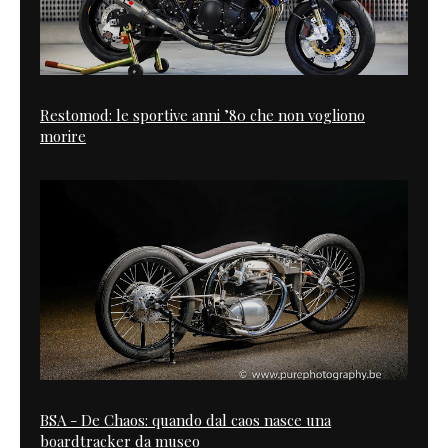
Restomod: le sportive anni ’80 che non vogliono
morire
BSA - De Chaos: quando dal caos nasce una
boardtracker da museo