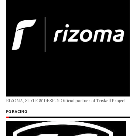
RIZOMA, STYLE & DESIGN Official partner of Triskell Project
FG RACING