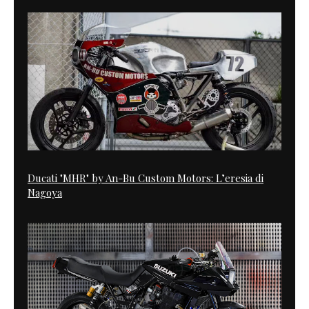
Ducati "MHR" by An-Bu Custom Motors: L’eresia di
Nagoya