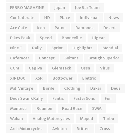
FERRO MAGAZINE
Japan
Joe Bar Team
Confederate
HD
Place
Indivisual
News
Ace Cafe
Icon
Paton
Ramones
Desert
Pikes Peak
Speed
Bonneville
Higear
Nine T
Rally
Sprint
Highlights
Mondial
Caferacer
Concept
Sultans
Brough Superior
CCM
Cagiva
Glemseck
Ossa
Virus
XJR1300
XSR
Bottpower
Elettric
Miti Vintage
Borile
Clothing
Dakar
Deus
Deus Swank Rally
Fantic
Faster Sons
Fun
Montesa
Reunion
Road Race
SWM
Wakan
Analog Motorcycles
Moped
Turbo
Arch Motorcycles
Avinton
Britten
Cross