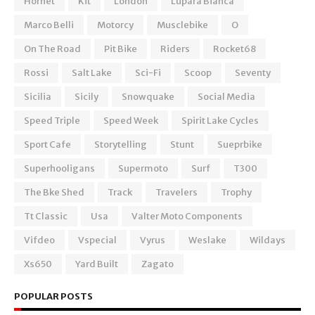
Hornet
Kit
London
Lupara Bianca
Marco Belli
Motorcy
Musclebike
O
On The Road
Pit Bike
Riders
Rocket68
Rossi
Salt Lake
Sci-Fi
Scoop
Seventy
Sicilia
Sicily
Snowquake
Social Media
Speed Triple
Speed Week
Spirit Lake Cycles
Sport Cafe
Storytelling
Stunt
Sueprbike
Superhooligans
Supermoto
Surf
T300
The Bke Shed
Track
Travelers
Trophy
Tt Classic
Usa
Valter Moto Components
Vifdeo
Vspecial
Vyrus
Weslake
Wildays
Xs650
Yard Built
Zagato
POPULAR POSTS