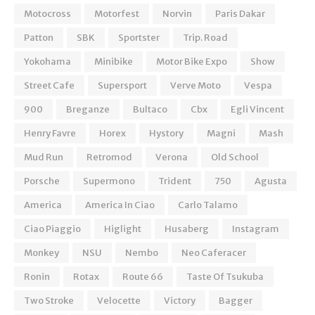
Motocross
Motorfest
Norvin
Paris Dakar
Patton
SBK
Sportster
Trip. Road
Yokohama
Minibike
Motor Bike Expo
Show
Street Cafe
Supersport
Verve Moto
Vespa
900
Breganze
Bultaco
Cbx
Egli Vincent
Henry Favre
Horex
Hystory
Magni
Mash
Mud Run
Retromod
Verona
Old School
Porsche
Supermono
Trident
750
Agusta
America
America In Ciao
Carlo Talamo
Ciao Piaggio
Higlight
Husaberg
Instagram
Monkey
NSU
Nembo
Neo Caferacer
Ronin
Rotax
Route 66
Taste Of Tsukuba
Two Stroke
Velocette
Victory
Bagger