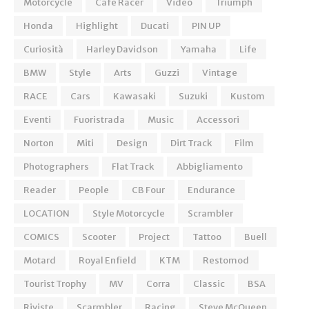
Motorcycle
Cafe Racer
Video
Triumph
Honda
Highlight
Ducati
PIN UP
Curiosità
Harley Davidson
Yamaha
Life
BMW
Style
Arts
Guzzi
Vintage
RACE
Cars
Kawasaki
Suzuki
Kustom
Eventi
Fuoristrada
Music
Accessori
Norton
Miti
Design
Dirt Track
Film
Photographers
Flat Track
Abbigliamento
Reader
People
CB Four
Endurance
LOCATION
Style Motorcycle
Scrambler
COMICS
Scooter
Project
Tattoo
Buell
Motard
Royal Enfield
KTM
Restomod
Tourist Trophy
MV
Corra
Classic
BSA
Riviste
Scarmbler
Racing
Steve McQueen