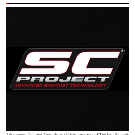
Advancerd Exhaust Tecnology Official partner of Triskell Project