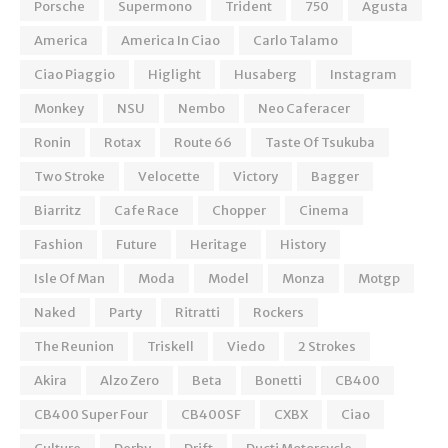
Porsche
Supermono
Trident
750
Agusta
America
America In Ciao
Carlo Talamo
Ciao Piaggio
Higlight
Husaberg
Instagram
Monkey
NSU
Nembo
Neo Caferacer
Ronin
Rotax
Route 66
Taste Of Tsukuba
Two Stroke
Velocette
Victory
Bagger
Biarritz
Cafe Race
Chopper
Cinema
Fashion
Future
Heritage
History
Isle Of Man
Moda
Model
Monza
Motgp
Naked
Party
Ritratti
Rockers
The Reunion
Triskell
Viedo
2 Strokes
Akira
Alzo Zero
Beta
Bonetti
CB400
CB400 Super Four
CB400SF
CXBX
Ciao