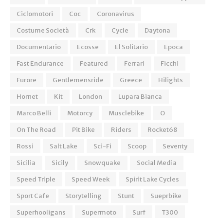
Ciclomotori
Coc
Coronavirus
Costume Società
Crk
Cycle
Daytona
Documentario
Ecosse
El Solitario
Epoca
Fast Endurance
Featured
Ferrari
Ficchi
Furore
Gentlemensride
Greece
Hilights
Hornet
Kit
London
Lupara Bianca
Marco Belli
Motorcy
Musclebike
O
On The Road
Pit Bike
Riders
Rocket68
Rossi
Salt Lake
Sci-Fi
Scoop
Seventy
Sicilia
Sicily
Snowquake
Social Media
Speed Triple
Speed Week
Spirit Lake Cycles
Sport Cafe
Storytelling
Stunt
Sueprbike
Superhooligans
Supermoto
Surf
T300