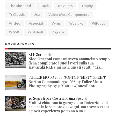
The Bke Shed
Track
Travelers
Trophy
Tt Classic
Usa
Valter Moto Components
Vifdeo
Vspecial
Vyrus
Weslake
Wildays
Xs650
Yard Built
Zagato
POPULAR POSTS
KLE Scrambler
Nico Dragoni come mi aveva annunciato tempo
fà ha completato i suoi lavori sulla sua
Kawasaki KLE e mi invia questi scatti "Cia...
FULLER MOTO 1968 NORTON 'MISTY GREEN'
Norton Commando 750 '68 by Fuller Moto
Photography by @MatthewJonesPhoto
10 Segreti per Costruire una Special
Molti si chiudono in garage con l'intenzione di
creare la loro moto dei sogni, ma spesso errori
e poca esperienza portano a un ri...