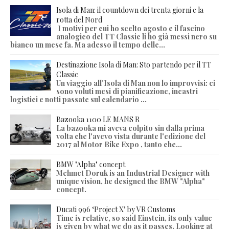
Isola di Man: il countdown dei trenta giorni e la
rotta del Nord
I motivi per cui ho scelto agosto e il fascino
analogico del TT Classic li ho già messi nero su
bianco un mese fa. Ma adesso il tempo delle...
Destinazione Isola di Man: Sto partendo per il TT
Classic
Un viaggio all'Isola di Man non lo improvvisi: ci
sono voluti mesi di pianificazione, incastri
logistici e notti passate sul calendario ...
Bazooka 1100 LE MANS R
La bazooka mi aveva colpito sin dalla prima
volta che l'avevo vista durante l'edizione del
2017 al Motor Bike Expo , tanto che...
BMW "Alpha" concept
Mehmet Doruk is an Industrial Designer with
unique vision, he designed the BMW "Alpha"
concept.
Ducati 996 ‘Project X’ by VR Customs
Time is relative, so said Einstein, its only value
is given by what we do as it passes. Looking at