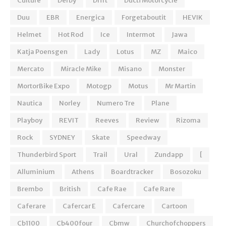
Culture
Derby
Drift
Ducti Motorcycle
Duu
EBR
Energica
Forgetaboutit
HEVIK
Helmet
Hot Rod
Ice
Intermot
Jawa
Katja Poensgen
Lady
Lotus
MZ
Maico
Mercato
Miracle Mike
Misano
Monster
MortorBike Expo
Motogp
Motus
Mr Martin
Nautica
Norley
Numero Tre
Plane
Playboy
REVIT
Reeves
Review
Rizoma
Rock
SYDNEY
Skate
Speedway
Thunderbird Sport
Trail
Ural
Zundapp
[
Alluminium
Athens
Boardtracker
Bosozoku
Brembo
British
Cafe Rae
Cafe Rare
Caferare
Cafercar E
Cafercare
Cartoon
Cb1100
Cb400four
Cbmw
Churchofchoppers