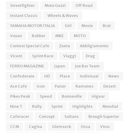
Streetfighter
Moto Guzzi
Off Road
Instant Classic
Wheels & Waves
YAMAHA MOTOR ITALIA
Girl
Movie
Brat
Voxan
Bobber
MBE
MOTO
Contest Special Cafe
Zaeta
Abbilgiamento
Vicent
Sprint Race
Viaggi
Drag
FERRO MAGAZINE
Japan
Joe Bar Team
Confederate
HD
Place
Indivisual
News
Ace Cafe
Icon
Paton
Ramones
Desert
Pikes Peak
Speed
Bonneville
Higear
Nine T
Rally
Sprint
Highlights
Mondial
Caferacer
Concept
Sultans
Brough Superior
CCM
Cagiva
Glemseck
Ossa
Virus