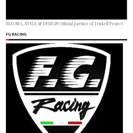
RIZOMA, STYLE & DESIGN Official partner of Triskell Project
FG RACING