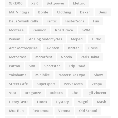
XJR1300
XSR
Bottpower
Elettric
Miti Vintage
Borile
Clothing
Dakar
Deus
Deus Swank Rally
Fantic
Faster Sons
Fun
Montesa
Reunion
Road Race
SWM
Wakan
Analog Motorcycles
Moped
Turbo
Arch Motorcycles
Avinton
Britten
Cross
Motocross
Motorfest
Norvin
Paris Dakar
Patton
SBK
Sportster
Trip. Road
Yokohama
Minibike
Motor Bike Expo
Show
Street Cafe
Supersport
Verve Moto
Vespa
900
Breganze
Bultaco
Cbx
Egli Vincent
Henry Favre
Horex
Hystory
Magni
Mash
Mud Run
Retromod
Verona
Old School