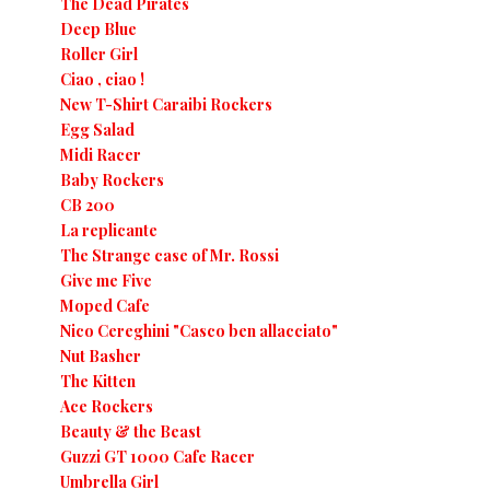
The Dead Pirates
Deep Blue
Roller Girl
Ciao , ciao !
New T-Shirt Caraibi Rockers
Egg Salad
Midi Racer
Baby Rockers
CB 200
La replicante
The Strange case of Mr. Rossi
Give me Five
Moped Cafe
Nico Cereghini "Casco ben allacciato"
Nut Basher
The Kitten
Ace Rockers
Beauty & the Beast
Guzzi GT 1000 Cafe Racer
Umbrella Girl