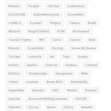
Reader
People
CB Four
Endurance
LOCATION
Style Motorcycle
Scrambler
COMICS
Scooter
Project
Tattoo
Buell
Motard
Royal Enfield
KTM
Restomod
Tourist Trophy
MV
Corra
Classic
BSA
Riviste
Scarmbler
Racing
Steve McQueen
Tracker
Laverda
Art
Toys
Books
Indian
Aprilia
Sidecar
Enduro
Contest
Electric
Strettracker
Husqvarna
Bike
Triton
Custom
Bmw. R9T
Rockabilly
Superbike
Bimota
CRS
Morini
Raduni
Special
AccessoriAbbilgiamento
RACER
Vincent
Eicma
Aerei
Gilera
Benelli