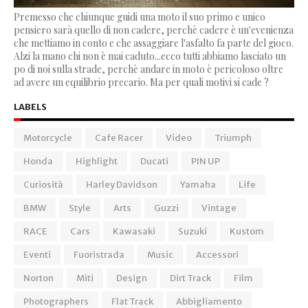
Premesso che chiunque guidi una moto il suo primo e unico
pensiero sarà quello di non cadere, perchè cadere è un'evenienza
che mettiamo in conto e che assaggiare l'asfalto fa parte del gioco.
Alzi la mano chi non è mai caduto...ecco tutti abbiamo lasciato un
po di noi sulla strade, perchè andare in moto è pericoloso oltre
ad avere un equilibrio precario. Ma per quali motivi si cade ?
LABELS
Motorcycle
Cafe Racer
Video
Triumph
Honda
Highlight
Ducati
PIN UP
Curiosità
Harley Davidson
Yamaha
Life
BMW
Style
Arts
Guzzi
Vintage
RACE
Cars
Kawasaki
Suzuki
Kustom
Eventi
Fuoristrada
Music
Accessori
Norton
Miti
Design
Dirt Track
Film
Photographers
Flat Track
Abbigliamento