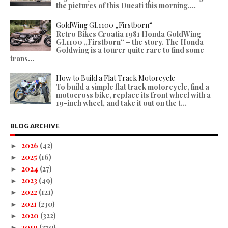
the pictures of this Ducati this morning,...
GoldWing GL1100 „Firstborn“
Retro Bikes Croatia 1981 Honda GoldWing
GL1100 „Firstborn“ – the story. The Honda
Goldwing is a tourer quite rare to find some
trans...
How to Build a Flat Track Motorcycle
To build a simple flat track motorcycle, find a
motocross bike, replace its front wheel with a
19-inch wheel, and take it out on the t...
BLOG ARCHIVE
2026
(42)
►
2025
(16)
►
2024
(27)
►
2023
(49)
►
2022
(121)
►
2021
(230)
►
2020
(322)
►
2019
(370)
►