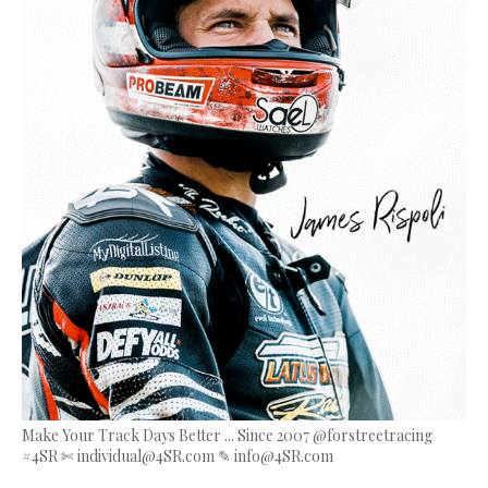
Make Your Track Days Better ... Since 2007 @forstreetracing
#4SR ✄ individual@4SR.com ✎ info@4SR.com