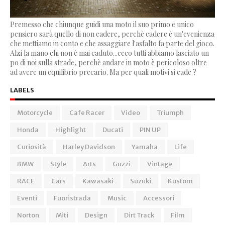
Premesso che chiunque guidi una moto il suo primo e unico
pensiero sarà quello di non cadere, perchè cadere è un'evenienza
che mettiamo in conto e che assaggiare l'asfalto fa parte del gioco.
Alzi la mano chi non è mai caduto...ecco tutti abbiamo lasciato un
po di noi sulla strade, perchè andare in moto è pericoloso oltre
ad avere un equilibrio precario. Ma per quali motivi si cade ?
LABELS
Motorcycle
Cafe Racer
Video
Triumph
Honda
Highlight
Ducati
PIN UP
Curiosità
Harley Davidson
Yamaha
Life
BMW
Style
Arts
Guzzi
Vintage
RACE
Cars
Kawasaki
Suzuki
Kustom
Eventi
Fuoristrada
Music
Accessori
Norton
Miti
Design
Dirt Track
Film