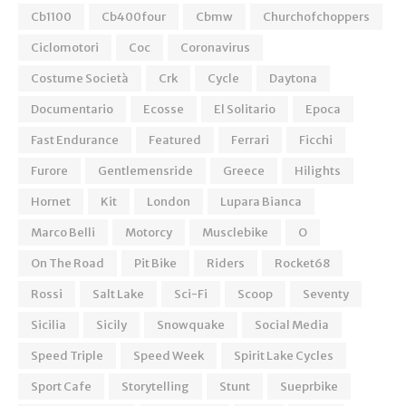
Cb1100
Cb400four
Cbmw
Churchofchoppers
Ciclomotori
Coc
Coronavirus
Costume Società
Crk
Cycle
Daytona
Documentario
Ecosse
El Solitario
Epoca
Fast Endurance
Featured
Ferrari
Ficchi
Furore
Gentlemensride
Greece
Hilights
Hornet
Kit
London
Lupara Bianca
Marco Belli
Motorcy
Musclebike
O
On The Road
Pit Bike
Riders
Rocket68
Rossi
Salt Lake
Sci-Fi
Scoop
Seventy
Sicilia
Sicily
Snowquake
Social Media
Speed Triple
Speed Week
Spirit Lake Cycles
Sport Cafe
Storytelling
Stunt
Sueprbike