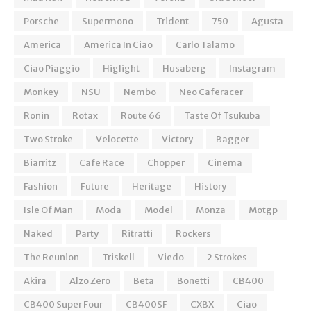
Porsche
Supermono
Trident
750
Agusta
America
America In Ciao
Carlo Talamo
Ciao Piaggio
Higlight
Husaberg
Instagram
Monkey
NSU
Nembo
Neo Caferacer
Ronin
Rotax
Route 66
Taste Of Tsukuba
Two Stroke
Velocette
Victory
Bagger
Biarritz
Cafe Race
Chopper
Cinema
Fashion
Future
Heritage
History
Isle Of Man
Moda
Model
Monza
Motgp
Naked
Party
Ritratti
Rockers
The Reunion
Triskell
Viedo
2 Strokes
Akira
Alzo Zero
Beta
Bonetti
CB400
CB400 Super Four
CB400SF
CXBX
Ciao