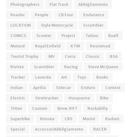
Photographers
Flat Track
Abbigliamento
Reader
People
CB Four
Endurance
LOCATION
Style Motorcycle
Scrambler
COMICS
Scooter
Project
Tattoo
Buell
Motard
Royal Enfield
KTM
Restomod
Tourist Trophy
MV
Corra
Classic
BSA
Riviste
Scarmbler
Racing
Steve McQueen
Tracker
Laverda
Art
Toys
Books
Indian
Aprilia
Sidecar
Enduro
Contest
Electric
Strettracker
Husqvarna
Bike
Triton
Custom
Bmw. R9T
Rockabilly
Superbike
Bimota
CRS
Morini
Raduni
Special
AccessoriAbbilgiamento
RACER