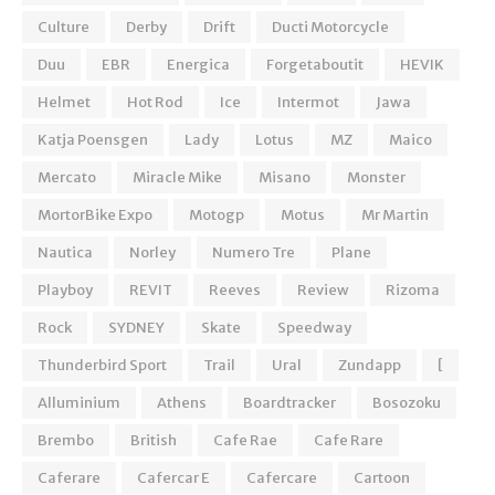
Culture
Derby
Drift
Ducti Motorcycle
Duu
EBR
Energica
Forgetaboutit
HEVIK
Helmet
Hot Rod
Ice
Intermot
Jawa
Katja Poensgen
Lady
Lotus
MZ
Maico
Mercato
Miracle Mike
Misano
Monster
MortorBike Expo
Motogp
Motus
Mr Martin
Nautica
Norley
Numero Tre
Plane
Playboy
REVIT
Reeves
Review
Rizoma
Rock
SYDNEY
Skate
Speedway
Thunderbird Sport
Trail
Ural
Zundapp
[
Alluminium
Athens
Boardtracker
Bosozoku
Brembo
British
Cafe Rae
Cafe Rare
Caferare
Cafercar E
Cafercare
Cartoon