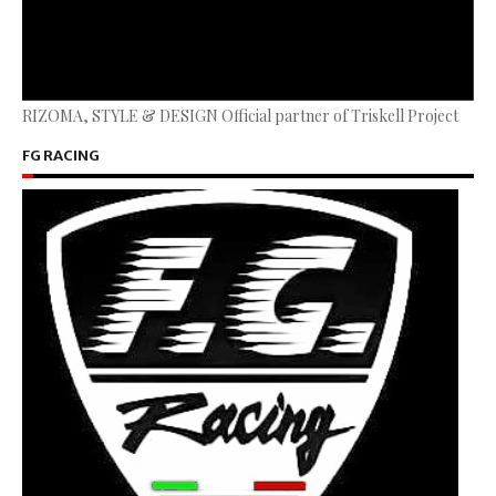
RIZOMA, STYLE & DESIGN Official partner of Triskell Project
FG RACING