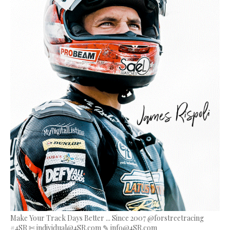
Make Your Track Days Better ... Since 2007 @forstreetracing
#4SR ✄ individual@4SR.com ✎ info@4SR.com