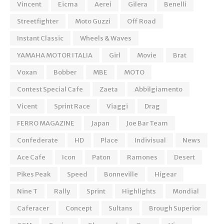
Vincent
Eicma
Aerei
Gilera
Benelli
Streetfighter
Moto Guzzi
Off Road
Instant Classic
Wheels & Waves
YAMAHA MOTOR ITALIA
Girl
Movie
Brat
Voxan
Bobber
MBE
MOTO
Contest Special Cafe
Zaeta
Abbilgiamento
Vicent
Sprint Race
Viaggi
Drag
FERRO MAGAZINE
Japan
Joe Bar Team
Confederate
HD
Place
Indivisual
News
Ace Cafe
Icon
Paton
Ramones
Desert
Pikes Peak
Speed
Bonneville
Higear
Nine T
Rally
Sprint
Highlights
Mondial
Caferacer
Concept
Sultans
Brough Superior