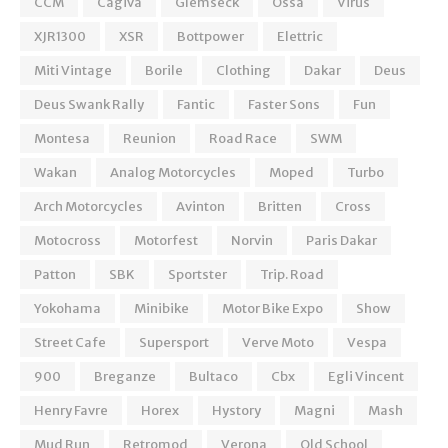
CCM
Cagiva
Glemseck
Ossa
Virus
XJR1300
XSR
Bottpower
Elettric
Miti Vintage
Borile
Clothing
Dakar
Deus
Deus Swank Rally
Fantic
Faster Sons
Fun
Montesa
Reunion
Road Race
SWM
Wakan
Analog Motorcycles
Moped
Turbo
Arch Motorcycles
Avinton
Britten
Cross
Motocross
Motorfest
Norvin
Paris Dakar
Patton
SBK
Sportster
Trip. Road
Yokohama
Minibike
Motor Bike Expo
Show
Street Cafe
Supersport
Verve Moto
Vespa
900
Breganze
Bultaco
Cbx
Egli Vincent
Henry Favre
Horex
Hystory
Magni
Mash
Mud Run
Retromod
Verona
Old School