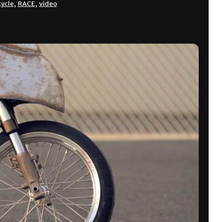
ycle
,
RACE
,
video