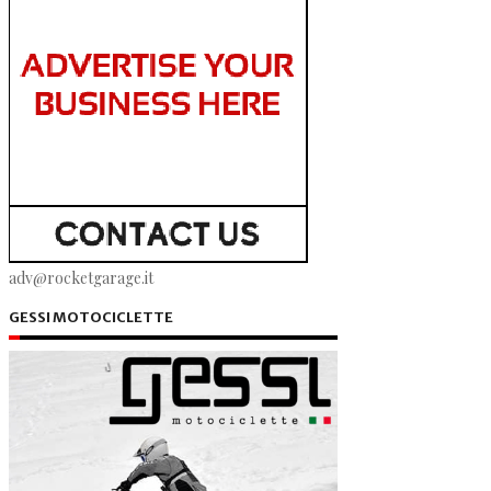
adv@rocketgarage.it
GESSI MOTOCICLETTE