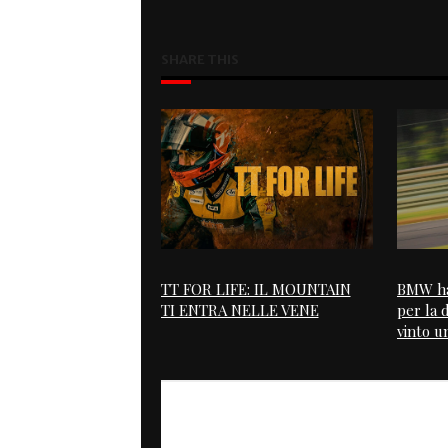
SHARE THIS
TT FOR LIFE: IL MOUNTAIN
BMW ha
TI ENTRA NELLE VENE
per la 
vinto u
PREVIOUS
Midi Racer