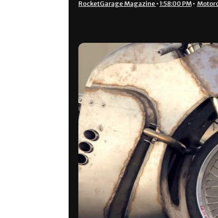
RocketGarage Magazine
•
1:58:00 PM
•
Motorc