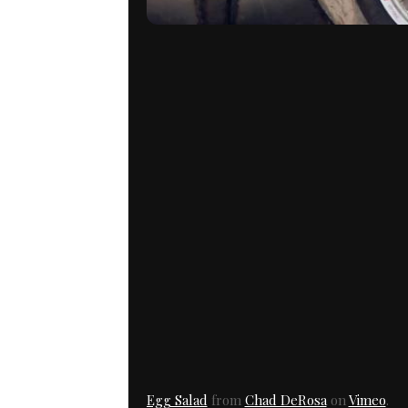
Egg Salad
from
Chad DeRosa
on
Vimeo
.