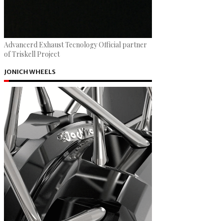
Advancerd Exhaust Tecnology Official partner
of Triskell Project
JONICH WHEELS