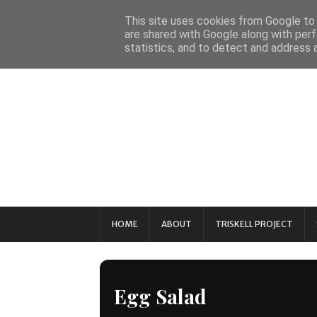
This site uses cookies from Google to d
are shared with Google along with perf
statistics, and to detect and address 
HOME
ABOUT
TRISKELL PROJECT
Egg Salad