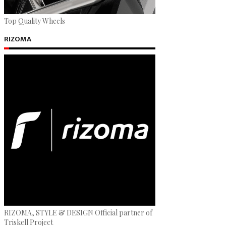
Top Quality Wheels
RIZOMA
RIZOMA, STYLE & DESIGN Official partner of
Triskell Project