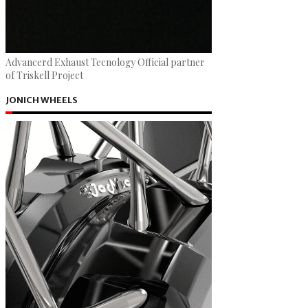
Advancerd Exhaust Tecnology Official partner
of Triskell Project
JONICH WHEELS