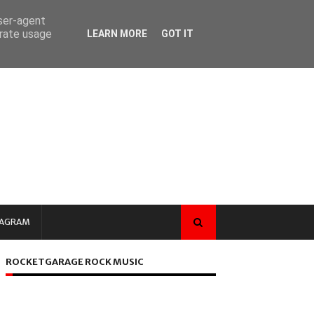
user-agent
erate usage
LEARN MORE
GOT IT
TAGRAM
ROCKETGARAGE ROCK MUSIC