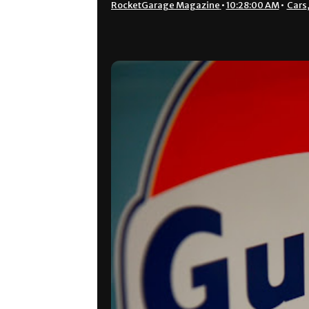
RocketGarage Magazine
•
10:28:00 AM
•
Cars