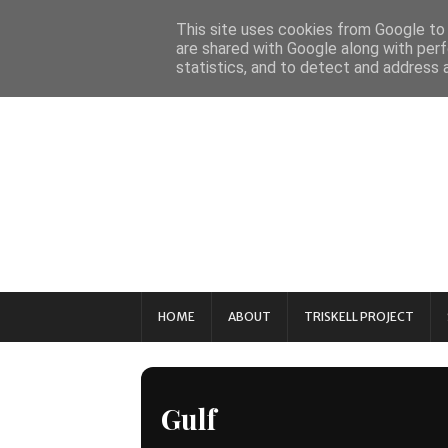
This site uses cookies from Google to d
are shared with Google along with perf
statistics, and to detect and address 
HOME
ABOUT
TRISKELL PROJECT
Gulf