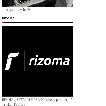
Top Quality Wheels
RIZOMA
RIZOMA, STYLE & DESIGN Official partner of
Triskell Project