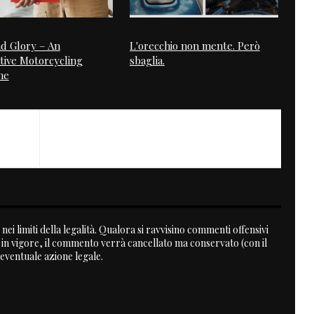
d Glory – An
L'orecchio non mente. Però
tive Motorcycling
sbaglia.
ne
nei limiti della legalità. Qualora si ravvisino commenti offensivi
a in vigore, il commento verrà cancellato ma conservato (con il
 eventuale azione legale.