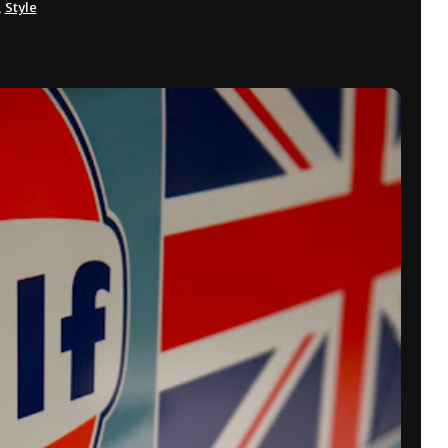
,
Style