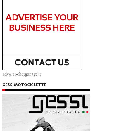
adv@rocketgarage.it
GESSI MOTOCICLETTE