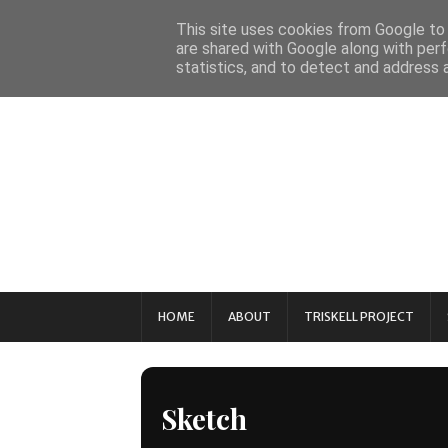
This site uses cookies from Google to d
are shared with Google along with perf
statistics, and to detect and address 
HOME
ABOUT
TRISKELL PROJECT
Sketch