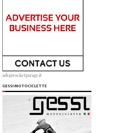
adv@rocketgarage.it
GESSI MOTOCICLETTE