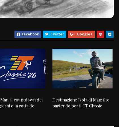
Facebook
Twitter
Google+
i Man: il countdown dei
Destinazione Isola di Man: Sto
iorni e la rotta del
partendo per il TT Classic