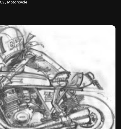
CS
,
Motorcycle