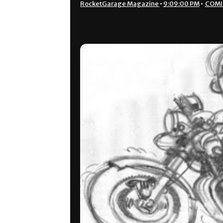
RocketGarage Magazine
•
9:09:00 PM
•
COMI