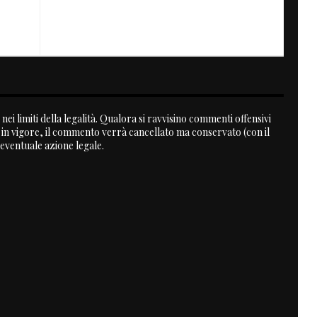
NEXT
CF Spain Magazine #3
nei limiti della legalità. Qualora si ravvisino commenti offensivi
a in vigore, il commento verrà cancellato ma conservato (con il
 eventuale azione legale.