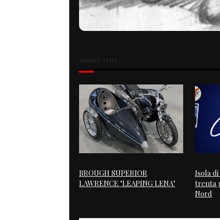
SHARE THIS
BROUGH SUPERIOR
Isola d
LAWRENCE "LEAPING LENA"
trenta g
Nord