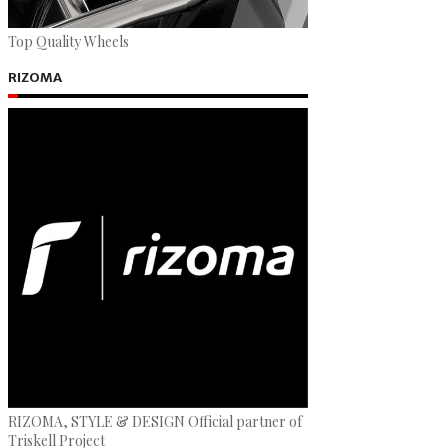
Top Quality Wheels
RIZOMA
RIZOMA, STYLE & DESIGN Official partner of
Triskell Project