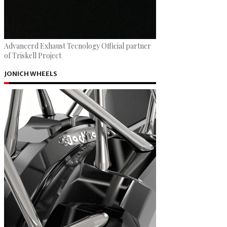
Advancerd Exhaust Tecnology Official partner
of Triskell Project
JONICH WHEELS