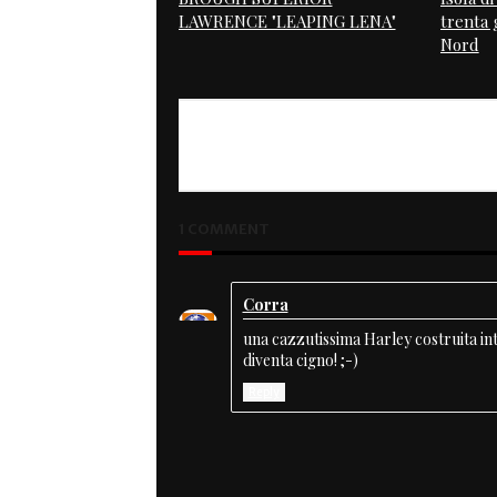
LAWRENCE "LEAPING LENA"
trenta g
Nord
PREVIOUS
XR 1000
1 COMMENT
Corra
una cazzutissima Harley costruita int
diventa cigno! ;-)
Reply