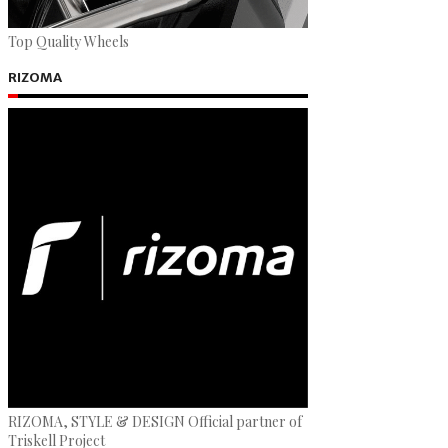
Top Quality Wheels
RIZOMA
RIZOMA, STYLE & DESIGN Official partner of
Triskell Project