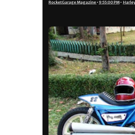
RocketGarage Magazine
•
9:55:00 PM
•
Harle