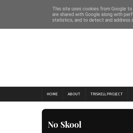
This site uses cookies from Google to d
are shared with Google along with perf
statistics, and to detect and address 
HOME
ABOUT
TRISKELL PROJECT
No Skool