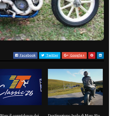
Facebook
Twitter
Google+
i Man: il countdown dei
Destinazione Isola di Man: Sto