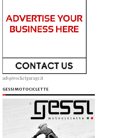
adv@rocketgarage.it
GESSI MOTOCICLETTE