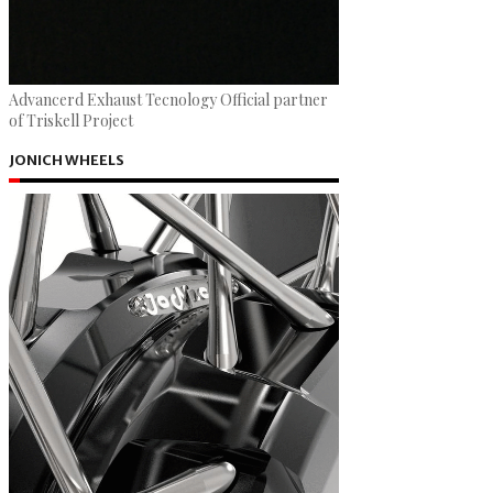
Advancerd Exhaust Tecnology Official partner
of Triskell Project
JONICH WHEELS