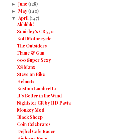
June
(128)
►
May
(140)
►
April
(147)
▼
Ahhhhh !
Squirley's CB 550
Kott Motorcycle
The Outsiders
Flame & Gun
900 Super Sexy
XS Manx
Steve on Bike
Helmets
Kustom Lambretta
It's Better in the Wind
Nightster CR by HD Pavia
Monkey Mod
Black Sheep
Coin Celebrates
Dejbel Cafe Racer
Highway Race