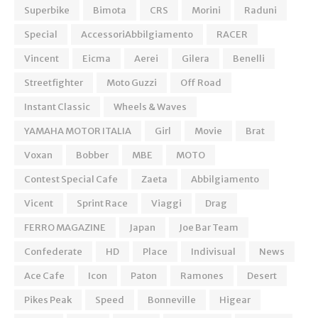
Superbike
Bimota
CRS
Morini
Raduni
Special
AccessoriAbbilgiamento
RACER
Vincent
Eicma
Aerei
Gilera
Benelli
Streetfighter
Moto Guzzi
Off Road
Instant Classic
Wheels & Waves
YAMAHA MOTOR ITALIA
Girl
Movie
Brat
Voxan
Bobber
MBE
MOTO
Contest Special Cafe
Zaeta
Abbilgiamento
Vicent
Sprint Race
Viaggi
Drag
FERRO MAGAZINE
Japan
Joe Bar Team
Confederate
HD
Place
Indivisual
News
Ace Cafe
Icon
Paton
Ramones
Desert
Pikes Peak
Speed
Bonneville
Higear