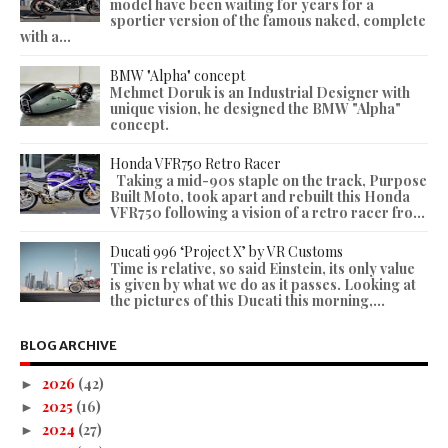
model have been waiting for years for a
sportier version of the famous naked, complete
with a...
BMW "Alpha" concept
Mehmet Doruk is an Industrial Designer with
unique vision, he designed the BMW "Alpha"
concept.
Honda VFR750 Retro Racer
Taking a mid-90s staple on the track, Purpose
Built Moto, took apart and rebuilt this Honda
VFR750 following a vision of a retro racer fro...
Ducati 996 ‘Project X’ by VR Customs
Time is relative, so said Einstein, its only value
is given by what we do as it passes. Looking at
the pictures of this Ducati this morning,...
BLOG ARCHIVE
2026
(42)
►
2025
(16)
►
2024
(27)
►