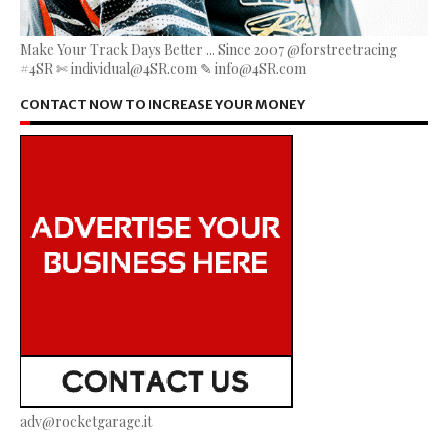
Make Your Track Days Better ... Since 2007 @forstreetracing
#4SR ✄ individual@4SR.com ✎ info@4SR.com
CONTACT NOW TO INCREASE YOUR MONEY
adv@rocketgarage.it