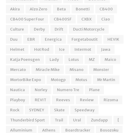
Akira
Alzo Zero
Beta
Bonetti
CB400
CB400 Super Four
CB400SF
CXBX
Ciao
Culture
Derby
Drift
Ducti Motorcycle
Duu
EBR
Energica
Forgetaboutit
HEVIK
Helmet
Hot Rod
Ice
Intermot
Jawa
Katja Poensgen
Lady
Lotus
MZ
Maico
Mercato
Miracle Mike
Misano
Monster
MortorBike Expo
Motogp
Motus
Mr Martin
Nautica
Norley
Numero Tre
Plane
Playboy
REVIT
Reeves
Review
Rizoma
Rock
SYDNEY
Skate
Speedway
Thunderbird Sport
Trail
Ural
Zundapp
[
Alluminium
Athens
Boardtracker
Bosozoku