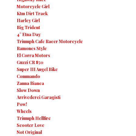
Motorcycle Girl
Ktm Dirt Track
Harley Girl
Big Trident
4° Etna Day
Triumph Cafe Racer Motorcycle
Ramones Style
El Corra Motors
Guzzi CR 850
Super III Angel Bike
Commando
Zanna Bianca
Slow Down
Arrivederci Garagisti
Pow!
Wheels
Triumph Hellfire
Scooter Love
Not Original