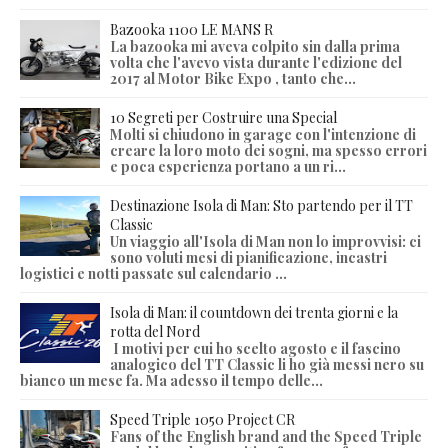
Bazooka 1100 LE MANS R
La bazooka mi aveva colpito sin dalla prima
volta che l'avevo vista durante l'edizione del
2017 al Motor Bike Expo , tanto che...
10 Segreti per Costruire una Special
Molti si chiudono in garage con l'intenzione di
creare la loro moto dei sogni, ma spesso errori
e poca esperienza portano a un ri...
Destinazione Isola di Man: Sto partendo per il TT
Classic
Un viaggio all'Isola di Man non lo improvvisi: ci
sono voluti mesi di pianificazione, incastri
logistici e notti passate sul calendario ...
Isola di Man: il countdown dei trenta giorni e la
rotta del Nord
I motivi per cui ho scelto agosto e il fascino
analogico del TT Classic li ho già messi nero su
bianco un mese fa. Ma adesso il tempo delle...
Speed Triple 1050 Project CR
Fans of the English brand and the Speed Triple