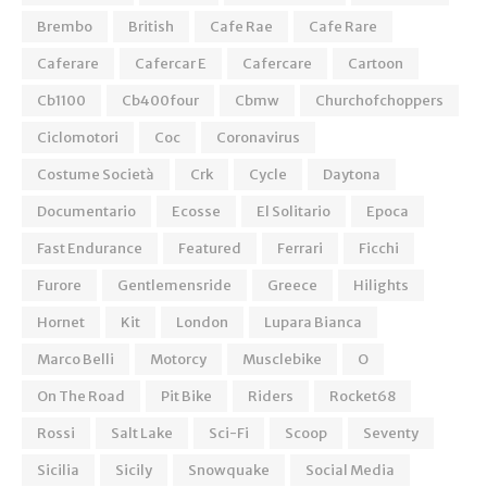
Brembo
British
Cafe Rae
Cafe Rare
Caferare
Cafercar E
Cafercare
Cartoon
Cb1100
Cb400four
Cbmw
Churchofchoppers
Ciclomotori
Coc
Coronavirus
Costume Società
Crk
Cycle
Daytona
Documentario
Ecosse
El Solitario
Epoca
Fast Endurance
Featured
Ferrari
Ficchi
Furore
Gentlemensride
Greece
Hilights
Hornet
Kit
London
Lupara Bianca
Marco Belli
Motorcy
Musclebike
O
On The Road
Pit Bike
Riders
Rocket68
Rossi
Salt Lake
Sci-Fi
Scoop
Seventy
Sicilia
Sicily
Snowquake
Social Media