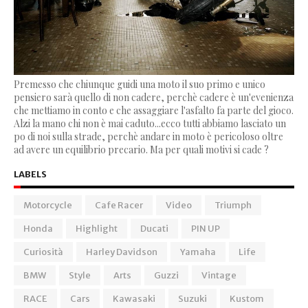
Premesso che chiunque guidi una moto il suo primo e unico
pensiero sarà quello di non cadere, perchè cadere è un'evenienza
che mettiamo in conto e che assaggiare l'asfalto fa parte del gioco.
Alzi la mano chi non è mai caduto...ecco tutti abbiamo lasciato un
po di noi sulla strade, perchè andare in moto è pericoloso oltre
ad avere un equilibrio precario. Ma per quali motivi si cade ?
LABELS
Motorcycle
Cafe Racer
Video
Triumph
Honda
Highlight
Ducati
PIN UP
Curiosità
Harley Davidson
Yamaha
Life
BMW
Style
Arts
Guzzi
Vintage
RACE
Cars
Kawasaki
Suzuki
Kustom