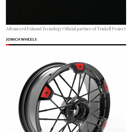
Advancerd Exhaust Tecnology Official partner of Triskell Project
JONICH WHEELS