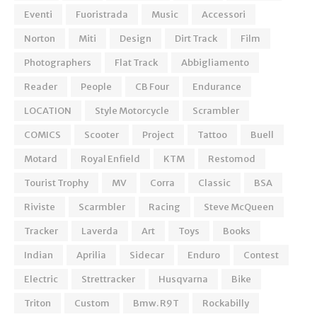
Eventi
Fuoristrada
Music
Accessori
Norton
Miti
Design
Dirt Track
Film
Photographers
Flat Track
Abbigliamento
Reader
People
CB Four
Endurance
LOCATION
Style Motorcycle
Scrambler
COMICS
Scooter
Project
Tattoo
Buell
Motard
Royal Enfield
KTM
Restomod
Tourist Trophy
MV
Corra
Classic
BSA
Riviste
Scarmbler
Racing
Steve McQueen
Tracker
Laverda
Art
Toys
Books
Indian
Aprilia
Sidecar
Enduro
Contest
Electric
Strettracker
Husqvarna
Bike
Triton
Custom
Bmw. R9T
Rockabilly