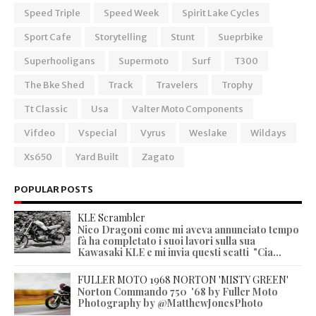
Speed Triple
Speed Week
Spirit Lake Cycles
Sport Cafe
Storytelling
Stunt
Sueprbike
Superhooligans
Supermoto
Surf
T300
The Bke Shed
Track
Travelers
Trophy
Tt Classic
Usa
Valter Moto Components
Vifdeo
Vspecial
Vyrus
Weslake
Wildays
Xs650
Yard Built
Zagato
POPULAR POSTS
KLE Scrambler
Nico Dragoni come mi aveva annunciato tempo
fà ha completato i suoi lavori sulla sua
Kawasaki KLE e mi invia questi scatti "Cia...
FULLER MOTO 1968 NORTON 'MISTY GREEN'
Norton Commando 750 '68 by Fuller Moto
Photography by @MatthewJonesPhoto