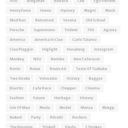
900
Breganze
Bultaco
Cbx
Egli Vincent
Henry Favre
Horex
Hystory
Magni
Mash
Mud Run
Retromod
Verona
Old School
Porsche
Supermono
Trident
750
Agusta
America
America In Ciao
Carlo Talamo
Ciao Piaggio
Higlight
Husaberg
Instagram
Monkey
NSU
Nembo
Neo Caferacer
Ronin
Rotax
Route 66
Taste Of Tsukuba
Two Stroke
Velocette
Victory
Bagger
Biarritz
Cafe Race
Chopper
Cinema
Fashion
Future
Heritage
History
Isle Of Man
Moda
Model
Monza
Motgp
Naked
Party
Ritratti
Rockers
The Reunion
Triskell
Viedo
2 Strokes