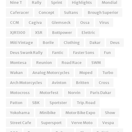
Nine T
Rally
Sprint
Highlights
Mondial
Caferacer
Concept
Sultans
Brough Superior
CCM
Cagiva
Glemseck
Ossa
Virus
XJR1300
XSR
Bottpower
Elettric
Miti Vintage
Borile
Clothing
Dakar
Deus
Deus Swank Rally
Fantic
Faster Sons
Fun
Montesa
Reunion
Road Race
SWM
Wakan
Analog Motorcycles
Moped
Turbo
Arch Motorcycles
Avinton
Britten
Cross
Motocross
Motorfest
Norvin
Paris Dakar
Patton
SBK
Sportster
Trip. Road
Yokohama
Minibike
Motor Bike Expo
Show
Street Cafe
Supersport
Verve Moto
Vespa