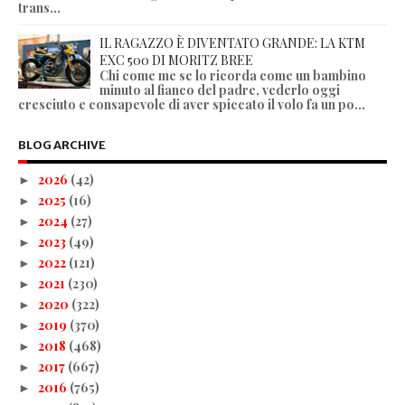
trans...
IL RAGAZZO È DIVENTATO GRANDE: LA KTM
EXC 500 DI MORITZ BREE
Chi come me se lo ricorda come un bambino
minuto al fianco del padre, vederlo oggi
cresciuto e consapevole di aver spiccato il volo fa un po...
BLOG ARCHIVE
2026
(42)
►
2025
(16)
►
2024
(27)
►
2023
(49)
►
2022
(121)
►
2021
(230)
►
2020
(322)
►
2019
(370)
►
2018
(468)
►
2017
(667)
►
2016
(765)
►