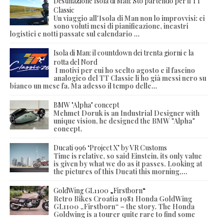
Destinazione Isola di Man: Sto partendo per il TT
Classic
Un viaggio all'Isola di Man non lo improvvisi: ci
sono voluti mesi di pianificazione, incastri
logistici e notti passate sul calendario ...
Isola di Man: il countdown dei trenta giorni e la
rotta del Nord
I motivi per cui ho scelto agosto e il fascino
analogico del TT Classic li ho già messi nero su
bianco un mese fa. Ma adesso il tempo delle...
BMW "Alpha" concept
Mehmet Doruk is an Industrial Designer with
unique vision, he designed the BMW "Alpha"
concept.
Ducati 996 ‘Project X’ by VR Customs
Time is relative, so said Einstein, its only value
is given by what we do as it passes. Looking at
the pictures of this Ducati this morning,...
GoldWing GL1100 „Firstborn“
Retro Bikes Croatia 1981 Honda GoldWing
GL1100 „Firstborn“ – the story. The Honda
Goldwing is a tourer quite rare to find some