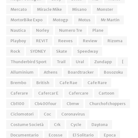
Mercato
Miracle Mike
Misano
Monster
MortorBike Expo
Motogp
Motus
Mr Martin
Nautica
Norley
Numero Tre
Plane
Playboy
REVIT
Reeves
Review
Rizoma
Rock
SYDNEY
Skate
Speedway
Thunderbird Sport
Trail
Ural
Zundapp
[
Alluminium
Athens
Boardtracker
Bosozoku
Brembo
British
Cafe Rae
Cafe Rare
Caferare
Cafercar E
Cafercare
Cartoon
Cb1100
Cb400four
Cbmw
Churchofchoppers
Ciclomotori
Coc
Coronavirus
Costume Società
Crk
Cycle
Daytona
Documentario
Ecosse
El Solitario
Epoca