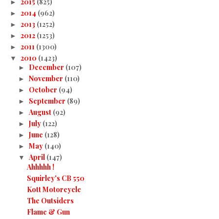
2015
(825)
►
2014
(962)
►
2013
(1252)
►
2012
(1253)
►
2011
(1300)
►
2010
(1423)
▼
December
(107)
►
November
(110)
►
October
(94)
►
September
(89)
►
August
(92)
►
July
(122)
►
June
(128)
►
May
(140)
►
April
(147)
▼
Ahhhhh !
Squirley's CB 550
Kott Motorcycle
The Outsiders
Flame & Gun