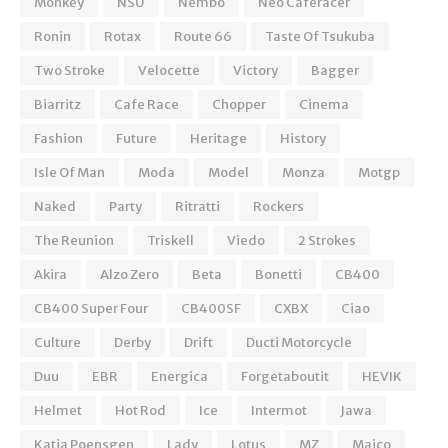
Monkey
NSU
Nembo
Neo Caferacer
Ronin
Rotax
Route 66
Taste Of Tsukuba
Two Stroke
Velocette
Victory
Bagger
Biarritz
Cafe Race
Chopper
Cinema
Fashion
Future
Heritage
History
Isle Of Man
Moda
Model
Monza
Motgp
Naked
Party
Ritratti
Rockers
The Reunion
Triskell
Viedo
2 Strokes
Akira
Alzo Zero
Beta
Bonetti
CB400
CB400 Super Four
CB400SF
CXBX
Ciao
Culture
Derby
Drift
Ducti Motorcycle
Duu
EBR
Energica
Forgetaboutit
HEVIK
Helmet
Hot Rod
Ice
Intermot
Jawa
Katja Poensgen
Lady
Lotus
MZ
Maico