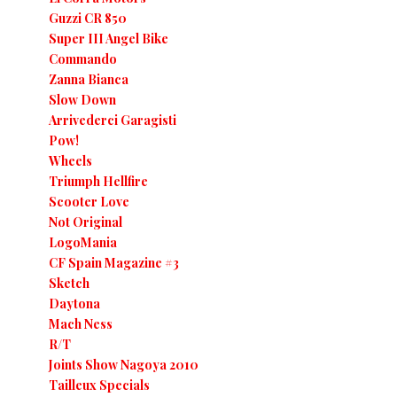
Guzzi CR 850
Super III Angel Bike
Commando
Zanna Bianca
Slow Down
Arrivederci Garagisti
Pow!
Wheels
Triumph Hellfire
Scooter Love
Not Original
LogoMania
CF Spain Magazine #3
Sketch
Daytona
Mach Ness
R/T
Joints Show Nagoya 2010
Tailleux Specials