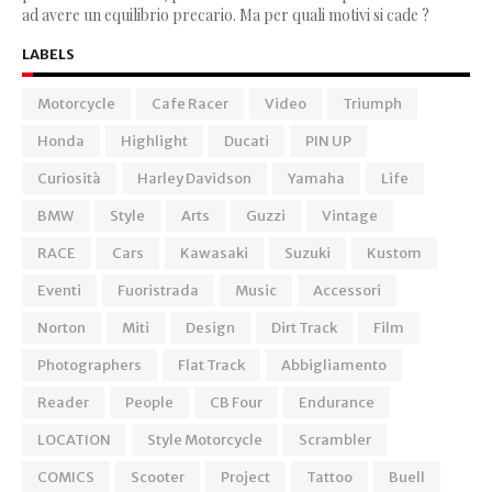
ad avere un equilibrio precario. Ma per quali motivi si cade ?
LABELS
Motorcycle
Cafe Racer
Video
Triumph
Honda
Highlight
Ducati
PIN UP
Curiosità
Harley Davidson
Yamaha
Life
BMW
Style
Arts
Guzzi
Vintage
RACE
Cars
Kawasaki
Suzuki
Kustom
Eventi
Fuoristrada
Music
Accessori
Norton
Miti
Design
Dirt Track
Film
Photographers
Flat Track
Abbigliamento
Reader
People
CB Four
Endurance
LOCATION
Style Motorcycle
Scrambler
COMICS
Scooter
Project
Tattoo
Buell