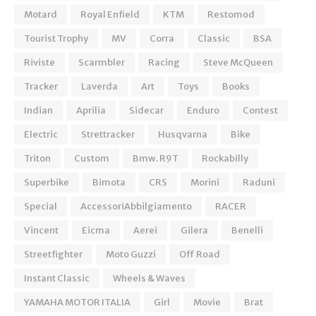
Motard
Royal Enfield
KTM
Restomod
Tourist Trophy
MV
Corra
Classic
BSA
Riviste
Scarmbler
Racing
Steve McQueen
Tracker
Laverda
Art
Toys
Books
Indian
Aprilia
Sidecar
Enduro
Contest
Electric
Strettracker
Husqvarna
Bike
Triton
Custom
Bmw. R9T
Rockabilly
Superbike
Bimota
CRS
Morini
Raduni
Special
AccessoriAbbilgiamento
RACER
Vincent
Eicma
Aerei
Gilera
Benelli
Streetfighter
Moto Guzzi
Off Road
Instant Classic
Wheels & Waves
YAMAHA MOTOR ITALIA
Girl
Movie
Brat