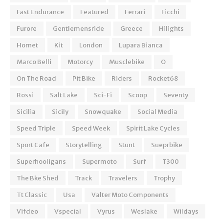
Fast Endurance
Featured
Ferrari
Ficchi
Furore
Gentlemensride
Greece
Hilights
Hornet
Kit
London
Lupara Bianca
Marco Belli
Motorcy
Musclebike
O
On The Road
Pit Bike
Riders
Rocket68
Rossi
Salt Lake
Sci-Fi
Scoop
Seventy
Sicilia
Sicily
Snowquake
Social Media
Speed Triple
Speed Week
Spirit Lake Cycles
Sport Cafe
Storytelling
Stunt
Sueprbike
Superhooligans
Supermoto
Surf
T300
The Bke Shed
Track
Travelers
Trophy
Tt Classic
Usa
Valter Moto Components
Vifdeo
Vspecial
Vyrus
Weslake
Wildays