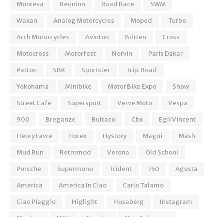
Montesa
Reunion
Road Race
SWM
Wakan
Analog Motorcycles
Moped
Turbo
Arch Motorcycles
Avinton
Britten
Cross
Motocross
Motorfest
Norvin
Paris Dakar
Patton
SBK
Sportster
Trip. Road
Yokohama
Minibike
Motor Bike Expo
Show
Street Cafe
Supersport
Verve Moto
Vespa
900
Breganze
Bultaco
Cbx
Egli Vincent
Henry Favre
Horex
Hystory
Magni
Mash
Mud Run
Retromod
Verona
Old School
Porsche
Supermono
Trident
750
Agusta
America
America In Ciao
Carlo Talamo
Ciao Piaggio
Higlight
Husaberg
Instagram