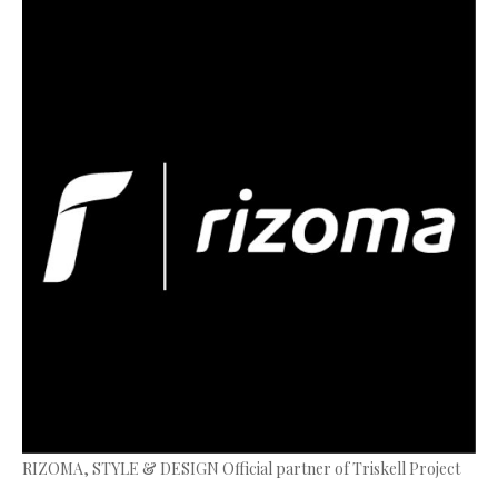
RIZOMA, STYLE & DESIGN Official partner of Triskell Project