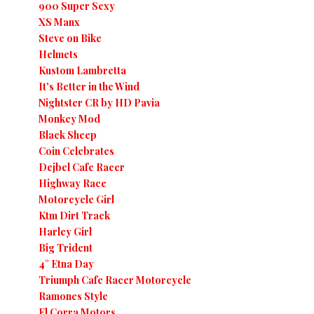
900 Super Sexy
XS Manx
Steve on Bike
Helmets
Kustom Lambretta
It's Better in the Wind
Nightster CR by HD Pavia
Monkey Mod
Black Sheep
Coin Celebrates
Dejbel Cafe Racer
Highway Race
Motorcycle Girl
Ktm Dirt Track
Harley Girl
Big Trident
4° Etna Day
Triumph Cafe Racer Motorcycle
Ramones Style
El Corra Motors