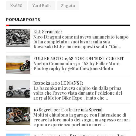
Xs650
Yard Built
Zagato
POPULAR POSTS
KLE Scrambler
Nico Dragoni come mi aveva annunciato tempo
fà ha completato i suoi lavori sulla sua
Kawasaki KLE e mi invia questi scatti "Cia...
FULLER MOTO 1968 NORTON 'MISTY GREEN'
Norton Commando 750 '68 by Fuller Moto
Photography by @MatthewJonesPhoto
Bazooka 1100 LE MANS R
La bazooka mi aveva colpito sin dalla prima
volta che l'avevo vista durante l'edizione del
2017 al Motor Bike Expo , tanto che...
10 Segreti per Costruire una Special
Molti si chiudono in garage con l'intenzione di
creare la loro moto dei sogni, ma spesso errori
e poca esperienza portano a un ri...