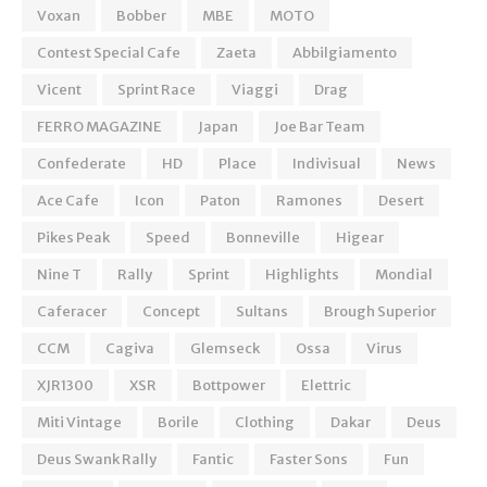
Voxan
Bobber
MBE
MOTO
Contest Special Cafe
Zaeta
Abbilgiamento
Vicent
Sprint Race
Viaggi
Drag
FERRO MAGAZINE
Japan
Joe Bar Team
Confederate
HD
Place
Indivisual
News
Ace Cafe
Icon
Paton
Ramones
Desert
Pikes Peak
Speed
Bonneville
Higear
Nine T
Rally
Sprint
Highlights
Mondial
Caferacer
Concept
Sultans
Brough Superior
CCM
Cagiva
Glemseck
Ossa
Virus
XJR1300
XSR
Bottpower
Elettric
Miti Vintage
Borile
Clothing
Dakar
Deus
Deus Swank Rally
Fantic
Faster Sons
Fun