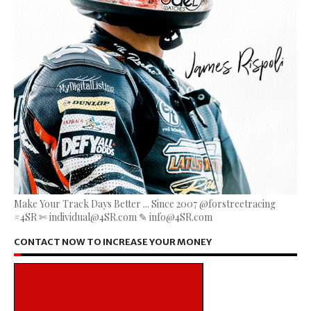
Make Your Track Days Better ... Since 2007 @forstreetracing
#4SR ✄ individual@4SR.com ✎ info@4SR.com
CONTACT NOW TO INCREASE YOUR MONEY