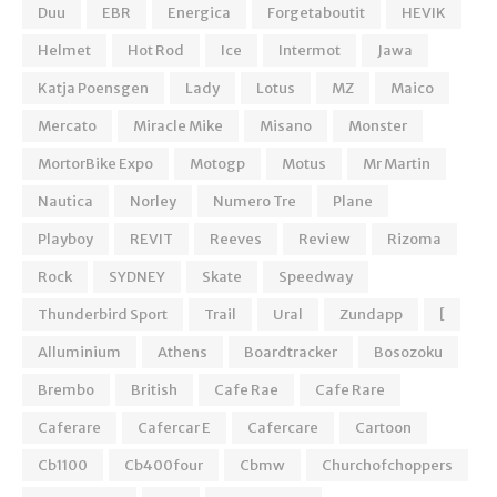
Duu
EBR
Energica
Forgetaboutit
HEVIK
Helmet
Hot Rod
Ice
Intermot
Jawa
Katja Poensgen
Lady
Lotus
MZ
Maico
Mercato
Miracle Mike
Misano
Monster
MortorBike Expo
Motogp
Motus
Mr Martin
Nautica
Norley
Numero Tre
Plane
Playboy
REVIT
Reeves
Review
Rizoma
Rock
SYDNEY
Skate
Speedway
Thunderbird Sport
Trail
Ural
Zundapp
[
Alluminium
Athens
Boardtracker
Bosozoku
Brembo
British
Cafe Rae
Cafe Rare
Caferare
Cafercar E
Cafercare
Cartoon
Cb1100
Cb400four
Cbmw
Churchofchoppers