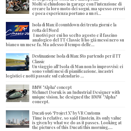
Molti si chiudono in garage con l'intenzione di
creare la loro moto dei sogni, ma spesso errori
e poca esperienza portano a un ri...
Isola di Man: il countdown dei trenta giorni e la
rotta del Nord
I motivi per cui ho scelto agosto e il fascino
analogico del TT Classic li ho già messi nero su
bianco un mese fa. Ma adesso il tempo delle...
Destinazione Isola di Man: Sto partendo per il TT
Classic
Un viaggio all'Isola di Man non lo improvvisi: ci
sono voluti mesi di pianificazione, incastri
logistici e notti passate sul calendario ...
BMW "Alpha" concept
Mehmet Doruk is an Industrial Designer with
unique vision, he designed the BMW "Alpha"
concept.
Ducati 996 ‘Project X’ by VR Customs
Time is relative, so said Einstein, its only value
is given by what we do as it passes. Looking at
the pictures of this Ducati this morning,...