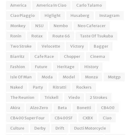
America
America In Ciao
Carlo Talamo
Ciao Piaggio
Higlight
Husaberg
Instagram
Monkey
NSU
Nembo
Neo Caferacer
Ronin
Rotax
Route 66
Taste Of Tsukuba
Two Stroke
Velocette
Victory
Bagger
Biarritz
Cafe Race
Chopper
Cinema
Fashion
Future
Heritage
History
Isle Of Man
Moda
Model
Monza
Motgp
Naked
Party
Ritratti
Rockers
The Reunion
Triskell
Viedo
2 Strokes
Akira
Alzo Zero
Beta
Bonetti
CB400
CB400 Super Four
CB400SF
CXBX
Ciao
Culture
Derby
Drift
Ducti Motorcycle