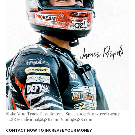
Make Your Track Days Better ... Since 2007 @forstreetracing
#4SR ✄ individual@4SR.com ✎ info@4SR.com
CONTACT NOW TO INCREASE YOUR MONEY