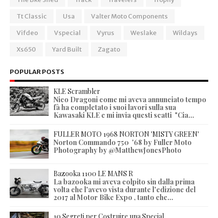
Tt Classic
Usa
Valter Moto Components
Vifdeo
Vspecial
Vyrus
Weslake
Wildays
Xs650
Yard Built
Zagato
POPULAR POSTS
KLE Scrambler
Nico Dragoni come mi aveva annunciato tempo
fà ha completato i suoi lavori sulla sua
Kawasaki KLE e mi invia questi scatti "Cia...
FULLER MOTO 1968 NORTON 'MISTY GREEN'
Norton Commando 750 '68 by Fuller Moto
Photography by @MatthewJonesPhoto
Bazooka 1100 LE MANS R
La bazooka mi aveva colpito sin dalla prima
volta che l'avevo vista durante l'edizione del
2017 al Motor Bike Expo , tanto che...
10 Segreti per Costruire una Special