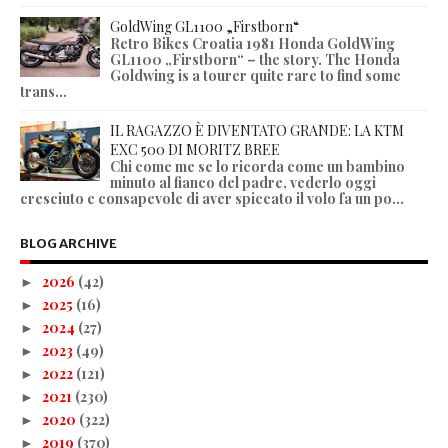
GoldWing GL1100 „Firstborn“
Retro Bikes Croatia 1981 Honda GoldWing
GL1100 „Firstborn“ – the story. The Honda
Goldwing is a tourer quite rare to find some
trans...
IL RAGAZZO È DIVENTATO GRANDE: LA KTM
EXC 500 DI MORITZ BREE
Chi come me se lo ricorda come un bambino
minuto al fianco del padre, vederlo oggi
cresciuto e consapevole di aver spiccato il volo fa un po...
BLOG ARCHIVE
2026
(42)
►
2025
(16)
►
2024
(27)
►
2023
(49)
►
2022
(121)
►
2021
(230)
►
2020
(322)
►
2019
(370)
►