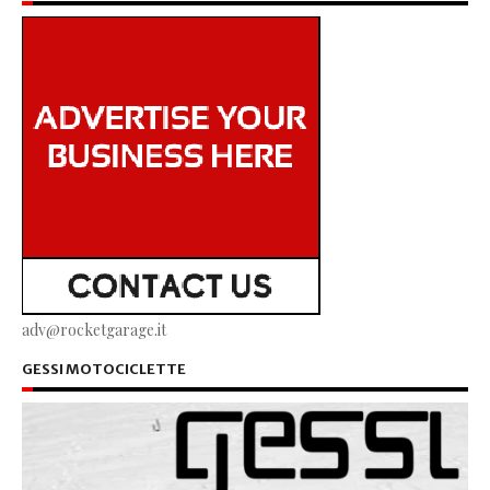
adv@rocketgarage.it
GESSI MOTOCICLETTE