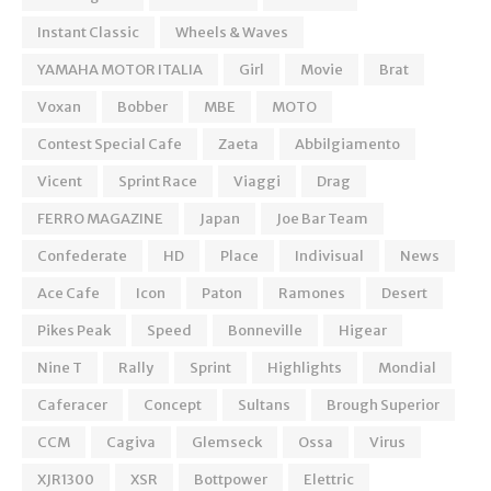
Instant Classic
Wheels & Waves
YAMAHA MOTOR ITALIA
Girl
Movie
Brat
Voxan
Bobber
MBE
MOTO
Contest Special Cafe
Zaeta
Abbilgiamento
Vicent
Sprint Race
Viaggi
Drag
FERRO MAGAZINE
Japan
Joe Bar Team
Confederate
HD
Place
Indivisual
News
Ace Cafe
Icon
Paton
Ramones
Desert
Pikes Peak
Speed
Bonneville
Higear
Nine T
Rally
Sprint
Highlights
Mondial
Caferacer
Concept
Sultans
Brough Superior
CCM
Cagiva
Glemseck
Ossa
Virus
XJR1300
XSR
Bottpower
Elettric