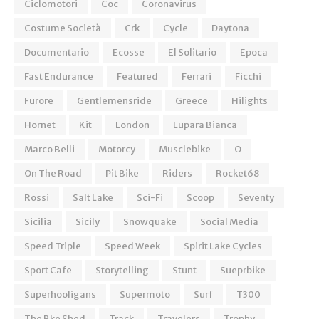
Ciclomotori
Coc
Coronavirus
Costume Società
Crk
Cycle
Daytona
Documentario
Ecosse
El Solitario
Epoca
Fast Endurance
Featured
Ferrari
Ficchi
Furore
Gentlemensride
Greece
Hilights
Hornet
Kit
London
Lupara Bianca
Marco Belli
Motorcy
Musclebike
O
On The Road
Pit Bike
Riders
Rocket68
Rossi
Salt Lake
Sci-Fi
Scoop
Seventy
Sicilia
Sicily
Snowquake
Social Media
Speed Triple
Speed Week
Spirit Lake Cycles
Sport Cafe
Storytelling
Stunt
Sueprbike
Superhooligans
Supermoto
Surf
T300
The Bke Shed
Track
Travelers
Trophy