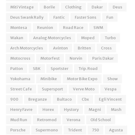
Miti Vintage
Borile
Clothing
Dakar
Deus
Deus Swank Rally
Fantic
Faster Sons
Fun
Montesa
Reunion
Road Race
SWM
Wakan
Analog Motorcycles
Moped
Turbo
Arch Motorcycles
Avinton
Britten
Cross
Motocross
Motorfest
Norvin
Paris Dakar
Patton
SBK
Sportster
Trip. Road
Yokohama
Minibike
Motor Bike Expo
Show
Street Cafe
Supersport
Verve Moto
Vespa
900
Breganze
Bultaco
Cbx
Egli Vincent
Henry Favre
Horex
Hystory
Magni
Mash
Mud Run
Retromod
Verona
Old School
Porsche
Supermono
Trident
750
Agusta