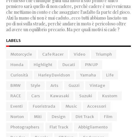
Premesso che chiunque guidi una moto il suo primo e unico
pensiero sarà quello di non cadere, perchè cadere è un'evenienza
che mettiamo in conto e che assaggiare l'asfalto fa parte del gioco.
Alzi la mano chi non è mai caduto...ecco tutti abbiamo lasciato un
po di noi sulla strade, perchè andare in moto è pericoloso oltre
ad avere un equilibrio precario. Ma per quali motivi si cade ?
LABELS
Motorcycle
Cafe Racer
Video
Triumph
Honda
Highlight
Ducati
PIN UP
Curiosità
Harley Davidson
Yamaha
Life
BMW
Style
Arts
Guzzi
Vintage
RACE
Cars
Kawasaki
Suzuki
Kustom
Eventi
Fuoristrada
Music
Accessori
Norton
Miti
Design
Dirt Track
Film
Photographers
Flat Track
Abbigliamento