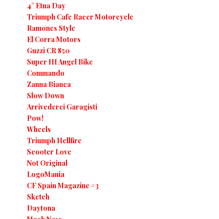
4° Etna Day
Triumph Cafe Racer Motorcycle
Ramones Style
El Corra Motors
Guzzi CR 850
Super III Angel Bike
Commando
Zanna Bianca
Slow Down
Arrivederci Garagisti
Pow!
Wheels
Triumph Hellfire
Scooter Love
Not Original
LogoMania
CF Spain Magazine #3
Sketch
Daytona