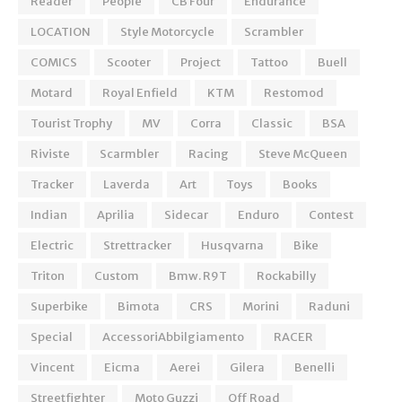
Reader
People
CB Four
Endurance
LOCATION
Style Motorcycle
Scrambler
COMICS
Scooter
Project
Tattoo
Buell
Motard
Royal Enfield
KTM
Restomod
Tourist Trophy
MV
Corra
Classic
BSA
Riviste
Scarmbler
Racing
Steve McQueen
Tracker
Laverda
Art
Toys
Books
Indian
Aprilia
Sidecar
Enduro
Contest
Electric
Strettracker
Husqvarna
Bike
Triton
Custom
Bmw. R9T
Rockabilly
Superbike
Bimota
CRS
Morini
Raduni
Special
AccessoriAbbilgiamento
RACER
Vincent
Eicma
Aerei
Gilera
Benelli
Streetfighter
Moto Guzzi
Off Road