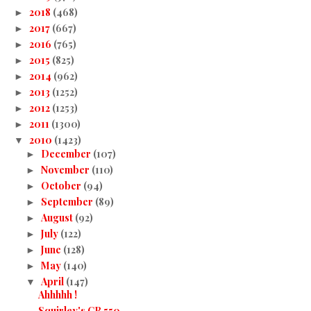
2018
(468)
►
2017
(667)
►
2016
(765)
►
2015
(825)
►
2014
(962)
►
2013
(1252)
►
2012
(1253)
►
2011
(1300)
►
2010
(1423)
▼
December
(107)
►
November
(110)
►
October
(94)
►
September
(89)
►
August
(92)
►
July
(122)
►
June
(128)
►
May
(140)
►
April
(147)
▼
Ahhhhh !
Squirley's CB 550