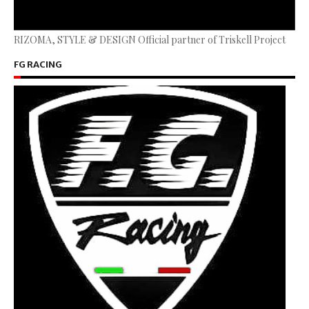
RIZOMA, STYLE & DESIGN Official partner of Triskell Project
FG RACING