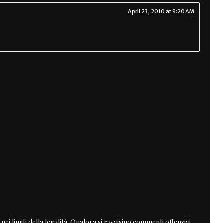
April 23, 2010 at 9:20 AM
nei limiti della legalità. Qualora si ravvisino commenti offensivi