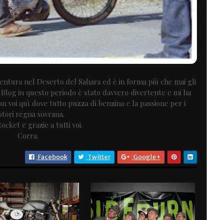
entura nel Deserto del Sahara ed è in forma più che mai gli
il Blog in questo periodo è stato davvero divertente e mi ha
on voi quì dove tutto puzza di benzina e la passione per i
tori regna sovrana.
ocket e grazie a tutti voi.
Corra.
Facebook
Twitter
Google+