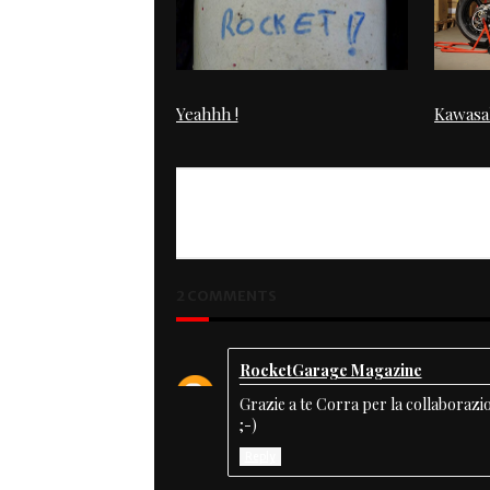
Yeahhh !
Kawasa
2 COMMENTS
RocketGarage Magazine
Grazie a te Corra per la collaborazion
;-)
Reply