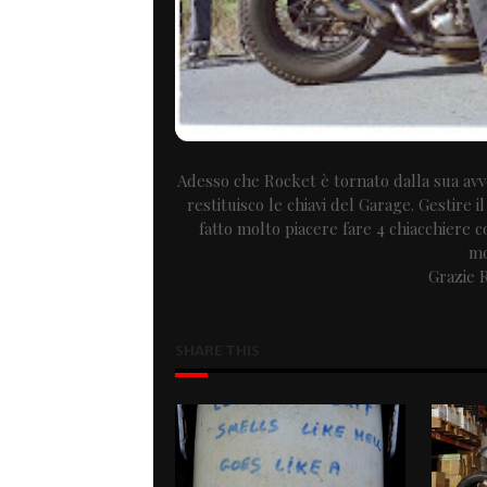
Adesso che Rocket è tornato dalla sua avv
restituisco le chiavi del Garage. Gestire 
fatto molto piacere fare 4 chiacchiere c
mo
Grazie R
SHARE THIS