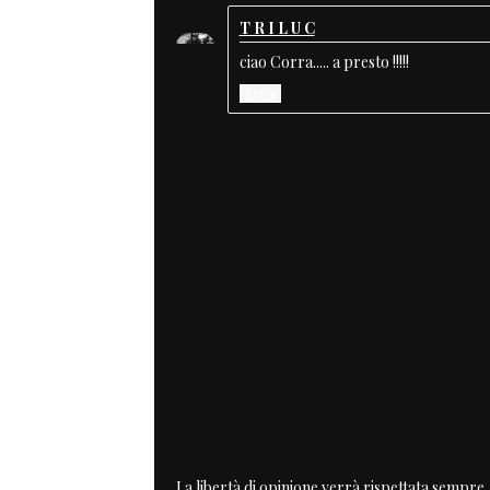
T R I L U C
ciao Corra..... a presto !!!!!
Reply
La libertà di opinione verrà rispettata sempre, 