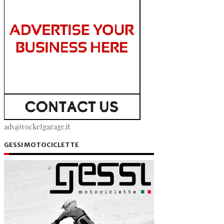
adv@rocketgarage.it
GESSI MOTOCICLETTE