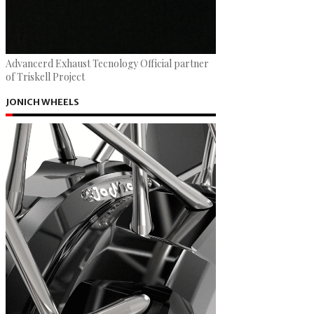
Advancerd Exhaust Tecnology Official partner
of Triskell Project
JONICH WHEELS