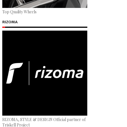
Top Quality Wheels
RIZOMA
RIZOMA, STYLE & DESIGN Official partner of
Triskell Project