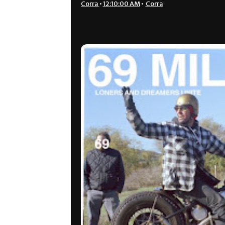
Corra
•
12:10:00 AM
•
Corra