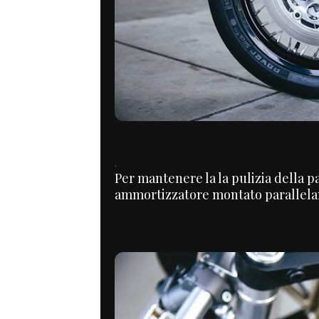
.
Per mantenere la la pulizia della p
ammortizzatore montato parallelam