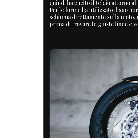
quindi ha cucito il telaio attorno al
Per le forme ha utilizzato il suo n
schiuma direttamente sulla moto, c
prima di trovare le giuste linee e v