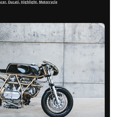
acer
,
Ducati
,
Highlight
,
Motorcycle