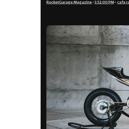
RocketGarage Magazine
•
3:52:00 PM
•
cafe r