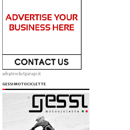
adv@rocketgarage.it
GESSI MOTOCICLETTE