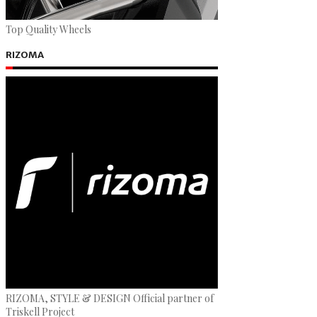
Top Quality Wheels
RIZOMA
RIZOMA, STYLE & DESIGN Official partner of
Triskell Project