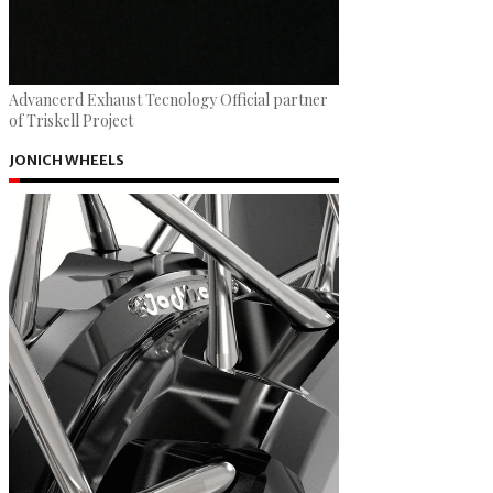
Advancerd Exhaust Tecnology Official partner
of Triskell Project
JONICH WHEELS