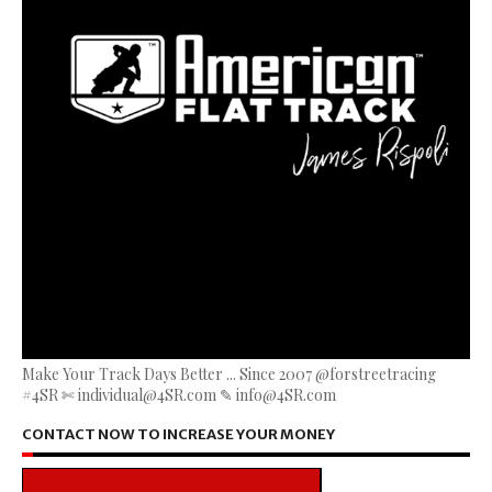
Make Your Track Days Better ... Since 2007 @forstreetracing
#4SR ✄ individual@4SR.com ✎ info@4SR.com
CONTACT NOW TO INCREASE YOUR MONEY