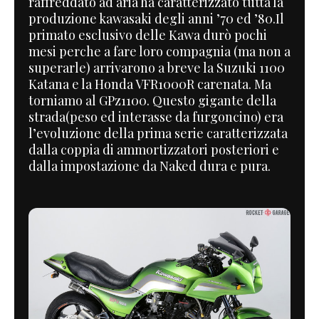
raffreddato ad aria ha caratterizzato tutta la
produzione kawasaki degli anni ’70 ed ’80.Il
primato esclusivo delle Kawa durò pochi
mesi perche a fare loro compagnia (ma non a
superarle) arrivarono a breve la Suzuki 1100
Katana e la Honda VFR1000R carenata. Ma
torniamo al GPz1100. Questo gigante della
strada(peso ed interasse da furgoncino) era
l’evoluzione della prima serie caratterizzata
dalla coppia di ammortizzatori posteriori e
dalla impostazione da Naked dura e pura.