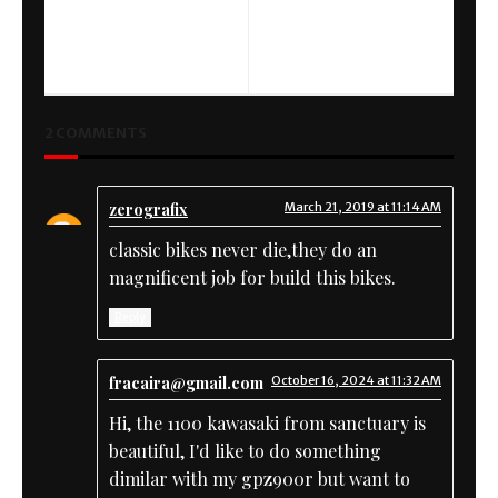
PREVIOUS
NEXT
Scrambler Cafe Racer - First
BMW R 100 RT
Ride
Komplettumbau
2 COMMENTS
zerografix
March 21, 2019 at 11:14 AM
classic bikes never die,they do an
magnificent job for build this bikes.
Reply
fracaira@gmail.com
October 16, 2024 at 11:32 AM
Hi, the 1100 kawasaki from sanctuary is
beautiful, I'd like to do something
dimilar with my gpz900r but want to