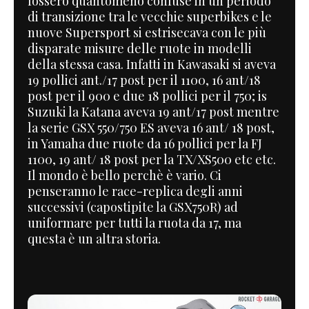
fossero quantomeno confuse in un periodo
di transizione tra le vecchie superbikes e le
nuove Supersport si estrisecava con le più
disparate misure delle ruote in modelli
della stessa casa. Infatti in Kawasaki si aveva
19 pollici ant./17 post per il 1100, 16 ant/18
post per il 900 e due 18 pollici per il 750; is
Suzuki la Katana aveva 19 ant/17 post mentre
la serie GSX 550/750 ES aveva 16 ant/ 18 post,
in Yamaha due ruote da 16 pollici per la FJ
1100, 19 ant/ 18 post per la TX/XS500 etc etc.
Il mondo è bello perchè è vario. Ci
penseranno le race-replica degli anni
successivi (capostipite la GSX750R) ad
uniformare per tutti la ruota da 17, ma
questa è un altra storia.