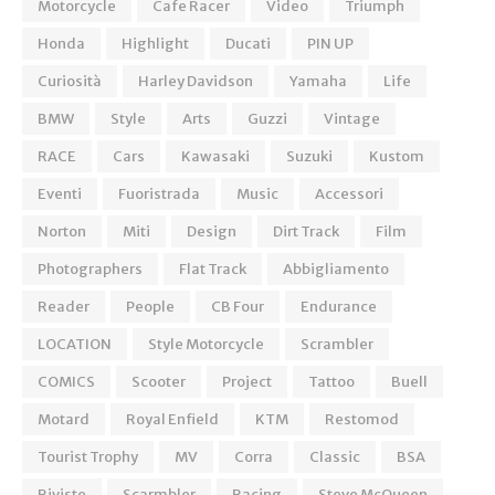
Motorcycle
Cafe Racer
Video
Triumph
Honda
Highlight
Ducati
PIN UP
Curiosità
Harley Davidson
Yamaha
Life
BMW
Style
Arts
Guzzi
Vintage
RACE
Cars
Kawasaki
Suzuki
Kustom
Eventi
Fuoristrada
Music
Accessori
Norton
Miti
Design
Dirt Track
Film
Photographers
Flat Track
Abbigliamento
Reader
People
CB Four
Endurance
LOCATION
Style Motorcycle
Scrambler
COMICS
Scooter
Project
Tattoo
Buell
Motard
Royal Enfield
KTM
Restomod
Tourist Trophy
MV
Corra
Classic
BSA
Riviste
Scarmbler
Racing
Steve McQueen