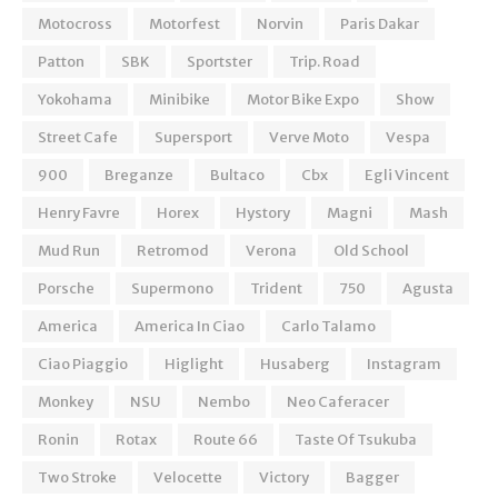
Motocross
Motorfest
Norvin
Paris Dakar
Patton
SBK
Sportster
Trip. Road
Yokohama
Minibike
Motor Bike Expo
Show
Street Cafe
Supersport
Verve Moto
Vespa
900
Breganze
Bultaco
Cbx
Egli Vincent
Henry Favre
Horex
Hystory
Magni
Mash
Mud Run
Retromod
Verona
Old School
Porsche
Supermono
Trident
750
Agusta
America
America In Ciao
Carlo Talamo
Ciao Piaggio
Higlight
Husaberg
Instagram
Monkey
NSU
Nembo
Neo Caferacer
Ronin
Rotax
Route 66
Taste Of Tsukuba
Two Stroke
Velocette
Victory
Bagger