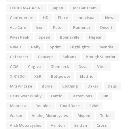
FERRO MAGAZINE
Japan
Joe Bar Team
Confederate
HD
Place
Indivisual
News
Ace Cafe
Icon
Paton
Ramones
Desert
Pikes Peak
Speed
Bonneville
Higear
Nine T
Rally
Sprint
Highlights
Mondial
Caferacer
Concept
Sultans
Brough Superior
CCM
Cagiva
Glemseck
Ossa
Virus
XJR1300
XSR
Bottpower
Elettric
Miti Vintage
Borile
Clothing
Dakar
Deus
Deus Swank Rally
Fantic
Faster Sons
Fun
Montesa
Reunion
Road Race
SWM
Wakan
Analog Motorcycles
Moped
Turbo
Arch Motorcycles
Avinton
Britten
Cross