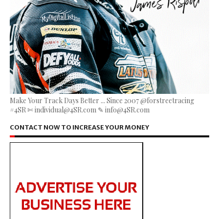
Make Your Track Days Better ... Since 2007 @forstreetracing
#4SR ✄ individual@4SR.com ✎ info@4SR.com
CONTACT NOW TO INCREASE YOUR MONEY