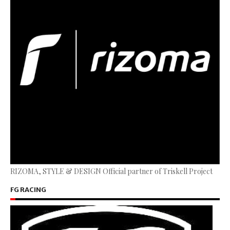
RIZOMA, STYLE & DESIGN Official partner of Triskell Project
FG RACING