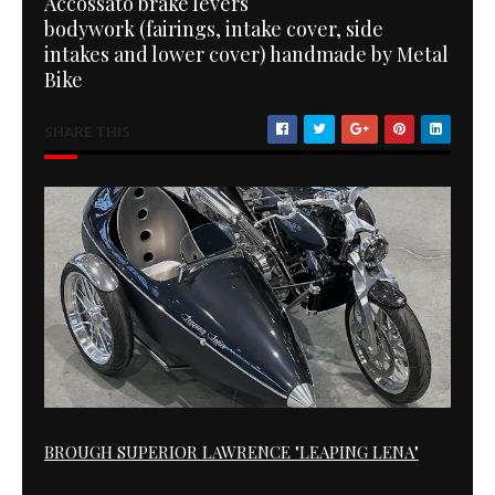
Accossato brake levers
bodywork (fairings, intake cover, side
intakes and lower cover) handmade by Metal
Bike
SHARE THIS
BROUGH SUPERIOR LAWRENCE "LEAPING LENA"