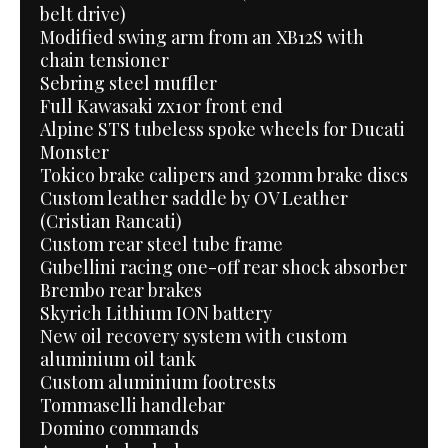
belt drive)
Modified swing arm from an XB12S with
chain tensioner
Sebring steel muffler
Full Kawasaki zx10r front end
Alpine STS tubeless spoke wheels for Ducati
Monster
Tokico brake calipers and 320mm brake discs
Custom leather saddle by OV Leather
(Cristian Rancati)
Custom rear steel tube frame
Gubellini racing one-off rear shock absorber
Brembo rear brakes
Skyrich Lithium ION battery
New oil recovery system with custom
aluminium oil tank
Custom aluminium footrests
Tommaselli handlebar
Domino commands