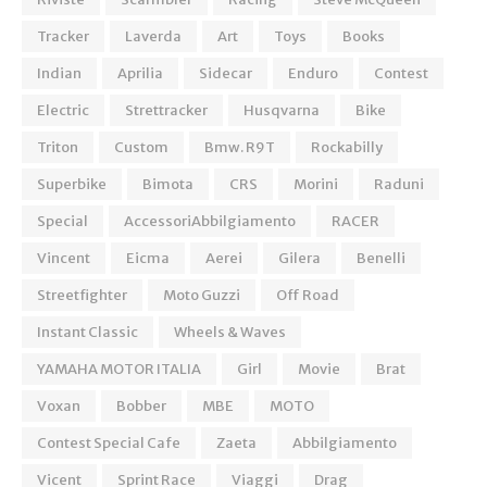
Tracker
Laverda
Art
Toys
Books
Indian
Aprilia
Sidecar
Enduro
Contest
Electric
Strettracker
Husqvarna
Bike
Triton
Custom
Bmw. R9T
Rockabilly
Superbike
Bimota
CRS
Morini
Raduni
Special
AccessoriAbbilgiamento
RACER
Vincent
Eicma
Aerei
Gilera
Benelli
Streetfighter
Moto Guzzi
Off Road
Instant Classic
Wheels & Waves
YAMAHA MOTOR ITALIA
Girl
Movie
Brat
Voxan
Bobber
MBE
MOTO
Contest Special Cafe
Zaeta
Abbilgiamento
Vicent
Sprint Race
Viaggi
Drag