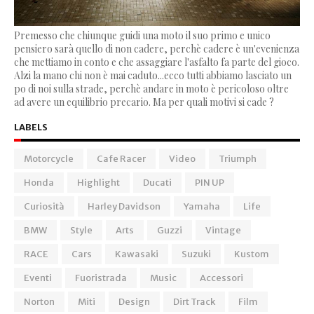
Premesso che chiunque guidi una moto il suo primo e unico
pensiero sarà quello di non cadere, perchè cadere è un'evenienza
che mettiamo in conto e che assaggiare l'asfalto fa parte del gioco.
Alzi la mano chi non è mai caduto...ecco tutti abbiamo lasciato un
po di noi sulla strade, perchè andare in moto è pericoloso oltre
ad avere un equilibrio precario. Ma per quali motivi si cade ?
LABELS
Motorcycle
Cafe Racer
Video
Triumph
Honda
Highlight
Ducati
PIN UP
Curiosità
Harley Davidson
Yamaha
Life
BMW
Style
Arts
Guzzi
Vintage
RACE
Cars
Kawasaki
Suzuki
Kustom
Eventi
Fuoristrada
Music
Accessori
Norton
Miti
Design
Dirt Track
Film