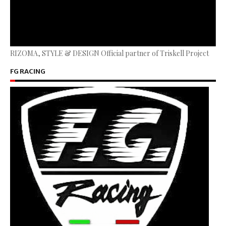
RIZOMA, STYLE & DESIGN Official partner of Triskell Project
FG RACING