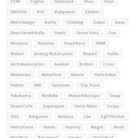
CCM
Cagiva
Glemseck
Ossa
Virus
XJR1300
XSR
Bottpower
Elettric
Miti Vintage
Borile
Clothing
Dakar
Deus
Deus Swank Rally
Fantic
Faster Sons
Fun
Montesa
Reunion
Road Race
SWM
Wakan
Analog Motorcycles
Moped
Turbo
Arch Motorcycles
Avinton
Britten
Cross
Motocross
Motorfest
Norvin
Paris Dakar
Patton
SBK
Sportster
Trip. Road
Yokohama
Minibike
Motor Bike Expo
Show
Street Cafe
Supersport
Verve Moto
Vespa
900
Breganze
Bultaco
Cbx
Egli Vincent
Henry Favre
Horex
Hystory
Magni
Mash
Mud Run
Retromod
Verona
Old School