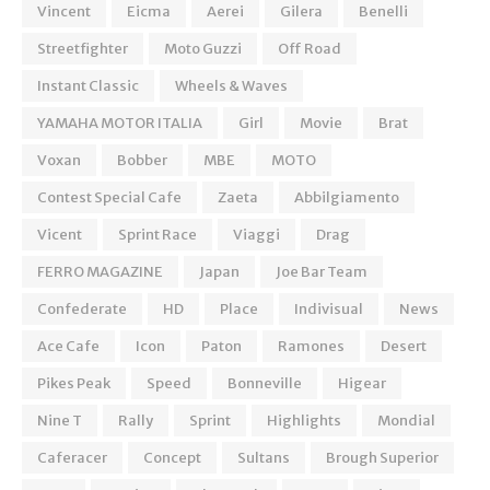
Vincent
Eicma
Aerei
Gilera
Benelli
Streetfighter
Moto Guzzi
Off Road
Instant Classic
Wheels & Waves
YAMAHA MOTOR ITALIA
Girl
Movie
Brat
Voxan
Bobber
MBE
MOTO
Contest Special Cafe
Zaeta
Abbilgiamento
Vicent
Sprint Race
Viaggi
Drag
FERRO MAGAZINE
Japan
Joe Bar Team
Confederate
HD
Place
Indivisual
News
Ace Cafe
Icon
Paton
Ramones
Desert
Pikes Peak
Speed
Bonneville
Higear
Nine T
Rally
Sprint
Highlights
Mondial
Caferacer
Concept
Sultans
Brough Superior