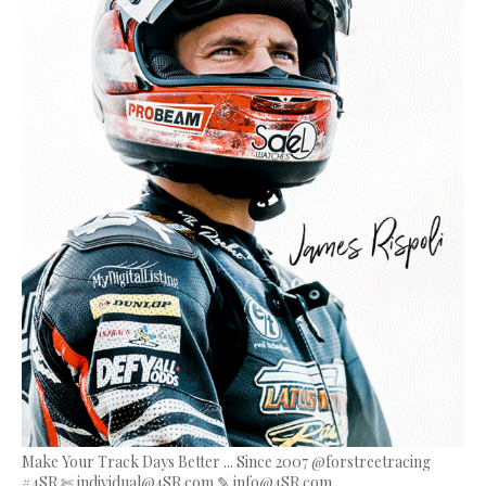
Make Your Track Days Better ... Since 2007 @forstreetracing
#4SR ✄ individual@4SR.com ✎ info@4SR.com