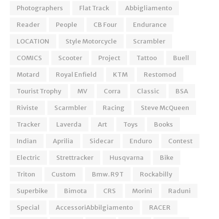
Photographers
Flat Track
Abbigliamento
Reader
People
CB Four
Endurance
LOCATION
Style Motorcycle
Scrambler
COMICS
Scooter
Project
Tattoo
Buell
Motard
Royal Enfield
KTM
Restomod
Tourist Trophy
MV
Corra
Classic
BSA
Riviste
Scarmbler
Racing
Steve McQueen
Tracker
Laverda
Art
Toys
Books
Indian
Aprilia
Sidecar
Enduro
Contest
Electric
Strettracker
Husqvarna
Bike
Triton
Custom
Bmw. R9T
Rockabilly
Superbike
Bimota
CRS
Morini
Raduni
Special
AccessoriAbbilgiamento
RACER