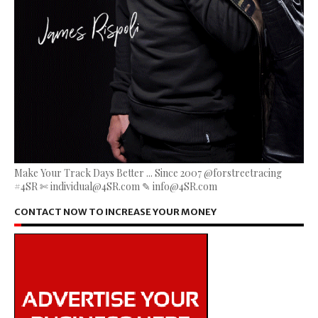
Make Your Track Days Better ... Since 2007 @forstreetracing
#4SR ✄ individual@4SR.com ✎ info@4SR.com
CONTACT NOW TO INCREASE YOUR MONEY