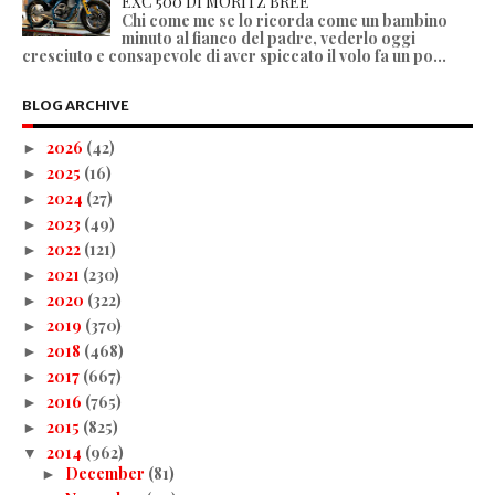
EXC 500 DI MORITZ BREE
Chi come me se lo ricorda come un bambino
minuto al fianco del padre, vederlo oggi
cresciuto e consapevole di aver spiccato il volo fa un po...
BLOG ARCHIVE
2026
(42)
►
2025
(16)
►
2024
(27)
►
2023
(49)
►
2022
(121)
►
2021
(230)
►
2020
(322)
►
2019
(370)
►
2018
(468)
►
2017
(667)
►
2016
(765)
►
2015
(825)
►
2014
(962)
▼
December
(81)
►