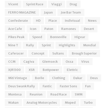
Vicent
Sprint Race
Viaggi
Drag
FERRO MAGAZINE
Japan
Joe Bar Team
Confederate
HD
Place
Indivisual
News
Ace Cafe
Icon
Paton
Ramones
Desert
Pikes Peak
Speed
Bonneville
Higear
Nine T
Rally
Sprint
Highlights
Mondial
Caferacer
Concept
Sultans
Brough Superior
CCM
Cagiva
Glemseck
Ossa
Virus
XJR1300
XSR
Bottpower
Elettric
Miti Vintage
Borile
Clothing
Dakar
Deus
Deus Swank Rally
Fantic
Faster Sons
Fun
Montesa
Reunion
Road Race
SWM
Wakan
Analog Motorcycles
Moped
Turbo