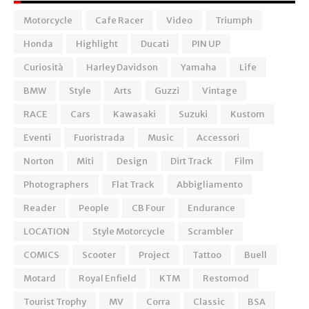
Motorcycle
Cafe Racer
Video
Triumph
Honda
Highlight
Ducati
PIN UP
Curiosità
Harley Davidson
Yamaha
Life
BMW
Style
Arts
Guzzi
Vintage
RACE
Cars
Kawasaki
Suzuki
Kustom
Eventi
Fuoristrada
Music
Accessori
Norton
Miti
Design
Dirt Track
Film
Photographers
Flat Track
Abbigliamento
Reader
People
CB Four
Endurance
LOCATION
Style Motorcycle
Scrambler
COMICS
Scooter
Project
Tattoo
Buell
Motard
Royal Enfield
KTM
Restomod
Tourist Trophy
MV
Corra
Classic
BSA