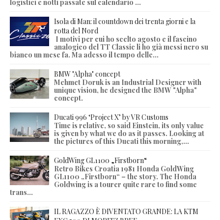
logistici e notti passate sul calendario ...
Isola di Man: il countdown dei trenta giorni e la
rotta del Nord
I motivi per cui ho scelto agosto e il fascino
analogico del TT Classic li ho già messi nero su
bianco un mese fa. Ma adesso il tempo delle...
BMW "Alpha" concept
Mehmet Doruk is an Industrial Designer with
unique vision, he designed the BMW "Alpha"
concept.
Ducati 996 ‘Project X’ by VR Customs
Time is relative, so said Einstein, its only value
is given by what we do as it passes. Looking at
the pictures of this Ducati this morning,...
GoldWing GL1100 „Firstborn“
Retro Bikes Croatia 1981 Honda GoldWing
GL1100 „Firstborn“ – the story. The Honda
Goldwing is a tourer quite rare to find some
trans...
IL RAGAZZO È DIVENTATO GRANDE: LA KTM