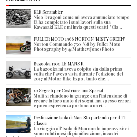
KLE Scrambler
Nico Dragoni come mi aveva annunciato tempo
fà ha completato i suoi lavori sulla sua
Kawasaki KLE e mi invia questi scatti "Cia...
FULLER MOTO 1968 NORTON 'MISTY GREEN'
Norton Commando 750 '68 by Fuller Moto
Photography by @MatthewJonesPhoto
Bazooka 1100 LE MANS R
La bazooka mi aveva colpito sin dalla prima
volta che l'avevo vista durante l'edizione del
2017 al Motor Bike Expo , tanto che...
10 Segreti per Costruire una Special
Molti si chiudono in garage con l'intenzione di
creare la loro moto dei sogni, ma spesso errori
e poca esperienza portano a un ri...
Destinazione Isola di Man: Sto partendo per il TT
Classic
Un viaggio all'Isola di Man non lo improvvisi: ci
sono voluti mesi di pianificazione, incastri