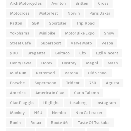
Arch Motorcycles
Avinton
Britten
Cross
Motocross
Motorfest
Norvin
Paris Dakar
Patton
SBK
Sportster
Trip. Road
Yokohama
Minibike
Motor Bike Expo
Show
Street Cafe
Supersport
Verve Moto
Vespa
900
Breganze
Bultaco
Cbx
Egli Vincent
Henry Favre
Horex
Hystory
Magni
Mash
Mud Run
Retromod
Verona
Old School
Porsche
Supermono
Trident
750
Agusta
America
America In Ciao
Carlo Talamo
Ciao Piaggio
Higlight
Husaberg
Instagram
Monkey
NSU
Nembo
Neo Caferacer
Ronin
Rotax
Route 66
Taste Of Tsukuba