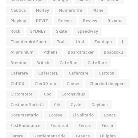
Nautica
Norley
Numero Tre
Plane
Playboy
REVIT
Reeves
Review
Rizoma
Rock
SYDNEY
Skate
Speedway
Thunderbird Sport
Trail
Ural
Zundapp
[
Alluminium
Athens
Boardtracker
Bosozoku
Brembo
British
Cafe Rae
Cafe Rare
Caferare
Cafercar E
Cafercare
Cartoon
Cb1100
Cb400four
Cbmw
Churchofchoppers
Ciclomotori
Coc
Coronavirus
Costume Società
Crk
Cycle
Daytona
Documentario
Ecosse
El Solitario
Epoca
Fast Endurance
Featured
Ferrari
Ficchi
Furore
Gentlemensride
Greece
Hilights