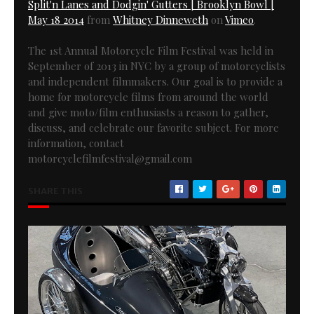
Split'n Lanes and Dodgin' Gutters | Brooklyn Bowl |
May 18 2014
from
Whitney Dinneweth
on
Vimeo
.
The 1st Annual Motorcycle Film Festival was held in
September of 2013 in NYC by a group of motorcyclists
and independent filmmakers. Our goal is to provide a
home for motorcycle films from around the world
and give moto/film enthusiasts a reason to gather,
discuss, and celebrate our favorite subject. For more
information, contact
motorcyclefilmfestival@gmail.com
SHARE THIS