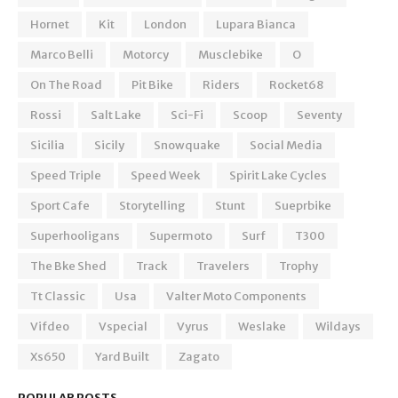
Hornet
Kit
London
Lupara Bianca
Marco Belli
Motorcy
Musclebike
O
On The Road
Pit Bike
Riders
Rocket68
Rossi
Salt Lake
Sci-Fi
Scoop
Seventy
Sicilia
Sicily
Snowquake
Social Media
Speed Triple
Speed Week
Spirit Lake Cycles
Sport Cafe
Storytelling
Stunt
Sueprbike
Superhooligans
Supermoto
Surf
T300
The Bke Shed
Track
Travelers
Trophy
Tt Classic
Usa
Valter Moto Components
Vifdeo
Vspecial
Vyrus
Weslake
Wildays
Xs650
Yard Built
Zagato
POPULAR POSTS