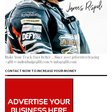
Make Your Track Days Better ... Since 2007 @forstreetracing
#4SR ✄ individual@4SR.com ✎ info@4SR.com
CONTACT NOW TO INCREASE YOUR MONEY