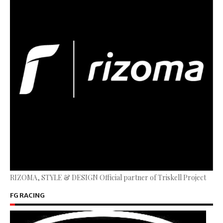
RIZOMA, STYLE & DESIGN Official partner of Triskell Project
FG RACING