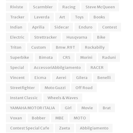
Riviste
Scarmbler
Racing
Steve McQueen
Tracker
Laverda
Art
Toys
Books
Indian
Aprilia
Sidecar
Enduro
Contest
Electric
Strettracker
Husqvarna
Bike
Triton
Custom
Bmw. R9T
Rockabilly
Superbike
Bimota
CRS
Morini
Raduni
Special
AccessoriAbbilgiamento
RACER
Vincent
Eicma
Aerei
Gilera
Benelli
Streetfighter
Moto Guzzi
Off Road
Instant Classic
Wheels & Waves
YAMAHA MOTOR ITALIA
Girl
Movie
Brat
Voxan
Bobber
MBE
MOTO
Contest Special Cafe
Zaeta
Abbilgiamento