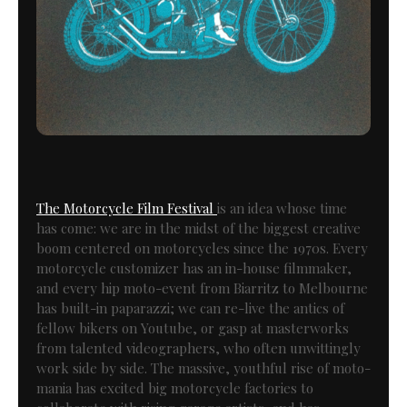
The Motorcycle Film Festival
is an idea whose time
has come: we are in the midst of the biggest creative
boom centered on motorcycles since the 1970s. Every
motorcycle customizer has an in-house filmmaker,
and every hip moto-event from Biarritz to Melbourne
has built-in paparazzi; we can re-live the antics of
fellow bikers on Youtube, or gasp at masterworks
from talented videographers, who often unwittingly
work side by side. The massive, youthful rise of moto-
mania has excited big motorcycle factories to