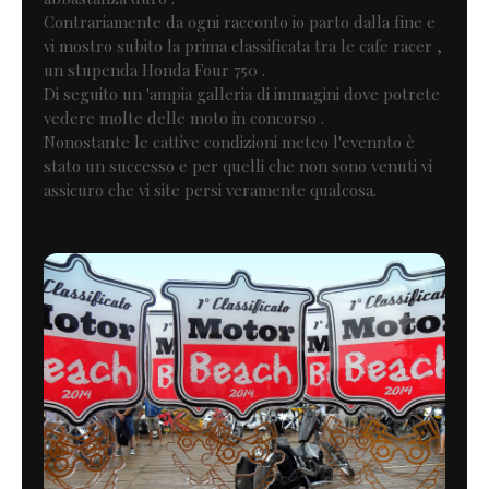
Contrariamente da ogni racconto io parto dalla fine e
vi mostro subito la prima classificata tra le cafe racer ,
un stupenda Honda Four 750 .
Di seguito un 'ampia galleria di immagini dove potrete
vedere molte delle moto in concorso .
Nonostante le cattive condizioni meteo l'evennto è
stato un successo e per quelli che non sono venuti vi
assicuro che vi site persi veramente qualcosa.