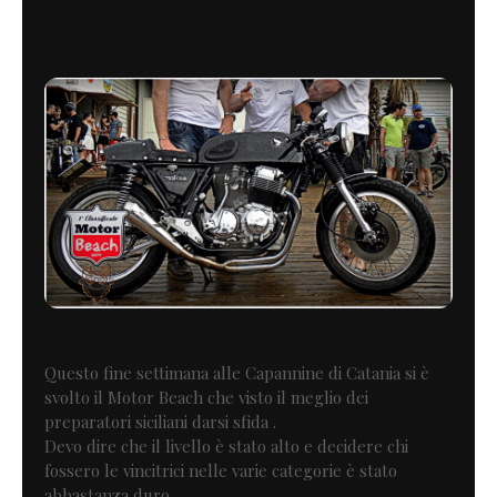
Questo fine settimana alle Capannine di Catania si è
svolto il Motor Beach che visto il meglio dei
preparatori siciliani darsi sfida .
Devo dire che il livello è stato alto e decidere chi
fossero le vincitrici nelle varie categorie è stato
abbastanza duro .