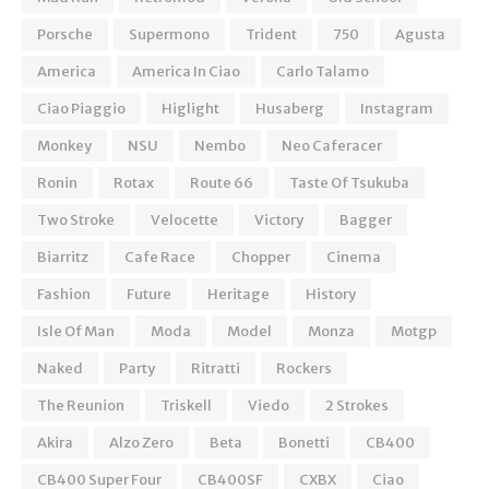
Porsche
Supermono
Trident
750
Agusta
America
America In Ciao
Carlo Talamo
Ciao Piaggio
Higlight
Husaberg
Instagram
Monkey
NSU
Nembo
Neo Caferacer
Ronin
Rotax
Route 66
Taste Of Tsukuba
Two Stroke
Velocette
Victory
Bagger
Biarritz
Cafe Race
Chopper
Cinema
Fashion
Future
Heritage
History
Isle Of Man
Moda
Model
Monza
Motgp
Naked
Party
Ritratti
Rockers
The Reunion
Triskell
Viedo
2 Strokes
Akira
Alzo Zero
Beta
Bonetti
CB400
CB400 Super Four
CB400SF
CXBX
Ciao