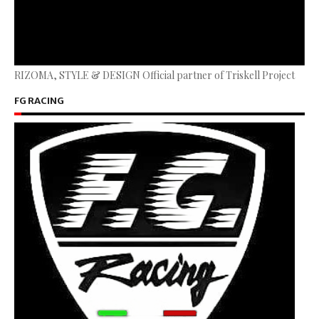
RIZOMA, STYLE & DESIGN Official partner of Triskell Project
FG RACING