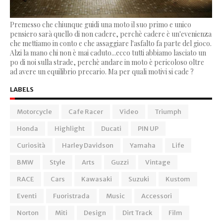
Premesso che chiunque guidi una moto il suo primo e unico
pensiero sarà quello di non cadere, perchè cadere è un'evenienza
che mettiamo in conto e che assaggiare l'asfalto fa parte del gioco.
Alzi la mano chi non è mai caduto...ecco tutti abbiamo lasciato un
po di noi sulla strade, perchè andare in moto è pericoloso oltre
ad avere un equilibrio precario. Ma per quali motivi si cade ?
LABELS
Motorcycle
Cafe Racer
Video
Triumph
Honda
Highlight
Ducati
PIN UP
Curiosità
Harley Davidson
Yamaha
Life
BMW
Style
Arts
Guzzi
Vintage
RACE
Cars
Kawasaki
Suzuki
Kustom
Eventi
Fuoristrada
Music
Accessori
Norton
Miti
Design
Dirt Track
Film