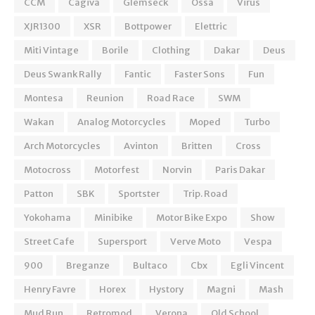
CCM
Cagiva
Glemseck
Ossa
Virus
XJR1300
XSR
Bottpower
Elettric
Miti Vintage
Borile
Clothing
Dakar
Deus
Deus Swank Rally
Fantic
Faster Sons
Fun
Montesa
Reunion
Road Race
SWM
Wakan
Analog Motorcycles
Moped
Turbo
Arch Motorcycles
Avinton
Britten
Cross
Motocross
Motorfest
Norvin
Paris Dakar
Patton
SBK
Sportster
Trip. Road
Yokohama
Minibike
Motor Bike Expo
Show
Street Cafe
Supersport
Verve Moto
Vespa
900
Breganze
Bultaco
Cbx
Egli Vincent
Henry Favre
Horex
Hystory
Magni
Mash
Mud Run
Retromod
Verona
Old School