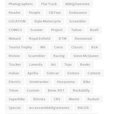
Photographers
Flat Track
Abbigliamento
Reader
People
CB Four
Endurance
LOCATION
Style Motorcycle
Scrambler
COMICS
Scooter
Project
Tattoo
Buell
Motard
Royal Enfield
KTM
Restomod
Tourist Trophy
MV
Corra
Classic
BSA
Riviste
Scarmbler
Racing
Steve McQueen
Tracker
Laverda
Art
Toys
Books
Indian
Aprilia
Sidecar
Enduro
Contest
Electric
Strettracker
Husqvarna
Bike
Triton
Custom
Bmw. R9T
Rockabilly
Superbike
Bimota
CRS
Morini
Raduni
Special
AccessoriAbbilgiamento
RACER