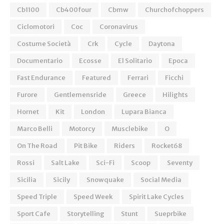
Cb1100
Cb400four
Cbmw
Churchofchoppers
Ciclomotori
Coc
Coronavirus
Costume Società
Crk
Cycle
Daytona
Documentario
Ecosse
El Solitario
Epoca
Fast Endurance
Featured
Ferrari
Ficchi
Furore
Gentlemensride
Greece
Hilights
Hornet
Kit
London
Lupara Bianca
Marco Belli
Motorcy
Musclebike
O
On The Road
Pit Bike
Riders
Rocket68
Rossi
Salt Lake
Sci-Fi
Scoop
Seventy
Sicilia
Sicily
Snowquake
Social Media
Speed Triple
Speed Week
Spirit Lake Cycles
Sport Cafe
Storytelling
Stunt
Sueprbike