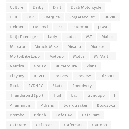
Culture
Derby
Drift
Ducti Motorcycle
Duu
EBR
Energica
Forgetaboutit
HEVIK
Helmet
Hot Rod
Ice
Intermot
Jawa
Katja Poensgen
Lady
Lotus
MZ
Maico
Mercato
Miracle Mike
Misano
Monster
MortorBike Expo
Motogp
Motus
Mr Martin
Nautica
Norley
Numero Tre
Plane
Playboy
REVIT
Reeves
Review
Rizoma
Rock
SYDNEY
Skate
Speedway
Thunderbird Sport
Trail
Ural
Zundapp
[
Alluminium
Athens
Boardtracker
Bosozoku
Brembo
British
Cafe Rae
Cafe Rare
Caferare
Cafercar E
Cafercare
Cartoon