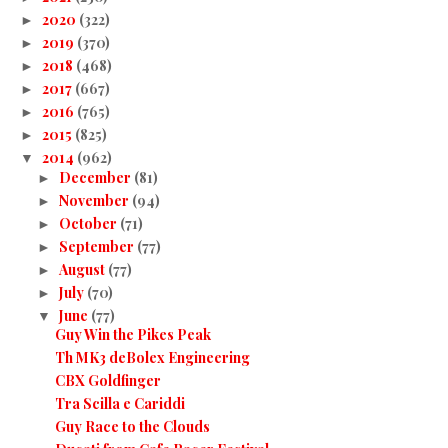
2020
(322)
►
2019
(370)
►
2018
(468)
►
2017
(667)
►
2016
(765)
►
2015
(825)
►
2014
(962)
▼
December
(81)
►
November
(94)
►
October
(71)
►
September
(77)
►
August
(77)
►
July
(70)
►
June
(77)
▼
Guy Win the Pikes Peak
Th MK3 deBolex Engineering
CBX Goldfinger
Tra Scilla e Cariddi
Guy Race to the Clouds