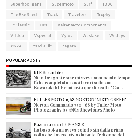
Superhooligans
Supermoto
Surf
T300
The Bke Shed
Track
Travelers
Trophy
Tt Classic
Usa
Valter Moto Components
Vifdeo
Vspecial
Vyrus
Weslake
Wildays
Xs650
Yard Built
Zagato
POPULAR POSTS
KLE Scrambler
Nico Dragoni come mi aveva annunciato tempo
fà ha completato i suoi lavori sulla sua
Kawasaki KLE e mi invia questi scatti "Cia...
FULLER MOTO 1968 NORTON 'MISTY GREEN'
Norton Commando 750 '68 by Fuller Moto
Photography by @MatthewJonesPhoto
Bazooka 1100 LE MANS R
La bazooka mi aveva colpito sin dalla prima
volta che l'avevo vista durante l'edizione del