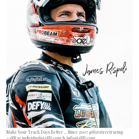
Make Your Track Days Better ... Since 2007 @forstreetracing
#4SR ✄ individual@4SR.com ✎ info@4SR.com