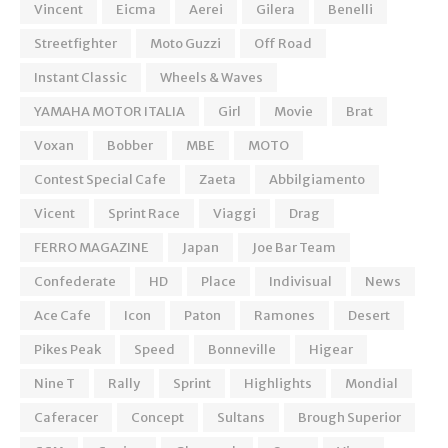
Vincent
Eicma
Aerei
Gilera
Benelli
Streetfighter
Moto Guzzi
Off Road
Instant Classic
Wheels & Waves
YAMAHA MOTOR ITALIA
Girl
Movie
Brat
Voxan
Bobber
MBE
MOTO
Contest Special Cafe
Zaeta
Abbilgiamento
Vicent
Sprint Race
Viaggi
Drag
FERRO MAGAZINE
Japan
Joe Bar Team
Confederate
HD
Place
Indivisual
News
Ace Cafe
Icon
Paton
Ramones
Desert
Pikes Peak
Speed
Bonneville
Higear
Nine T
Rally
Sprint
Highlights
Mondial
Caferacer
Concept
Sultans
Brough Superior