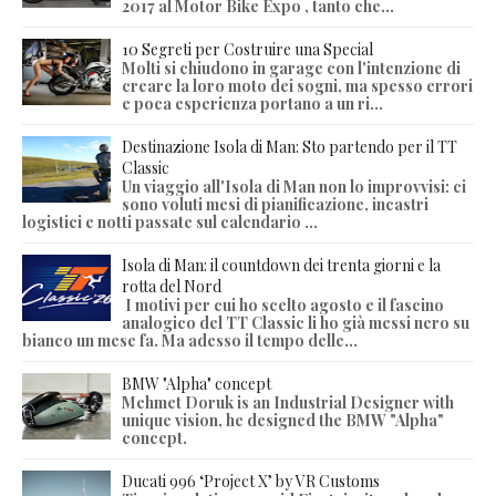
2017 al Motor Bike Expo , tanto che...
10 Segreti per Costruire una Special
Molti si chiudono in garage con l'intenzione di
creare la loro moto dei sogni, ma spesso errori
e poca esperienza portano a un ri...
Destinazione Isola di Man: Sto partendo per il TT
Classic
Un viaggio all'Isola di Man non lo improvvisi: ci
sono voluti mesi di pianificazione, incastri
logistici e notti passate sul calendario ...
Isola di Man: il countdown dei trenta giorni e la
rotta del Nord
I motivi per cui ho scelto agosto e il fascino
analogico del TT Classic li ho già messi nero su
bianco un mese fa. Ma adesso il tempo delle...
BMW "Alpha" concept
Mehmet Doruk is an Industrial Designer with
unique vision, he designed the BMW "Alpha"
concept.
Ducati 996 ‘Project X’ by VR Customs