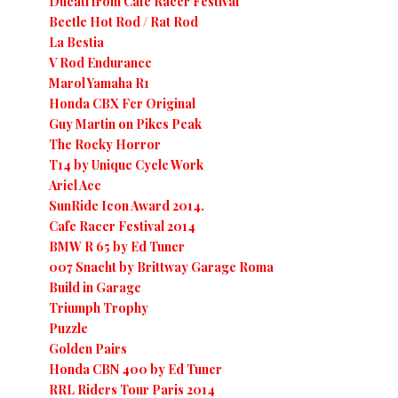
Ducati from Cafe Racer Festival
Beetle Hot Rod / Rat Rod
La Bestia
V Rod Endurance
Marol Yamaha R1
Honda CBX Fcr Original
Guy Martin on Pikes Peak
The Rocky Horror
T14 by Unique Cycle Work
Ariel Ace
SunRide Icon Award 2014.
Cafe Racer Festival 2014
BMW R 65 by Ed Tuner
007 Snacht by Brittway Garage Roma
Build in Garage
Triumph Trophy
Puzzle
Golden Pairs
Honda CBN 400 by Ed Tuner
RRL Riders Tour Paris 2014