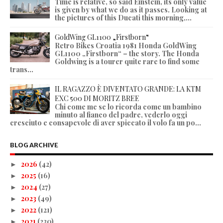
Time is relative, so said Einstein, its only value
is given by what we do as it passes. Looking at
the pictures of this Ducati this morning,...
GoldWing GL1100 „Firstborn“
Retro Bikes Croatia 1981 Honda GoldWing
GL1100 „Firstborn“ – the story. The Honda
Goldwing is a tourer quite rare to find some
trans...
IL RAGAZZO È DIVENTATO GRANDE: LA KTM
EXC 500 DI MORITZ BREE
Chi come me se lo ricorda come un bambino
minuto al fianco del padre, vederlo oggi
cresciuto e consapevole di aver spiccato il volo fa un po...
BLOG ARCHIVE
2026
(42)
►
2025
(16)
►
2024
(27)
►
2023
(49)
►
2022
(121)
►
2021
(230)
►