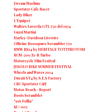
Dream Machine
Sportster Cafe Racer
Lady Biker
L'Equipeè
Walters Laverda GTL 750 del 1974
Guzzi Martini
Harley-Davidson Livewire
Officine Rossopuro Scrambler 750
BMW RS14 by HERITAGE TOTTIMOTORI
RCM-200 Z1-R Turbo
Motorcycle Film Festival
JESOLO BIKE SUMMER FESTIVAL
Wheels and Waves 2014
Ducati ST4 by S.E.S Factory
CRC Sportster C&J
Motor Beach - Report
Boots Scrambler
"916 Follia"
KC#002