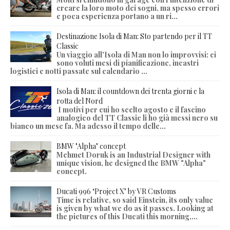
creare la loro moto dei sogni, ma spesso errori
e poca esperienza portano a un ri...
Destinazione Isola di Man: Sto partendo per il TT
Classic
Un viaggio all'Isola di Man non lo improvvisi: ci
sono voluti mesi di pianificazione, incastri
logistici e notti passate sul calendario ...
Isola di Man: il countdown dei trenta giorni e la
rotta del Nord
I motivi per cui ho scelto agosto e il fascino
analogico del TT Classic li ho già messi nero su
bianco un mese fa. Ma adesso il tempo delle...
BMW "Alpha" concept
Mehmet Doruk is an Industrial Designer with
unique vision, he designed the BMW "Alpha"
concept.
Ducati 996 ‘Project X’ by VR Customs
Time is relative, so said Einstein, its only value
is given by what we do as it passes. Looking at
the pictures of this Ducati this morning,...