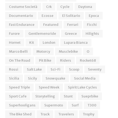
Costume Società
Crk
Cycle
Daytona
Documentario
Ecosse
El Solitario
Epoca
Fast Endurance
Featured
Ferrari
Ficchi
Furore
Gentlemensride
Greece
Hilights
Hornet
Kit
London
Lupara Bianca
Marco Belli
Motorcy
Musclebike
O
On The Road
Pit Bike
Riders
Rocket68
Rossi
Salt Lake
Sci-Fi
Scoop
Seventy
Sicilia
Sicily
Snowquake
Social Media
Speed Triple
Speed Week
Spirit Lake Cycles
Sport Cafe
Storytelling
Stunt
Sueprbike
Superhooligans
Supermoto
Surf
T300
The Bke Shed
Track
Travelers
Trophy