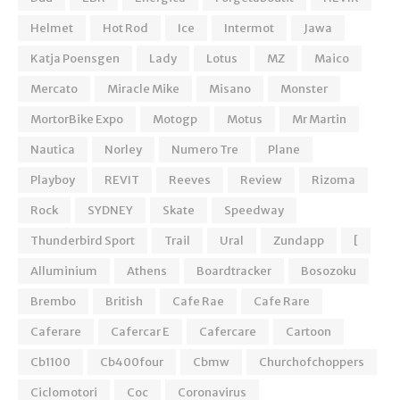
Helmet
Hot Rod
Ice
Intermot
Jawa
Katja Poensgen
Lady
Lotus
MZ
Maico
Mercato
Miracle Mike
Misano
Monster
MortorBike Expo
Motogp
Motus
Mr Martin
Nautica
Norley
Numero Tre
Plane
Playboy
REVIT
Reeves
Review
Rizoma
Rock
SYDNEY
Skate
Speedway
Thunderbird Sport
Trail
Ural
Zundapp
[
Alluminium
Athens
Boardtracker
Bosozoku
Brembo
British
Cafe Rae
Cafe Rare
Caferare
Cafercar E
Cafercare
Cartoon
Cb1100
Cb400four
Cbmw
Churchofchoppers
Ciclomotori
Coc
Coronavirus