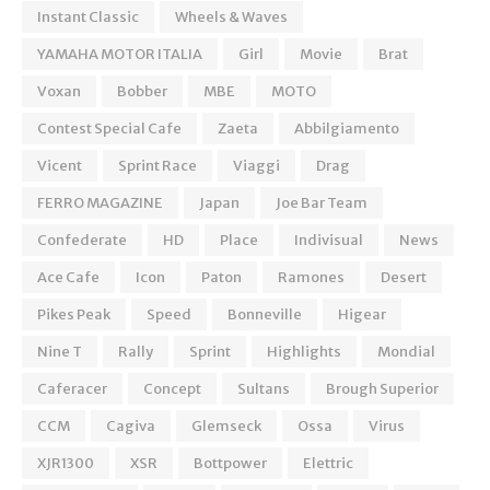
Instant Classic
Wheels & Waves
YAMAHA MOTOR ITALIA
Girl
Movie
Brat
Voxan
Bobber
MBE
MOTO
Contest Special Cafe
Zaeta
Abbilgiamento
Vicent
Sprint Race
Viaggi
Drag
FERRO MAGAZINE
Japan
Joe Bar Team
Confederate
HD
Place
Indivisual
News
Ace Cafe
Icon
Paton
Ramones
Desert
Pikes Peak
Speed
Bonneville
Higear
Nine T
Rally
Sprint
Highlights
Mondial
Caferacer
Concept
Sultans
Brough Superior
CCM
Cagiva
Glemseck
Ossa
Virus
XJR1300
XSR
Bottpower
Elettric