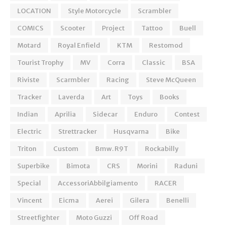
LOCATION
Style Motorcycle
Scrambler
COMICS
Scooter
Project
Tattoo
Buell
Motard
Royal Enfield
KTM
Restomod
Tourist Trophy
MV
Corra
Classic
BSA
Riviste
Scarmbler
Racing
Steve McQueen
Tracker
Laverda
Art
Toys
Books
Indian
Aprilia
Sidecar
Enduro
Contest
Electric
Strettracker
Husqvarna
Bike
Triton
Custom
Bmw. R9T
Rockabilly
Superbike
Bimota
CRS
Morini
Raduni
Special
AccessoriAbbilgiamento
RACER
Vincent
Eicma
Aerei
Gilera
Benelli
Streetfighter
Moto Guzzi
Off Road