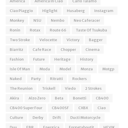
America
America In Ciao
Carlo Talamo
Ciao Piaggio
Higlight
Husaberg
Instagram
Monkey
NSU
Nembo
Neo Caferacer
Ronin
Rotax
Route 66
Taste Of Tsukuba
Two Stroke
Velocette
Victory
Bagger
Biarritz
Cafe Race
Chopper
Cinema
Fashion
Future
Heritage
History
Isle Of Man
Moda
Model
Monza
Motgp
Naked
Party
Ritratti
Rockers
The Reunion
Triskell
Viedo
2 Strokes
Akira
Alzo Zero
Beta
Bonetti
CB400
CB400 Super Four
CB400SF
CXBX
Ciao
Culture
Derby
Drift
Ducti Motorcycle
Duu
EBR
Energica
Forgetaboutit
HEVIK