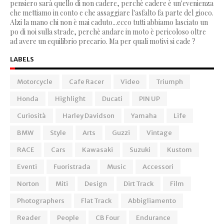
pensiero sarà quello di non cadere, perchè cadere è un'evenienza
che mettiamo in conto e che assaggiare l'asfalto fa parte del gioco.
Alzi la mano chi non è mai caduto...ecco tutti abbiamo lasciato un
po di noi sulla strade, perchè andare in moto è pericoloso oltre
ad avere un equilibrio precario. Ma per quali motivi si cade ?
LABELS
Motorcycle
Cafe Racer
Video
Triumph
Honda
Highlight
Ducati
PIN UP
Curiosità
Harley Davidson
Yamaha
Life
BMW
Style
Arts
Guzzi
Vintage
RACE
Cars
Kawasaki
Suzuki
Kustom
Eventi
Fuoristrada
Music
Accessori
Norton
Miti
Design
Dirt Track
Film
Photographers
Flat Track
Abbigliamento
Reader
People
CB Four
Endurance