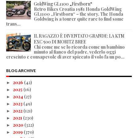
GoldWing GL1100 „Firstborn“
Retro Bikes Croatia 1981 Honda GoldWing
GL1100 „Firstborn“ – the story. The Honda
Goldwing is a tourer quite rare to find some
trans...
IL RAGAZZO È DIVENTATO GRANDE: LA KTM
EXC 500 DI MORITZ BREE
Chi come me se lo ricorda come un bambino
minuto al fianco del padre, vederlo oggi
cresciuto e consapevole di aver spiccato il volo fa un po...
BLOG ARCHIVE
2026
(42)
►
2025
(16)
►
2024
(27)
►
2023
(49)
►
2022
(121)
►
2021
(230)
►
2020
(322)
►
2019
(370)
►