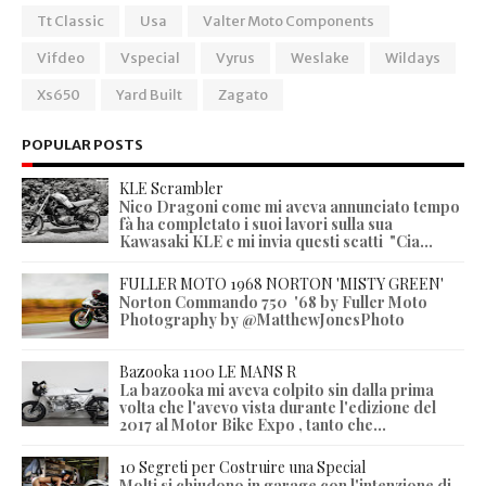
Tt Classic
Usa
Valter Moto Components
Vifdeo
Vspecial
Vyrus
Weslake
Wildays
Xs650
Yard Built
Zagato
POPULAR POSTS
KLE Scrambler
Nico Dragoni come mi aveva annunciato tempo
fà ha completato i suoi lavori sulla sua
Kawasaki KLE e mi invia questi scatti "Cia...
FULLER MOTO 1968 NORTON 'MISTY GREEN'
Norton Commando 750 '68 by Fuller Moto
Photography by @MatthewJonesPhoto
Bazooka 1100 LE MANS R
La bazooka mi aveva colpito sin dalla prima
volta che l'avevo vista durante l'edizione del
2017 al Motor Bike Expo , tanto che...
10 Segreti per Costruire una Special
Molti si chiudono in garage con l'intenzione di