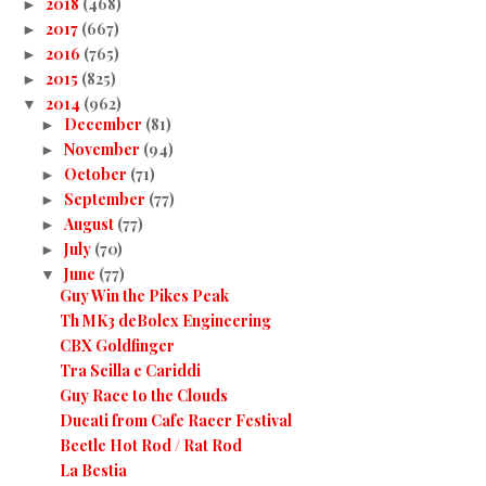
2018
(468)
►
2017
(667)
►
2016
(765)
►
2015
(825)
►
2014
(962)
▼
December
(81)
►
November
(94)
►
October
(71)
►
September
(77)
►
August
(77)
►
July
(70)
►
June
(77)
▼
Guy Win the Pikes Peak
Th MK3 deBolex Engineering
CBX Goldfinger
Tra Scilla e Cariddi
Guy Race to the Clouds
Ducati from Cafe Racer Festival
Beetle Hot Rod / Rat Rod
La Bestia