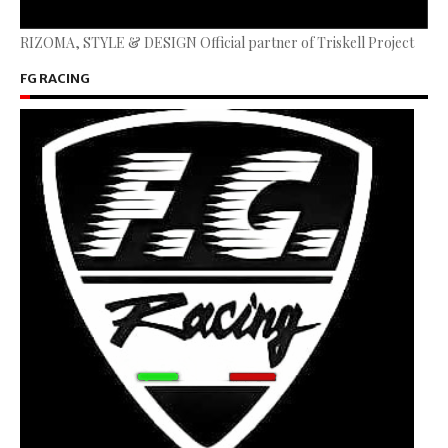
RIZOMA, STYLE & DESIGN Official partner of Triskell Project
FG RACING