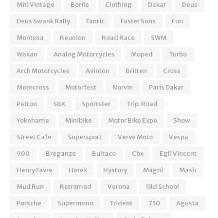
Miti Vintage
Borile
Clothing
Dakar
Deus
Deus Swank Rally
Fantic
Faster Sons
Fun
Montesa
Reunion
Road Race
SWM
Wakan
Analog Motorcycles
Moped
Turbo
Arch Motorcycles
Avinton
Britten
Cross
Motocross
Motorfest
Norvin
Paris Dakar
Patton
SBK
Sportster
Trip. Road
Yokohama
Minibike
Motor Bike Expo
Show
Street Cafe
Supersport
Verve Moto
Vespa
900
Breganze
Bultaco
Cbx
Egli Vincent
Henry Favre
Horex
Hystory
Magni
Mash
Mud Run
Retromod
Verona
Old School
Porsche
Supermono
Trident
750
Agusta