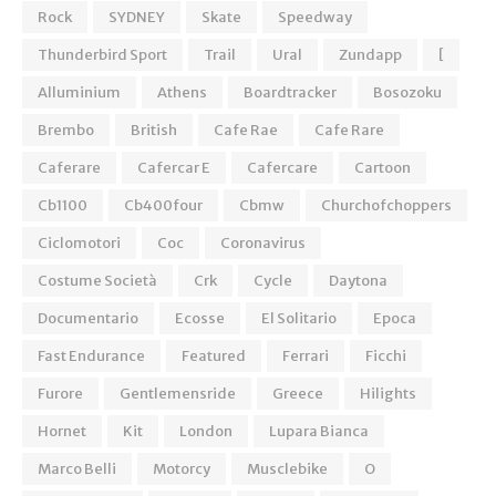
Rock
SYDNEY
Skate
Speedway
Thunderbird Sport
Trail
Ural
Zundapp
[
Alluminium
Athens
Boardtracker
Bosozoku
Brembo
British
Cafe Rae
Cafe Rare
Caferare
Cafercar E
Cafercare
Cartoon
Cb1100
Cb400four
Cbmw
Churchofchoppers
Ciclomotori
Coc
Coronavirus
Costume Società
Crk
Cycle
Daytona
Documentario
Ecosse
El Solitario
Epoca
Fast Endurance
Featured
Ferrari
Ficchi
Furore
Gentlemensride
Greece
Hilights
Hornet
Kit
London
Lupara Bianca
Marco Belli
Motorcy
Musclebike
O