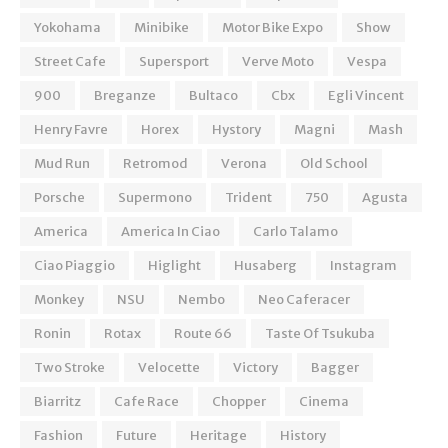
Yokohama
Minibike
Motor Bike Expo
Show
Street Cafe
Supersport
Verve Moto
Vespa
900
Breganze
Bultaco
Cbx
Egli Vincent
Henry Favre
Horex
Hystory
Magni
Mash
Mud Run
Retromod
Verona
Old School
Porsche
Supermono
Trident
750
Agusta
America
America In Ciao
Carlo Talamo
Ciao Piaggio
Higlight
Husaberg
Instagram
Monkey
NSU
Nembo
Neo Caferacer
Ronin
Rotax
Route 66
Taste Of Tsukuba
Two Stroke
Velocette
Victory
Bagger
Biarritz
Cafe Race
Chopper
Cinema
Fashion
Future
Heritage
History