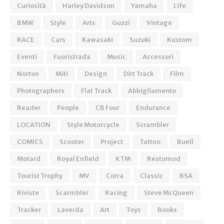
Curiosità
Harley Davidson
Yamaha
Life
BMW
Style
Arts
Guzzi
Vintage
RACE
Cars
Kawasaki
Suzuki
Kustom
Eventi
Fuoristrada
Music
Accessori
Norton
Miti
Design
Dirt Track
Film
Photographers
Flat Track
Abbigliamento
Reader
People
CB Four
Endurance
LOCATION
Style Motorcycle
Scrambler
COMICS
Scooter
Project
Tattoo
Buell
Motard
Royal Enfield
KTM
Restomod
Tourist Trophy
MV
Corra
Classic
BSA
Riviste
Scarmbler
Racing
Steve McQueen
Tracker
Laverda
Art
Toys
Books