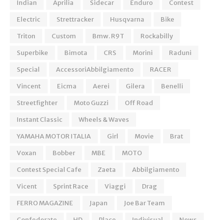
Indian
Aprilia
Sidecar
Enduro
Contest
Electric
Strettracker
Husqvarna
Bike
Triton
Custom
Bmw. R9T
Rockabilly
Superbike
Bimota
CRS
Morini
Raduni
Special
AccessoriAbbilgiamento
RACER
Vincent
Eicma
Aerei
Gilera
Benelli
Streetfighter
Moto Guzzi
Off Road
Instant Classic
Wheels & Waves
YAMAHA MOTOR ITALIA
Girl
Movie
Brat
Voxan
Bobber
MBE
MOTO
Contest Special Cafe
Zaeta
Abbilgiamento
Vicent
Sprint Race
Viaggi
Drag
FERRO MAGAZINE
Japan
Joe Bar Team
Confederate
HD
Place
Indivisual
News