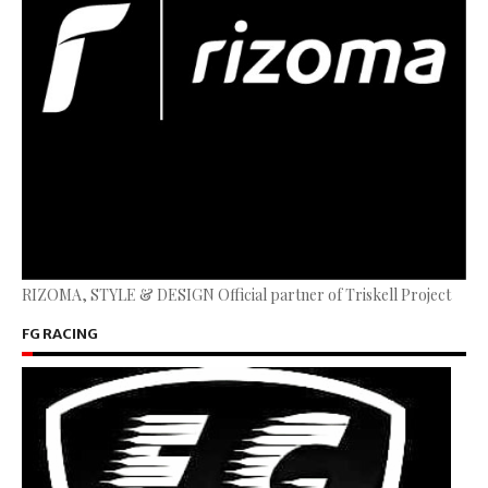
RIZOMA, STYLE & DESIGN Official partner of Triskell Project
FG RACING