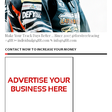
Make Your Track Days Better ... Since 2007 @forstreetracing
#4SR ✄ individual@4SR.com ✎ info@4SR.com
CONTACT NOW TO INCREASE YOUR MONEY