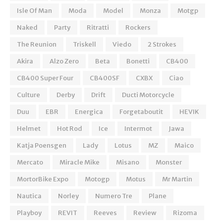
Isle Of Man
Moda
Model
Monza
Motgp
Naked
Party
Ritratti
Rockers
The Reunion
Triskell
Viedo
2 Strokes
Akira
Alzo Zero
Beta
Bonetti
CB400
CB400 Super Four
CB400SF
CXBX
Ciao
Culture
Derby
Drift
Ducti Motorcycle
Duu
EBR
Energica
Forgetaboutit
HEVIK
Helmet
Hot Rod
Ice
Intermot
Jawa
Katja Poensgen
Lady
Lotus
MZ
Maico
Mercato
Miracle Mike
Misano
Monster
MortorBike Expo
Motogp
Motus
Mr Martin
Nautica
Norley
Numero Tre
Plane
Playboy
REVIT
Reeves
Review
Rizoma