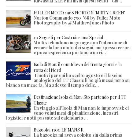
Kawasaki KLE e mi invia questi scatti "Cia...
FULLER MOTO 1968 NORTON 'MISTY GREEN'
Norton Commando 750 '68 by Fuller Moto
Photography by @MatthewJonesPhoto
10 Segreti per Costruire una Special
Molti si chiudono in garage con l'intenzione di
creare la loro moto dei sogni, ma spesso errori
e poca esperienza portano a un ri...
Isola di Man: il countdown dei trenta giorni e la
rotta del Nord
I motivi per cui ho scelto agosto e il fascino
analogico del TT Classic li ho già messi nero su
bianco un mese fa. Ma adesso il tempo delle...
Destinazione Isola di Man: Sto partendo per il TT
Classic
Un viaggio all'Isola di Man non lo improvvisi: ci
sono voluti mesi di pianificazione, incastri
logistici e notti passate sul calendario ...
Bazooka 1100 LE MANS R
La bazooka mi aveva colpito sin dalla prima