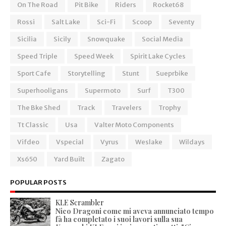
On The Road
Pit Bike
Riders
Rocket68
Rossi
Salt Lake
Sci-Fi
Scoop
Seventy
Sicilia
Sicily
Snowquake
Social Media
Speed Triple
Speed Week
Spirit Lake Cycles
Sport Cafe
Storytelling
Stunt
Sueprbike
Superhooligans
Supermoto
Surf
T300
The Bke Shed
Track
Travelers
Trophy
Tt Classic
Usa
Valter Moto Components
Vifdeo
Vspecial
Vyrus
Weslake
Wildays
Xs650
Yard Built
Zagato
POPULAR POSTS
KLE Scrambler
Nico Dragoni come mi aveva annunciato tempo
fà ha completato i suoi lavori sulla sua