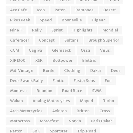
Ace Cafe
Icon
Paton
Ramones
Desert
Pikes Peak
Speed
Bonneville
Higear
Nine T
Rally
Sprint
Highlights
Mondial
Caferacer
Concept
Sultans
Brough Superior
CCM
Cagiva
Glemseck
Ossa
Virus
XJR1300
XSR
Bottpower
Elettric
Miti Vintage
Borile
Clothing
Dakar
Deus
Deus Swank Rally
Fantic
Faster Sons
Fun
Montesa
Reunion
Road Race
SWM
Wakan
Analog Motorcycles
Moped
Turbo
Arch Motorcycles
Avinton
Britten
Cross
Motocross
Motorfest
Norvin
Paris Dakar
Patton
SBK
Sportster
Trip. Road