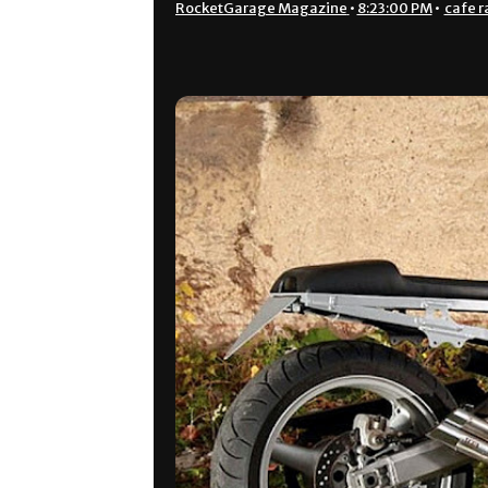
RocketGarage Magazine
•
8:23:00 PM
•
cafe r