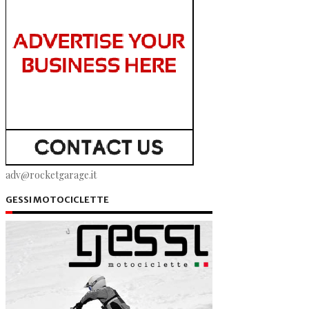
adv@rocketgarage.it
GESSI MOTOCICLETTE