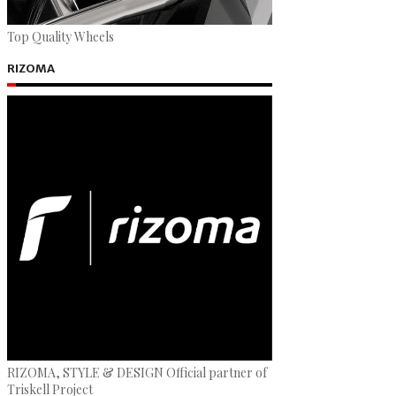
Top Quality Wheels
RIZOMA
RIZOMA, STYLE & DESIGN Official partner of
Triskell Project