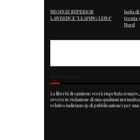
BROUGH SUPERIOR
Isola d
LAWRENCE "LEAPING LENA"
trenta g
Nord
PREVIOUS
100 PS - Custombike Show
NO COMMENTS
La libertà di opinione verrà rispettata sempre, 
ovvero in violazione di una qualsiasi normativ
relativo indirizzo ip di pubblicazione) per una