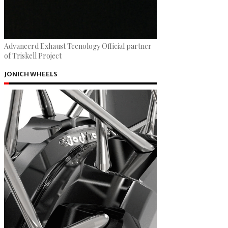
Advancerd Exhaust Tecnology Official partner
of Triskell Project
JONICH WHEELS