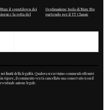
i Man: il countdown dei
Destinazione Isola di Man: Sto
iorni e la rotta del
partendo per il TT Classic
NEXT
Buell Stoop Motorcycle
nei limiti della legalità. Qualora si ravvisino commenti offensivi
a in vigore, il commento verrà cancellato ma conservato (con il
 eventuale azione legale.