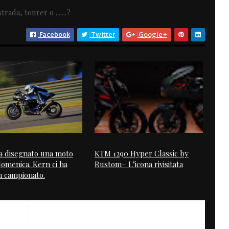
rada, tourer o .......?
Facebook
Twitter
Google+
 disegnato una moto
KTM 1290 Hyper Classic by
domenica. Kern ci ha
Rustom– L’icona rivisitata
n campionato.
NEXT
Hidemo Sporty