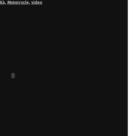
ità
,
Motorcycle
,
video