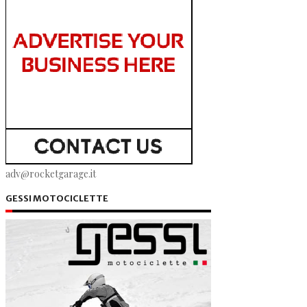
adv@rocketgarage.it
GESSI MOTOCICLETTE