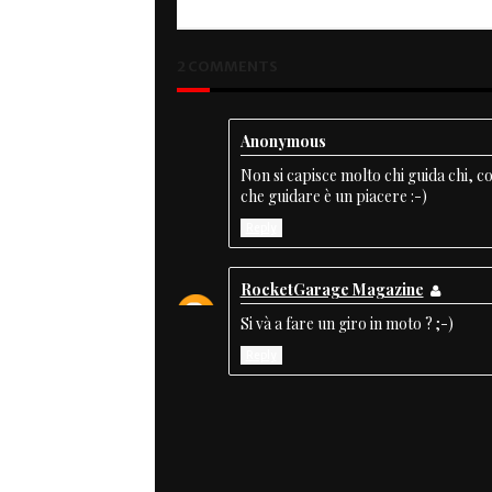
2 COMMENTS
Anonymous
Non si capisce molto chi guida chi, 
che guidare è un piacere :-)
Reply
RocketGarage Magazine
Si và a fare un giro in moto ? ;-)
Reply