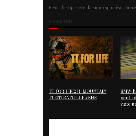
E voi che tipi siete da supersportiva , fuorist
SHARE THIS
TT FOR LIFE: IL MOUNTAIN
BMW ha
TI ENTRA NELLE VENE
per la 
vinto u
PREVIOUS
Italian Sniper