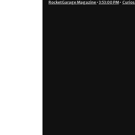
RocketGarage Magazine
•
3:53:00 PM
•
Curios