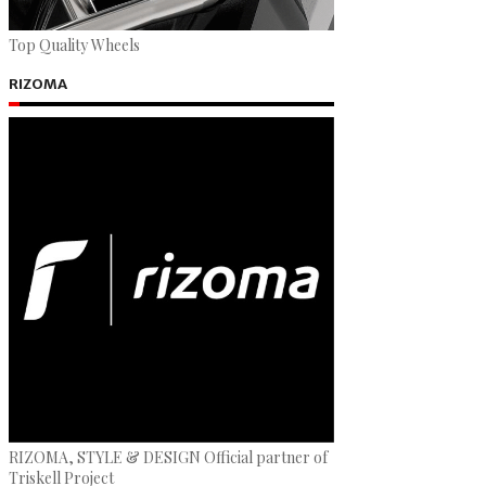
Top Quality Wheels
RIZOMA
RIZOMA, STYLE & DESIGN Official partner of
Triskell Project