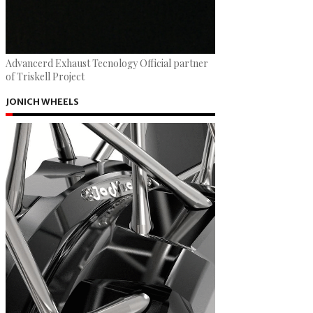
Advancerd Exhaust Tecnology Official partner
of Triskell Project
JONICH WHEELS