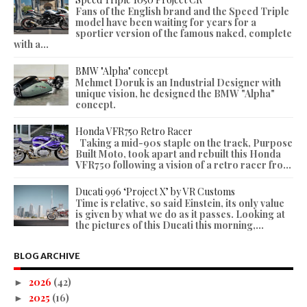
Fans of the English brand and the Speed Triple
model have been waiting for years for a
sportier version of the famous naked, complete
with a...
BMW "Alpha" concept
Mehmet Doruk is an Industrial Designer with
unique vision, he designed the BMW "Alpha"
concept.
Honda VFR750 Retro Racer
Taking a mid-90s staple on the track, Purpose
Built Moto, took apart and rebuilt this Honda
VFR750 following a vision of a retro racer fro...
Ducati 996 ‘Project X’ by VR Customs
Time is relative, so said Einstein, its only value
is given by what we do as it passes. Looking at
the pictures of this Ducati this morning,...
BLOG ARCHIVE
2026
(42)
►
2025
(16)
►