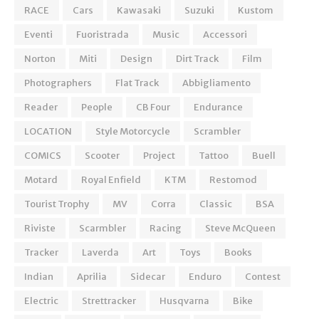
RACE
Cars
Kawasaki
Suzuki
Kustom
Eventi
Fuoristrada
Music
Accessori
Norton
Miti
Design
Dirt Track
Film
Photographers
Flat Track
Abbigliamento
Reader
People
CB Four
Endurance
LOCATION
Style Motorcycle
Scrambler
COMICS
Scooter
Project
Tattoo
Buell
Motard
Royal Enfield
KTM
Restomod
Tourist Trophy
MV
Corra
Classic
BSA
Riviste
Scarmbler
Racing
Steve McQueen
Tracker
Laverda
Art
Toys
Books
Indian
Aprilia
Sidecar
Enduro
Contest
Electric
Strettracker
Husqvarna
Bike