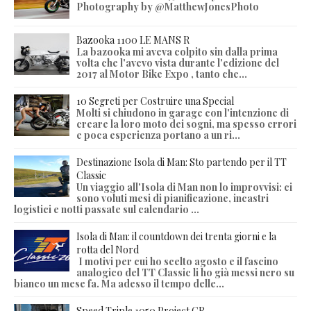
Photography by @MatthewJonesPhoto
Bazooka 1100 LE MANS R
La bazooka mi aveva colpito sin dalla prima
volta che l'avevo vista durante l'edizione del
2017 al Motor Bike Expo , tanto che...
10 Segreti per Costruire una Special
Molti si chiudono in garage con l'intenzione di
creare la loro moto dei sogni, ma spesso errori
e poca esperienza portano a un ri...
Destinazione Isola di Man: Sto partendo per il TT
Classic
Un viaggio all'Isola di Man non lo improvvisi: ci
sono voluti mesi di pianificazione, incastri
logistici e notti passate sul calendario ...
Isola di Man: il countdown dei trenta giorni e la
rotta del Nord
I motivi per cui ho scelto agosto e il fascino
analogico del TT Classic li ho già messi nero su
bianco un mese fa. Ma adesso il tempo delle...
Speed Triple 1050 Project CR