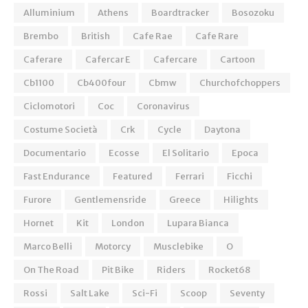
Alluminium
Athens
Boardtracker
Bosozoku
Brembo
British
Cafe Rae
Cafe Rare
Caferare
Cafercar E
Cafercare
Cartoon
Cb1100
Cb400four
Cbmw
Churchofchoppers
Ciclomotori
Coc
Coronavirus
Costume Società
Crk
Cycle
Daytona
Documentario
Ecosse
El Solitario
Epoca
Fast Endurance
Featured
Ferrari
Ficchi
Furore
Gentlemensride
Greece
Hilights
Hornet
Kit
London
Lupara Bianca
Marco Belli
Motorcy
Musclebike
O
On The Road
Pit Bike
Riders
Rocket68
Rossi
Salt Lake
Sci-Fi
Scoop
Seventy