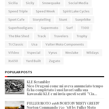
Sicilia
Sicily
Snowquake
Social Media
Speed Triple
Speed Week
Spirit Lake Cycles
Sport Cafe
Storytelling
Stunt
Sueprbike
Superhooligans
Supermoto
Surf
T300
The Bke Shed
Track
Travelers
Trophy
Tt Classic
Usa
Valter Moto Components
Vifdeo
Vspecial
Vyrus
Weslake
Wildays
Xs650
Yard Built
Zagato
POPULAR POSTS
KLE Scrambler
Nico Dragoni come mi aveva annunciato tempo
fà ha completato i suoi lavori sulla sua
Kawasaki KLE e mi invia questi scatti "Cia...
FULLER MOTO 1968 NORTON 'MISTY GREEN'
Norton Commando 750 '68 by Fuller Moto