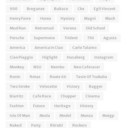
900
Breganze
Bultaco
Cbx
Egli Vincent
Henry Favre
Horex
Hystory
Magni
Mash
Mud Run
Retromod
Verona
Old School
Porsche
Supermono
Trident
750
Agusta
America
America In Ciao
Carlo Talamo
Ciao Piaggio
Higlight
Husaberg
Instagram
Monkey
NSU
Nembo
Neo Caferacer
Ronin
Rotax
Route 66
Taste Of Tsukuba
Two Stroke
Velocette
Victory
Bagger
Biarritz
Cafe Race
Chopper
Cinema
Fashion
Future
Heritage
History
Isle Of Man
Moda
Model
Monza
Motgp
Naked
Party
Ritratti
Rockers