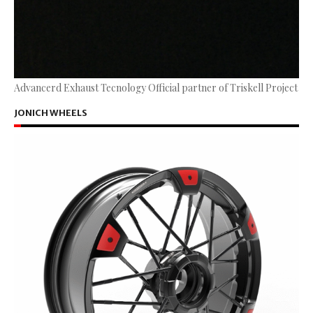
Advancerd Exhaust Tecnology Official partner of Triskell Project
JONICH WHEELS