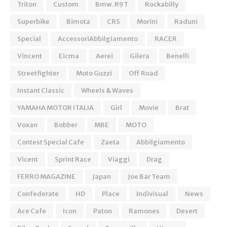
Triton
Custom
Bmw. R9T
Rockabilly
Superbike
Bimota
CRS
Morini
Raduni
Special
AccessoriAbbilgiamento
RACER
Vincent
Eicma
Aerei
Gilera
Benelli
Streetfighter
Moto Guzzi
Off Road
Instant Classic
Wheels & Waves
YAMAHA MOTOR ITALIA
Girl
Movie
Brat
Voxan
Bobber
MBE
MOTO
Contest Special Cafe
Zaeta
Abbilgiamento
Vicent
Sprint Race
Viaggi
Drag
FERRO MAGAZINE
Japan
Joe Bar Team
Confederate
HD
Place
Indivisual
News
Ace Cafe
Icon
Paton
Ramones
Desert