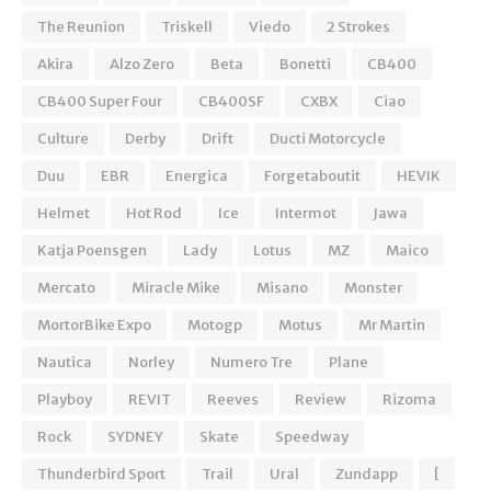
The Reunion
Triskell
Viedo
2 Strokes
Akira
Alzo Zero
Beta
Bonetti
CB400
CB400 Super Four
CB400SF
CXBX
Ciao
Culture
Derby
Drift
Ducti Motorcycle
Duu
EBR
Energica
Forgetaboutit
HEVIK
Helmet
Hot Rod
Ice
Intermot
Jawa
Katja Poensgen
Lady
Lotus
MZ
Maico
Mercato
Miracle Mike
Misano
Monster
MortorBike Expo
Motogp
Motus
Mr Martin
Nautica
Norley
Numero Tre
Plane
Playboy
REVIT
Reeves
Review
Rizoma
Rock
SYDNEY
Skate
Speedway
Thunderbird Sport
Trail
Ural
Zundapp
[