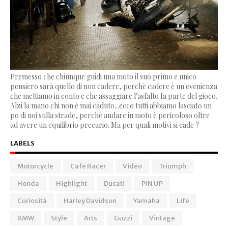
Premesso che chiunque guidi una moto il suo primo e unico
pensiero sarà quello di non cadere, perchè cadere è un'evenienza
che mettiamo in conto e che assaggiare l'asfalto fa parte del gioco.
Alzi la mano chi non è mai caduto...ecco tutti abbiamo lasciato un
po di noi sulla strade, perchè andare in moto è pericoloso oltre
ad avere un equilibrio precario. Ma per quali motivi si cade ?
LABELS
Motorcycle
Cafe Racer
Video
Triumph
Honda
Highlight
Ducati
PIN UP
Curiosità
Harley Davidson
Yamaha
Life
BMW
Style
Arts
Guzzi
Vintage