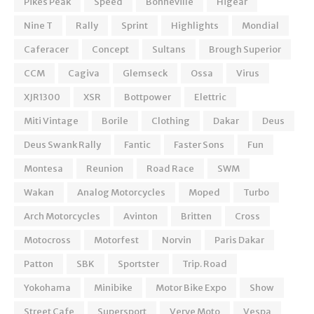
Pikes Peak
Speed
Bonneville
Higear
Nine T
Rally
Sprint
Highlights
Mondial
Caferacer
Concept
Sultans
Brough Superior
CCM
Cagiva
Glemseck
Ossa
Virus
XJR1300
XSR
Bottpower
Elettric
Miti Vintage
Borile
Clothing
Dakar
Deus
Deus Swank Rally
Fantic
Faster Sons
Fun
Montesa
Reunion
Road Race
SWM
Wakan
Analog Motorcycles
Moped
Turbo
Arch Motorcycles
Avinton
Britten
Cross
Motocross
Motorfest
Norvin
Paris Dakar
Patton
SBK
Sportster
Trip. Road
Yokohama
Minibike
Motor Bike Expo
Show
Street Cafe
Supersport
Verve Moto
Vespa