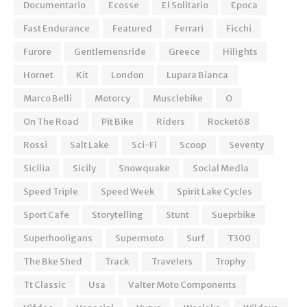
Documentario
Ecosse
El Solitario
Epoca
Fast Endurance
Featured
Ferrari
Ficchi
Furore
Gentlemensride
Greece
Hilights
Hornet
Kit
London
Lupara Bianca
Marco Belli
Motorcy
Musclebike
O
On The Road
Pit Bike
Riders
Rocket68
Rossi
Salt Lake
Sci-Fi
Scoop
Seventy
Sicilia
Sicily
Snowquake
Social Media
Speed Triple
Speed Week
Spirit Lake Cycles
Sport Cafe
Storytelling
Stunt
Sueprbike
Superhooligans
Supermoto
Surf
T300
The Bke Shed
Track
Travelers
Trophy
Tt Classic
Usa
Valter Moto Components