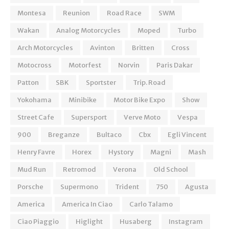
Montesa
Reunion
Road Race
SWM
Wakan
Analog Motorcycles
Moped
Turbo
Arch Motorcycles
Avinton
Britten
Cross
Motocross
Motorfest
Norvin
Paris Dakar
Patton
SBK
Sportster
Trip. Road
Yokohama
Minibike
Motor Bike Expo
Show
Street Cafe
Supersport
Verve Moto
Vespa
900
Breganze
Bultaco
Cbx
Egli Vincent
Henry Favre
Horex
Hystory
Magni
Mash
Mud Run
Retromod
Verona
Old School
Porsche
Supermono
Trident
750
Agusta
America
America In Ciao
Carlo Talamo
Ciao Piaggio
Higlight
Husaberg
Instagram