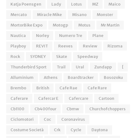
Katja Poensgen
Lady
Lotus
MZ
Maico
Mercato
Miracle Mike
Misano
Monster
MortorBike Expo
Motogp
Motus
Mr Martin
Nautica
Norley
Numero Tre
Plane
Playboy
REVIT
Reeves
Review
Rizoma
Rock
SYDNEY
Skate
Speedway
Thunderbird Sport
Trail
Ural
Zundapp
[
Alluminium
Athens
Boardtracker
Bosozoku
Brembo
British
Cafe Rae
Cafe Rare
Caferare
Cafercar E
Cafercare
Cartoon
Cb1100
Cb400four
Cbmw
Churchofchoppers
Ciclomotori
Coc
Coronavirus
Costume Società
Crk
Cycle
Daytona