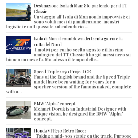
Destinazione Isola di Man: Sto partendo per il TT
Classic
Un viaggio all'Isola di Man non lo improvvisi: ci
sono voluti mesi di pianificazione, incastri
logistici e notti passate sul calendario ...
Isola di Man: il countdown dei trenta giorni e la
rotta del Nord
I motivi per cui ho scelto agosto e il fascino
analogico del TT Classic li ho già messi nero su
bianco un mese fa. Ma adesso il tempo delle...
Speed Triple 1050 Project CR
Fans of the English brand and the Speed Triple
model have been waiting for years for a
sportier version of the famous naked, complete
with a...
BMW "Alpha" concept
Mehmet Doruk is an Industrial Designer with
unique vision, he designed the BMW "Alpha"
concept.
Honda VFR750 Retro Racer
Taking a mid-90s staple on the track, Purpose