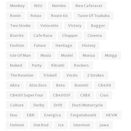
Monkey
NSU
Nembo
Neo Caferacer
Ronin
Rotax
Route 66
Taste Of Tsukuba
Two Stroke
Velocette
Victory
Bagger
Biarritz
Cafe Race
Chopper
Cinema
Fashion
Future
Heritage
History
Isle Of Man
Moda
Model
Monza
Motgp
Naked
Party
Ritratti
Rockers
The Reunion
Triskell
Viedo
2 Strokes
Akira
Alzo Zero
Beta
Bonetti
CB400
CB400 Super Four
CB400SF
CXBX
Ciao
Culture
Derby
Drift
Ducti Motorcycle
Duu
EBR
Energica
Forgetaboutit
HEVIK
Helmet
Hot Rod
Ice
Intermot
Jawa