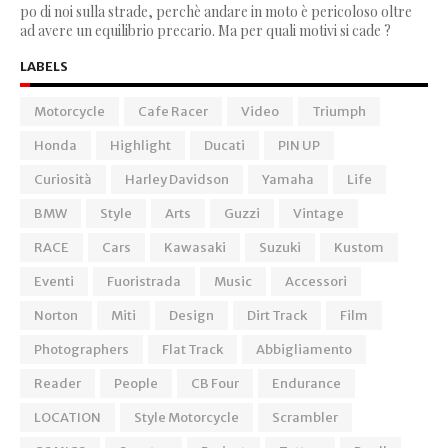
po di noi sulla strade, perchè andare in moto è pericoloso oltre
ad avere un equilibrio precario. Ma per quali motivi si cade ?
LABELS
Motorcycle
Cafe Racer
Video
Triumph
Honda
Highlight
Ducati
PIN UP
Curiosità
Harley Davidson
Yamaha
Life
BMW
Style
Arts
Guzzi
Vintage
RACE
Cars
Kawasaki
Suzuki
Kustom
Eventi
Fuoristrada
Music
Accessori
Norton
Miti
Design
Dirt Track
Film
Photographers
Flat Track
Abbigliamento
Reader
People
CB Four
Endurance
LOCATION
Style Motorcycle
Scrambler