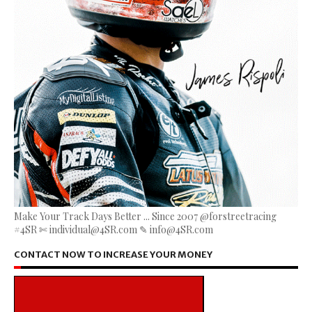
Make Your Track Days Better ... Since 2007 @forstreetracing
#4SR ✄ individual@4SR.com ✎ info@4SR.com
CONTACT NOW TO INCREASE YOUR MONEY