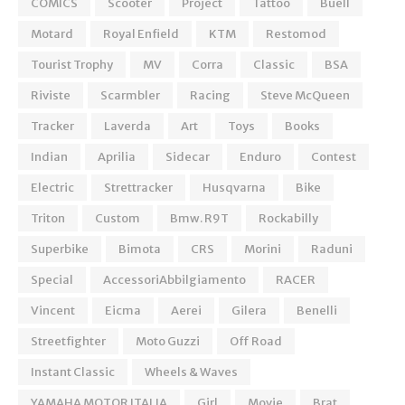
COMICS
Scooter
Project
Tattoo
Buell
Motard
Royal Enfield
KTM
Restomod
Tourist Trophy
MV
Corra
Classic
BSA
Riviste
Scarmbler
Racing
Steve McQueen
Tracker
Laverda
Art
Toys
Books
Indian
Aprilia
Sidecar
Enduro
Contest
Electric
Strettracker
Husqvarna
Bike
Triton
Custom
Bmw. R9T
Rockabilly
Superbike
Bimota
CRS
Morini
Raduni
Special
AccessoriAbbilgiamento
RACER
Vincent
Eicma
Aerei
Gilera
Benelli
Streetfighter
Moto Guzzi
Off Road
Instant Classic
Wheels & Waves
YAMAHA MOTOR ITALIA
Girl
Movie
Brat