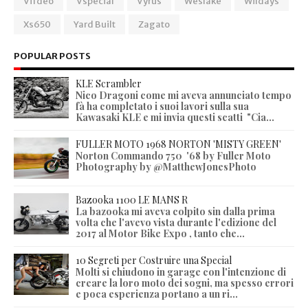
Vifdeo
Vspecial
Vyrus
Weslake
Wildays
Xs650
Yard Built
Zagato
POPULAR POSTS
KLE Scrambler
Nico Dragoni come mi aveva annunciato tempo
fà ha completato i suoi lavori sulla sua
Kawasaki KLE e mi invia questi scatti "Cia...
FULLER MOTO 1968 NORTON 'MISTY GREEN'
Norton Commando 750 '68 by Fuller Moto
Photography by @MatthewJonesPhoto
Bazooka 1100 LE MANS R
La bazooka mi aveva colpito sin dalla prima
volta che l'avevo vista durante l'edizione del
2017 al Motor Bike Expo , tanto che...
10 Segreti per Costruire una Special
Molti si chiudono in garage con l'intenzione di
creare la loro moto dei sogni, ma spesso errori
e poca esperienza portano a un ri...