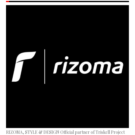
RIZOMA, STYLE & DESIGN Official partner of Triskell Project