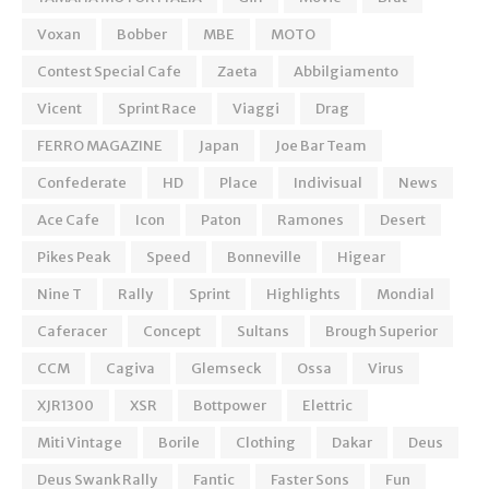
Voxan
Bobber
MBE
MOTO
Contest Special Cafe
Zaeta
Abbilgiamento
Vicent
Sprint Race
Viaggi
Drag
FERRO MAGAZINE
Japan
Joe Bar Team
Confederate
HD
Place
Indivisual
News
Ace Cafe
Icon
Paton
Ramones
Desert
Pikes Peak
Speed
Bonneville
Higear
Nine T
Rally
Sprint
Highlights
Mondial
Caferacer
Concept
Sultans
Brough Superior
CCM
Cagiva
Glemseck
Ossa
Virus
XJR1300
XSR
Bottpower
Elettric
Miti Vintage
Borile
Clothing
Dakar
Deus
Deus Swank Rally
Fantic
Faster Sons
Fun