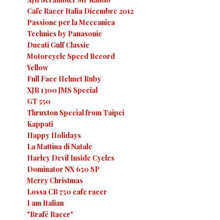
Cafe Racer Italia Dicembre 2012
Passione per la Meccanica
Technics by Panasonic
Ducati Gulf Classic
Motorcycle Speed Record
Yellow
Full Face Helmet Ruby
XJR 1300 JMS Special
GT 550
Thruxton Special from Taipei
Kappati
Happy Holidays
La Mattina di Natale
Harley Devil Inside Cycles
Dominator NX 650 SP
Merry Christmas
Lossa CB 750 cafe racer
I am Italian
"Brafé Racer"