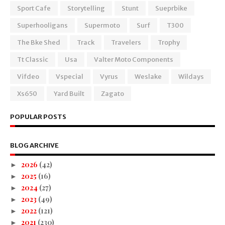
Sport Cafe
Storytelling
Stunt
Sueprbike
Superhooligans
Supermoto
Surf
T300
The Bke Shed
Track
Travelers
Trophy
Tt Classic
Usa
Valter Moto Components
Vifdeo
Vspecial
Vyrus
Weslake
Wildays
Xs650
Yard Built
Zagato
POPULAR POSTS
BLOG ARCHIVE
2026
(42)
►
2025
(16)
►
2024
(27)
►
2023
(49)
►
2022
(121)
►
2021
(230)
►