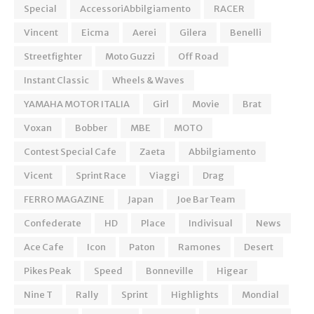
Special
AccessoriAbbilgiamento
RACER
Vincent
Eicma
Aerei
Gilera
Benelli
Streetfighter
Moto Guzzi
Off Road
Instant Classic
Wheels & Waves
YAMAHA MOTOR ITALIA
Girl
Movie
Brat
Voxan
Bobber
MBE
MOTO
Contest Special Cafe
Zaeta
Abbilgiamento
Vicent
Sprint Race
Viaggi
Drag
FERRO MAGAZINE
Japan
Joe Bar Team
Confederate
HD
Place
Indivisual
News
Ace Cafe
Icon
Paton
Ramones
Desert
Pikes Peak
Speed
Bonneville
Higear
Nine T
Rally
Sprint
Highlights
Mondial