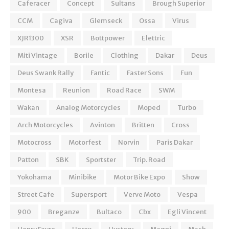
Caferacer
Concept
Sultans
Brough Superior
CCM
Cagiva
Glemseck
Ossa
Virus
XJR1300
XSR
Bottpower
Elettric
Miti Vintage
Borile
Clothing
Dakar
Deus
Deus Swank Rally
Fantic
Faster Sons
Fun
Montesa
Reunion
Road Race
SWM
Wakan
Analog Motorcycles
Moped
Turbo
Arch Motorcycles
Avinton
Britten
Cross
Motocross
Motorfest
Norvin
Paris Dakar
Patton
SBK
Sportster
Trip. Road
Yokohama
Minibike
Motor Bike Expo
Show
Street Cafe
Supersport
Verve Moto
Vespa
900
Breganze
Bultaco
Cbx
Egli Vincent