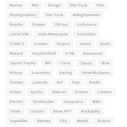
Norton
Miti
Design
Dirt Track
Film
Photographers
Flat Track
Abbigliamento
Reader
People
CB Four
Endurance
LOCATION
Style Motorcycle
Scrambler
COMICS
Scooter
Project
Tattoo
Buell
Motard
Royal Enfield
KTM
Restomod
Tourist Trophy
MV
Corra
Classic
BSA
Riviste
Scarmbler
Racing
Steve McQueen
Tracker
Laverda
Art
Toys
Books
Indian
Aprilia
Sidecar
Enduro
Contest
Electric
Strettracker
Husqvarna
Bike
Triton
Custom
Bmw. R9T
Rockabilly
Superbike
Bimota
CRS
Morini
Raduni