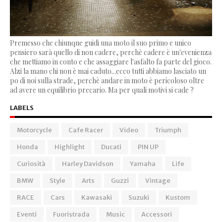
Premesso che chiunque guidi una moto il suo primo e unico
pensiero sarà quello di non cadere, perchè cadere è un'evenienza
che mettiamo in conto e che assaggiare l'asfalto fa parte del gioco.
Alzi la mano chi non è mai caduto...ecco tutti abbiamo lasciato un
po di noi sulla strade, perchè andare in moto è pericoloso oltre
ad avere un equilibrio precario. Ma per quali motivi si cade ?
LABELS
Motorcycle
Cafe Racer
Video
Triumph
Honda
Highlight
Ducati
PIN UP
Curiosità
Harley Davidson
Yamaha
Life
BMW
Style
Arts
Guzzi
Vintage
RACE
Cars
Kawasaki
Suzuki
Kustom
Eventi
Fuoristrada
Music
Accessori