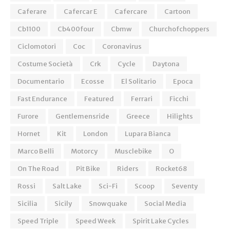
Caferare
Cafercar E
Cafercare
Cartoon
Cb1100
Cb400four
Cbmw
Churchofchoppers
Ciclomotori
Coc
Coronavirus
Costume Società
Crk
Cycle
Daytona
Documentario
Ecosse
El Solitario
Epoca
Fast Endurance
Featured
Ferrari
Ficchi
Furore
Gentlemensride
Greece
Hilights
Hornet
Kit
London
Lupara Bianca
Marco Belli
Motorcy
Musclebike
O
On The Road
Pit Bike
Riders
Rocket68
Rossi
Salt Lake
Sci-Fi
Scoop
Seventy
Sicilia
Sicily
Snowquake
Social Media
Speed Triple
Speed Week
Spirit Lake Cycles