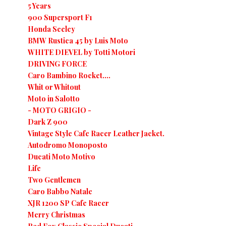
5 Years
900 Supersport F1
Honda Seeley
BMW Rustica 45 by Luis Moto
WHITE DIEVEL by Totti Motori
DRIVING FORCE
Caro Bambino Rocket....
Whit or Whitout
Moto in Salotto
- MOTO GRIGIO -
Dark Z 900
Vintage Style Cafe Racer Leather Jacket.
Autodromo Monoposto
Ducati Moto Motivo
Life
Two Gentlemen
Caro Babbo Natale
XJR 1200 SP Cafe Racer
Merry Christmas