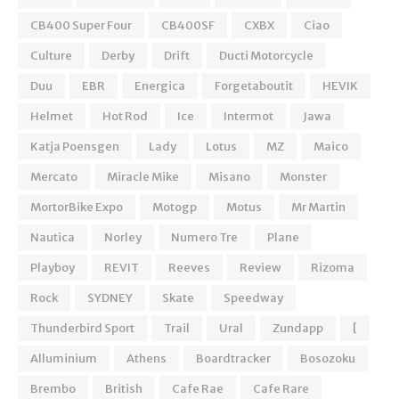
CB400 Super Four
CB400SF
CXBX
Ciao
Culture
Derby
Drift
Ducti Motorcycle
Duu
EBR
Energica
Forgetaboutit
HEVIK
Helmet
Hot Rod
Ice
Intermot
Jawa
Katja Poensgen
Lady
Lotus
MZ
Maico
Mercato
Miracle Mike
Misano
Monster
MortorBike Expo
Motogp
Motus
Mr Martin
Nautica
Norley
Numero Tre
Plane
Playboy
REVIT
Reeves
Review
Rizoma
Rock
SYDNEY
Skate
Speedway
Thunderbird Sport
Trail
Ural
Zundapp
[
Alluminium
Athens
Boardtracker
Bosozoku
Brembo
British
Cafe Rae
Cafe Rare