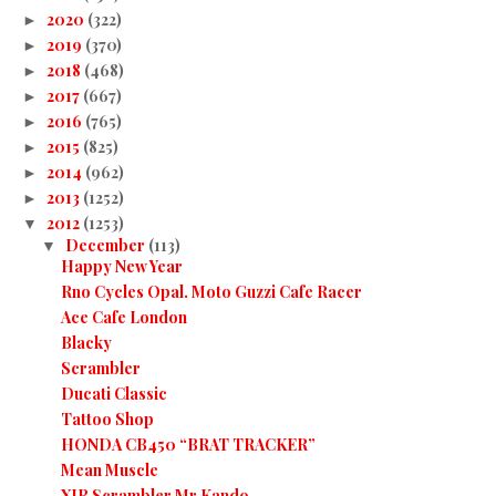
2020
(322)
►
2019
(370)
►
2018
(468)
►
2017
(667)
►
2016
(765)
►
2015
(825)
►
2014
(962)
►
2013
(1252)
►
2012
(1253)
▼
December
(113)
▼
Happy New Year
Rno Cycles Opal. Moto Guzzi Cafe Racer
Ace Cafe London
Blacky
Scrambler
Ducati Classic
Tattoo Shop
HONDA CB450 “BRAT TRACKER”
Mean Muscle
XJR Scrambler Mr Kando