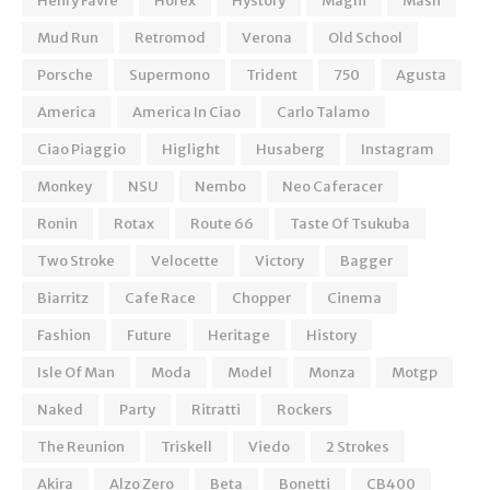
Henry Favre
Horex
Hystory
Magni
Mash
Mud Run
Retromod
Verona
Old School
Porsche
Supermono
Trident
750
Agusta
America
America In Ciao
Carlo Talamo
Ciao Piaggio
Higlight
Husaberg
Instagram
Monkey
NSU
Nembo
Neo Caferacer
Ronin
Rotax
Route 66
Taste Of Tsukuba
Two Stroke
Velocette
Victory
Bagger
Biarritz
Cafe Race
Chopper
Cinema
Fashion
Future
Heritage
History
Isle Of Man
Moda
Model
Monza
Motgp
Naked
Party
Ritratti
Rockers
The Reunion
Triskell
Viedo
2 Strokes
Akira
Alzo Zero
Beta
Bonetti
CB400