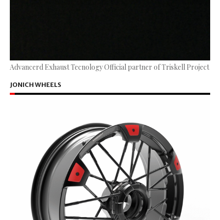
Advancerd Exhaust Tecnology Official partner of Triskell Project
JONICH WHEELS