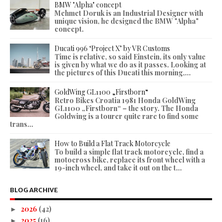
BMW "Alpha" concept
Mehmet Doruk is an Industrial Designer with
unique vision, he designed the BMW "Alpha"
concept.
Ducati 996 ‘Project X’ by VR Customs
Time is relative, so said Einstein, its only value
is given by what we do as it passes. Looking at
the pictures of this Ducati this morning,...
GoldWing GL1100 „Firstborn“
Retro Bikes Croatia 1981 Honda GoldWing
GL1100 „Firstborn“ – the story. The Honda
Goldwing is a tourer quite rare to find some
trans...
How to Build a Flat Track Motorcycle
To build a simple flat track motorcycle, find a
motocross bike, replace its front wheel with a
19-inch wheel, and take it out on the t...
BLOG ARCHIVE
2026
(42)
►
2025
(16)
►