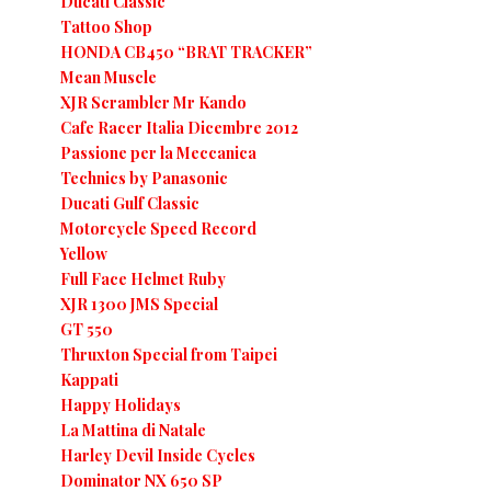
Ducati Classic
Tattoo Shop
HONDA CB450 “BRAT TRACKER”
Mean Muscle
XJR Scrambler Mr Kando
Cafe Racer Italia Dicembre 2012
Passione per la Meccanica
Technics by Panasonic
Ducati Gulf Classic
Motorcycle Speed Record
Yellow
Full Face Helmet Ruby
XJR 1300 JMS Special
GT 550
Thruxton Special from Taipei
Kappati
Happy Holidays
La Mattina di Natale
Harley Devil Inside Cycles
Dominator NX 650 SP