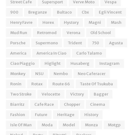
Street Cafe
Supersport
Verve Moto
Vespa
900
Breganze
Bultaco
Cbx
Egli Vincent
Henry Favre
Horex
Hystory
Magni
Mash
Mud Run
Retromod
Verona
Old School
Porsche
Supermono
Trident
750
Agusta
America
America In Ciao
Carlo Talamo
Ciao Piaggio
Higlight
Husaberg
Instagram
Monkey
NSU
Nembo
Neo Caferacer
Ronin
Rotax
Route 66
Taste Of Tsukuba
Two Stroke
Velocette
Victory
Bagger
Biarritz
Cafe Race
Chopper
Cinema
Fashion
Future
Heritage
History
Isle Of Man
Moda
Model
Monza
Motgp