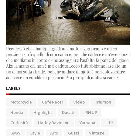
Premesso che chiunque guidi una moto il suo primo e unico
pensiero sarà quello di non cadere, perchè cadere è un'evenienza
che mettiamo in conto e che assaggiare l'asfalto fa parte del gioco.
Alzi la mano chi non è mai caduto...ecco tutti abbiamo lasciato un
po di noi sulla strade, perchè andare in moto è pericoloso oltre
ad avere un equilibrio precario. Ma per quali motivi si cade ?
LABELS
Motorcycle
Cafe Racer
Video
Triumph
Honda
Highlight
Ducati
PIN UP
Curiosità
Harley Davidson
Yamaha
Life
BMW
Style
Arts
Guzzi
Vintage