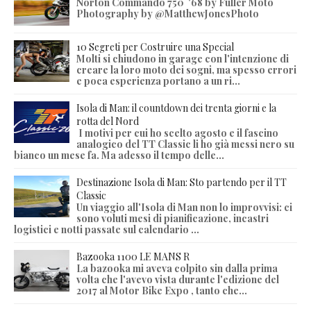
Norton Commando 750 '68 by Fuller Moto
Photography by @MatthewJonesPhoto
10 Segreti per Costruire una Special
Molti si chiudono in garage con l'intenzione di
creare la loro moto dei sogni, ma spesso errori
e poca esperienza portano a un ri...
Isola di Man: il countdown dei trenta giorni e la
rotta del Nord
I motivi per cui ho scelto agosto e il fascino
analogico del TT Classic li ho già messi nero su
bianco un mese fa. Ma adesso il tempo delle...
Destinazione Isola di Man: Sto partendo per il TT
Classic
Un viaggio all'Isola di Man non lo improvvisi: ci
sono voluti mesi di pianificazione, incastri
logistici e notti passate sul calendario ...
Bazooka 1100 LE MANS R
La bazooka mi aveva colpito sin dalla prima
volta che l'avevo vista durante l'edizione del
2017 al Motor Bike Expo , tanto che...