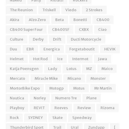
Naked
Party
Ritratti
Rockers
The Reunion
Triskell
Viedo
2 Strokes
Akira
Alzo Zero
Beta
Bonetti
CB400
CB400 Super Four
CB400SF
CXBX
Ciao
Culture
Derby
Drift
Ducti Motorcycle
Duu
EBR
Energica
Forgetaboutit
HEVIK
Helmet
Hot Rod
Ice
Intermot
Jawa
Katja Poensgen
Lady
Lotus
MZ
Maico
Mercato
Miracle Mike
Misano
Monster
MortorBike Expo
Motogp
Motus
Mr Martin
Nautica
Norley
Numero Tre
Plane
Playboy
REVIT
Reeves
Review
Rizoma
Rock
SYDNEY
Skate
Speedway
Thunderbird Sport
Trail
Ural
Zundapp
[