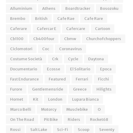
Alluminium
Athens
Boardtracker
Bosozoku
Brembo
British
Cafe Rae
Cafe Rare
Caferare
Cafercar E
Cafercare
Cartoon
Cb1100
Cb400four
Cbmw
Churchofchoppers
Ciclomotori
Coc
Coronavirus
Costume Società
Crk
Cycle
Daytona
Documentario
Ecosse
El Solitario
Epoca
Fast Endurance
Featured
Ferrari
Ficchi
Furore
Gentlemensride
Greece
Hilights
Hornet
Kit
London
Lupara Bianca
Marco Belli
Motorcy
Musclebike
O
On The Road
Pit Bike
Riders
Rocket68
Rossi
Salt Lake
Sci-Fi
Scoop
Seventy