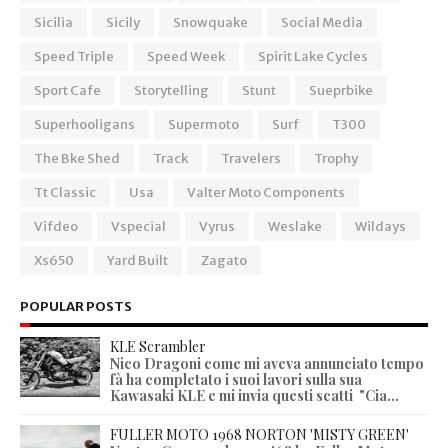
Sicilia
Sicily
Snowquake
Social Media
Speed Triple
Speed Week
Spirit Lake Cycles
Sport Cafe
Storytelling
Stunt
Sueprbike
Superhooligans
Supermoto
Surf
T300
The Bke Shed
Track
Travelers
Trophy
Tt Classic
Usa
Valter Moto Components
Vifdeo
Vspecial
Vyrus
Weslake
Wildays
Xs650
Yard Built
Zagato
POPULAR POSTS
KLE Scrambler
Nico Dragoni come mi aveva annunciato tempo
fà ha completato i suoi lavori sulla sua
Kawasaki KLE e mi invia questi scatti "Cia...
FULLER MOTO 1968 NORTON 'MISTY GREEN'