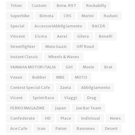
Triton
Custom
Bmw. R9T
Rockabilly
Superbike
Bimota
CRS
Morini
Raduni
Special
AccessoriAbbilgiamento
RACER
Vincent
Eicma
Aerei
Gilera
Benelli
Streetfighter
Moto Guzzi
Off Road
Instant Classic
Wheels & Waves
YAMAHA MOTOR ITALIA
Girl
Movie
Brat
Voxan
Bobber
MBE
MOTO
Contest Special Cafe
Zaeta
Abbilgiamento
Vicent
Sprint Race
Viaggi
Drag
FERRO MAGAZINE
Japan
Joe Bar Team
Confederate
HD
Place
Indivisual
News
Ace Cafe
Icon
Paton
Ramones
Desert