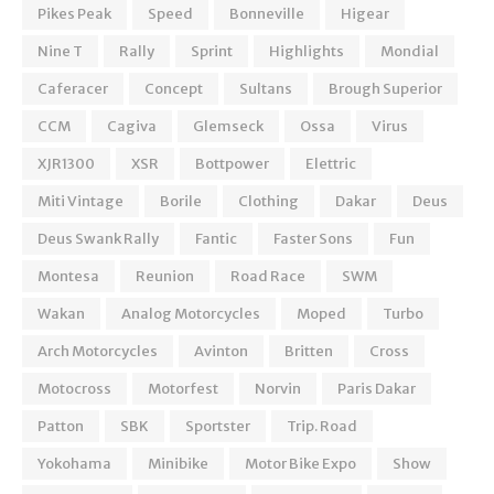
Pikes Peak
Speed
Bonneville
Higear
Nine T
Rally
Sprint
Highlights
Mondial
Caferacer
Concept
Sultans
Brough Superior
CCM
Cagiva
Glemseck
Ossa
Virus
XJR1300
XSR
Bottpower
Elettric
Miti Vintage
Borile
Clothing
Dakar
Deus
Deus Swank Rally
Fantic
Faster Sons
Fun
Montesa
Reunion
Road Race
SWM
Wakan
Analog Motorcycles
Moped
Turbo
Arch Motorcycles
Avinton
Britten
Cross
Motocross
Motorfest
Norvin
Paris Dakar
Patton
SBK
Sportster
Trip. Road
Yokohama
Minibike
Motor Bike Expo
Show