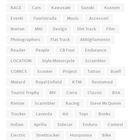
RACE
Cars
Kawasaki
Suzuki
Kustom
Eventi
Fuoristrada
Music
Accessori
Norton
Miti
Design
Dirt Track
Film
Photographers
Flat Track
Abbigliamento
Reader
People
CB Four
Endurance
LOCATION
Style Motorcycle
Scrambler
COMICS
Scooter
Project
Tattoo
Buell
Motard
Royal Enfield
KTM
Restomod
Tourist Trophy
MV
Corra
Classic
BSA
Riviste
Scarmbler
Racing
Steve McQueen
Tracker
Laverda
Art
Toys
Books
Indian
Aprilia
Sidecar
Enduro
Contest
Electric
Strettracker
Husqvarna
Bike