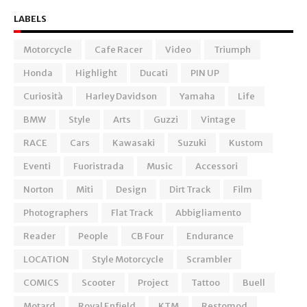
LABELS
Motorcycle
Cafe Racer
Video
Triumph
Honda
Highlight
Ducati
PIN UP
Curiosità
Harley Davidson
Yamaha
Life
BMW
Style
Arts
Guzzi
Vintage
RACE
Cars
Kawasaki
Suzuki
Kustom
Eventi
Fuoristrada
Music
Accessori
Norton
Miti
Design
Dirt Track
Film
Photographers
Flat Track
Abbigliamento
Reader
People
CB Four
Endurance
LOCATION
Style Motorcycle
Scrambler
COMICS
Scooter
Project
Tattoo
Buell
Motard
Royal Enfield
KTM
Restomod