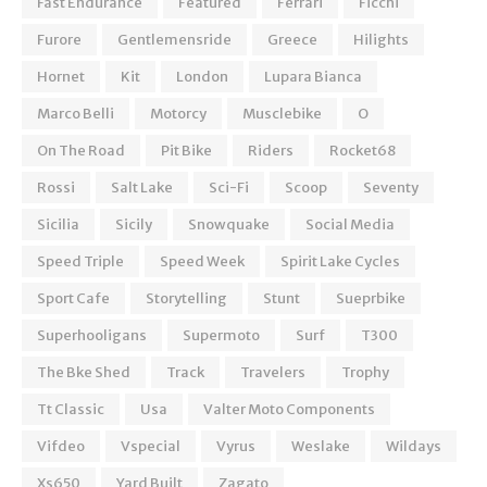
Fast Endurance
Featured
Ferrari
Ficchi
Furore
Gentlemensride
Greece
Hilights
Hornet
Kit
London
Lupara Bianca
Marco Belli
Motorcy
Musclebike
O
On The Road
Pit Bike
Riders
Rocket68
Rossi
Salt Lake
Sci-Fi
Scoop
Seventy
Sicilia
Sicily
Snowquake
Social Media
Speed Triple
Speed Week
Spirit Lake Cycles
Sport Cafe
Storytelling
Stunt
Sueprbike
Superhooligans
Supermoto
Surf
T300
The Bke Shed
Track
Travelers
Trophy
Tt Classic
Usa
Valter Moto Components
Vifdeo
Vspecial
Vyrus
Weslake
Wildays
Xs650
Yard Built
Zagato