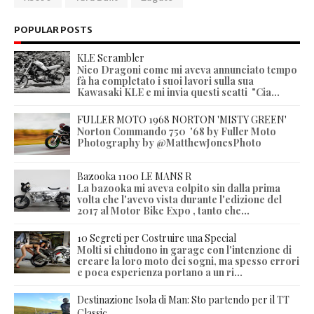
POPULAR POSTS
KLE Scrambler
Nico Dragoni come mi aveva annunciato tempo
fà ha completato i suoi lavori sulla sua
Kawasaki KLE e mi invia questi scatti "Cia...
FULLER MOTO 1968 NORTON 'MISTY GREEN'
Norton Commando 750 '68 by Fuller Moto
Photography by @MatthewJonesPhoto
Bazooka 1100 LE MANS R
La bazooka mi aveva colpito sin dalla prima
volta che l'avevo vista durante l'edizione del
2017 al Motor Bike Expo , tanto che...
10 Segreti per Costruire una Special
Molti si chiudono in garage con l'intenzione di
creare la loro moto dei sogni, ma spesso errori
e poca esperienza portano a un ri...
Destinazione Isola di Man: Sto partendo per il TT
Classic