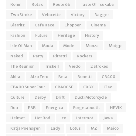
Ronin
Rotax
Route 66
Taste Of Tsukuba
Two Stroke
Velocette
Victory
Bagger
Biarritz
Cafe Race
Chopper
Cinema
Fashion
Future
Heritage
History
Isle Of Man
Moda
Model
Monza
Motgp
Naked
Party
Ritratti
Rockers
The Reunion
Triskell
Viedo
2 Strokes
Akira
Alzo Zero
Beta
Bonetti
CB400
CB400 Super Four
CB400SF
CXBX
Ciao
Culture
Derby
Drift
Ducti Motorcycle
Duu
EBR
Energica
Forgetaboutit
HEVIK
Helmet
Hot Rod
Ice
Intermot
Jawa
Katja Poensgen
Lady
Lotus
MZ
Maico