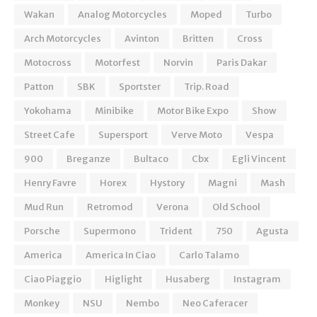
Wakan
Analog Motorcycles
Moped
Turbo
Arch Motorcycles
Avinton
Britten
Cross
Motocross
Motorfest
Norvin
Paris Dakar
Patton
SBK
Sportster
Trip. Road
Yokohama
Minibike
Motor Bike Expo
Show
Street Cafe
Supersport
Verve Moto
Vespa
900
Breganze
Bultaco
Cbx
Egli Vincent
Henry Favre
Horex
Hystory
Magni
Mash
Mud Run
Retromod
Verona
Old School
Porsche
Supermono
Trident
750
Agusta
America
America In Ciao
Carlo Talamo
Ciao Piaggio
Higlight
Husaberg
Instagram
Monkey
NSU
Nembo
Neo Caferacer