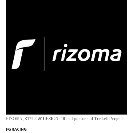
RIZOMA, STYLE & DESIGN Official partner of Triskell Project
FG RACING