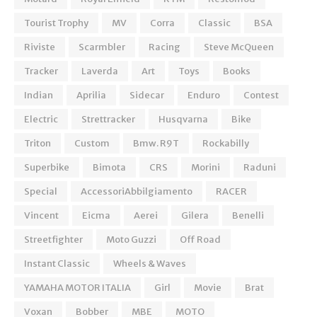
Tourist Trophy
MV
Corra
Classic
BSA
Riviste
Scarmbler
Racing
Steve McQueen
Tracker
Laverda
Art
Toys
Books
Indian
Aprilia
Sidecar
Enduro
Contest
Electric
Strettracker
Husqvarna
Bike
Triton
Custom
Bmw. R9T
Rockabilly
Superbike
Bimota
CRS
Morini
Raduni
Special
AccessoriAbbilgiamento
RACER
Vincent
Eicma
Aerei
Gilera
Benelli
Streetfighter
Moto Guzzi
Off Road
Instant Classic
Wheels & Waves
YAMAHA MOTOR ITALIA
Girl
Movie
Brat
Voxan
Bobber
MBE
MOTO