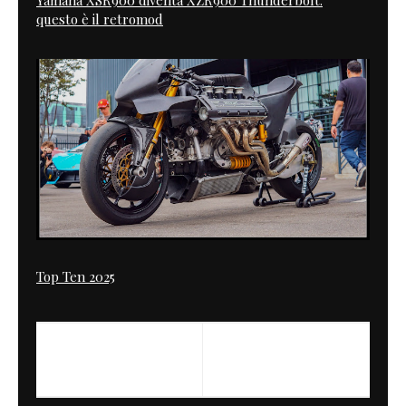
Yamaha XSR900 diventa XZR900 Thunderbolt:
questo è il retromod
Top Ten 2025
PREVIOUS
NEXT
Hoo Yeah
Lab Rat