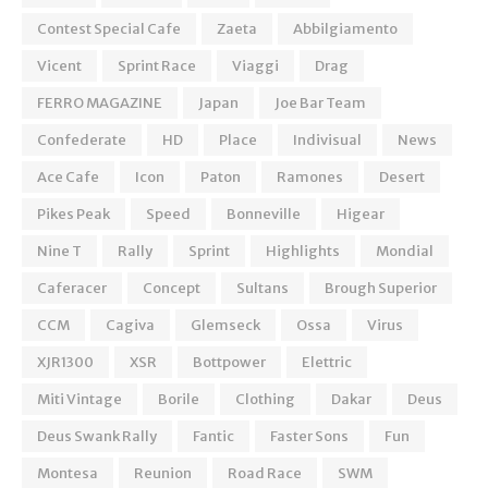
Contest Special Cafe
Zaeta
Abbilgiamento
Vicent
Sprint Race
Viaggi
Drag
FERRO MAGAZINE
Japan
Joe Bar Team
Confederate
HD
Place
Indivisual
News
Ace Cafe
Icon
Paton
Ramones
Desert
Pikes Peak
Speed
Bonneville
Higear
Nine T
Rally
Sprint
Highlights
Mondial
Caferacer
Concept
Sultans
Brough Superior
CCM
Cagiva
Glemseck
Ossa
Virus
XJR1300
XSR
Bottpower
Elettric
Miti Vintage
Borile
Clothing
Dakar
Deus
Deus Swank Rally
Fantic
Faster Sons
Fun
Montesa
Reunion
Road Race
SWM