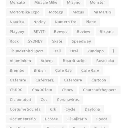
Mercato
Miracle Mike
Misano
Monster
MortorBike Expo
Motogp
Motus
Mr Martin
Nautica
Norley
Numero Tre
Plane
Playboy
REVIT
Reeves
Review
Rizoma
Rock
SYDNEY
Skate
Speedway
Thunderbird Sport
Trail
Ural
Zundapp
[
Alluminium
Athens
Boardtracker
Bosozoku
Brembo
British
Cafe Rae
Cafe Rare
Caferare
Cafercar E
Cafercare
Cartoon
Cb1100
Cb400four
Cbmw
Churchofchoppers
Ciclomotori
Coc
Coronavirus
Costume Società
Crk
Cycle
Daytona
Documentario
Ecosse
El Solitario
Epoca