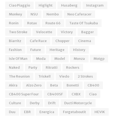
Ciao Piaggio
Higlight
Husaberg
Instagram
Monkey
NSU
Nembo
Neo Caferacer
Ronin
Rotax
Route 66
Taste Of Tsukuba
Two Stroke
Velocette
Victory
Bagger
Biarritz
Cafe Race
Chopper
Cinema
Fashion
Future
Heritage
History
Isle Of Man
Moda
Model
Monza
Motgp
Naked
Party
Ritratti
Rockers
The Reunion
Triskell
Viedo
2 Strokes
Akira
Alzo Zero
Beta
Bonetti
CB400
CB400 Super Four
CB400SF
CXBX
Ciao
Culture
Derby
Drift
Ducti Motorcycle
Duu
EBR
Energica
Forgetaboutit
HEVIK