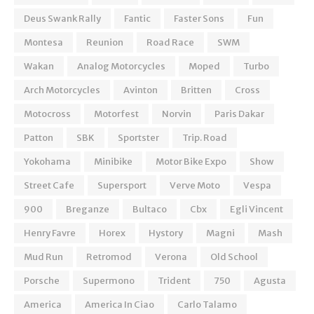
Deus Swank Rally
Fantic
Faster Sons
Fun
Montesa
Reunion
Road Race
SWM
Wakan
Analog Motorcycles
Moped
Turbo
Arch Motorcycles
Avinton
Britten
Cross
Motocross
Motorfest
Norvin
Paris Dakar
Patton
SBK
Sportster
Trip. Road
Yokohama
Minibike
Motor Bike Expo
Show
Street Cafe
Supersport
Verve Moto
Vespa
900
Breganze
Bultaco
Cbx
Egli Vincent
Henry Favre
Horex
Hystory
Magni
Mash
Mud Run
Retromod
Verona
Old School
Porsche
Supermono
Trident
750
Agusta
America
America In Ciao
Carlo Talamo