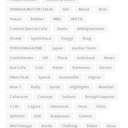
YAMAHA MOTOR ITALIA
Girl
Movie
Brat
Voxan
Bobber
MBE
MOTO
Contest Special Cafe
Zaeta
Abbilgiamento
Vicent
Sprint Race
Viaggi
Drag
FERRO MAGAZINE
Japan
Joe Bar Team
Confederate
HD
Place
Indivisual
News
Ace Cafe
Icon
Paton
Ramones
Desert
Pikes Peak
Speed
Bonneville
Higear
Nine T
Rally
Sprint
Highlights
Mondial
Caferacer
Concept
Sultans
Brough Superior
CCM
Cagiva
Glemseck
Ossa
Virus
XJR1300
XSR
Bottpower
Elettric
Miti Vintage
Borile
Clothing
Dakar
Deus