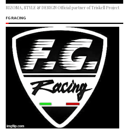
RIZOMA, STYLE & DESIGN Official partner of Triskell Project
FG RACING