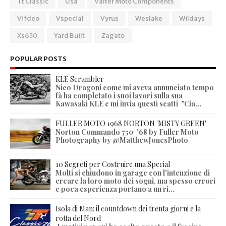
Tt Classic
Usa
Valter Moto Components
Vifdeo
Vspecial
Vyrus
Weslake
Wildays
Xs650
Yard Built
Zagato
POPULAR POSTS
KLE Scrambler
Nico Dragoni come mi aveva annunciato tempo
fà ha completato i suoi lavori sulla sua
Kawasaki KLE e mi invia questi scatti "Cia...
FULLER MOTO 1968 NORTON 'MISTY GREEN'
Norton Commando 750 '68 by Fuller Moto
Photography by @MatthewJonesPhoto
10 Segreti per Costruire una Special
Molti si chiudono in garage con l'intenzione di
creare la loro moto dei sogni, ma spesso errori
e poca esperienza portano a un ri...
Isola di Man: il countdown dei trenta giorni e la
rotta del Nord