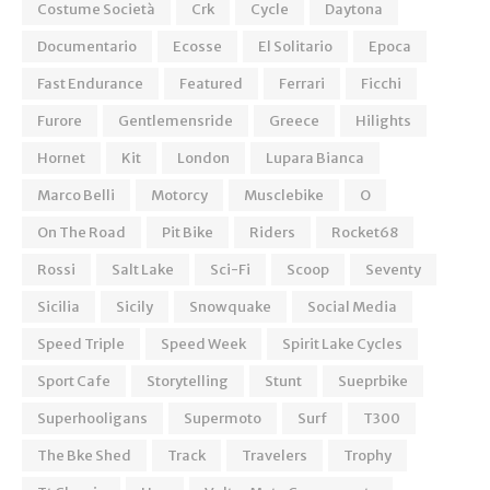
Costume Società
Crk
Cycle
Daytona
Documentario
Ecosse
El Solitario
Epoca
Fast Endurance
Featured
Ferrari
Ficchi
Furore
Gentlemensride
Greece
Hilights
Hornet
Kit
London
Lupara Bianca
Marco Belli
Motorcy
Musclebike
O
On The Road
Pit Bike
Riders
Rocket68
Rossi
Salt Lake
Sci-Fi
Scoop
Seventy
Sicilia
Sicily
Snowquake
Social Media
Speed Triple
Speed Week
Spirit Lake Cycles
Sport Cafe
Storytelling
Stunt
Sueprbike
Superhooligans
Supermoto
Surf
T300
The Bke Shed
Track
Travelers
Trophy