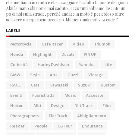
che mettiamo in conto e che assaggiare l'asfalto fa parte del gioco.
Alzi la mano chi non è mai caduto...ecco tutti abbiamo lasciato un
po di noi sulla strade, perchè andare in moto è pericoloso oltre
ad avere un equilibrio precario. Ma per quali motivi si cade ?
LABELS
Motorcycle
Cafe Racer
Video
Triumph
Honda
Highlight
Ducati
PIN UP
Curiosità
Harley Davidson
Yamaha
Life
BMW
Style
Arts
Guzzi
Vintage
RACE
Cars
Kawasaki
Suzuki
Kustom
Eventi
Fuoristrada
Music
Accessori
Norton
Miti
Design
Dirt Track
Film
Photographers
Flat Track
Abbigliamento
Reader
People
CB Four
Endurance