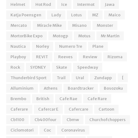
Helmet
Hot Rod
Ice
Intermot
Jawa
Katja Poensgen
Lady
Lotus
MZ
Maico
Mercato
Miracle Mike
Misano
Monster
MortorBike Expo
Motogp
Motus
Mr Martin
Nautica
Norley
Numero Tre
Plane
Playboy
REVIT
Reeves
Review
Rizoma
Rock
SYDNEY
Skate
Speedway
Thunderbird Sport
Trail
Ural
Zundapp
[
Alluminium
Athens
Boardtracker
Bosozoku
Brembo
British
Cafe Rae
Cafe Rare
Caferare
Cafercar E
Cafercare
Cartoon
Cb1100
Cb400four
Cbmw
Churchofchoppers
Ciclomotori
Coc
Coronavirus