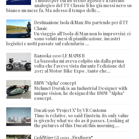
I motivi per cui ho scelto agosto e il fascino
analogico del TT Classic li ho già messi nero su
bianco un mese fa. Ma adesso il tempo delle...
Destinazione Isola di Man: Sto partendo per il TT
Classic
Un viaggio all'Isola di Man non lo improvvisi: ci
sono voluti mesi di pianificazione, incastri
logistici e notti passate sul calendario ...
Bazooka 1100 LE MANS R
La bazooka mi aveva colpito sin dalla prima
volta che l'avevo vista durante l'edizione del
2017 al Motor Bike Expo , tanto che...
BMW "Alpha" concept
Mehmet Doruk is an Industrial Designer with
unique vision, he designed the BMW "Alpha"
concept.
Ducati 996 ‘Project X’ by VR Customs
Time is relative, so said Einstein, its only value
is given by what we do as it passes. Looking at
the pictures of this Ducati this morning,...
GoldWing GL1100 „Firstborn“