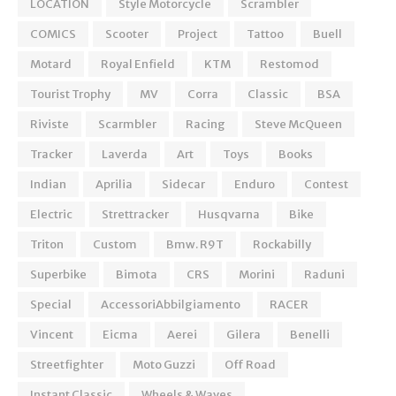
LOCATION
Style Motorcycle
Scrambler
COMICS
Scooter
Project
Tattoo
Buell
Motard
Royal Enfield
KTM
Restomod
Tourist Trophy
MV
Corra
Classic
BSA
Riviste
Scarmbler
Racing
Steve McQueen
Tracker
Laverda
Art
Toys
Books
Indian
Aprilia
Sidecar
Enduro
Contest
Electric
Strettracker
Husqvarna
Bike
Triton
Custom
Bmw. R9T
Rockabilly
Superbike
Bimota
CRS
Morini
Raduni
Special
AccessoriAbbilgiamento
RACER
Vincent
Eicma
Aerei
Gilera
Benelli
Streetfighter
Moto Guzzi
Off Road
Instant Classic
Wheels & Waves