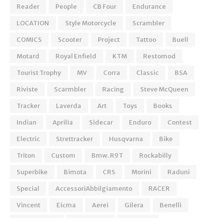
Reader
People
CB Four
Endurance
LOCATION
Style Motorcycle
Scrambler
COMICS
Scooter
Project
Tattoo
Buell
Motard
Royal Enfield
KTM
Restomod
Tourist Trophy
MV
Corra
Classic
BSA
Riviste
Scarmbler
Racing
Steve McQueen
Tracker
Laverda
Art
Toys
Books
Indian
Aprilia
Sidecar
Enduro
Contest
Electric
Strettracker
Husqvarna
Bike
Triton
Custom
Bmw. R9T
Rockabilly
Superbike
Bimota
CRS
Morini
Raduni
Special
AccessoriAbbilgiamento
RACER
Vincent
Eicma
Aerei
Gilera
Benelli