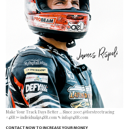
Make Your Track Days Better ... Since 2007 @forstreetracing
#4SR ✄ individual@4SR.com ✎ info@4SR.com
CONTACT NOW TO INCREASE YOUR MONEY