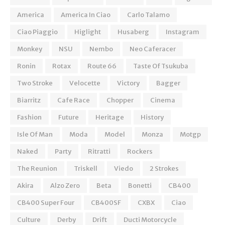
America
America In Ciao
Carlo Talamo
Ciao Piaggio
Higlight
Husaberg
Instagram
Monkey
NSU
Nembo
Neo Caferacer
Ronin
Rotax
Route 66
Taste Of Tsukuba
Two Stroke
Velocette
Victory
Bagger
Biarritz
Cafe Race
Chopper
Cinema
Fashion
Future
Heritage
History
Isle Of Man
Moda
Model
Monza
Motgp
Naked
Party
Ritratti
Rockers
The Reunion
Triskell
Viedo
2 Strokes
Akira
Alzo Zero
Beta
Bonetti
CB400
CB400 Super Four
CB400SF
CXBX
Ciao
Culture
Derby
Drift
Ducti Motorcycle