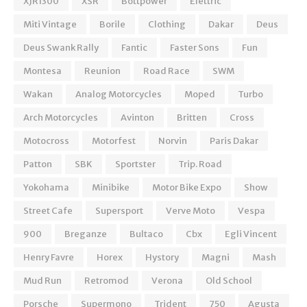
XJR1300
XSR
Bottpower
Elettric
Miti Vintage
Borile
Clothing
Dakar
Deus
Deus Swank Rally
Fantic
Faster Sons
Fun
Montesa
Reunion
Road Race
SWM
Wakan
Analog Motorcycles
Moped
Turbo
Arch Motorcycles
Avinton
Britten
Cross
Motocross
Motorfest
Norvin
Paris Dakar
Patton
SBK
Sportster
Trip. Road
Yokohama
Minibike
Motor Bike Expo
Show
Street Cafe
Supersport
Verve Moto
Vespa
900
Breganze
Bultaco
Cbx
Egli Vincent
Henry Favre
Horex
Hystory
Magni
Mash
Mud Run
Retromod
Verona
Old School
Porsche
Supermono
Trident
750
Agusta