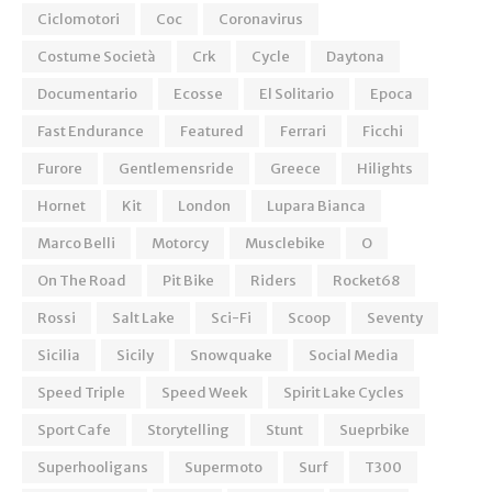
Ciclomotori
Coc
Coronavirus
Costume Società
Crk
Cycle
Daytona
Documentario
Ecosse
El Solitario
Epoca
Fast Endurance
Featured
Ferrari
Ficchi
Furore
Gentlemensride
Greece
Hilights
Hornet
Kit
London
Lupara Bianca
Marco Belli
Motorcy
Musclebike
O
On The Road
Pit Bike
Riders
Rocket68
Rossi
Salt Lake
Sci-Fi
Scoop
Seventy
Sicilia
Sicily
Snowquake
Social Media
Speed Triple
Speed Week
Spirit Lake Cycles
Sport Cafe
Storytelling
Stunt
Sueprbike
Superhooligans
Supermoto
Surf
T300