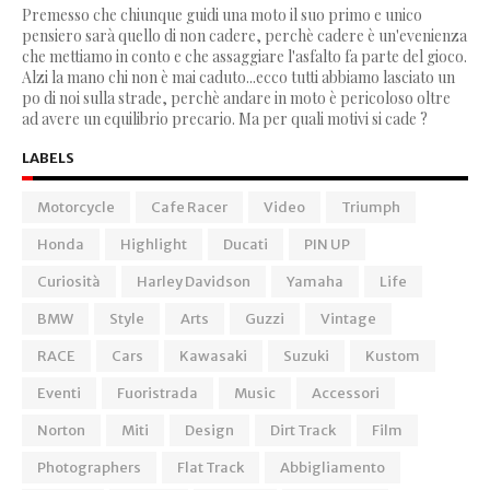
Premesso che chiunque guidi una moto il suo primo e unico
pensiero sarà quello di non cadere, perchè cadere è un'evenienza
che mettiamo in conto e che assaggiare l'asfalto fa parte del gioco.
Alzi la mano chi non è mai caduto...ecco tutti abbiamo lasciato un
po di noi sulla strade, perchè andare in moto è pericoloso oltre
ad avere un equilibrio precario. Ma per quali motivi si cade ?
LABELS
Motorcycle
Cafe Racer
Video
Triumph
Honda
Highlight
Ducati
PIN UP
Curiosità
Harley Davidson
Yamaha
Life
BMW
Style
Arts
Guzzi
Vintage
RACE
Cars
Kawasaki
Suzuki
Kustom
Eventi
Fuoristrada
Music
Accessori
Norton
Miti
Design
Dirt Track
Film
Photographers
Flat Track
Abbigliamento