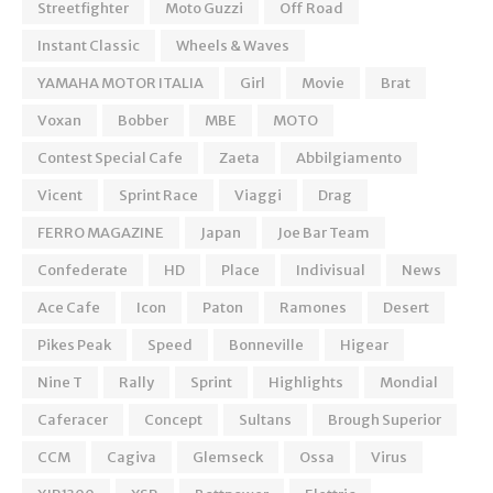
Streetfighter
Moto Guzzi
Off Road
Instant Classic
Wheels & Waves
YAMAHA MOTOR ITALIA
Girl
Movie
Brat
Voxan
Bobber
MBE
MOTO
Contest Special Cafe
Zaeta
Abbilgiamento
Vicent
Sprint Race
Viaggi
Drag
FERRO MAGAZINE
Japan
Joe Bar Team
Confederate
HD
Place
Indivisual
News
Ace Cafe
Icon
Paton
Ramones
Desert
Pikes Peak
Speed
Bonneville
Higear
Nine T
Rally
Sprint
Highlights
Mondial
Caferacer
Concept
Sultans
Brough Superior
CCM
Cagiva
Glemseck
Ossa
Virus