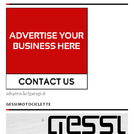
adv@rocketgarage.it
GESSI MOTOCICLETTE