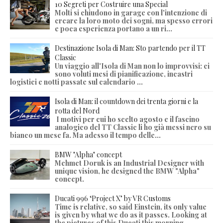
10 Segreti per Costruire una Special
Molti si chiudono in garage con l'intenzione di
creare la loro moto dei sogni, ma spesso errori
e poca esperienza portano a un ri...
Destinazione Isola di Man: Sto partendo per il TT
Classic
Un viaggio all'Isola di Man non lo improvvisi: ci
sono voluti mesi di pianificazione, incastri
logistici e notti passate sul calendario ...
Isola di Man: il countdown dei trenta giorni e la
rotta del Nord
I motivi per cui ho scelto agosto e il fascino
analogico del TT Classic li ho già messi nero su
bianco un mese fa. Ma adesso il tempo delle...
BMW "Alpha" concept
Mehmet Doruk is an Industrial Designer with
unique vision, he designed the BMW "Alpha"
concept.
Ducati 996 ‘Project X’ by VR Customs
Time is relative, so said Einstein, its only value
is given by what we do as it passes. Looking at
the pictures of this Ducati this morning,...