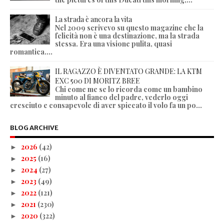
La strada è ancora la vita
Nel 2009 scrivevo su questo magazine che la
felicità non è una destinazione, ma la strada
stessa. Era una visione pulita, quasi
romantica....
IL RAGAZZO È DIVENTATO GRANDE: LA KTM
EXC 500 DI MORITZ BREE
Chi come me se lo ricorda come un bambino
minuto al fianco del padre, vederlo oggi
cresciuto e consapevole di aver spiccato il volo fa un po...
BLOG ARCHIVE
2026
(42)
►
2025
(16)
►
2024
(27)
►
2023
(49)
►
2022
(121)
►
2021
(230)
►
2020
(322)
►