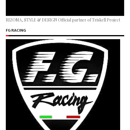
RIZOMA, STYLE & DESIGN Official partner of Triskell Project
FG RACING