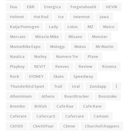
Duu
EBR
Energica
Forgetaboutit
HEVIK
Helmet
Hot Rod
Ice
Intermot
Jawa
Katja Poensgen
Lady
Lotus
MZ
Maico
Mercato
Miracle Mike
Misano
Monster
MortorBike Expo
Motogp
Motus
Mr Martin
Nautica
Norley
Numero Tre
Plane
Playboy
REVIT
Reeves
Review
Rizoma
Rock
SYDNEY
Skate
Speedway
Thunderbird Sport
Trail
Ural
Zundapp
[
Alluminium
Athens
Boardtracker
Bosozoku
Brembo
British
Cafe Rae
Cafe Rare
Caferare
Cafercar E
Cafercare
Cartoon
Cb1100
Cb400four
Cbmw
Churchofchoppers