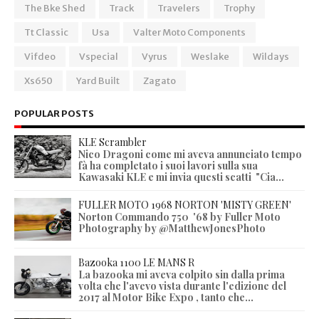
The Bke Shed
Track
Travelers
Trophy
Tt Classic
Usa
Valter Moto Components
Vifdeo
Vspecial
Vyrus
Weslake
Wildays
Xs650
Yard Built
Zagato
POPULAR POSTS
KLE Scrambler
Nico Dragoni come mi aveva annunciato tempo
fà ha completato i suoi lavori sulla sua
Kawasaki KLE e mi invia questi scatti "Cia...
FULLER MOTO 1968 NORTON 'MISTY GREEN'
Norton Commando 750 '68 by Fuller Moto
Photography by @MatthewJonesPhoto
Bazooka 1100 LE MANS R
La bazooka mi aveva colpito sin dalla prima
volta che l'avevo vista durante l'edizione del
2017 al Motor Bike Expo , tanto che...