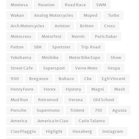
Montesa
Reunion
Road Race
SWM
Wakan
Analog Motorcycles
Moped
Turbo
Arch Motorcycles
Avinton
Britten
Cross
Motocross
Motorfest
Norvin
Paris Dakar
Patton
SBK
Sportster
Trip. Road
Yokohama
Minibike
Motor Bike Expo
Show
Street Cafe
Supersport
Verve Moto
Vespa
900
Breganze
Bultaco
Cbx
Egli Vincent
Henry Favre
Horex
Hystory
Magni
Mash
Mud Run
Retromod
Verona
Old School
Porsche
Supermono
Trident
750
Agusta
America
America In Ciao
Carlo Talamo
Ciao Piaggio
Higlight
Husaberg
Instagram