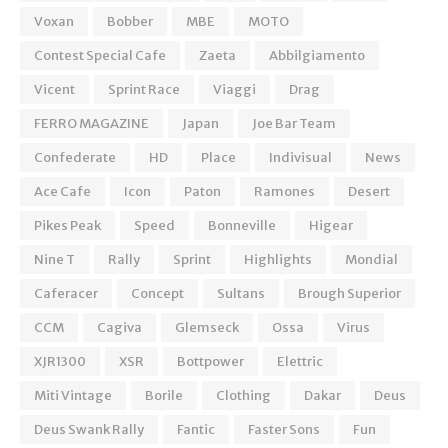
Voxan
Bobber
MBE
MOTO
Contest Special Cafe
Zaeta
Abbilgiamento
Vicent
Sprint Race
Viaggi
Drag
FERRO MAGAZINE
Japan
Joe Bar Team
Confederate
HD
Place
Indivisual
News
Ace Cafe
Icon
Paton
Ramones
Desert
Pikes Peak
Speed
Bonneville
Higear
Nine T
Rally
Sprint
Highlights
Mondial
Caferacer
Concept
Sultans
Brough Superior
CCM
Cagiva
Glemseck
Ossa
Virus
XJR1300
XSR
Bottpower
Elettric
Miti Vintage
Borile
Clothing
Dakar
Deus
Deus Swank Rally
Fantic
Faster Sons
Fun