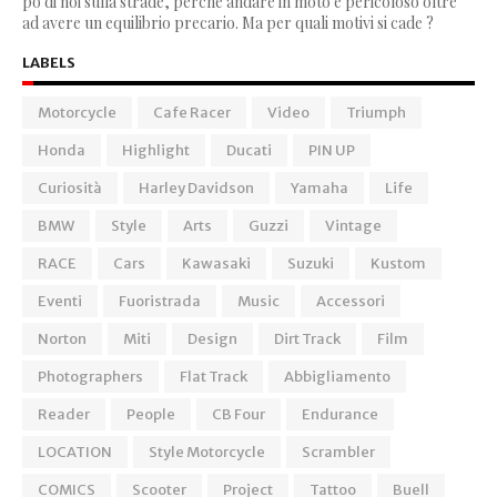
po di noi sulla strade, perchè andare in moto è pericoloso oltre
ad avere un equilibrio precario. Ma per quali motivi si cade ?
LABELS
Motorcycle
Cafe Racer
Video
Triumph
Honda
Highlight
Ducati
PIN UP
Curiosità
Harley Davidson
Yamaha
Life
BMW
Style
Arts
Guzzi
Vintage
RACE
Cars
Kawasaki
Suzuki
Kustom
Eventi
Fuoristrada
Music
Accessori
Norton
Miti
Design
Dirt Track
Film
Photographers
Flat Track
Abbigliamento
Reader
People
CB Four
Endurance
LOCATION
Style Motorcycle
Scrambler
COMICS
Scooter
Project
Tattoo
Buell