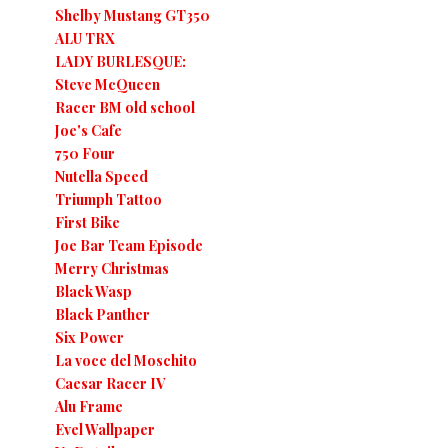
Shelby Mustang GT350
ALU TRX
LADY BURLESQUE:
Steve McQueen
Racer BM old school
Joe's Cafe
750 Four
Nutella Speed
Triumph Tattoo
First Bike
Joe Bar Team Episode
Merry Christmas
Black Wasp
Black Panther
Six Power
La voce del Moschito
Caesar Racer IV
Alu Frame
Evel Wallpaper