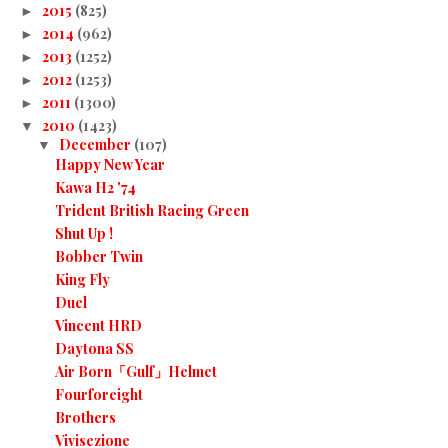
2015
(825)
►
2014
(962)
►
2013
(1252)
►
2012
(1253)
►
2011
(1300)
►
2010
(1423)
▼
December
(107)
▼
Happy New Year
Kawa H2 '74
Trident British Racing Green
Shut Up !
Bobber Twin
King Fly
Duel
Vincent HRD
Daytona SS
Air Born「Gulf」Helmet
Fourforeight
Brothers
Vivisezione