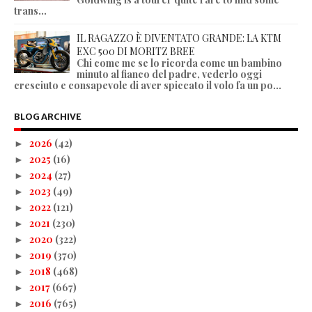
trans...
IL RAGAZZO È DIVENTATO GRANDE: LA KTM
EXC 500 DI MORITZ BREE
Chi come me se lo ricorda come un bambino
minuto al fianco del padre, vederlo oggi
cresciuto e consapevole di aver spiccato il volo fa un po...
BLOG ARCHIVE
2026
(42)
►
2025
(16)
►
2024
(27)
►
2023
(49)
►
2022
(121)
►
2021
(230)
►
2020
(322)
►
2019
(370)
►
2018
(468)
►
2017
(667)
►
2016
(765)
►