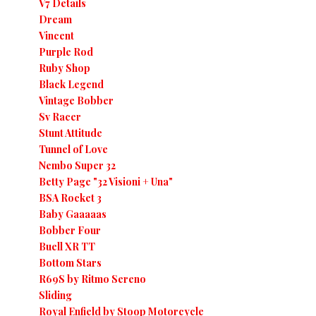
V7 Details
Dream
Vincent
Purple Rod
Ruby Shop
Black Legend
Vintage Bobber
Sv Racer
Stunt Attitude
Tunnel of Love
Nembo Super 32
Betty Page "32 Visioni + Una"
BSA Rocket 3
Baby Gaaaaas
Bobber Four
Buell XR TT
Bottom Stars
R69S by Ritmo Sereno
Sliding
Royal Enfield by Stoop Motorcycle