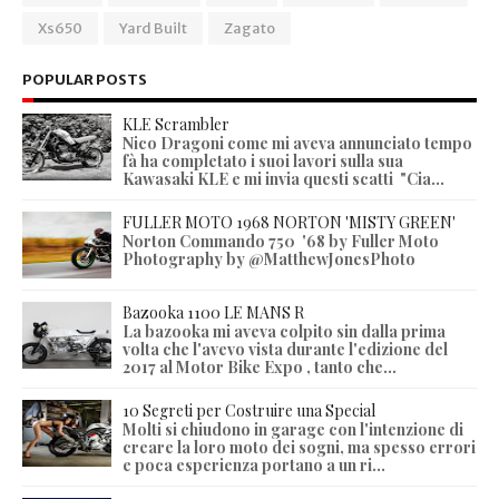
Xs650
Yard Built
Zagato
POPULAR POSTS
KLE Scrambler
Nico Dragoni come mi aveva annunciato tempo
fà ha completato i suoi lavori sulla sua
Kawasaki KLE e mi invia questi scatti "Cia...
FULLER MOTO 1968 NORTON 'MISTY GREEN'
Norton Commando 750 '68 by Fuller Moto
Photography by @MatthewJonesPhoto
Bazooka 1100 LE MANS R
La bazooka mi aveva colpito sin dalla prima
volta che l'avevo vista durante l'edizione del
2017 al Motor Bike Expo , tanto che...
10 Segreti per Costruire una Special
Molti si chiudono in garage con l'intenzione di
creare la loro moto dei sogni, ma spesso errori
e poca esperienza portano a un ri...