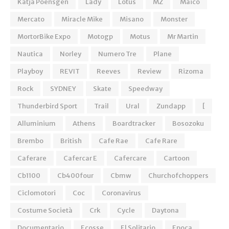
Katja Poensgen
Lady
Lotus
MZ
Maico
Mercato
Miracle Mike
Misano
Monster
MortorBike Expo
Motogp
Motus
Mr Martin
Nautica
Norley
Numero Tre
Plane
Playboy
REVIT
Reeves
Review
Rizoma
Rock
SYDNEY
Skate
Speedway
Thunderbird Sport
Trail
Ural
Zundapp
[
Alluminium
Athens
Boardtracker
Bosozoku
Brembo
British
Cafe Rae
Cafe Rare
Caferare
Cafercar E
Cafercare
Cartoon
Cb1100
Cb400four
Cbmw
Churchofchoppers
Ciclomotori
Coc
Coronavirus
Costume Società
Crk
Cycle
Daytona
Documentario
Ecosse
El Solitario
Epoca