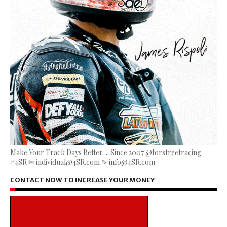
Make Your Track Days Better ... Since 2007 @forstreetracing
#4SR ✄ individual@4SR.com ✎ info@4SR.com
CONTACT NOW TO INCREASE YOUR MONEY