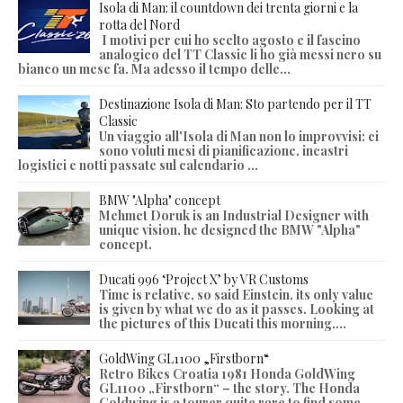
Isola di Man: il countdown dei trenta giorni e la
rotta del Nord
I motivi per cui ho scelto agosto e il fascino
analogico del TT Classic li ho già messi nero su
bianco un mese fa. Ma adesso il tempo delle...
Destinazione Isola di Man: Sto partendo per il TT
Classic
Un viaggio all'Isola di Man non lo improvvisi: ci
sono voluti mesi di pianificazione, incastri
logistici e notti passate sul calendario ...
BMW "Alpha" concept
Mehmet Doruk is an Industrial Designer with
unique vision, he designed the BMW "Alpha"
concept.
Ducati 996 ‘Project X’ by VR Customs
Time is relative, so said Einstein, its only value
is given by what we do as it passes. Looking at
the pictures of this Ducati this morning,...
GoldWing GL1100 „Firstborn“
Retro Bikes Croatia 1981 Honda GoldWing
GL1100 „Firstborn“ – the story. The Honda
Goldwing is a tourer quite rare to find some