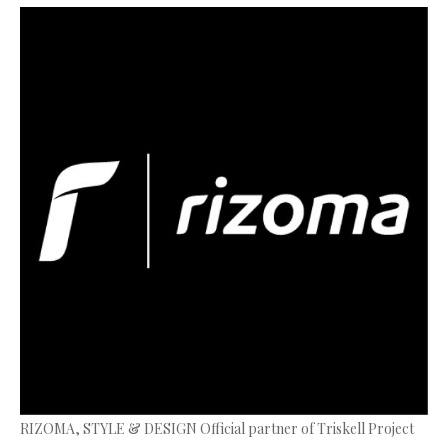
RIZOMA, STYLE & DESIGN Official partner of Triskell Project