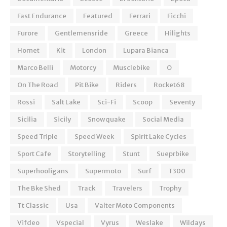
Fast Endurance
Featured
Ferrari
Ficchi
Furore
Gentlemensride
Greece
Hilights
Hornet
Kit
London
Lupara Bianca
Marco Belli
Motorcy
Musclebike
O
On The Road
Pit Bike
Riders
Rocket68
Rossi
Salt Lake
Sci-Fi
Scoop
Seventy
Sicilia
Sicily
Snowquake
Social Media
Speed Triple
Speed Week
Spirit Lake Cycles
Sport Cafe
Storytelling
Stunt
Sueprbike
Superhooligans
Supermoto
Surf
T300
The Bke Shed
Track
Travelers
Trophy
Tt Classic
Usa
Valter Moto Components
Vifdeo
Vspecial
Vyrus
Weslake
Wildays