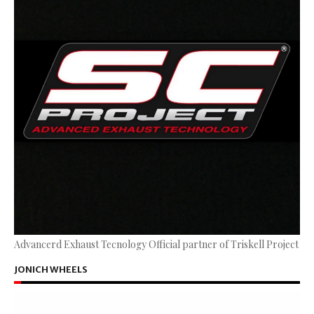
Advancerd Exhaust Tecnology Official partner of Triskell Project
JONICH WHEELS