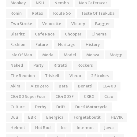
Monkey
NSU
Nembo
Neo Caferacer
Ronin
Rotax
Route 66
Taste Of Tsukuba
Two Stroke
Velocette
Victory
Bagger
Biarritz
Cafe Race
Chopper
Cinema
Fashion
Future
Heritage
History
Isle Of Man
Moda
Model
Monza
Motgp
Naked
Party
Ritratti
Rockers
The Reunion
Triskell
Viedo
2 Strokes
Akira
Alzo Zero
Beta
Bonetti
CB400
CB400 Super Four
CB400SF
CXBX
Ciao
Culture
Derby
Drift
Ducti Motorcycle
Duu
EBR
Energica
Forgetaboutit
HEVIK
Helmet
Hot Rod
Ice
Intermot
Jawa