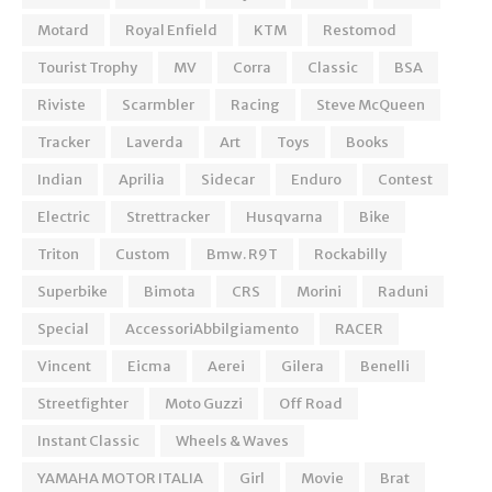
Motard
Royal Enfield
KTM
Restomod
Tourist Trophy
MV
Corra
Classic
BSA
Riviste
Scarmbler
Racing
Steve McQueen
Tracker
Laverda
Art
Toys
Books
Indian
Aprilia
Sidecar
Enduro
Contest
Electric
Strettracker
Husqvarna
Bike
Triton
Custom
Bmw. R9T
Rockabilly
Superbike
Bimota
CRS
Morini
Raduni
Special
AccessoriAbbilgiamento
RACER
Vincent
Eicma
Aerei
Gilera
Benelli
Streetfighter
Moto Guzzi
Off Road
Instant Classic
Wheels & Waves
YAMAHA MOTOR ITALIA
Girl
Movie
Brat