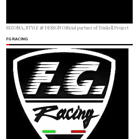
RIZOMA, STYLE & DESIGN Official partner of Triskell Project
FG RACING