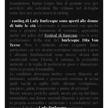
trasmissione hanno tempo fino al gennaio 2011 per
accedere alle selezioni. Ma vediamo nel dettaglio
come fare per presentarsi ai casting.
I
casting di
Lady Burlesque
sono aperti alle donne
di tutte le età
interessate a cimentarsi con questo
vero e proprio fenomeno di costume, approdato
anche sul palco del
Festival di Sanremo
con la sexy
performance della star del
burlesque
Dita Von
Teese
. Non è richiesto alcun requisito fisico
particolare, nè vi è alcuna restrizione riguardo a peso
e altezza: fondamentali sono invece alcuni doti
caratteriali come l’ironia, il carisma, la sensualità
naturale e la voglia di mettersi in gioco e dimostrare
tutta la propria femminilità.
Le candidate dovranno inoltre essere disposte ad
indossare scintillanti e provocanti costumi di scena
quali tacchi a spillo dalle altezze vertiginose,
guepiere, pizzi, trasparenze e piume di struzzo!
Niente misure perfette quindi, niente pin up dal fisico
mozzafiato, ma donne normali disposte a giocare con
la propria sensualità e autoironia e a combattere per
vincere il titolo di
Lady Burlesque
nostrana.