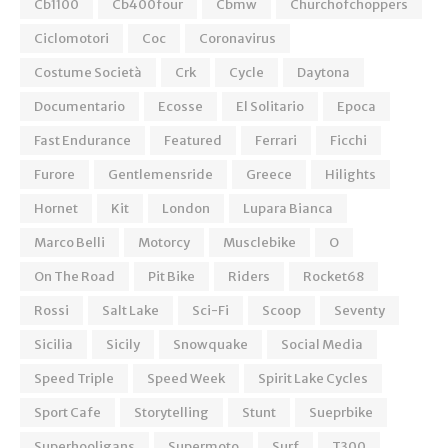
Cb1100
Cb400four
Cbmw
Churchofchoppers
Ciclomotori
Coc
Coronavirus
Costume Società
Crk
Cycle
Daytona
Documentario
Ecosse
El Solitario
Epoca
Fast Endurance
Featured
Ferrari
Ficchi
Furore
Gentlemensride
Greece
Hilights
Hornet
Kit
London
Lupara Bianca
Marco Belli
Motorcy
Musclebike
O
On The Road
Pit Bike
Riders
Rocket68
Rossi
Salt Lake
Sci-Fi
Scoop
Seventy
Sicilia
Sicily
Snowquake
Social Media
Speed Triple
Speed Week
Spirit Lake Cycles
Sport Cafe
Storytelling
Stunt
Sueprbike
Superhooligans
Supermoto
Surf
T300