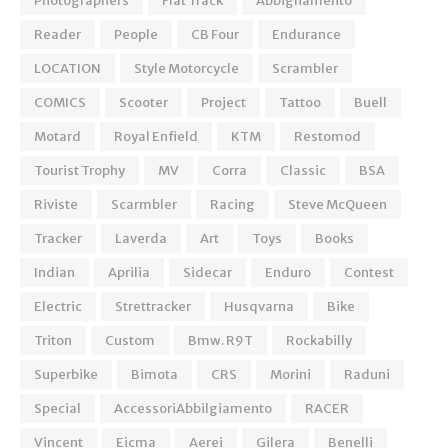
Photographers
Flat Track
Abbigliamento
Reader
People
CB Four
Endurance
LOCATION
Style Motorcycle
Scrambler
COMICS
Scooter
Project
Tattoo
Buell
Motard
Royal Enfield
KTM
Restomod
Tourist Trophy
MV
Corra
Classic
BSA
Riviste
Scarmbler
Racing
Steve McQueen
Tracker
Laverda
Art
Toys
Books
Indian
Aprilia
Sidecar
Enduro
Contest
Electric
Strettracker
Husqvarna
Bike
Triton
Custom
Bmw. R9T
Rockabilly
Superbike
Bimota
CRS
Morini
Raduni
Special
AccessoriAbbilgiamento
RACER
Vincent
Eicma
Aerei
Gilera
Benelli