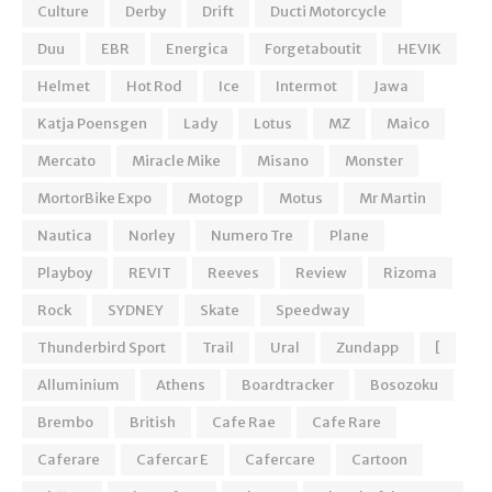
Culture
Derby
Drift
Ducti Motorcycle
Duu
EBR
Energica
Forgetaboutit
HEVIK
Helmet
Hot Rod
Ice
Intermot
Jawa
Katja Poensgen
Lady
Lotus
MZ
Maico
Mercato
Miracle Mike
Misano
Monster
MortorBike Expo
Motogp
Motus
Mr Martin
Nautica
Norley
Numero Tre
Plane
Playboy
REVIT
Reeves
Review
Rizoma
Rock
SYDNEY
Skate
Speedway
Thunderbird Sport
Trail
Ural
Zundapp
[
Alluminium
Athens
Boardtracker
Bosozoku
Brembo
British
Cafe Rae
Cafe Rare
Caferare
Cafercar E
Cafercare
Cartoon