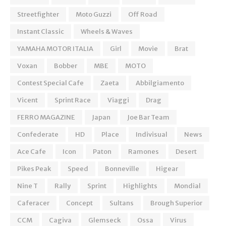
Streetfighter
Moto Guzzi
Off Road
Instant Classic
Wheels & Waves
YAMAHA MOTOR ITALIA
Girl
Movie
Brat
Voxan
Bobber
MBE
MOTO
Contest Special Cafe
Zaeta
Abbilgiamento
Vicent
Sprint Race
Viaggi
Drag
FERRO MAGAZINE
Japan
Joe Bar Team
Confederate
HD
Place
Indivisual
News
Ace Cafe
Icon
Paton
Ramones
Desert
Pikes Peak
Speed
Bonneville
Higear
Nine T
Rally
Sprint
Highlights
Mondial
Caferacer
Concept
Sultans
Brough Superior
CCM
Cagiva
Glemseck
Ossa
Virus