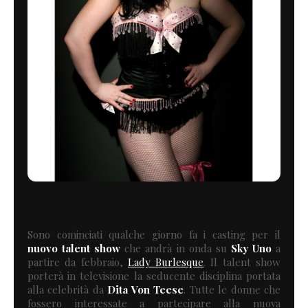
Sono cominciati qualche giorno fa i casting per il
nuovo talent show
che andrà in onda su
Sky Uno
a
partire da febbraio,
Lady Burlesque
. Il talent show
porterà in televisione la seducente disciplina portata
alla celebrità da
Dita Von Teese
. Tutte le donne che
fossero interessate a partecipare alla nuova