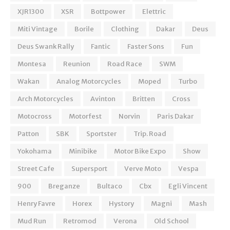
XJR1300
XSR
Bottpower
Elettric
Miti Vintage
Borile
Clothing
Dakar
Deus
Deus Swank Rally
Fantic
Faster Sons
Fun
Montesa
Reunion
Road Race
SWM
Wakan
Analog Motorcycles
Moped
Turbo
Arch Motorcycles
Avinton
Britten
Cross
Motocross
Motorfest
Norvin
Paris Dakar
Patton
SBK
Sportster
Trip. Road
Yokohama
Minibike
Motor Bike Expo
Show
Street Cafe
Supersport
Verve Moto
Vespa
900
Breganze
Bultaco
Cbx
Egli Vincent
Henry Favre
Horex
Hystory
Magni
Mash
Mud Run
Retromod
Verona
Old School