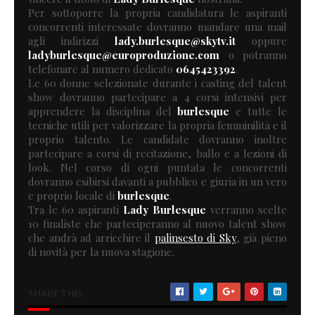
Per sottoporre la propria candidatura le aspiranti
concorrenti interessate dovranno mandare una mail
agli indirizzi
lady.burlesque@skytv.it
oppure
ladyburlesque@europroduzione.com
o potranno
telefonare al numero dedicato
0645423392
.
Le 60 donne selezionate durante i casting del talent
show dovranno partecipare a 4 corsi intensivi per
apprendere la disciplina del
burlesque
e tutte le
tecniche utili per valorizzare la propria femminilità e il
proprio talento. Le candidate dovranno inoltre
partecipare a corsi di recitazione, ballo e a lezioni di
look. Nel corso di ogni puntata le concorrenti
dovranno esibirsi davanti a pubblico e giuria in un vero
e proprio locale di
burlesque
.
Tra le 60 aspiranti
Lady Burlesque
verranno scelte
10 finaliste che parteciperanno al nuovo talent show
che andrà ad arricchire il
palinsesto di Sky
, già pieno
di novità per la nuova stagione.
SHARE THIS