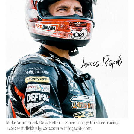
Make Your Track Days Better ... Since 2007 @forstreetracing
#4SR ✄ individual@4SR.com ✎ info@4SR.com