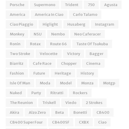
Porsche
Supermono
Trident
750
Agusta
America
America In Ciao
Carlo Talamo
Ciao Piaggio
Higlight
Husaberg
Instagram
Monkey
NSU
Nembo
Neo Caferacer
Ronin
Rotax
Route 66
Taste Of Tsukuba
Two Stroke
Velocette
Victory
Bagger
Biarritz
Cafe Race
Chopper
Cinema
Fashion
Future
Heritage
History
Isle Of Man
Moda
Model
Monza
Motgp
Naked
Party
Ritratti
Rockers
The Reunion
Triskell
Viedo
2 Strokes
Akira
Alzo Zero
Beta
Bonetti
CB400
CB400 Super Four
CB400SF
CXBX
Ciao