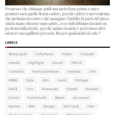
Premesso che chiunque guidi una moto il suo primo e unico
pensiero sarà quello di non cadere, perchè cadere è un'evenienza
che mettiamo in conto e che assaggiare l'asfalto fa parte del gioco.
Alzi la mano chi non è mai caduto...ecco tutti abbiamo lasciato un
po di noi sulla strade, perchè andare in moto è pericoloso oltre
ad avere un equilibrio precario. Ma per quali motivi si cade ?
LABELS
Motorcycle
Cafe Racer
Video
Triumph
Honda
Highlight
Ducati
PIN UP
Curiosità
Harley Davidson
Yamaha
Life
BMW
Style
Arts
Guzzi
Vintage
RACE
Cars
Kawasaki
Suzuki
Kustom
Eventi
Fuoristrada
Music
Accessori
Norton
Miti
Design
Dirt Track
Film