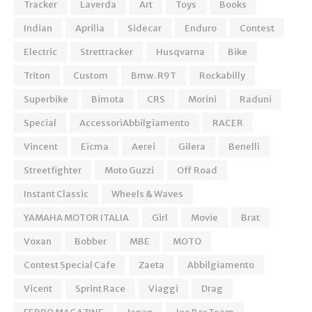
Tracker
Laverda
Art
Toys
Books
Indian
Aprilia
Sidecar
Enduro
Contest
Electric
Strettracker
Husqvarna
Bike
Triton
Custom
Bmw. R9T
Rockabilly
Superbike
Bimota
CRS
Morini
Raduni
Special
AccessoriAbbilgiamento
RACER
Vincent
Eicma
Aerei
Gilera
Benelli
Streetfighter
Moto Guzzi
Off Road
Instant Classic
Wheels & Waves
YAMAHA MOTOR ITALIA
Girl
Movie
Brat
Voxan
Bobber
MBE
MOTO
Contest Special Cafe
Zaeta
Abbilgiamento
Vicent
Sprint Race
Viaggi
Drag