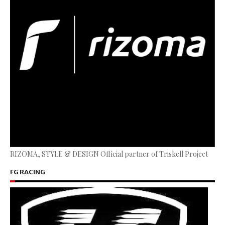
RIZOMA, STYLE & DESIGN Official partner of Triskell Project
FG RACING