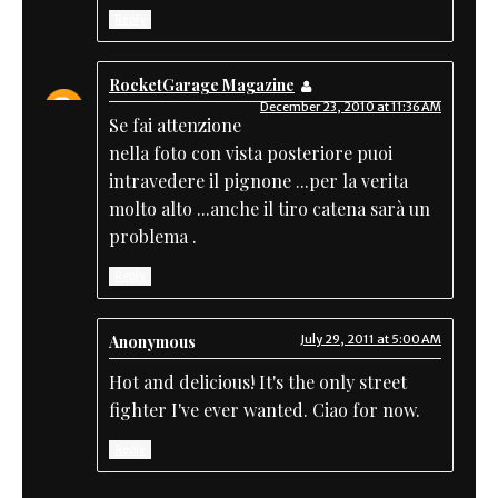
Reply
RocketGarage Magazine
December 23, 2010 at 11:36 AM
Se fai attenzione
nella foto con vista posteriore puoi
intravedere il pignone ...per la verita
molto alto ...anche il tiro catena sarà un
problema .
Reply
Anonymous
July 29, 2011 at 5:00 AM
Hot and delicious! It's the only street
fighter I've ever wanted. Ciao for now.
Reply