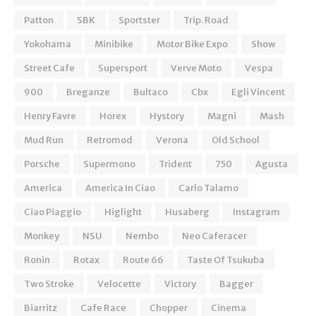
Patton
SBK
Sportster
Trip. Road
Yokohama
Minibike
Motor Bike Expo
Show
Street Cafe
Supersport
Verve Moto
Vespa
900
Breganze
Bultaco
Cbx
Egli Vincent
Henry Favre
Horex
Hystory
Magni
Mash
Mud Run
Retromod
Verona
Old School
Porsche
Supermono
Trident
750
Agusta
America
America In Ciao
Carlo Talamo
Ciao Piaggio
Higlight
Husaberg
Instagram
Monkey
NSU
Nembo
Neo Caferacer
Ronin
Rotax
Route 66
Taste Of Tsukuba
Two Stroke
Velocette
Victory
Bagger
Biarritz
Cafe Race
Chopper
Cinema