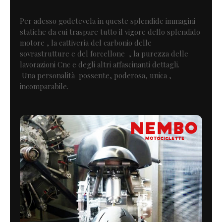
Per adesso godetevela in queste splendide immagini
statiche da cui traspare tutto il vigore dello splendido
motore , la cattiveria del carbonio delle
sovrastrutture e del forcellone , la purezza delle
lavorazioni Cnc e degli altri affascinanti dettagli.
Una personalità possente, poderosa, unica ,
incomparabile.