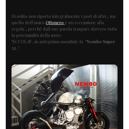
Di solito non riporto integralmente i post di altri , ma
quello dell'amico
Ottonero
è un eccezzione alla
regola , perchè dall sue parola traspare davvero tutta
la potenzialità della moto
"ECCOLA!! ...in anteprima mondiale la "
Nembo Super
32 .
"