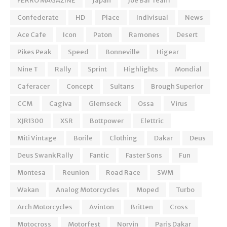
FERRO MAGAZINE
Japan
Joe Bar Team
Confederate
HD
Place
Indivisual
News
Ace Cafe
Icon
Paton
Ramones
Desert
Pikes Peak
Speed
Bonneville
Higear
Nine T
Rally
Sprint
Highlights
Mondial
Caferacer
Concept
Sultans
Brough Superior
CCM
Cagiva
Glemseck
Ossa
Virus
XJR1300
XSR
Bottpower
Elettric
Miti Vintage
Borile
Clothing
Dakar
Deus
Deus Swank Rally
Fantic
Faster Sons
Fun
Montesa
Reunion
Road Race
SWM
Wakan
Analog Motorcycles
Moped
Turbo
Arch Motorcycles
Avinton
Britten
Cross
Motocross
Motorfest
Norvin
Paris Dakar