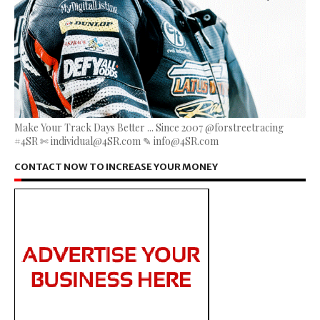
Make Your Track Days Better ... Since 2007 @forstreetracing
#4SR ✄ individual@4SR.com ✎ info@4SR.com
CONTACT NOW TO INCREASE YOUR MONEY