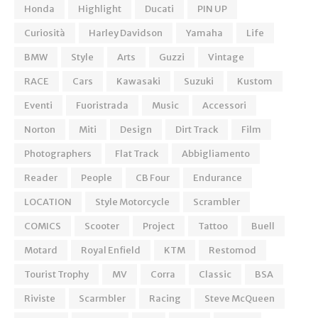
Honda
Highlight
Ducati
PIN UP
Curiosità
Harley Davidson
Yamaha
Life
BMW
Style
Arts
Guzzi
Vintage
RACE
Cars
Kawasaki
Suzuki
Kustom
Eventi
Fuoristrada
Music
Accessori
Norton
Miti
Design
Dirt Track
Film
Photographers
Flat Track
Abbigliamento
Reader
People
CB Four
Endurance
LOCATION
Style Motorcycle
Scrambler
COMICS
Scooter
Project
Tattoo
Buell
Motard
Royal Enfield
KTM
Restomod
Tourist Trophy
MV
Corra
Classic
BSA
Riviste
Scarmbler
Racing
Steve McQueen