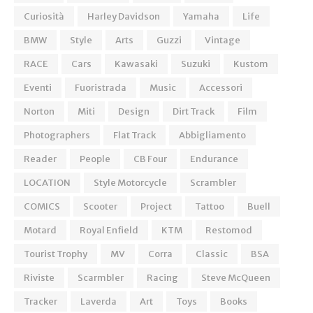
Curiosità
Harley Davidson
Yamaha
Life
BMW
Style
Arts
Guzzi
Vintage
RACE
Cars
Kawasaki
Suzuki
Kustom
Eventi
Fuoristrada
Music
Accessori
Norton
Miti
Design
Dirt Track
Film
Photographers
Flat Track
Abbigliamento
Reader
People
CB Four
Endurance
LOCATION
Style Motorcycle
Scrambler
COMICS
Scooter
Project
Tattoo
Buell
Motard
Royal Enfield
KTM
Restomod
Tourist Trophy
MV
Corra
Classic
BSA
Riviste
Scarmbler
Racing
Steve McQueen
Tracker
Laverda
Art
Toys
Books