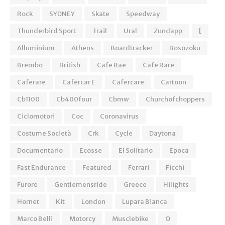
Rock
SYDNEY
Skate
Speedway
Thunderbird Sport
Trail
Ural
Zundapp
[
Alluminium
Athens
Boardtracker
Bosozoku
Brembo
British
Cafe Rae
Cafe Rare
Caferare
Cafercar E
Cafercare
Cartoon
Cb1100
Cb400four
Cbmw
Churchofchoppers
Ciclomotori
Coc
Coronavirus
Costume Società
Crk
Cycle
Daytona
Documentario
Ecosse
El Solitario
Epoca
Fast Endurance
Featured
Ferrari
Ficchi
Furore
Gentlemensride
Greece
Hilights
Hornet
Kit
London
Lupara Bianca
Marco Belli
Motorcy
Musclebike
O