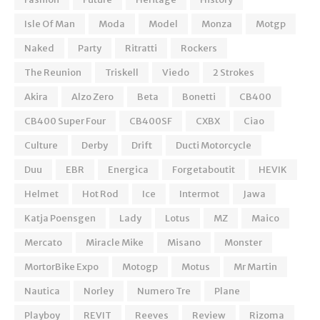
Isle Of Man
Moda
Model
Monza
Motgp
Naked
Party
Ritratti
Rockers
The Reunion
Triskell
Viedo
2 Strokes
Akira
Alzo Zero
Beta
Bonetti
CB400
CB400 Super Four
CB400SF
CXBX
Ciao
Culture
Derby
Drift
Ducti Motorcycle
Duu
EBR
Energica
Forgetaboutit
HEVIK
Helmet
Hot Rod
Ice
Intermot
Jawa
Katja Poensgen
Lady
Lotus
MZ
Maico
Mercato
Miracle Mike
Misano
Monster
MortorBike Expo
Motogp
Motus
Mr Martin
Nautica
Norley
Numero Tre
Plane
Playboy
REVIT
Reeves
Review
Rizoma