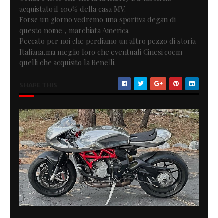
acquistato il 100% della casa MV.
Forse un giorno vedremo una sportiva degan di
questo nome , marchiata America.
Peccato per noi che perdiamo un altro pezzo di storia
Italiana,ma meglio loro che eventuali Cinesi coem
quelli che acquisito la Benelli.
SHARE THIS