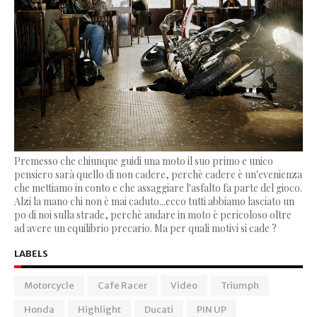
Premesso che chiunque guidi una moto il suo primo e unico
pensiero sarà quello di non cadere, perchè cadere è un'evenienza
che mettiamo in conto e che assaggiare l'asfalto fa parte del gioco.
Alzi la mano chi non è mai caduto...ecco tutti abbiamo lasciato un
po di noi sulla strade, perchè andare in moto è pericoloso oltre
ad avere un equilibrio precario. Ma per quali motivi si cade ?
LABELS
Motorcycle
Cafe Racer
Video
Triumph
Honda
Highlight
Ducati
PIN UP