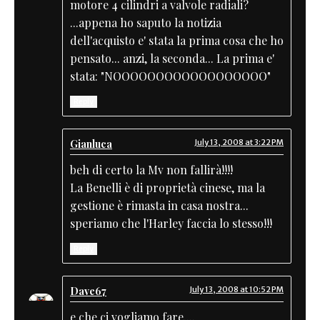
motore 4 cilindri a valvole radiali?
...appena ho saputo la notizia
dell'acquisto e' stata la prima cosa che ho
pensato... anzi, la seconda... La prima e'
stata: "NOOOOOOOOOOOOOOOOOO"
Reply
Gianluca
July 13, 2008 at 3:22 PM
beh di certo la Mv non fallirà!!!!
La Benelli è di proprietà cinese, ma la
gestione è rimasta in casa nostra...
speriamo che l'Harley faccia lo stesso!!!
Reply
Dave67
July 13, 2008 at 10:52 PM
e che ci vogliamo fare....