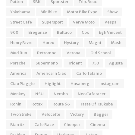
Patton
SBK
Sportster
Trip. Road
Yokohama
Minibike
Motor Bike Expo
Show
Street Cafe
Supersport
Verve Moto
Vespa
900
Breganze
Bultaco
Cbx
Egli Vincent
Henry Favre
Horex
Hystory
Magni
Mash
Mud Run
Retromod
Verona
Old School
Porsche
Supermono
Trident
750
Agusta
America
America In Ciao
Carlo Talamo
Ciao Piaggio
Higlight
Husaberg
Instagram
Monkey
NSU
Nembo
Neo Caferacer
Ronin
Rotax
Route 66
Taste Of Tsukuba
Two Stroke
Velocette
Victory
Bagger
Biarritz
Cafe Race
Chopper
Cinema
Fashion
Future
Heritage
History