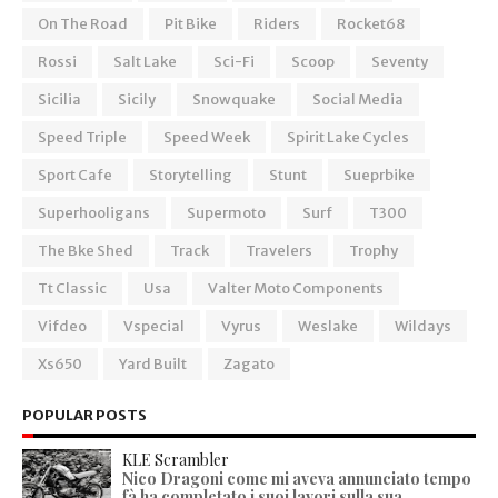
On The Road
Pit Bike
Riders
Rocket68
Rossi
Salt Lake
Sci-Fi
Scoop
Seventy
Sicilia
Sicily
Snowquake
Social Media
Speed Triple
Speed Week
Spirit Lake Cycles
Sport Cafe
Storytelling
Stunt
Sueprbike
Superhooligans
Supermoto
Surf
T300
The Bke Shed
Track
Travelers
Trophy
Tt Classic
Usa
Valter Moto Components
Vifdeo
Vspecial
Vyrus
Weslake
Wildays
Xs650
Yard Built
Zagato
POPULAR POSTS
KLE Scrambler
Nico Dragoni come mi aveva annunciato tempo
fà ha completato i suoi lavori sulla sua