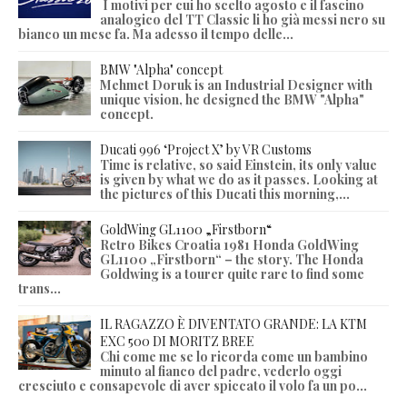
I motivi per cui ho scelto agosto e il fascino
analogico del TT Classic li ho già messi nero su
bianco un mese fa. Ma adesso il tempo delle...
BMW "Alpha" concept
Mehmet Doruk is an Industrial Designer with
unique vision, he designed the BMW "Alpha"
concept.
Ducati 996 ‘Project X’ by VR Customs
Time is relative, so said Einstein, its only value
is given by what we do as it passes. Looking at
the pictures of this Ducati this morning,...
GoldWing GL1100 „Firstborn“
Retro Bikes Croatia 1981 Honda GoldWing
GL1100 „Firstborn“ – the story. The Honda
Goldwing is a tourer quite rare to find some
trans...
IL RAGAZZO È DIVENTATO GRANDE: LA KTM
EXC 500 DI MORITZ BREE
Chi come me se lo ricorda come un bambino
minuto al fianco del padre, vederlo oggi
cresciuto e consapevole di aver spiccato il volo fa un po...