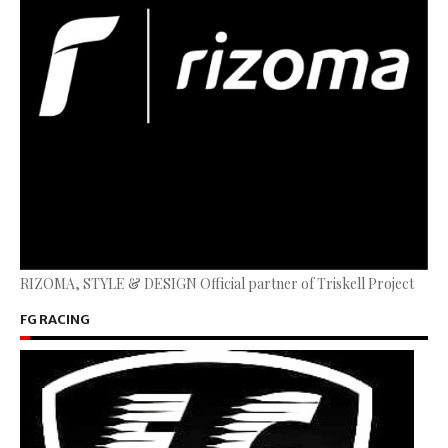
RIZOMA, STYLE & DESIGN Official partner of Triskell Project
FG RACING