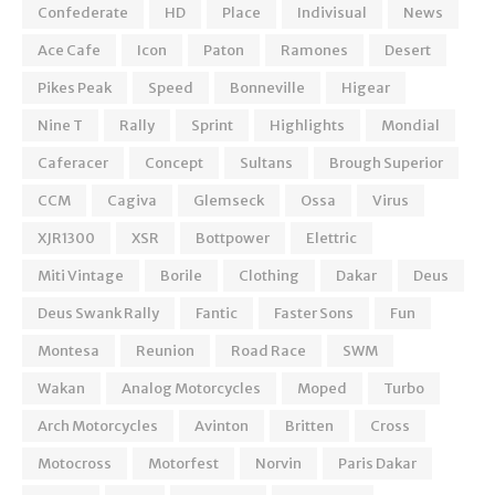
Confederate
HD
Place
Indivisual
News
Ace Cafe
Icon
Paton
Ramones
Desert
Pikes Peak
Speed
Bonneville
Higear
Nine T
Rally
Sprint
Highlights
Mondial
Caferacer
Concept
Sultans
Brough Superior
CCM
Cagiva
Glemseck
Ossa
Virus
XJR1300
XSR
Bottpower
Elettric
Miti Vintage
Borile
Clothing
Dakar
Deus
Deus Swank Rally
Fantic
Faster Sons
Fun
Montesa
Reunion
Road Race
SWM
Wakan
Analog Motorcycles
Moped
Turbo
Arch Motorcycles
Avinton
Britten
Cross
Motocross
Motorfest
Norvin
Paris Dakar