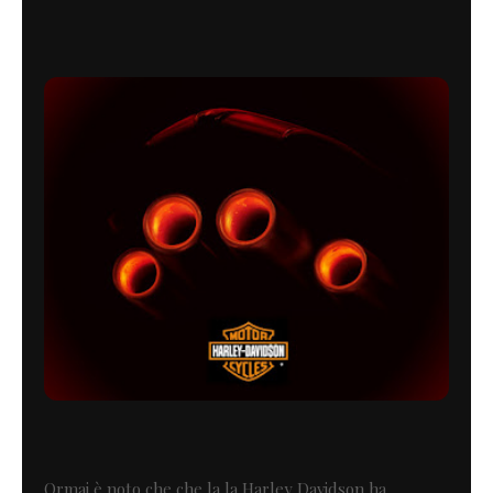
Ormai è noto che che la la Harley Davidson ha