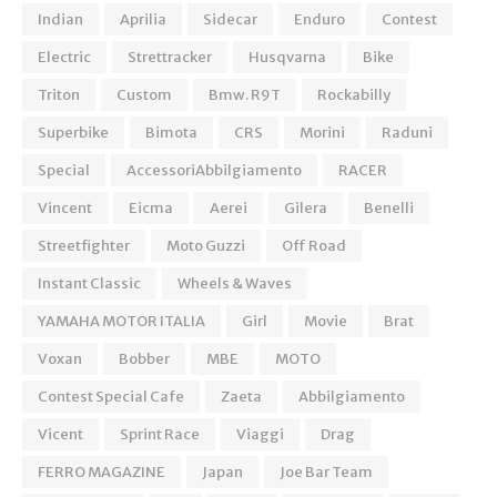
Indian
Aprilia
Sidecar
Enduro
Contest
Electric
Strettracker
Husqvarna
Bike
Triton
Custom
Bmw. R9T
Rockabilly
Superbike
Bimota
CRS
Morini
Raduni
Special
AccessoriAbbilgiamento
RACER
Vincent
Eicma
Aerei
Gilera
Benelli
Streetfighter
Moto Guzzi
Off Road
Instant Classic
Wheels & Waves
YAMAHA MOTOR ITALIA
Girl
Movie
Brat
Voxan
Bobber
MBE
MOTO
Contest Special Cafe
Zaeta
Abbilgiamento
Vicent
Sprint Race
Viaggi
Drag
FERRO MAGAZINE
Japan
Joe Bar Team