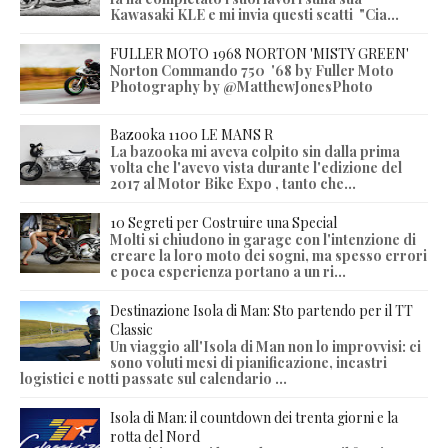
Kawasaki KLE e mi invia questi scatti "Cia...
FULLER MOTO 1968 NORTON 'MISTY GREEN'
Norton Commando 750 '68 by Fuller Moto
Photography by @MatthewJonesPhoto
Bazooka 1100 LE MANS R
La bazooka mi aveva colpito sin dalla prima
volta che l'avevo vista durante l'edizione del
2017 al Motor Bike Expo , tanto che...
10 Segreti per Costruire una Special
Molti si chiudono in garage con l'intenzione di
creare la loro moto dei sogni, ma spesso errori
e poca esperienza portano a un ri...
Destinazione Isola di Man: Sto partendo per il TT
Classic
Un viaggio all'Isola di Man non lo improvvisi: ci
sono voluti mesi di pianificazione, incastri
logistici e notti passate sul calendario ...
Isola di Man: il countdown dei trenta giorni e la
rotta del Nord