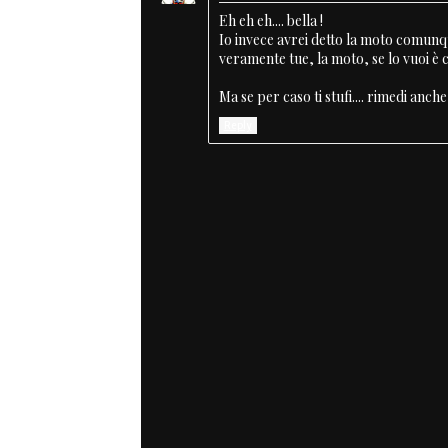
Eh eh eh.... bella !
Io invece avrei detto la moto comunq
veramente tue, la moto, se lo vuoi è
Ma se per caso ti stufi.... rimedi anche d
Reply