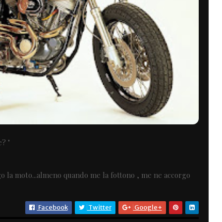
? "
go la moto...almeno quando me la fottono , me ne accorgo
Facebook
Twitter
Google+