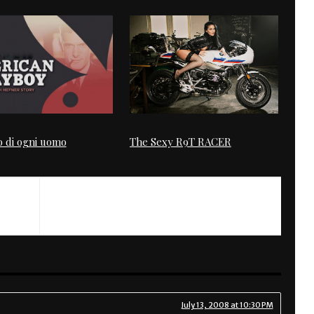
o di ogni uomo
The Sexy R9T RACER
July 13, 2008 at 10:30 PM