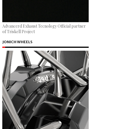
Advancerd Exhaust Tecnology Official partner
of Triskell Project
JONICH WHEELS