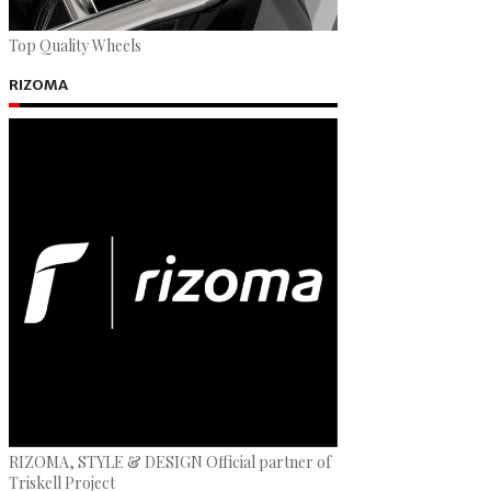
Top Quality Wheels
RIZOMA
RIZOMA, STYLE & DESIGN Official partner of
Triskell Project