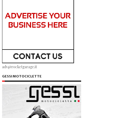
adv@rocketgarage.it
GESSI MOTOCICLETTE