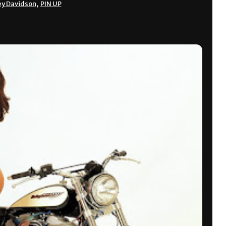
ey Davidson
,
PIN UP