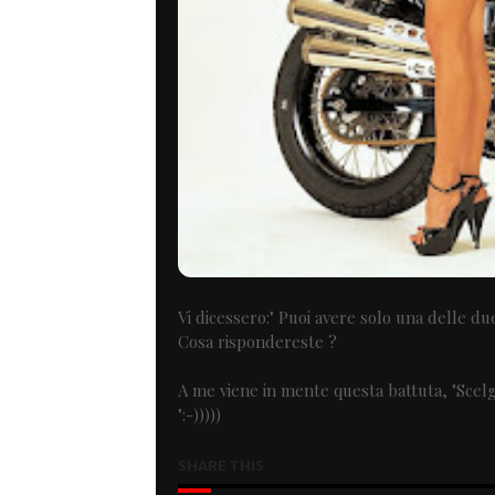
Vi dicessero:" Puoi avere solo una delle due
Cosa rispondereste ?
A me viene in mente questa battuta, "Scel
":-)))))
SHARE THIS