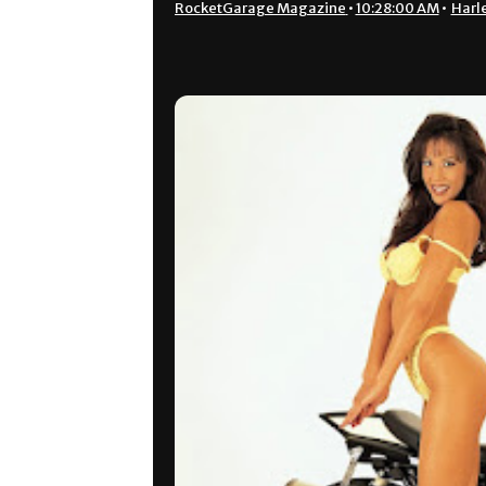
RocketGarage Magazine
•
10:28:00 AM
•
Harl