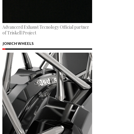
Advancerd Exhaust Tecnology Official partner
of Triskell Project
JONICH WHEELS