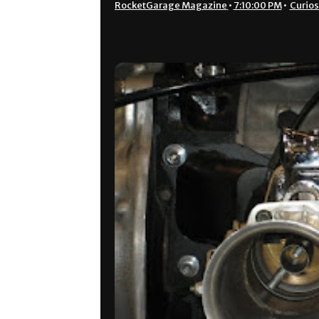
RocketGarage Magazine
•
7:10:00 PM
•
Curios