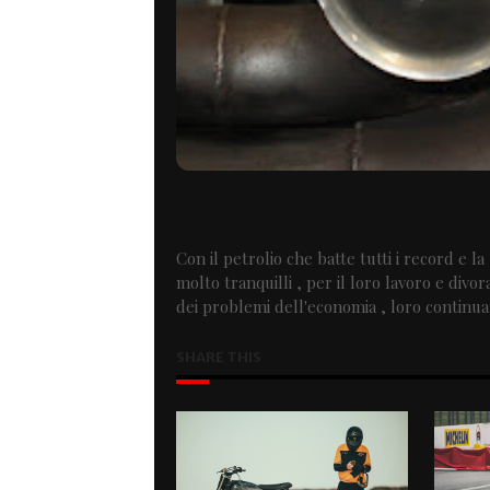
Con il petrolio che batte tutti i record e 
molto tranquilli , per il loro lavoro e div
dei problemi dell'economia , loro continu
SHARE THIS