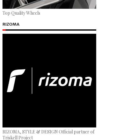
Top Quality Wheels
RIZOMA
RIZOMA, STYLE & DESIGN Official partner of
Triskell Project