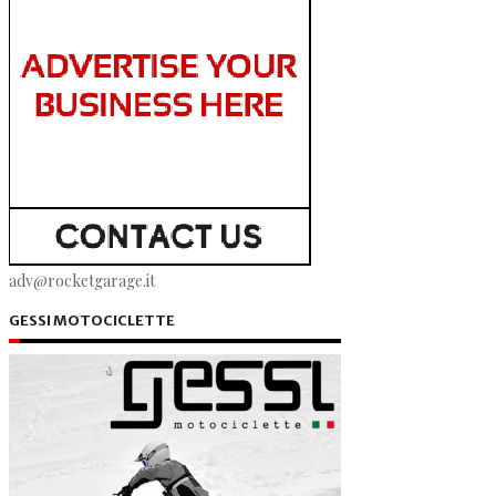
adv@rocketgarage.it
GESSI MOTOCICLETTE