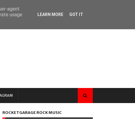
user-agent
erate usage
LEARN MORE
GOT IT
TAGRAM
ROCKETGARAGE ROCK MUSIC