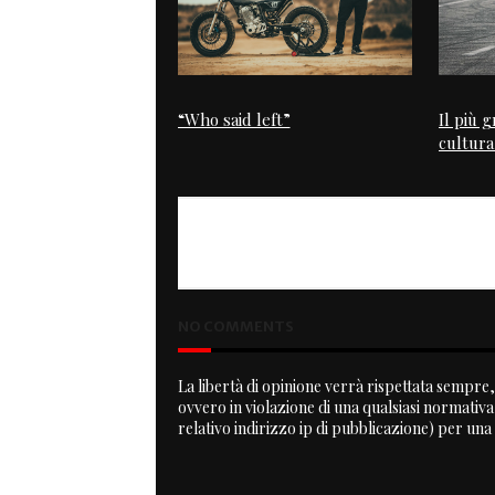
“Who said left”
Il più g
cultura
PREVIOUS
Sogno ad occhi aperti
NO COMMENTS
La libertà di opinione verrà rispettata sempre, 
ovvero in violazione di una qualsiasi normativ
relativo indirizzo ip di pubblicazione) per una