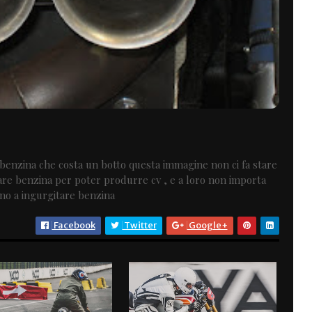
la benzina che costa un botto questa immagine non ci fa stare
orare benzina per poter produrre cv , e a loro non importa
ano a ingurgitare benzina
Facebook
Twitter
Google+