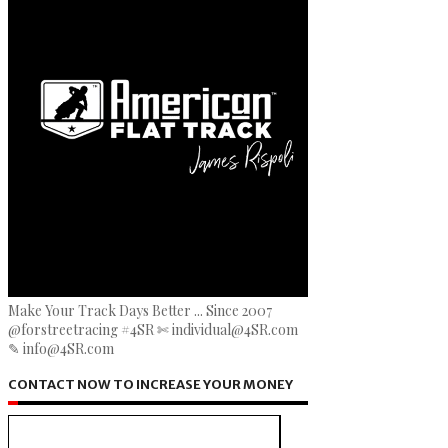
Make Your Track Days Better ... Since 2007
@forstreetracing #4SR ✄ individual@4SR.com
✎ info@4SR.com
CONTACT NOW TO INCREASE YOUR MONEY