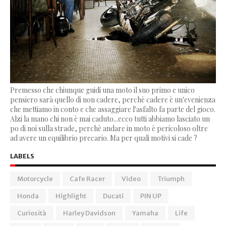
Premesso che chiunque guidi una moto il suo primo e unico
pensiero sarà quello di non cadere, perchè cadere è un'evenienza
che mettiamo in conto e che assaggiare l'asfalto fa parte del gioco.
Alzi la mano chi non è mai caduto...ecco tutti abbiamo lasciato un
po di noi sulla strade, perchè andare in moto è pericoloso oltre
ad avere un equilibrio precario. Ma per quali motivi si cade ?
LABELS
Motorcycle
Cafe Racer
Video
Triumph
Honda
Highlight
Ducati
PIN UP
Curiosità
Harley Davidson
Yamaha
Life