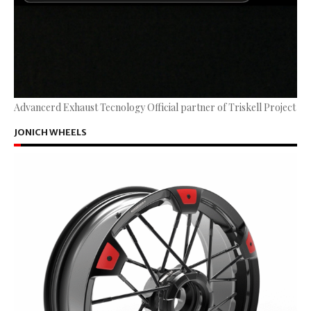
Advancerd Exhaust Tecnology Official partner of Triskell Project
JONICH WHEELS