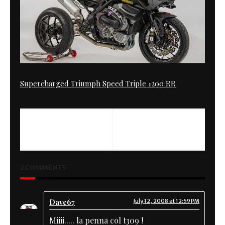
Supercharged Triumph Speed Triple 1200 RR
2 COMMENTS
Dave67
July 12, 2008 at 12:59 PM
Miiii..... la penna col t309 !