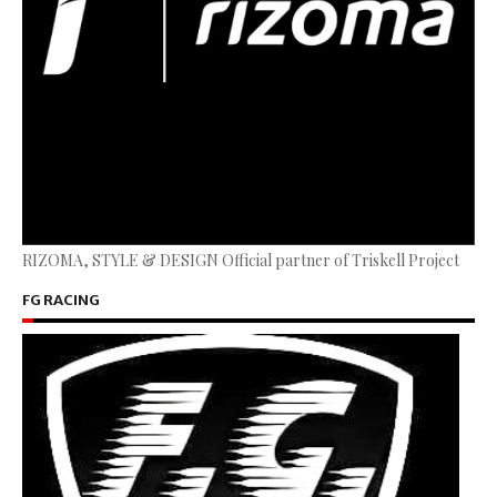
RIZOMA, STYLE & DESIGN Official partner of Triskell Project
FG RACING