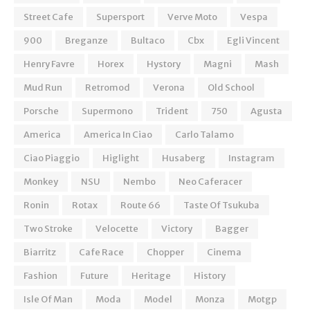
Street Cafe
Supersport
Verve Moto
Vespa
900
Breganze
Bultaco
Cbx
Egli Vincent
Henry Favre
Horex
Hystory
Magni
Mash
Mud Run
Retromod
Verona
Old School
Porsche
Supermono
Trident
750
Agusta
America
America In Ciao
Carlo Talamo
Ciao Piaggio
Higlight
Husaberg
Instagram
Monkey
NSU
Nembo
Neo Caferacer
Ronin
Rotax
Route 66
Taste Of Tsukuba
Two Stroke
Velocette
Victory
Bagger
Biarritz
Cafe Race
Chopper
Cinema
Fashion
Future
Heritage
History
Isle Of Man
Moda
Model
Monza
Motgp