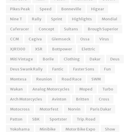
Pikes Peak
Speed
Bonneville
Higear
Nine T
Rally
Sprint
Highlights
Mondial
Caferacer
Concept
Sultans
Brough Superior
CCM
Cagiva
Glemseck
Ossa
Virus
XJR1300
XSR
Bottpower
Elettric
Miti Vintage
Borile
Clothing
Dakar
Deus
Deus Swank Rally
Fantic
Faster Sons
Fun
Montesa
Reunion
Road Race
SWM
Wakan
Analog Motorcycles
Moped
Turbo
Arch Motorcycles
Avinton
Britten
Cross
Motocross
Motorfest
Norvin
Paris Dakar
Patton
SBK
Sportster
Trip. Road
Yokohama
Minibike
Motor Bike Expo
Show