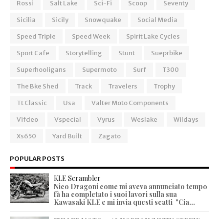
Rossi
Salt Lake
Sci-Fi
Scoop
Seventy
Sicilia
Sicily
Snowquake
Social Media
Speed Triple
Speed Week
Spirit Lake Cycles
Sport Cafe
Storytelling
Stunt
Sueprbike
Superhooligans
Supermoto
Surf
T300
The Bke Shed
Track
Travelers
Trophy
Tt Classic
Usa
Valter Moto Components
Vifdeo
Vspecial
Vyrus
Weslake
Wildays
Xs650
Yard Built
Zagato
POPULAR POSTS
KLE Scrambler
Nico Dragoni come mi aveva annunciato tempo
fà ha completato i suoi lavori sulla sua
Kawasaki KLE e mi invia questi scatti "Cia...