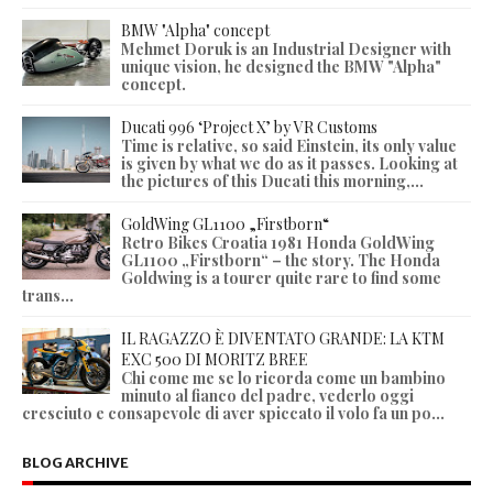
BMW "Alpha" concept
Mehmet Doruk is an Industrial Designer with
unique vision, he designed the BMW "Alpha"
concept.
Ducati 996 ‘Project X’ by VR Customs
Time is relative, so said Einstein, its only value
is given by what we do as it passes. Looking at
the pictures of this Ducati this morning,...
GoldWing GL1100 „Firstborn“
Retro Bikes Croatia 1981 Honda GoldWing
GL1100 „Firstborn“ – the story. The Honda
Goldwing is a tourer quite rare to find some
trans...
IL RAGAZZO È DIVENTATO GRANDE: LA KTM
EXC 500 DI MORITZ BREE
Chi come me se lo ricorda come un bambino
minuto al fianco del padre, vederlo oggi
cresciuto e consapevole di aver spiccato il volo fa un po...
BLOG ARCHIVE