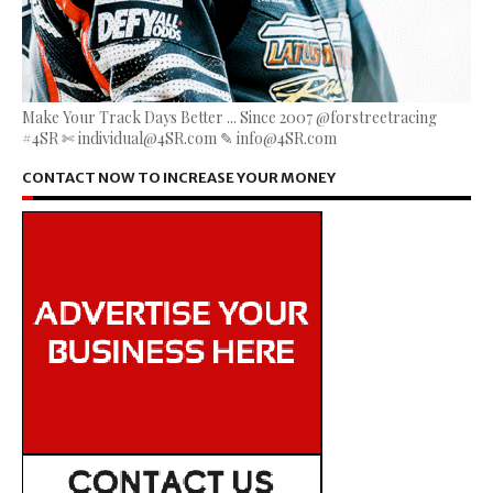
Make Your Track Days Better ... Since 2007 @forstreetracing
#4SR ✄ individual@4SR.com ✎ info@4SR.com
CONTACT NOW TO INCREASE YOUR MONEY