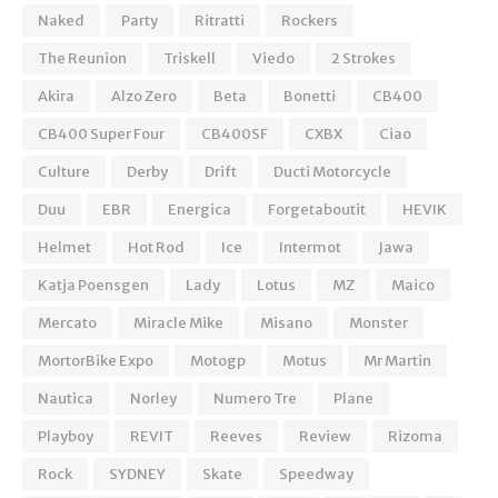
Naked
Party
Ritratti
Rockers
The Reunion
Triskell
Viedo
2 Strokes
Akira
Alzo Zero
Beta
Bonetti
CB400
CB400 Super Four
CB400SF
CXBX
Ciao
Culture
Derby
Drift
Ducti Motorcycle
Duu
EBR
Energica
Forgetaboutit
HEVIK
Helmet
Hot Rod
Ice
Intermot
Jawa
Katja Poensgen
Lady
Lotus
MZ
Maico
Mercato
Miracle Mike
Misano
Monster
MortorBike Expo
Motogp
Motus
Mr Martin
Nautica
Norley
Numero Tre
Plane
Playboy
REVIT
Reeves
Review
Rizoma
Rock
SYDNEY
Skate
Speedway