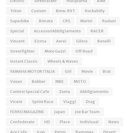
Electric
Strettracker
Husqvarna
Bike
Triton
Custom
Bmw. R9T
Rockabilly
Superbike
Bimota
CRS
Morini
Raduni
Special
AccessoriAbbilgiamento
RACER
Vincent
Eicma
Aerei
Gilera
Benelli
Streetfighter
Moto Guzzi
Off Road
Instant Classic
Wheels & Waves
YAMAHA MOTOR ITALIA
Girl
Movie
Brat
Voxan
Bobber
MBE
MOTO
Contest Special Cafe
Zaeta
Abbilgiamento
Vicent
Sprint Race
Viaggi
Drag
FERRO MAGAZINE
Japan
Joe Bar Team
Confederate
HD
Place
Indivisual
News
Ace Cafe
Icon
Paton
Ramones
Desert