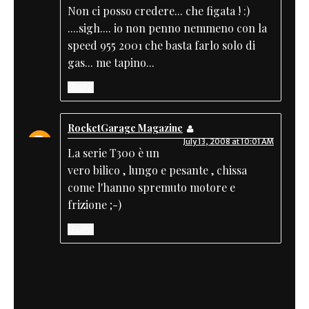
Non ci posso credere... che figata ! :)
....sigh.... io non penno nemmeno con la
speed 955 2001 che basta farlo solo di
gas... me tapino...
Reply
RocketGarage Magazine
July 13, 2008 at 10:01 AM
La serie T300 è un
vero bilico , lungo e pesante , chissa
come l'hanno spremuto motore e
frizione ;-)
Reply