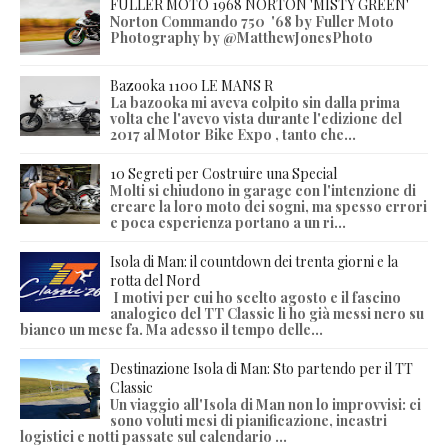
FULLER MOTO 1968 NORTON 'MISTY GREEN'
Norton Commando 750 '68 by Fuller Moto
Photography by @MatthewJonesPhoto
Bazooka 1100 LE MANS R
La bazooka mi aveva colpito sin dalla prima
volta che l'avevo vista durante l'edizione del
2017 al Motor Bike Expo , tanto che...
10 Segreti per Costruire una Special
Molti si chiudono in garage con l'intenzione di
creare la loro moto dei sogni, ma spesso errori
e poca esperienza portano a un ri...
Isola di Man: il countdown dei trenta giorni e la
rotta del Nord
I motivi per cui ho scelto agosto e il fascino
analogico del TT Classic li ho già messi nero su
bianco un mese fa. Ma adesso il tempo delle...
Destinazione Isola di Man: Sto partendo per il TT
Classic
Un viaggio all'Isola di Man non lo improvvisi: ci
sono voluti mesi di pianificazione, incastri
logistici e notti passate sul calendario ...