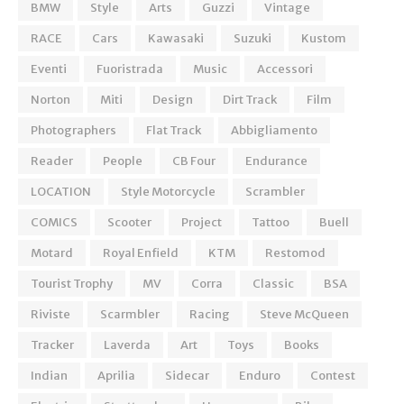
BMW
Style
Arts
Guzzi
Vintage
RACE
Cars
Kawasaki
Suzuki
Kustom
Eventi
Fuoristrada
Music
Accessori
Norton
Miti
Design
Dirt Track
Film
Photographers
Flat Track
Abbigliamento
Reader
People
CB Four
Endurance
LOCATION
Style Motorcycle
Scrambler
COMICS
Scooter
Project
Tattoo
Buell
Motard
Royal Enfield
KTM
Restomod
Tourist Trophy
MV
Corra
Classic
BSA
Riviste
Scarmbler
Racing
Steve McQueen
Tracker
Laverda
Art
Toys
Books
Indian
Aprilia
Sidecar
Enduro
Contest