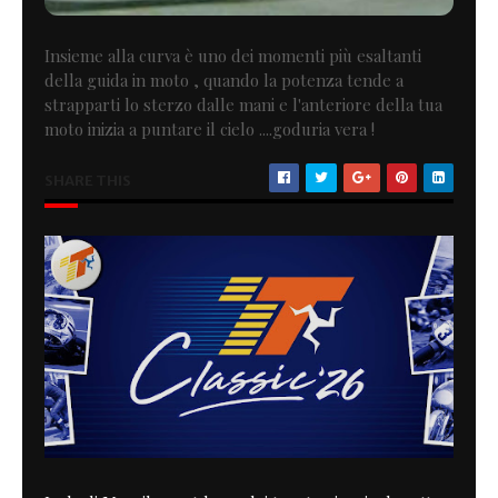
Insieme alla curva è uno dei momenti più esaltanti
della guida in moto , quando la potenza tende a
strapparti lo sterzo dalle mani e l'anteriore della tua
moto inizia a puntare il cielo ....goduria vera !
SHARE THIS