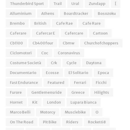
Thunderbird Sport
Trail
Ural
Zundapp
[
Alluminium
Athens
Boardtracker
Bosozoku
Brembo
British
Cafe Rae
Cafe Rare
Caferare
Cafercar E
Cafercare
Cartoon
Cb1100
Cb400four
Cbmw
Churchofchoppers
Ciclomotori
Coc
Coronavirus
Costume Società
Crk
Cycle
Daytona
Documentario
Ecosse
El Solitario
Epoca
Fast Endurance
Featured
Ferrari
Ficchi
Furore
Gentlemensride
Greece
Hilights
Hornet
Kit
London
Lupara Bianca
Marco Belli
Motorcy
Musclebike
O
On The Road
Pit Bike
Riders
Rocket68