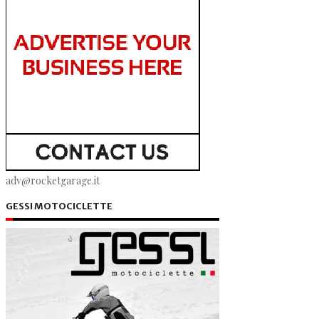
adv@rocketgarage.it
GESSI MOTOCICLETTE