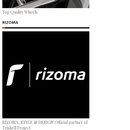
Top Quality Wheels
RIZOMA
RIZOMA, STYLE & DESIGN Official partner of
Triskell Project