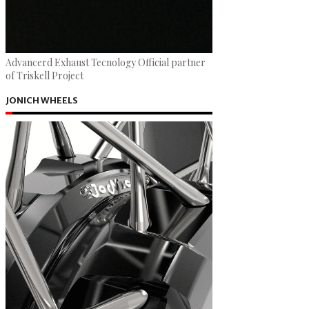
Advancerd Exhaust Tecnology Official partner
of Triskell Project
JONICH WHEELS