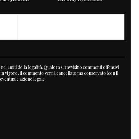
NEXT
Blue Marlin Aprilia - Occasioni perdute
nei limiti della legalità. Qualora si ravvisino commenti offensivi
a in vigore, il commento verrà cancellato ma conservato (con il
 eventuale azione legale.