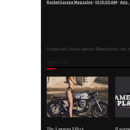
RocketGarage Magazine
•
10:19:00 AM
•
Arts
,
Veramente bravo questo illustratore che ri
SHARE THIS
The Lazarus Effect
Il sogn