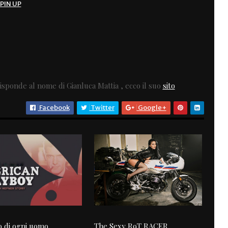
PIN UP
sponde al nome di Gianluca Mattia , ecco il suo
sito
Facebook
Twitter
Google+
o di ogni uomo
The Sexy R9T RACER