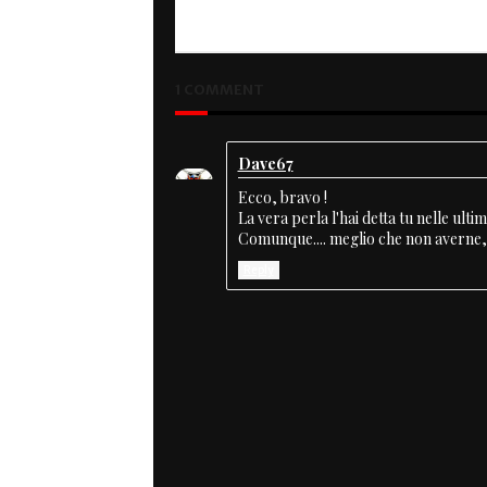
Time to Go
1 COMMENT
Dave67
Ecco, bravo !
La vera perla l'hai detta tu nelle ultim
Comunque.... meglio che non averne,
Reply