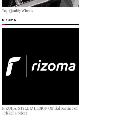
Top Quality Wheels
RIZOMA
RIZOMA, STYLE & DESIGN Official partner of
Triskell Project