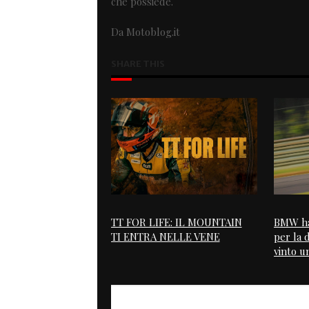
che possiede.
Da Motoblog.it
SHARE THIS
TT FOR LIFE: IL MOUNTAIN
BMW ha
TI ENTRA NELLE VENE
per la 
vinto u
PREVIOUS