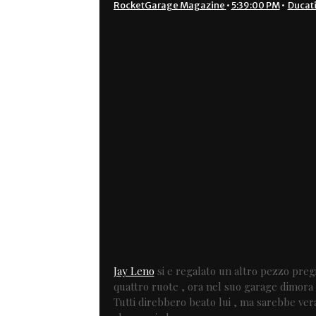
RocketGarage Magazine
•
5:39:00 PM
•
Ducat
Jay Leno
si e regalato un altro pezzo pregi
quattro ruote , ora nel suo garage dimora
Tutti direbbero beato lui , ma sarebbe vera