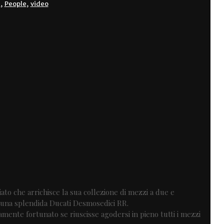
i
,
People
,
video
ato che arrichisce la sua collezione di mezzi a due e
 una splendida Ducati Desmosedici RR.
mente fortunato se riuscisse agodersi in pieno tutti i mezzi