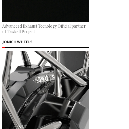
Advancerd Exhaust Tecnology Official partner
of Triskell Project
JONICH WHEELS