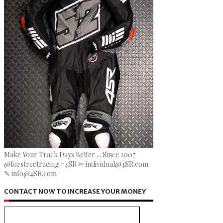
Make Your Track Days Better ... Since 2007
@forstreetracing #4SR ✄ individual@4SR.com
✎ info@4SR.com
CONTACT NOW TO INCREASE YOUR MONEY