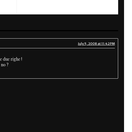
July 9, 2008 at 11:42 PM
e due righe !
 no ?