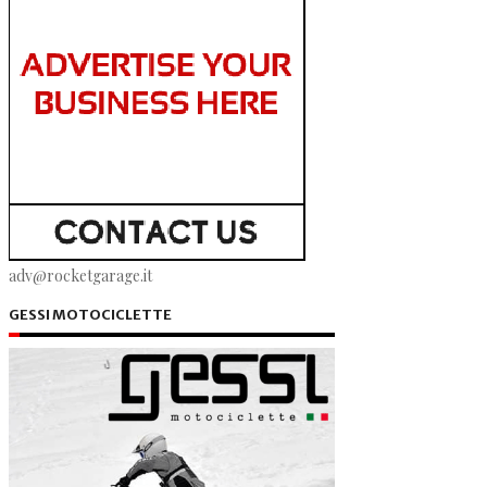
adv@rocketgarage.it
GESSI MOTOCICLETTE