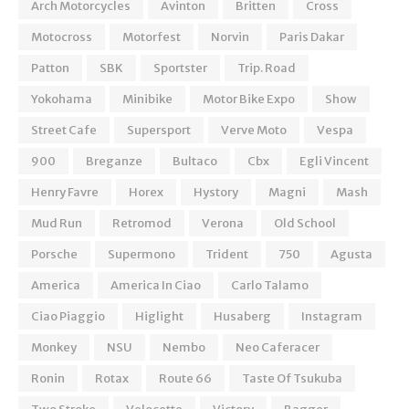
Arch Motorcycles
Avinton
Britten
Cross
Motocross
Motorfest
Norvin
Paris Dakar
Patton
SBK
Sportster
Trip. Road
Yokohama
Minibike
Motor Bike Expo
Show
Street Cafe
Supersport
Verve Moto
Vespa
900
Breganze
Bultaco
Cbx
Egli Vincent
Henry Favre
Horex
Hystory
Magni
Mash
Mud Run
Retromod
Verona
Old School
Porsche
Supermono
Trident
750
Agusta
America
America In Ciao
Carlo Talamo
Ciao Piaggio
Higlight
Husaberg
Instagram
Monkey
NSU
Nembo
Neo Caferacer
Ronin
Rotax
Route 66
Taste Of Tsukuba