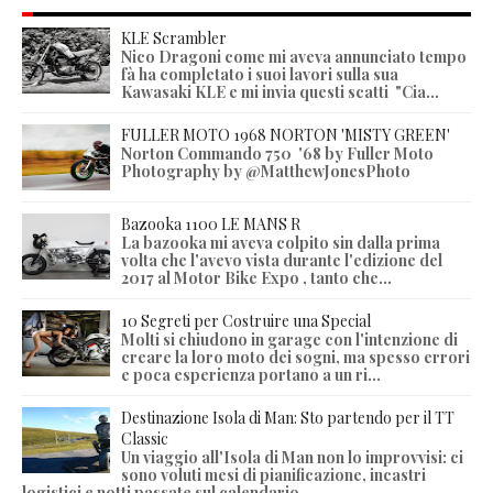
KLE Scrambler
Nico Dragoni come mi aveva annunciato tempo
fà ha completato i suoi lavori sulla sua
Kawasaki KLE e mi invia questi scatti "Cia...
FULLER MOTO 1968 NORTON 'MISTY GREEN'
Norton Commando 750 '68 by Fuller Moto
Photography by @MatthewJonesPhoto
Bazooka 1100 LE MANS R
La bazooka mi aveva colpito sin dalla prima
volta che l'avevo vista durante l'edizione del
2017 al Motor Bike Expo , tanto che...
10 Segreti per Costruire una Special
Molti si chiudono in garage con l'intenzione di
creare la loro moto dei sogni, ma spesso errori
e poca esperienza portano a un ri...
Destinazione Isola di Man: Sto partendo per il TT
Classic
Un viaggio all'Isola di Man non lo improvvisi: ci
sono voluti mesi di pianificazione, incastri
logistici e notti passate sul calendario ...