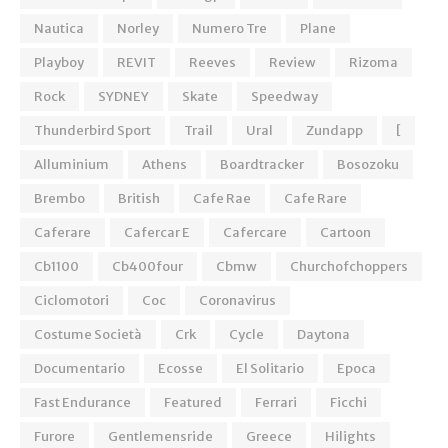
Nautica
Norley
Numero Tre
Plane
Playboy
REVIT
Reeves
Review
Rizoma
Rock
SYDNEY
Skate
Speedway
Thunderbird Sport
Trail
Ural
Zundapp
[
Alluminium
Athens
Boardtracker
Bosozoku
Brembo
British
Cafe Rae
Cafe Rare
Caferare
Cafercar E
Cafercare
Cartoon
Cb1100
Cb400four
Cbmw
Churchofchoppers
Ciclomotori
Coc
Coronavirus
Costume Società
Crk
Cycle
Daytona
Documentario
Ecosse
El Solitario
Epoca
Fast Endurance
Featured
Ferrari
Ficchi
Furore
Gentlemensride
Greece
Hilights