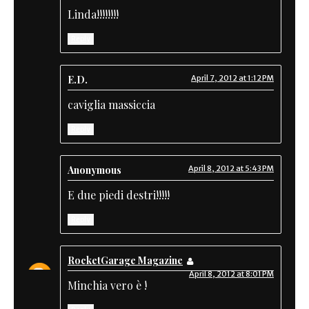
Linda!!!!!!!!
Reply
E.D.
April 7, 2012 at 1:12 PM
caviglia massiccia
Reply
Anonymous
April 8, 2012 at 5:43 PM
E due piedi destri!!!!!
Reply
RocketGarage Magazine
April 8, 2012 at 8:01 PM
Minchia vero è !