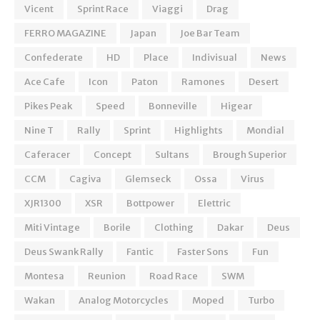
Vicent
Sprint Race
Viaggi
Drag
FERRO MAGAZINE
Japan
Joe Bar Team
Confederate
HD
Place
Indivisual
News
Ace Cafe
Icon
Paton
Ramones
Desert
Pikes Peak
Speed
Bonneville
Higear
Nine T
Rally
Sprint
Highlights
Mondial
Caferacer
Concept
Sultans
Brough Superior
CCM
Cagiva
Glemseck
Ossa
Virus
XJR1300
XSR
Bottpower
Elettric
Miti Vintage
Borile
Clothing
Dakar
Deus
Deus Swank Rally
Fantic
Faster Sons
Fun
Montesa
Reunion
Road Race
SWM
Wakan
Analog Motorcycles
Moped
Turbo