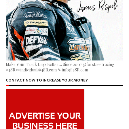
Make Your Track Days Better ... Since 2007 @forstreetracing
#4SR ✄ individual@4SR.com ✎ info@4SR.com
CONTACT NOW TO INCREASE YOUR MONEY