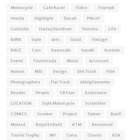
Motorcycle
Cafe Racer
Video
Triumph
Honda
Highlight
Ducati
PIN UP
Curiosità
Harley Davidson
Yamaha
Life
BMW
Style
Arts
Guzzi
Vintage
RACE
Cars
Kawasaki
Suzuki
Kustom
Eventi
Fuoristrada
Music
Accessori
Norton
Miti
Design
Dirt Track
Film
Photographers
Flat Track
Abbigliamento
Reader
People
CB Four
Endurance
LOCATION
Style Motorcycle
Scrambler
COMICS
Scooter
Project
Tattoo
Buell
Motard
Royal Enfield
KTM
Restomod
Tourist Trophy
MV
Corra
Classic
BSA