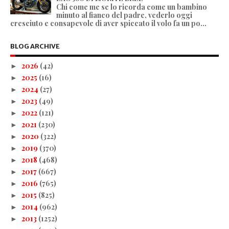
Chi come me se lo ricorda come un bambino
minuto al fianco del padre, vederlo oggi
cresciuto e consapevole di aver spiccato il volo fa un po...
BLOG ARCHIVE
2026
(42)
►
2025
(16)
►
2024
(27)
►
2023
(49)
►
2022
(121)
►
2021
(230)
►
2020
(322)
►
2019
(370)
►
2018
(468)
►
2017
(667)
►
2016
(765)
►
2015
(825)
►
2014
(962)
►
2013
(1252)
►