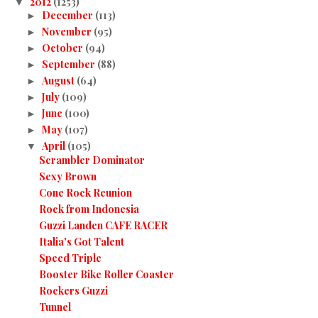
2012
(1253)
▼
December
(113)
►
November
(95)
►
October
(94)
►
September
(88)
►
August
(64)
►
July
(109)
►
June
(100)
►
May
(107)
►
April
(105)
▼
Scrambler Dominator
Sexy Brown
Cone Rock Reunion
Rock from Indonesia
Guzzi Landen CAFE RACER
Italia's Got Talent
Speed Triple
Booster Bike Roller Coaster
Rockers Guzzi
Tunnel