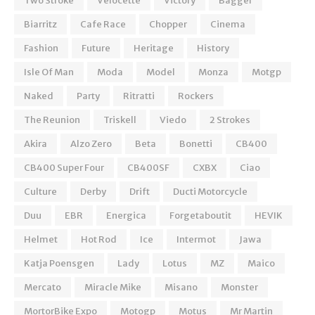
Two Stroke
Velocette
Victory
Bagger
Biarritz
Cafe Race
Chopper
Cinema
Fashion
Future
Heritage
History
Isle Of Man
Moda
Model
Monza
Motgp
Naked
Party
Ritratti
Rockers
The Reunion
Triskell
Viedo
2 Strokes
Akira
Alzo Zero
Beta
Bonetti
CB400
CB400 Super Four
CB400SF
CXBX
Ciao
Culture
Derby
Drift
Ducti Motorcycle
Duu
EBR
Energica
Forgetaboutit
HEVIK
Helmet
Hot Rod
Ice
Intermot
Jawa
Katja Poensgen
Lady
Lotus
MZ
Maico
Mercato
Miracle Mike
Misano
Monster
MortorBike Expo
Motogp
Motus
Mr Martin