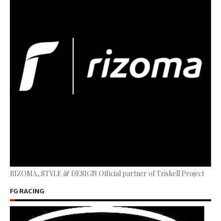
RIZOMA, STYLE & DESIGN Official partner of Triskell Project
FG RACING