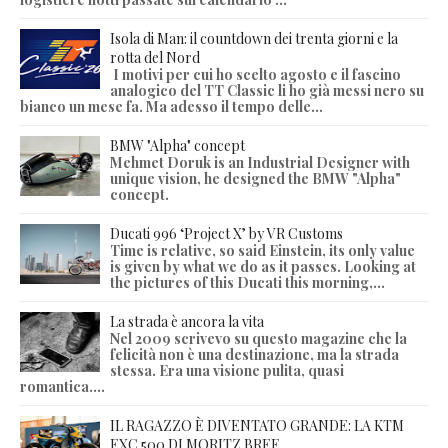
Isola di Man: il countdown dei trenta giorni e la
rotta del Nord
I motivi per cui ho scelto agosto e il fascino
analogico del TT Classic li ho già messi nero su
bianco un mese fa. Ma adesso il tempo delle...
BMW "Alpha" concept
Mehmet Doruk is an Industrial Designer with
unique vision, he designed the BMW "Alpha"
concept.
Ducati 996 ‘Project X’ by VR Customs
Time is relative, so said Einstein, its only value
is given by what we do as it passes. Looking at
the pictures of this Ducati this morning,...
La strada è ancora la vita
Nel 2009 scrivevo su questo magazine che la
felicità non è una destinazione, ma la strada
stessa. Era una visione pulita, quasi
romantica....
IL RAGAZZO È DIVENTATO GRANDE: LA KTM
EXC 500 DI MORITZ BREE