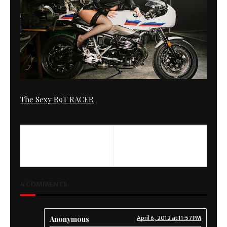
The Sexy R9T RACER
PREVIOUS
NEXT
Tool Wall
Kimura Sportster
4 COMMENTS
Anonymous
April 6, 2012 at 11:57 PM