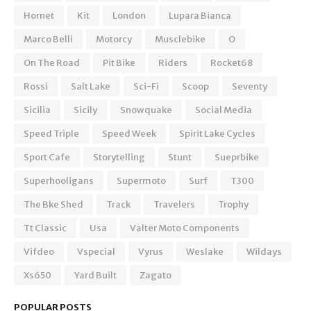
Hornet
Kit
London
Lupara Bianca
Marco Belli
Motorcy
Musclebike
O
On The Road
Pit Bike
Riders
Rocket68
Rossi
Salt Lake
Sci-Fi
Scoop
Seventy
Sicilia
Sicily
Snowquake
Social Media
Speed Triple
Speed Week
Spirit Lake Cycles
Sport Cafe
Storytelling
Stunt
Sueprbike
Superhooligans
Supermoto
Surf
T300
The Bke Shed
Track
Travelers
Trophy
Tt Classic
Usa
Valter Moto Components
Vifdeo
Vspecial
Vyrus
Weslake
Wildays
Xs650
Yard Built
Zagato
POPULAR POSTS