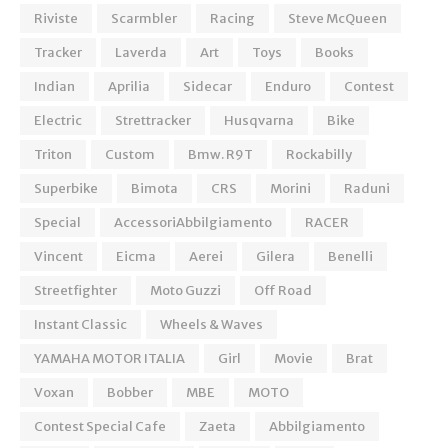
Riviste
Scarmbler
Racing
Steve McQueen
Tracker
Laverda
Art
Toys
Books
Indian
Aprilia
Sidecar
Enduro
Contest
Electric
Strettracker
Husqvarna
Bike
Triton
Custom
Bmw. R9T
Rockabilly
Superbike
Bimota
CRS
Morini
Raduni
Special
AccessoriAbbilgiamento
RACER
Vincent
Eicma
Aerei
Gilera
Benelli
Streetfighter
Moto Guzzi
Off Road
Instant Classic
Wheels & Waves
YAMAHA MOTOR ITALIA
Girl
Movie
Brat
Voxan
Bobber
MBE
MOTO
Contest Special Cafe
Zaeta
Abbilgiamento