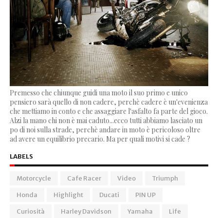
Premesso che chiunque guidi una moto il suo primo e unico
pensiero sarà quello di non cadere, perchè cadere è un'evenienza
che mettiamo in conto e che assaggiare l'asfalto fa parte del gioco.
Alzi la mano chi non è mai caduto...ecco tutti abbiamo lasciato un
po di noi sulla strade, perchè andare in moto è pericoloso oltre
ad avere un equilibrio precario. Ma per quali motivi si cade ?
LABELS
Motorcycle
Cafe Racer
Video
Triumph
Honda
Highlight
Ducati
PIN UP
Curiosità
Harley Davidson
Yamaha
Life