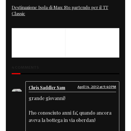
Destinazione Isola di Man: Sto partendo per il TT
Classic
PREVIOUS
NEXT
From Wrenchmonkees
Escape Machine
Garage
4 COMMENTS
Chris Saddler Sam
April 14, 2012 at 9:40 PM
grande giovanni!
l'ho conosciuto anni fa', quando ancora
aveva la bottega in via oberdan!