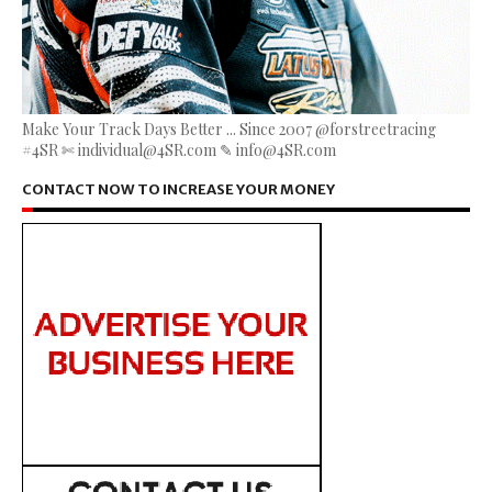
Make Your Track Days Better ... Since 2007 @forstreetracing
#4SR ✄ individual@4SR.com ✎ info@4SR.com
CONTACT NOW TO INCREASE YOUR MONEY