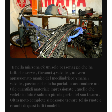
E nella mia zona c'è un solo personaggio che ha
tuttoche serve , Giovanni 4 valvole , un vero
appassionato manico del mocilindricco Ymaha 4
valvole , passione che lo ha portato a accumulare un
tale quantiàdi materiale inpressionate , quello che
vedete in foto è solo un piccola parte del suo tesoro .
Oltra moto complete si possono trovare telaio ruote e
ricambi di quasi tutti i modelli.