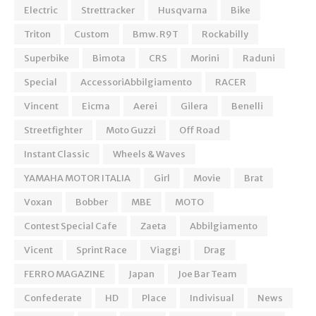
Electric
Strettracker
Husqvarna
Bike
Triton
Custom
Bmw. R9T
Rockabilly
Superbike
Bimota
CRS
Morini
Raduni
Special
AccessoriAbbilgiamento
RACER
Vincent
Eicma
Aerei
Gilera
Benelli
Streetfighter
Moto Guzzi
Off Road
Instant Classic
Wheels & Waves
YAMAHA MOTOR ITALIA
Girl
Movie
Brat
Voxan
Bobber
MBE
MOTO
Contest Special Cafe
Zaeta
Abbilgiamento
Vicent
Sprint Race
Viaggi
Drag
FERRO MAGAZINE
Japan
Joe Bar Team
Confederate
HD
Place
Indivisual
News