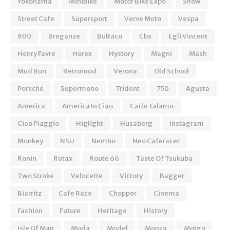
Yokohama
Minibike
Motor Bike Expo
Show
Street Cafe
Supersport
Verve Moto
Vespa
900
Breganze
Bultaco
Cbx
Egli Vincent
Henry Favre
Horex
Hystory
Magni
Mash
Mud Run
Retromod
Verona
Old School
Porsche
Supermono
Trident
750
Agusta
America
America In Ciao
Carlo Talamo
Ciao Piaggio
Higlight
Husaberg
Instagram
Monkey
NSU
Nembo
Neo Caferacer
Ronin
Rotax
Route 66
Taste Of Tsukuba
Two Stroke
Velocette
Victory
Bagger
Biarritz
Cafe Race
Chopper
Cinema
Fashion
Future
Heritage
History
Isle Of Man
Moda
Model
Monza
Motgp