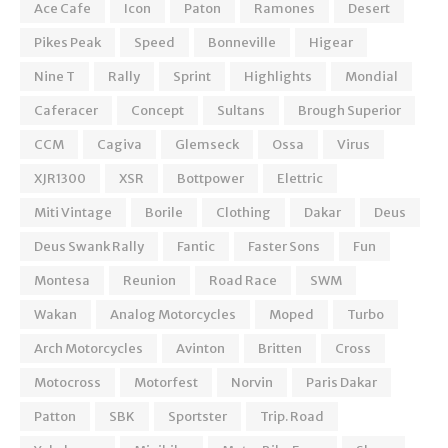
Ace Cafe
Icon
Paton
Ramones
Desert
Pikes Peak
Speed
Bonneville
Higear
Nine T
Rally
Sprint
Highlights
Mondial
Caferacer
Concept
Sultans
Brough Superior
CCM
Cagiva
Glemseck
Ossa
Virus
XJR1300
XSR
Bottpower
Elettric
Miti Vintage
Borile
Clothing
Dakar
Deus
Deus Swank Rally
Fantic
Faster Sons
Fun
Montesa
Reunion
Road Race
SWM
Wakan
Analog Motorcycles
Moped
Turbo
Arch Motorcycles
Avinton
Britten
Cross
Motocross
Motorfest
Norvin
Paris Dakar
Patton
SBK
Sportster
Trip. Road