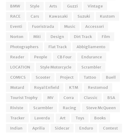
BMW
Style
Arts
Guzzi
Vintage
RACE
Cars
Kawasaki
Suzuki
Kustom
Eventi
Fuoristrada
Music
Accessori
Norton
Miti
Design
Dirt Track
Film
Photographers
Flat Track
Abbigliamento
Reader
People
CB Four
Endurance
LOCATION
Style Motorcycle
Scrambler
COMICS
Scooter
Project
Tattoo
Buell
Motard
Royal Enfield
KTM
Restomod
Tourist Trophy
MV
Corra
Classic
BSA
Riviste
Scarmbler
Racing
Steve McQueen
Tracker
Laverda
Art
Toys
Books
Indian
Aprilia
Sidecar
Enduro
Contest