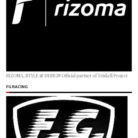
RIZOMA, STYLE & DESIGN Official partner of Triskell Project
FG RACING