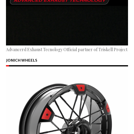
Advancerd Exhaust Tecnology Official partner of Triskell Project
JONICH WHEELS