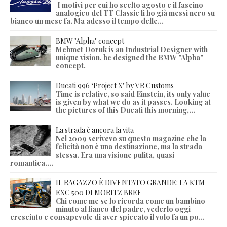
I motivi per cui ho scelto agosto e il fascino
analogico del TT Classic li ho già messi nero su
bianco un mese fa. Ma adesso il tempo delle...
BMW "Alpha" concept
Mehmet Doruk is an Industrial Designer with
unique vision, he designed the BMW "Alpha"
concept.
Ducati 996 ‘Project X’ by VR Customs
Time is relative, so said Einstein, its only value
is given by what we do as it passes. Looking at
the pictures of this Ducati this morning,...
La strada è ancora la vita
Nel 2009 scrivevo su questo magazine che la
felicità non è una destinazione, ma la strada
stessa. Era una visione pulita, quasi
romantica....
IL RAGAZZO È DIVENTATO GRANDE: LA KTM
EXC 500 DI MORITZ BREE
Chi come me se lo ricorda come un bambino
minuto al fianco del padre, vederlo oggi
cresciuto e consapevole di aver spiccato il volo fa un po...