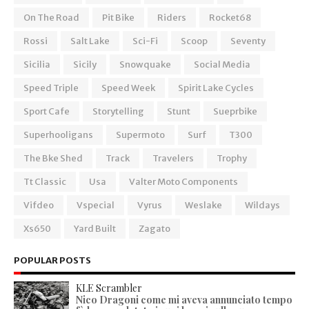
On The Road
Pit Bike
Riders
Rocket68
Rossi
Salt Lake
Sci-Fi
Scoop
Seventy
Sicilia
Sicily
Snowquake
Social Media
Speed Triple
Speed Week
Spirit Lake Cycles
Sport Cafe
Storytelling
Stunt
Sueprbike
Superhooligans
Supermoto
Surf
T300
The Bke Shed
Track
Travelers
Trophy
Tt Classic
Usa
Valter Moto Components
Vifdeo
Vspecial
Vyrus
Weslake
Wildays
Xs650
Yard Built
Zagato
POPULAR POSTS
KLE Scrambler
Nico Dragoni come mi aveva annunciato tempo