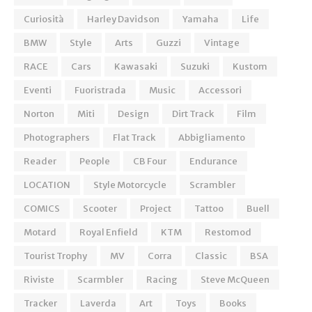
Curiosità
Harley Davidson
Yamaha
Life
BMW
Style
Arts
Guzzi
Vintage
RACE
Cars
Kawasaki
Suzuki
Kustom
Eventi
Fuoristrada
Music
Accessori
Norton
Miti
Design
Dirt Track
Film
Photographers
Flat Track
Abbigliamento
Reader
People
CB Four
Endurance
LOCATION
Style Motorcycle
Scrambler
COMICS
Scooter
Project
Tattoo
Buell
Motard
Royal Enfield
KTM
Restomod
Tourist Trophy
MV
Corra
Classic
BSA
Riviste
Scarmbler
Racing
Steve McQueen
Tracker
Laverda
Art
Toys
Books