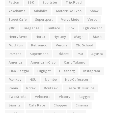
Patton
SBK
Sportster
Trip. Road
Yokohama
Minibike
Motor Bike Expo
Show
Street Cafe
Supersport
Verve Moto
Vespa
900
Breganze
Bultaco
Cbx
Egli Vincent
Henry Favre
Horex
Hystory
Magni
Mash
Mud Run
Retromod
Verona
Old School
Porsche
Supermono
Trident
750
Agusta
America
America In Ciao
Carlo Talamo
Ciao Piaggio
Higlight
Husaberg
Instagram
Monkey
NSU
Nembo
Neo Caferacer
Ronin
Rotax
Route 66
Taste Of Tsukuba
Two Stroke
Velocette
Victory
Bagger
Biarritz
Cafe Race
Chopper
Cinema