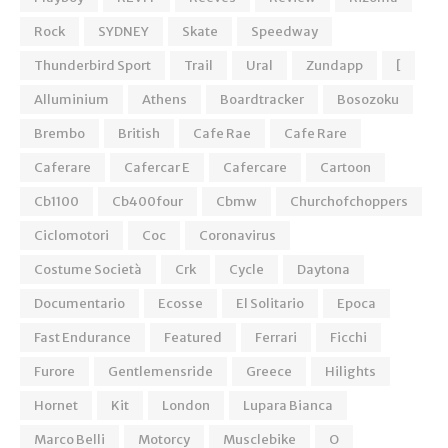
Rock
SYDNEY
Skate
Speedway
Thunderbird Sport
Trail
Ural
Zundapp
[
Alluminium
Athens
Boardtracker
Bosozoku
Brembo
British
Cafe Rae
Cafe Rare
Caferare
Cafercar E
Cafercare
Cartoon
Cb1100
Cb400four
Cbmw
Churchofchoppers
Ciclomotori
Coc
Coronavirus
Costume Società
Crk
Cycle
Daytona
Documentario
Ecosse
El Solitario
Epoca
Fast Endurance
Featured
Ferrari
Ficchi
Furore
Gentlemensride
Greece
Hilights
Hornet
Kit
London
Lupara Bianca
Marco Belli
Motorcy
Musclebike
O