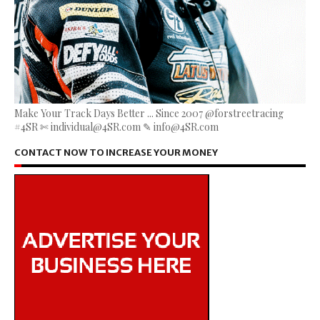
Make Your Track Days Better ... Since 2007 @forstreetracing
#4SR ✄ individual@4SR.com ✎ info@4SR.com
CONTACT NOW TO INCREASE YOUR MONEY