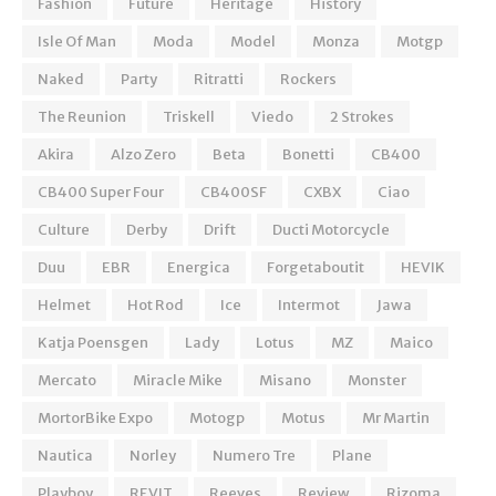
Fashion
Future
Heritage
History
Isle Of Man
Moda
Model
Monza
Motgp
Naked
Party
Ritratti
Rockers
The Reunion
Triskell
Viedo
2 Strokes
Akira
Alzo Zero
Beta
Bonetti
CB400
CB400 Super Four
CB400SF
CXBX
Ciao
Culture
Derby
Drift
Ducti Motorcycle
Duu
EBR
Energica
Forgetaboutit
HEVIK
Helmet
Hot Rod
Ice
Intermot
Jawa
Katja Poensgen
Lady
Lotus
MZ
Maico
Mercato
Miracle Mike
Misano
Monster
MortorBike Expo
Motogp
Motus
Mr Martin
Nautica
Norley
Numero Tre
Plane
Playboy
REVIT
Reeves
Review
Rizoma