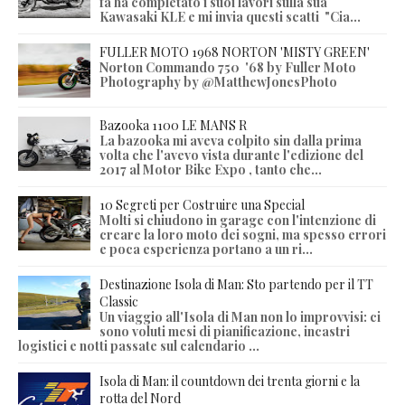
fà ha completato i suoi lavori sulla sua
Kawasaki KLE e mi invia questi scatti "Cia...
FULLER MOTO 1968 NORTON 'MISTY GREEN'
Norton Commando 750 '68 by Fuller Moto
Photography by @MatthewJonesPhoto
Bazooka 1100 LE MANS R
La bazooka mi aveva colpito sin dalla prima
volta che l'avevo vista durante l'edizione del
2017 al Motor Bike Expo , tanto che...
10 Segreti per Costruire una Special
Molti si chiudono in garage con l'intenzione di
creare la loro moto dei sogni, ma spesso errori
e poca esperienza portano a un ri...
Destinazione Isola di Man: Sto partendo per il TT
Classic
Un viaggio all'Isola di Man non lo improvvisi: ci
sono voluti mesi di pianificazione, incastri
logistici e notti passate sul calendario ...
Isola di Man: il countdown dei trenta giorni e la
rotta del Nord