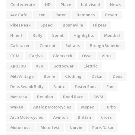
Confederate
HD
Place
Indivisual
News
Ace Cafe
Icon
Paton
Ramones
Desert
Pikes Peak
Speed
Bonneville
Higear
Nine T
Rally
Sprint
Highlights
Mondial
Caferacer
Concept
Sultans
Brough Superior
CCM
Cagiva
Glemseck
Ossa
Virus
XJR1300
XSR
Bottpower
Elettric
Miti Vintage
Borile
Clothing
Dakar
Deus
Deus Swank Rally
Fantic
Faster Sons
Fun
Montesa
Reunion
Road Race
SWM
Wakan
Analog Motorcycles
Moped
Turbo
Arch Motorcycles
Avinton
Britten
Cross
Motocross
Motorfest
Norvin
Paris Dakar