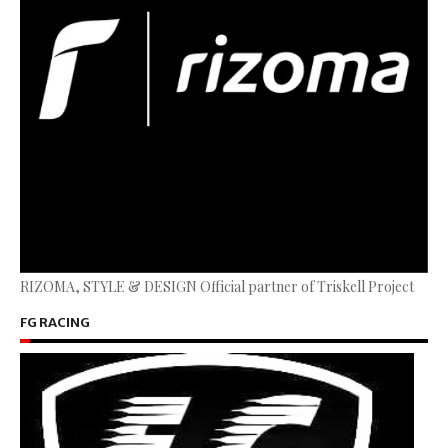
RIZOMA, STYLE & DESIGN Official partner of Triskell Project
FG RACING