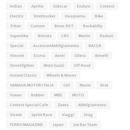
Indian
Aprilia
Sidecar
Enduro
Contest
Electric
Strettracker
Husqvarna
Bike
Triton
Custom
Bmw. R9T
Rockabilly
Superbike
Bimota
CRS
Morini
Raduni
Special
AccessoriAbbilgiamento
RACER
Vincent
Eicma
Aerei
Gilera
Benelli
Streetfighter
Moto Guzzi
Off Road
Instant Classic
Wheels & Waves
YAMAHA MOTOR ITALIA
Girl
Movie
Brat
Voxan
Bobber
MBE
MOTO
Contest Special Cafe
Zaeta
Abbilgiamento
Vicent
Sprint Race
Viaggi
Drag
FERRO MAGAZINE
Japan
Joe Bar Team