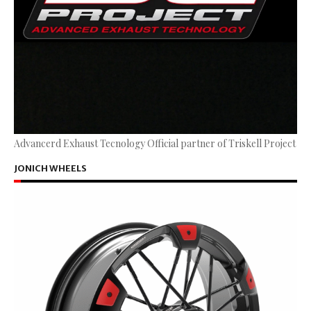
Advancerd Exhaust Tecnology Official partner of Triskell Project
JONICH WHEELS