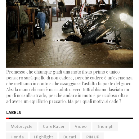
Premesso che chiunque guidi una moto il suo primo e unico
pensiero sarà quello di non cadere, perchè cadere è un'evenienza
che mettiamo in conto e che assaggiare l'asfalto fa parte del gioco.
Alzi la mano chi non è mai caduto...ecco tutti abbiamo lasciato un
po di noi sulla strade, perchè andare in moto è pericoloso oltre
ad avere un equilibrio precario. Ma per quali motivi si cade ?
LABELS
Motorcycle
Cafe Racer
Video
Triumph
Honda
Highlight
Ducati
PIN UP